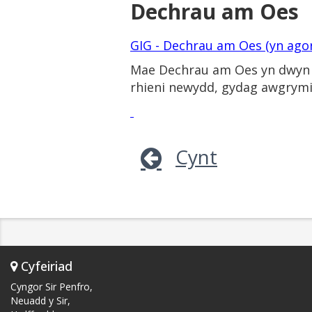
Dechrau am Oes
GIG - Dechrau am Oes (yn ag
Mae Dechrau am Oes yn dwyn y
rhieni newydd, gydag awgrymia
Cynt
Cyfeiriad
Cyngor Sir Penfro,
Neuadd y Sir,