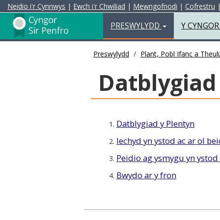
Neidio i'r Cynnwys
|
Ewch i'r Chwiliad
|
Mewngofnodi
|
Cofrestru
Preswylydd
PRESWYLYDD
Y CYNGO
Preswylydd
Plant, Pobl Ifanc a Theu
Datblygiad
Datblygiad y Plentyn
1.
Iechyd yn ystod ac ar ol b
2.
Peidio ag ysmygu yn ystod
3.
Bwydo ar y fron
4.