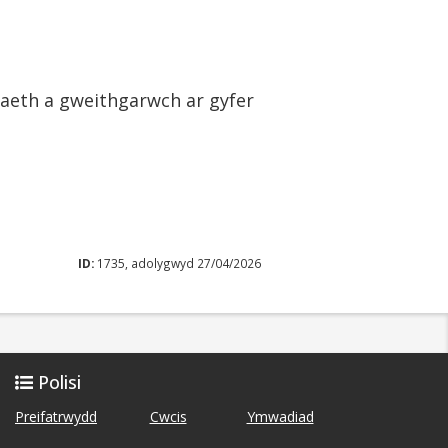
aeth a gweithgarwch ar gyfer
ID:
1735, adolygwyd 27/04/2026
Polisi
Preifatrwydd
Cwcis
Ymwadiad