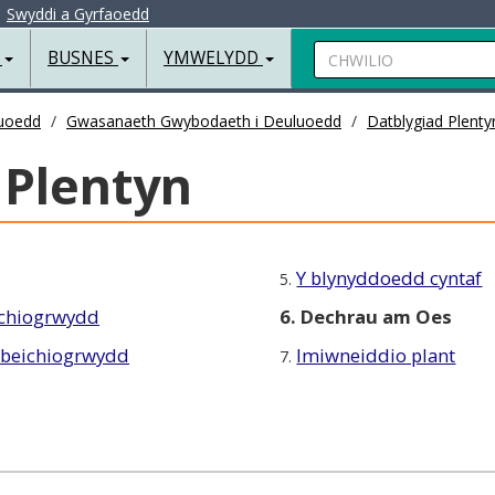
|
Swyddi a Gyrfaoedd
Chwilio
R
BUSNES
YMWELYDD
luoedd
Gwasanaeth Gwybodaeth i Deuluoedd
Datblygiad Plenty
 Plentyn
Y blynyddoedd cyntaf
5.
eichiogrwydd
6. Dechrau am Oes
 beichiogrwydd
Imiwneiddio plant
7.