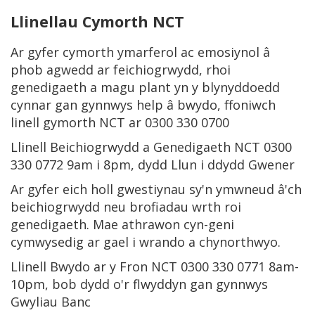
Llinellau Cymorth NCT
Ar gyfer cymorth ymarferol ac emosiynol â
phob agwedd ar feichiogrwydd, rhoi
genedigaeth a magu plant yn y blynyddoedd
cynnar gan gynnwys help â bwydo, ffoniwch
linell gymorth NCT ar 0300 330 0700
Llinell Beichiogrwydd a Genedigaeth NCT 0300
330 0772 9am i 8pm, dydd Llun i ddydd Gwener
Ar gyfer eich holl gwestiynau sy'n ymwneud â'ch
beichiogrwydd neu brofiadau wrth roi
genedigaeth. Mae athrawon cyn-geni
cymwysedig ar gael i wrando a chynorthwyo.
Llinell Bwydo ar y Fron NCT 0300 330 0771 8am-
10pm, bob dydd o'r flwyddyn gan gynnwys
Gwyliau Banc