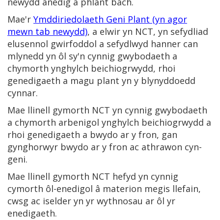
newydd anedig a phlant bach.
Mae'r
Ymddiriedolaeth Geni Plant (yn agor
mewn tab newydd)
, a elwir yn NCT, yn sefydliad
elusennol gwirfoddol a sefydlwyd hanner can
mlynedd yn ôl sy'n cynnig gwybodaeth a
chymorth ynghylch beichiogrwydd, rhoi
genedigaeth a magu plant yn y blynyddoedd
cynnar.
Mae llinell gymorth NCT yn cynnig gwybodaeth
a chymorth arbenigol ynghylch beichiogrwydd a
rhoi genedigaeth a bwydo ar y fron, gan
gynghorwyr bwydo ar y fron ac athrawon cyn-
geni.
Mae llinell gymorth NCT hefyd yn cynnig
cymorth ôl-enedigol â materion megis llefain,
cwsg ac iselder yn yr wythnosau ar ôl yr
enedigaeth.