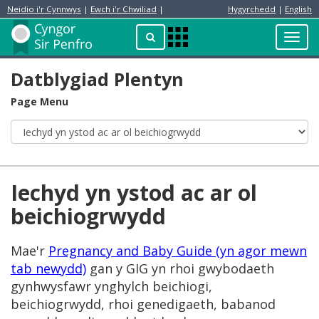
Neidio i'r Cynnwys
|
Ewch i'r Chwiliad
|
Hygyrchedd
|
English
Preswylydd
Chwilio
Toggl
Apps
navig
Menu
Datblygiad Plentyn
Page Menu
Iechyd yn ystod ac ar ol
beichiogrwydd
Mae'r
Pregnancy and Baby Guide (yn agor mewn
tab newydd)
gan y GIG yn rhoi gwybodaeth
gynhwysfawr ynghylch beichiogi,
beichiogrwydd, rhoi genedigaeth, babanod