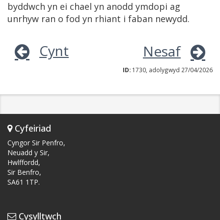
byddwch yn ei chael yn anodd ymdopi ag
unrhyw ran o fod yn rhiant i faban newydd.
Cynt
Nesaf
ID:
1730, adolygwyd 27/04/2026
Cyfeiriad
Cyngor Sir Penfro,
Neuadd y Sir,
Hwlffordd,
Sir Benfro,
SA61 1TP.
Cysylltwch