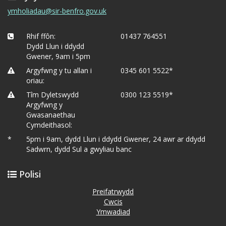
ymholiadau@sir-benfro.gov.uk
Rhif ffôn:
01437 764551
Dydd Llun i ddydd
Gwener, 9am i 5pm
Argyfwng y tu allan i
0345 601 5522*
oriau:
Tîm Dyletswydd
0300 123 5519*
Argyfwng y
Gwasanaethau
Cymdeithasol:
*
5pm i 9am, dydd Llun i ddydd Gwener, 24 awr ar ddydd
Sadwrn, dydd Sul a gwyliau banc
Polisi
Preifatrwydd
Cwcis
Ymwadiad