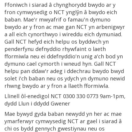
Ffoniwch i siarad â chynghorydd bwydo ar y
fron cymwysedig o NCT ynglŷn â bwydo eich
baban. Mae'r mwyafrif o famau'n dymuno
bwydo ar y fron ac mae gan NCT yn arbenigwyr
a all eich cynorthwyo i wireddu eich dymuniad.
Gall NCT hefyd eich helpu os byddwch yn
penderfynu defnyddio rhywfaint o laeth
fformiwla neu ei ddefnyddio'n unig a'ch bod yn
dymuno cael cymorth i wneud hyn. Gall NCT
helpu pan ddaw'r adeg i ddechrau bwydo bwyd
solet i'ch baban neu os ydych yn dymuno newid
rhwng bwydo ar y fron a llaeth fformiwla.
Llinell ôl-enedigol NCT 0300 330 0773 9am-1pm,
dydd Llun i ddydd Gwener
Mae bywyd gyda baban newydd yn her ac mae
ymarferwyr cymwysedig NCT ar gael i siarad â
chi os bydd gennych gwestiynau neu os