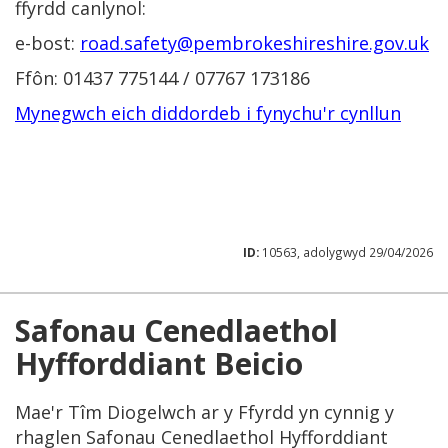
ffyrdd canlynol:
e-bost:
road.safety@pembrokeshireshire.gov.uk
Ffôn: 01437 775144 / 07767 173186
Mynegwch eich diddordeb i fynychu'r cynllun
ID:
10563, adolygwyd 29/04/2026
Safonau Cenedlaethol
Hyfforddiant Beicio
Mae'r Tîm Diogelwch ar y Ffyrdd yn cynnig y
rhaglen Safonau Cenedlaethol Hyfforddiant