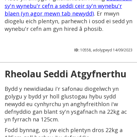
sy'n wynebu'r cefn a seddi ceir sy'n wynebu'r
blaen (yn agor mewn tab newydd)
. Er mwyn
diogelu eich plentyn, parhewch i osod ei sedd yn
wynebu'r cefn am gyn hired â phosib.
ID:
10558, adolygwyd 14/09/2023
Rheolau Seddi Atgyfnerthu
Bydd y newidiadau i'r safonau diogelwch yn
golygu y bydd yr holl glustogau hybu sydd
newydd eu cynhyrchu yn anghyfreithlon i'w
defnyddio gan blant sy'n ysgafnach na 22kg ac
yn fyrrach na 125cm.
Fodd bynnag, os yw eich plentyn dros 22kg a