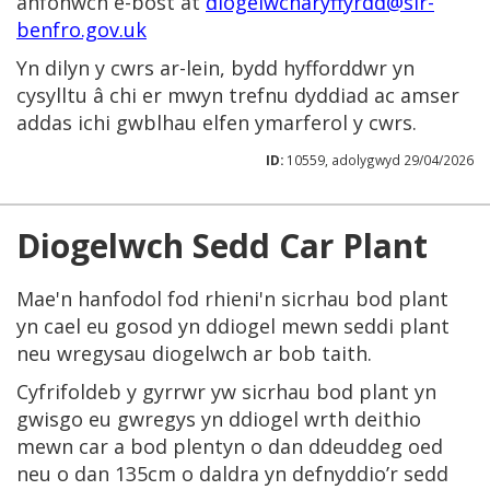
anfonwch e-bost at
diogelwcharyffyrdd@sir-
benfro.gov.uk
Yn dilyn y cwrs ar-lein, bydd hyfforddwr yn
cysylltu â chi er mwyn trefnu dyddiad ac amser
addas ichi gwblhau elfen ymarferol y cwrs.
ID:
10559, adolygwyd 29/04/2026
Diogelwch Sedd Car Plant
Mae'n hanfodol fod rhieni'n sicrhau bod plant
yn cael eu gosod yn ddiogel mewn seddi plant
neu wregysau diogelwch ar bob taith.
Cyfrifoldeb y gyrrwr yw sicrhau bod plant yn
gwisgo eu gwregys yn ddiogel wrth deithio
mewn car a bod plentyn o dan ddeuddeg oed
neu o dan 135cm o daldra yn defnyddio’r sedd