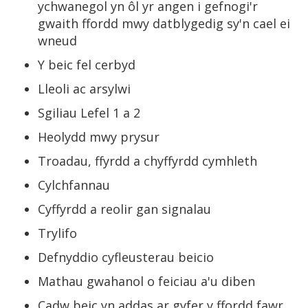
ychwanegol yn ôl yr angen i gefnogi'r
gwaith ffordd mwy datblygedig sy'n cael ei
wneud
Y beic fel cerbyd
Lleoli ac arsylwi
Sgiliau Lefel 1 a 2
Heolydd mwy prysur
Troadau, ffyrdd a chyffyrdd cymhleth
Cylchfannau
Cyffyrdd a reolir gan signalau
Trylifo
Defnyddio cyfleusterau beicio
Mathau gwahanol o feiciau a'u diben
Cadw beic yn addas ar gyfer y ffordd fawr