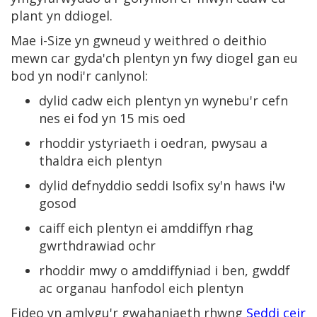
plant yn ddiogel.
Mae i-Size yn gwneud y weithred o deithio
mewn car gyda'ch plentyn yn fwy diogel gan eu
bod yn nodi'r canlynol:
dylid cadw eich plentyn yn wynebu'r cefn
nes ei fod yn 15 mis oed
rhoddir ystyriaeth i oedran, pwysau a
thaldra eich plentyn
dylid defnyddio seddi Isofix sy'n haws i'w
gosod
caiff eich plentyn ei amddiffyn rhag
gwrthdrawiad ochr
rhoddir mwy o amddiffyniad i ben, gwddf
ac organau hanfodol eich plentyn
Fideo yn amlygu'r gwahaniaeth rhwng
Seddi ceir