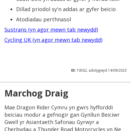
Dillad priodol sy'n addas ar gyfer beicio
Atodiadau perthnasol
Sustrans (yn agor mewn tab newydd)
Cycling UK (yn agor mewn tab newydd)
ID:
10562, adolygwyd 14/09/2023
Marchog Draig
Mae Dragon Rider Cymru yn gwrs hyfforddi
beiciau modur a gefnogir gan Gynllun Beiciwr
Gwell yr Asiantaeth Safonau Gyrwyr a
Cherbydau a Thunder Road Motorcycles yn Ne