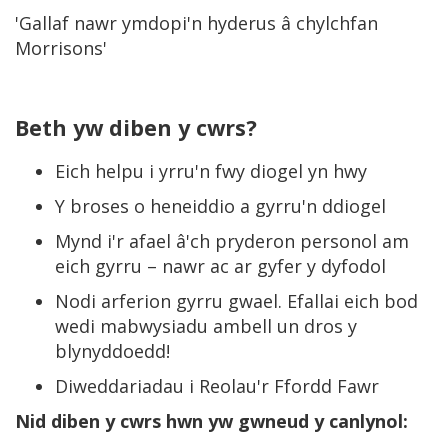
'Gallaf nawr ymdopi'n hyderus â chylchfan
Morrisons'
Beth yw diben y cwrs?
Eich helpu i yrru'n fwy diogel yn hwy
Y broses o heneiddio a gyrru'n ddiogel
Mynd i'r afael â'ch pryderon personol am
eich gyrru – nawr ac ar gyfer y dyfodol
Nodi arferion gyrru gwael. Efallai eich bod
wedi mabwysiadu ambell un dros y
blynyddoedd!
Diweddariadau i Reolau'r Ffordd Fawr
Nid diben y cwrs hwn yw gwneud y canlynol: