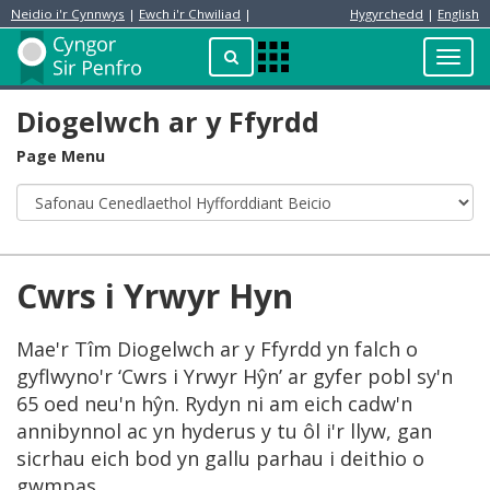
Neidio i'r Cynnwys
|
Ewch i'r Chwiliad
|
Hygyrchedd
|
English
Preswylydd
Chwilio
Toggl
Apps
navig
Menu
Diogelwch ar y Ffyrdd
Page Menu
Cwrs i Yrwyr Hyn
Mae'r Tîm Diogelwch ar y Ffyrdd yn falch o
gyflwyno'r ‘Cwrs i Yrwyr Hŷn’ ar gyfer pobl sy'n
65 oed neu'n hŷn. Rydyn ni am eich cadw'n
annibynnol ac yn hyderus y tu ôl i'r llyw, gan
sicrhau eich bod yn gallu parhau i deithio o
gwmpas.