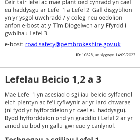
Ceir tair lefel ac mae plant oed cynradd yn cael
eu haddysgu ar Lefel 1 a Lefel 2. Gall disgyblion
yn yr ysgol uwchradd / y coleg neu oedolion
anfon e-bost at y Tîm Diogelwch ar y Ffyrdd i
gwblhau Lefel 3.
e-bost:
road.safety@pembrokeshire.gov.uk
ID:
10828, adolygwyd 14/09/2023
Lefelau Beicio 1,2 a 3
Mae Lefel 1 yn asesiad o sgiliau beicio sylfaenol
eich plentyn ac fe'i cyflwynir ar yr iard chwarae
(ni fydd yr hyfforddeion yn cael eu haddysgu).
Bydd hyfforddeion ond yn graddio i Lefel 2 ar yr
amod eu bod yn gallu gwneud y canlynol:
Technegau a sgiliau Lefel 1