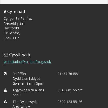
Cyfeiriad
Cyngor Sir Penfro,
Neuadd y Sir,
Hwlffordd,
Sir Benfro,
SA61 1TP.
Cysylltwch
ymholiadau@sir-benfro.gov.uk
Rhif ffôn:
01437 764551
Dydd Llun i ddydd
Gwener, 9am i 5pm
Argyfwng y tu allan i
0345 601 5522*
oriau:
Tîm Dyletswydd
0300 123 5519*
Argyfwng y