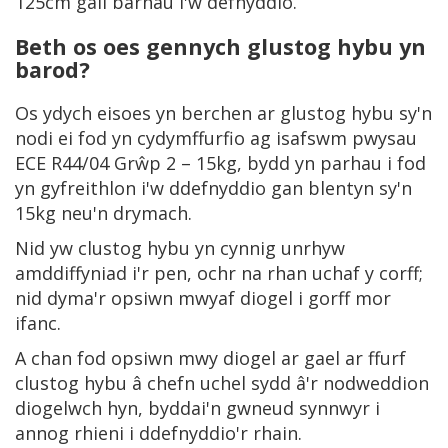
125cm gall barhau i'w defnyddio.
Beth os oes gennych glustog hybu yn
barod?
Os ydych eisoes yn berchen ar glustog hybu sy'n
nodi ei fod yn cydymffurfio ag isafswm pwysau
ECE R44/04 Grŵp 2 – 15kg, bydd yn parhau i fod
yn gyfreithlon i'w ddefnyddio gan blentyn sy'n
15kg neu'n drymach.
Nid yw clustog hybu yn cynnig unrhyw
amddiffyniad i'r pen, ochr na rhan uchaf y corff;
nid dyma'r opsiwn mwyaf diogel i gorff mor
ifanc.
A chan fod opsiwn mwy diogel ar gael ar ffurf
clustog hybu â chefn uchel sydd â'r nodweddion
diogelwch hyn, byddai'n gwneud synnwyr i
annog rhieni i ddefnyddio'r rhain.