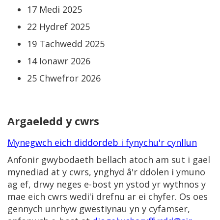
17 Medi 2025
22 Hydref 2025
19 Tachwedd 2025
14 Ionawr 2026
25 Chwefror 2026
Argaeledd y cwrs
Mynegwch eich diddordeb i fynychu'r cynllun
Anfonir gwybodaeth bellach atoch am sut i gael
mynediad at y cwrs, ynghyd â'r ddolen i ymuno
ag ef, drwy neges e-bost yn ystod yr wythnos y
mae eich cwrs wedi'i drefnu ar ei chyfer. Os oes
gennych unrhyw gwestiynau yn y cyfamser,