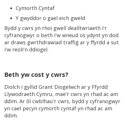
Cymorth Cyntaf
Y gwyddor o gael eich gweld
Bydd y cwrs yn rhoi gwell dealltwriaeth i'r
cyfranogwyr o beth i'w wneud os ydynt yn dod
ar draws gwrthdrawiad traffig ar y ffyrdd a sut
i'w reoli'n ddiogel.
Beth yw cost y cwrs?
Diolch i gyllid Grant Diogelwch ar y Ffyrdd
Llywodraeth Cymru, mae'r cwrs yn rhad ac am
ddim. Ar ôl cwblhau'r cwrs, bydd y cyfranogwyr
yn cael pecyn cymorth cyntaf yn rhad ac am
ddim.