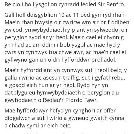
Beicio i holl ysgolion cynradd ledled Sir Benfro.
Gall holl ddisgyblion 10 ac 11 oed gymryd rhan.
Mae'n rhan bwysig o'r cwricwlwm a’r prif ddiben
yw codi ymwybyddiaeth y plant yn sylweddol o'r
peryglon sydd ar yr heol. Mae’n cael ei chynnig
yn rhad ac am ddim i bob ysgol ac mae hyd y
cwrs yn cynnwys tua chwe awr, ac mae’n cael ei
gyflwyno gan un o dri hyfforddwr profiadol.
Mae'r hyfforddiant yn cynnwys sut i reoli beic, y
gallu i wirio ac asesu'r traffig, sut i gyfathrebu,
a gosod eich hun ar yr heol. Bydd hyn yn
datblygu eu hymwybyddiaeth o beryglon a'u
gwybodaeth o Reolau'r Ffordd Fawr.
Mae hyfforddwyr hefyd yn cynghori ar offer
diogelwch a sut i wirio a gwneud gwaith cynnal
a chadw syml ar eich beic.