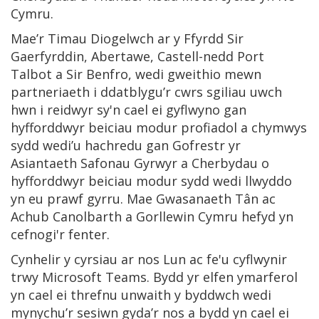
Cymru.
Mae’r Timau Diogelwch ar y Ffyrdd Sir
Gaerfyrddin, Abertawe, Castell-nedd Port
Talbot a Sir Benfro, wedi gweithio mewn
partneriaeth i ddatblygu’r cwrs sgiliau uwch
hwn i reidwyr sy'n cael ei gyflwyno gan
hyfforddwyr beiciau modur profiadol a chymwys
sydd wedi’u hachredu gan Gofrestr yr
Asiantaeth Safonau Gyrwyr a Cherbydau o
hyfforddwyr beiciau modur sydd wedi llwyddo
yn eu prawf gyrru. Mae Gwasanaeth Tân ac
Achub Canolbarth a Gorllewin Cymru hefyd yn
cefnogi'r fenter.
Cynhelir y cyrsiau ar nos Lun ac fe'u cyflwynir
trwy Microsoft Teams. Bydd yr elfen ymarferol
yn cael ei threfnu unwaith y byddwch wedi
mynychu’r sesiwn gyda’r nos a bydd yn cael ei