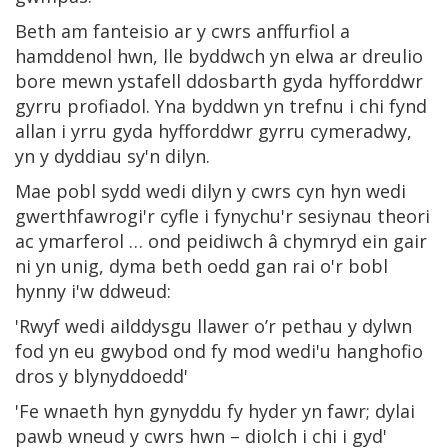
Beth am fanteisio ar y cwrs anffurfiol a
hamddenol hwn, lle byddwch yn elwa ar dreulio
bore mewn ystafell ddosbarth gyda hyfforddwr
gyrru profiadol. Yna byddwn yn trefnu i chi fynd
allan i yrru gyda hyfforddwr gyrru cymeradwy,
yn y dyddiau sy'n dilyn.
Mae pobl sydd wedi dilyn y cwrs cyn hyn wedi
gwerthfawrogi'r cyfle i fynychu'r sesiynau theori
ac ymarferol … ond peidiwch â chymryd ein gair
ni yn unig, dyma beth oedd gan rai o'r bobl
hynny i'w ddweud:
'Rwyf wedi ailddysgu llawer o’r pethau y dylwn
fod yn eu gwybod ond fy mod wedi'u hanghofio
dros y blynyddoedd'
'Fe wnaeth hyn gynyddu fy hyder yn fawr; dylai
pawb wneud y cwrs hwn – diolch i chi i gyd'