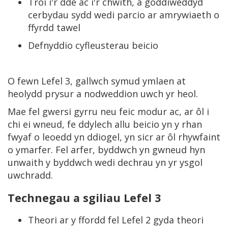
Troi i'r dde ac i'r chwith, a goddiweddyd
cerbydau sydd wedi parcio ar amrywiaeth o
ffyrdd tawel
Defnyddio cyfleusterau beicio
O fewn Lefel 3, gallwch symud ymlaen at
heolydd prysur a nodweddion uwch yr heol.
Mae fel gwersi gyrru neu feic modur ac, ar ôl i
chi ei wneud, fe ddylech allu beicio yn y rhan
fwyaf o leoedd yn ddiogel, yn sicr ar ôl rhywfaint
o ymarfer. Fel arfer, byddwch yn gwneud hyn
unwaith y byddwch wedi dechrau yn yr ysgol
uwchradd.
Technegau a sgiliau Lefel 3
Theori ar y ffordd fel Lefel 2 gyda theori