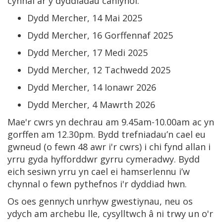
cynnal ar y dyddiadau canlynol:
Dydd Mercher, 14 Mai 2025
Dydd Mercher, 16 Gorffennaf 2025
Dydd Mercher, 17 Medi 2025
Dydd Mercher, 12 Tachwedd 2025
Dydd Mercher, 14 Ionawr 2026
Dydd Mercher, 4 Mawrth 2026
Mae'r cwrs yn dechrau am 9.45am-10.00am ac yn
gorffen am 12.30pm. Bydd trefniadau’n cael eu
gwneud (o fewn 48 awr i'r cwrs) i chi fynd allan i
yrru gyda hyfforddwr gyrru cymeradwy. Bydd
eich sesiwn yrru yn cael ei hamserlennu i’w
chynnal o fewn pythefnos i'r dyddiad hwn.
Os oes gennych unrhyw gwestiynau, neu os
ydych am archebu lle, cysylltwch â ni trwy un o'r