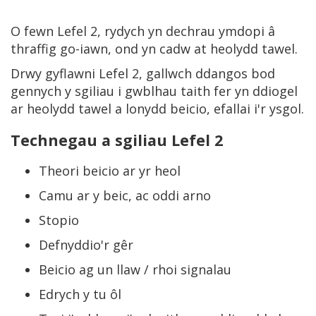
O fewn Lefel 2, rydych yn dechrau ymdopi â
thraffig go-iawn, ond yn cadw at heolydd tawel.
Drwy gyflawni Lefel 2, gallwch ddangos bod
gennych y sgiliau i gwblhau taith fer yn ddiogel
ar heolydd tawel a lonydd beicio, efallai i'r ysgol.
Technegau a sgiliau Lefel 2
Theori beicio ar yr heol
Camu ar y beic, ac oddi arno
Stopio
Defnyddio'r gêr
Beicio ag un llaw / rhoi signalau
Edrych y tu ôl