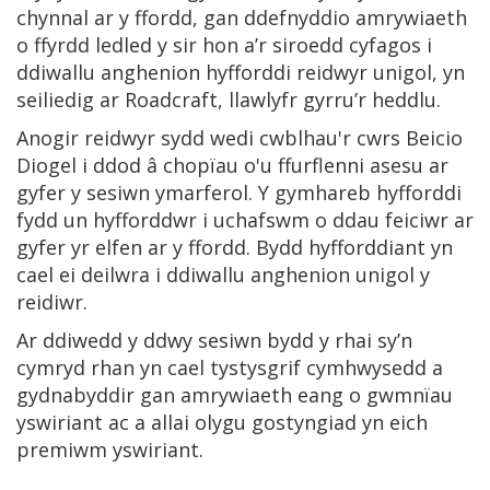
chynnal ar y ffordd, gan ddefnyddio amrywiaeth
o ffyrdd ledled y sir hon a’r siroedd cyfagos i
ddiwallu anghenion hyfforddi reidwyr unigol, yn
seiliedig ar Roadcraft, llawlyfr gyrru’r heddlu.
Anogir reidwyr sydd wedi cwblhau'r cwrs Beicio
Diogel i ddod â chopïau o'u ffurflenni asesu ar
gyfer y sesiwn ymarferol. Y gymhareb hyfforddi
fydd un hyfforddwr i uchafswm o ddau feiciwr ar
gyfer yr elfen ar y ffordd. Bydd hyfforddiant yn
cael ei deilwra i ddiwallu anghenion unigol y
reidiwr.
Ar ddiwedd y ddwy sesiwn bydd y rhai sy’n
cymryd rhan yn cael tystysgrif cymhwysedd a
gydnabyddir gan amrywiaeth eang o gwmnïau
yswiriant ac a allai olygu gostyngiad yn eich
premiwm yswiriant.