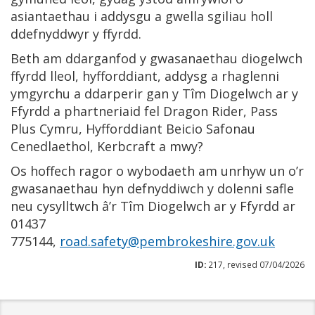
asiantaethau i addysgu a gwella sgiliau holl
ddefnyddwyr y ffyrdd.
Beth am ddarganfod y gwasanaethau diogelwch
ffyrdd lleol, hyfforddiant, addysg a rhaglenni
ymgyrchu a ddarperir gan y Tîm Diogelwch ar y
Ffyrdd a phartneriaid fel Dragon Rider, Pass
Plus Cymru, Hyfforddiant Beicio Safonau
Cenedlaethol, Kerbcraft a mwy?
Os hoffech ragor o wybodaeth am unrhyw un o’r
gwasanaethau hyn defnyddiwch y dolenni safle
neu cysylltwch â’r Tîm Diogelwch ar y Ffyrdd ar
01437
775144,
road.safety@pembrokeshire.gov.uk
ID:
217, revised 07/04/2026