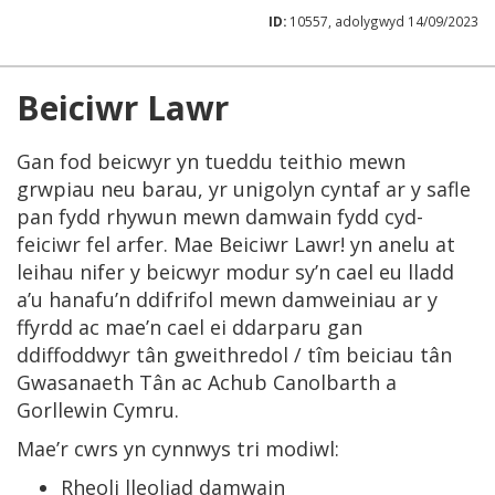
ID:
10557, adolygwyd 14/09/2023
Beiciwr Lawr
Gan fod beicwyr yn tueddu teithio mewn
grwpiau neu barau, yr unigolyn cyntaf ar y safle
pan fydd rhywun mewn damwain fydd cyd-
feiciwr fel arfer. Mae Beiciwr Lawr! yn anelu at
leihau nifer y beicwyr modur sy’n cael eu lladd
a’u hanafu’n ddifrifol mewn damweiniau ar y
ffyrdd ac mae’n cael ei ddarparu gan
ddiffoddwyr tân gweithredol / tîm beiciau tân
Gwasanaeth Tân ac Achub Canolbarth a
Gorllewin Cymru.
Mae’r cwrs yn cynnwys tri modiwl:
Rheoli lleoliad damwain