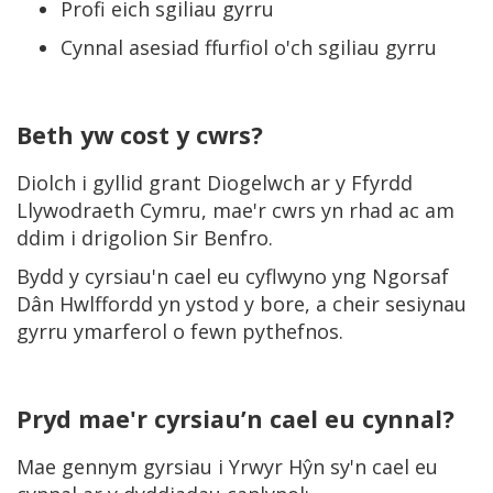
Profi eich sgiliau gyrru
Cynnal asesiad ffurfiol o'ch sgiliau gyrru
Beth yw cost y cwrs?
Diolch i gyllid grant Diogelwch ar y Ffyrdd
Llywodraeth Cymru, mae'r cwrs yn rhad ac am
ddim i drigolion Sir Benfro.
Bydd y cyrsiau'n cael eu cyflwyno yng Ngorsaf
Dân Hwlffordd yn ystod y bore, a cheir sesiynau
gyrru ymarferol o fewn pythefnos.
Pryd mae'r cyrsiau’n cael eu cynnal?
Mae gennym gyrsiau i Yrwyr Hŷn sy'n cael eu