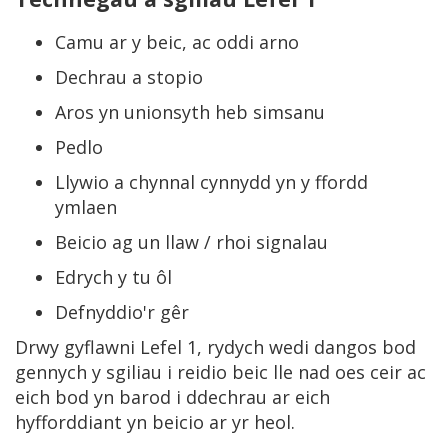
Camu ar y beic, ac oddi arno
Dechrau a stopio
Aros yn unionsyth heb simsanu
Pedlo
Llywio a chynnal cynnydd yn y ffordd
ymlaen
Beicio ag un llaw / rhoi signalau
Edrych y tu ôl
Defnyddio'r gêr
Drwy gyflawni Lefel 1, rydych wedi dangos bod
gennych y sgiliau i reidio beic lle nad oes ceir ac
eich bod yn barod i ddechrau ar eich
hyfforddiant yn beicio ar yr heol.