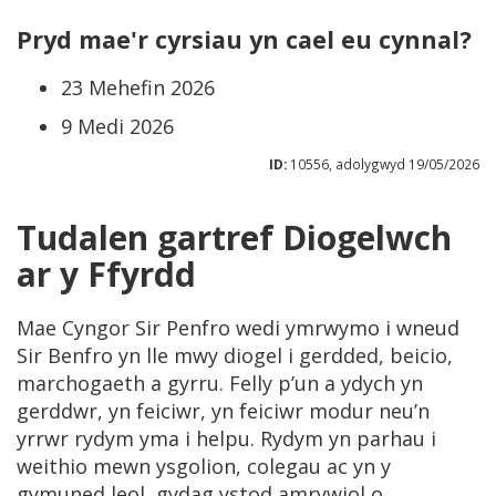
Pryd mae'r cyrsiau yn cael eu cynnal?
23 Mehefin 2026
9 Medi 2026
ID:
10556, adolygwyd 19/05/2026
Tudalen gartref Diogelwch
ar y Ffyrdd
Mae Cyngor Sir Penfro wedi ymrwymo i wneud
Sir Benfro yn lle mwy diogel i gerdded, beicio,
marchogaeth a gyrru. Felly p’un a ydych yn
gerddwr, yn feiciwr, yn feiciwr modur neu’n
yrrwr rydym yma i helpu. Rydym yn parhau i
weithio mewn ysgolion, colegau ac yn y
gymuned leol, gydag ystod amrywiol o