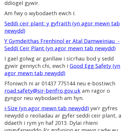
ddiogel gywir.
Am fwy o wybodaeth ewch i:
Seddi ceir plant: y gyfraith (yn agor mewn tab
newydd)
Y Gymdeithas Frenhinol er Atal Damweiniau -
Seddi Ceir Plant (yn agor mewn tab newydd)
I gael golwg ar ganllaw i sicrhau bod y sedd
gywir gennych chi, ewch i
Good Egg Safety (yn
agor mewn tab newydd)
Ffoniwch ni ar 01437 775144 neu e-bostiwch
road.safety@sir-benfro.gov.uk
am ragor o
gyngor neu wybodaeth am hyn.
i-Size (yn agor mewn tab newydd)
yw’r gyfres
newydd o reoliadau ar gyfer seddi ceir plant, a
ddaeth i rym yn haf 2013. Dylai rhieni
ymgyfarwyddo â'r gofynion er mwyn cadw eu