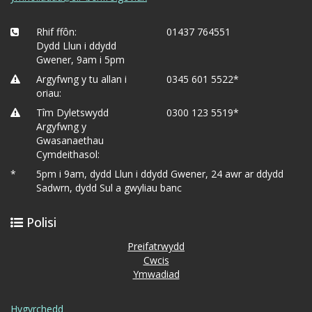
Rhif ffôn:
01437 764551
Dydd Llun i ddydd
Gwener, 9am i 5pm
Argyfwng y tu allan i
0345 601 5522*
oriau:
Tîm Dyletswydd
0300 123 5519*
Argyfwng y
Gwasanaethau
Cymdeithasol:
*
5pm i 9am, dydd Llun i ddydd Gwener, 24 awr ar ddydd
Sadwrn, dydd Sul a gwyliau banc
Polisi
Preifatrwydd
Cwcis
Ymwadiad
Hygyrchedd