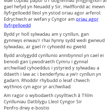
Mae copïau papur o'r dogfennau ymgynghori ar
gael hefyd yn Neuadd y Sir, Hwlffordd ac mewn
llyfrgelloedd lleol yn ystod oriau agor arferol.
Edrychwch ar wefan y Cyngor am
oriau agor
llyfrgelloedd
Bydd yr holl sylwadau am y cynllun, gan
gynnwys enwau’r rhai hynny sydd wedi gwneud
sylwadau, ar gael i’r cyhoedd eu gweld.
Bydd arolygydd cynllunio annibynnol yn cael ei
benodi gan Lywodraeth Cymru i gynnal
archwiliad cyhoeddus i ystyried y sylwadau a
ddaeth i law ac i benderfynu a yw’r cynllun yn
gadarn. Rhoddir rhybudd o leiaf chwech
wythnos cyn agor yr archwiliad.
Am ragor o wybodaeth cysylltwch â Thîm
Cynlluniau Datblygu Lleol Cyngor Sir
Penfro drwy e-bostio