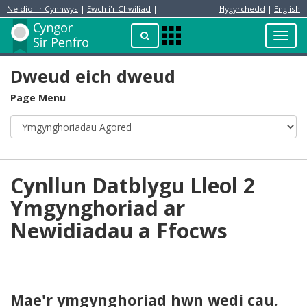
Neidio i'r Cynnwys
|
Ewch i'r Chwiliad
|
Hygyrchedd
|
English
Preswylydd
Chwilio
Toggl
Apps
navig
Menu
Dweud eich dweud
Page Menu
Cynllun Datblygu Lleol 2
Ymgynghoriad ar
Newidiadau a Ffocws
Mae'r ymgynghoriad hwn wedi cau.