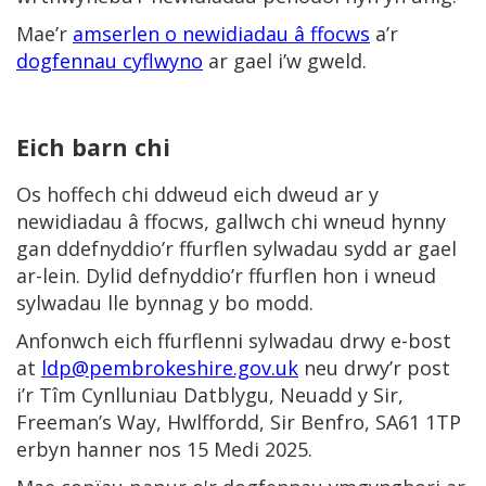
Mae’r
amserlen o newidiadau â ffocws
a’r
dogfennau cyflwyno
ar gael i’w gweld.
Eich barn chi
Os hoffech chi ddweud eich dweud ar y
newidiadau â ffocws, gallwch chi wneud hynny
gan ddefnyddio’r ffurflen sylwadau sydd ar gael
ar-lein. Dylid defnyddio’r ffurflen hon i wneud
sylwadau lle bynnag y bo modd.
Anfonwch eich ffurflenni sylwadau drwy e-bost
at
ldp@pembrokeshire.gov.uk
neu drwy’r post
i’r Tîm Cynlluniau Datblygu, Neuadd y Sir,
Freeman’s Way, Hwlffordd, Sir Benfro, SA61 1TP
erbyn hanner nos 15 Medi 2025.