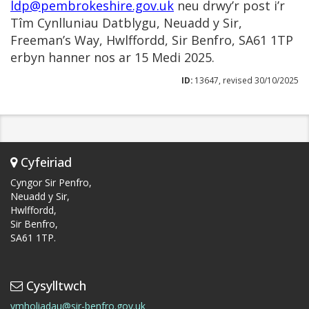
ldp@pembrokeshire.gov.uk
neu drwy’r post i’r
Tîm Cynlluniau Datblygu, Neuadd y Sir,
Freeman’s Way, Hwlffordd, Sir Benfro, SA61 1TP
erbyn hanner nos ar 15 Medi 2025.
ID:
13647, revised 30/10/2025
Cyfeiriad
Cyngor Sir Penfro,
Neuadd y Sir,
Hwlffordd,
Sir Benfro,
SA61 1TP.
Cysylltwch
ymholiadau@sir-benfro.gov.uk