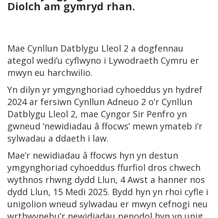
Diolch am gymryd rhan.
Mae Cynllun Datblygu Lleol 2 a dogfennau
ategol wedi’u cyflwyno i Lywodraeth Cymru er
mwyn eu harchwilio.
Yn dilyn yr ymgynghoriad cyhoeddus yn hydref
2024 ar fersiwn Cynllun Adneuo 2 o’r Cynllun
Datblygu Lleol 2, mae Cyngor Sir Penfro yn
gwneud ‘newidiadau â ffocws’ mewn ymateb i’r
sylwadau a ddaeth i law.
Mae’r newidiadau â ffocws hyn yn destun
ymgynghoriad cyhoeddus ffurfiol dros chwech
wythnos rhwng dydd Llun, 4 Awst a hanner nos
dydd Llun, 15 Medi 2025. Bydd hyn yn rhoi cyfle i
unigolion wneud sylwadau er mwyn cefnogi neu
wrthwynebu’r newidiadau penodol hyn yn unig.