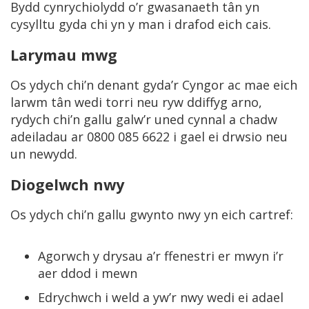
Bydd cynrychiolydd o’r gwasanaeth tân yn
cysylltu gyda chi yn y man i drafod eich cais.
Larymau mwg
Os ydych chi’n denant gyda’r Cyngor ac mae eich
larwm tân wedi torri neu ryw ddiffyg arno,
rydych chi’n gallu galw’r uned cynnal a chadw
adeiladau ar 0800 085 6622 i gael ei drwsio neu
un newydd.
Diogelwch nwy
Os ydych chi’n gallu gwynto nwy yn eich cartref:
Agorwch y drysau a’r ffenestri er mwyn i’r
aer ddod i mewn
Edrychwch i weld a yw’r nwy wedi ei adael