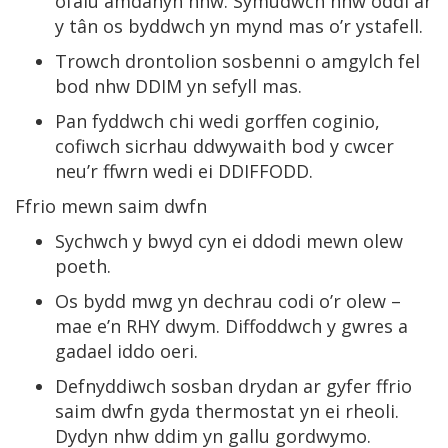
ofalu amdanyn nhw. Symudwch nhw oddi ar
y tân os byddwch yn mynd mas o’r ystafell.
Trowch drontolion sosbenni o amgylch fel
bod nhw DDIM yn sefyll mas.
Pan fyddwch chi wedi gorffen coginio,
cofiwch sicrhau ddwywaith bod y cwcer
neu’r ffwrn wedi ei DDIFFODD.
Ffrio mewn saim dwfn
Sychwch y bwyd cyn ei ddodi mewn olew
poeth.
Os bydd mwg yn dechrau codi o’r olew –
mae e’n RHY dwym. Diffoddwch y gwres a
gadael iddo oeri.
Defnyddiwch sosban drydan ar gyfer ffrio
saim dwfn gyda thermostat yn ei rheoli.
Dydyn nhw ddim yn gallu gordwymo.