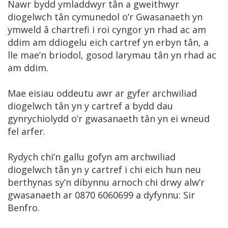
Nawr bydd ymladdwyr tân a gweithwyr
diogelwch tân cymunedol o’r Gwasanaeth yn
ymweld â chartrefi i roi cyngor yn rhad ac am
ddim am ddiogelu eich cartref yn erbyn tân, a
lle mae’n briodol, gosod larymau tân yn rhad ac
am ddim.
Mae eisiau oddeutu awr ar gyfer archwiliad
diogelwch tân yn y cartref a bydd dau
gynrychiolydd o’r gwasanaeth tân yn ei wneud
fel arfer.
Rydych chi’n gallu gofyn am archwiliad
diogelwch tân yn y cartref i chi eich hun neu
berthynas sy’n dibynnu arnoch chi drwy alw’r
gwasanaeth ar 0870 6060699 a dyfynnu: Sir
Benfro.