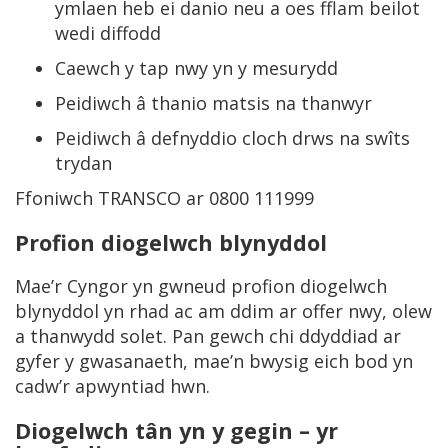
ymlaen heb ei danio neu a oes fflam beilot
wedi diffodd
Caewch y tap nwy yn y mesurydd
Peidiwch â thanio matsis na thanwyr
Peidiwch â defnyddio cloch drws na swîts
trydan
Ffoniwch TRANSCO ar 0800 111999
Profion diogelwch blynyddol
Mae’r Cyngor yn gwneud profion diogelwch
blynyddol yn rhad ac am ddim ar offer nwy, olew
a thanwydd solet. Pan gewch chi ddyddiad ar
gyfer y gwasanaeth, mae’n bwysig eich bod yn
cadw’r apwyntiad hwn.
Diogelwch tân yn y gegin – yr