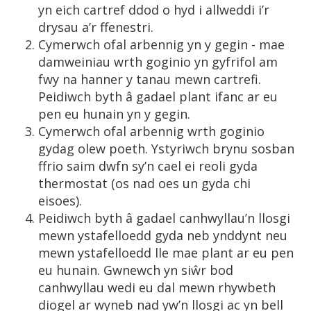
yn eich cartref ddod o hyd i allweddi i’r
drysau a’r ffenestri.
Cymerwch ofal arbennig yn y gegin - mae
damweiniau wrth goginio yn gyfrifol am
fwy na hanner y tanau mewn cartrefi.
Peidiwch byth â gadael plant ifanc ar eu
pen eu hunain yn y gegin.
Cymerwch ofal arbennig wrth goginio
gydag olew poeth. Ystyriwch brynu sosban
ffrio saim dwfn sy’n cael ei reoli gyda
thermostat (os nad oes un gyda chi
eisoes).
Peidiwch byth â gadael canhwyllau’n llosgi
mewn ystafelloedd gyda neb ynddynt neu
mewn ystafelloedd lle mae plant ar eu pen
eu hunain. Gwnewch yn siŵr bod
canhwyllau wedi eu dal mewn rhywbeth
diogel ar wyneb nad yw’n llosgi ac yn bell