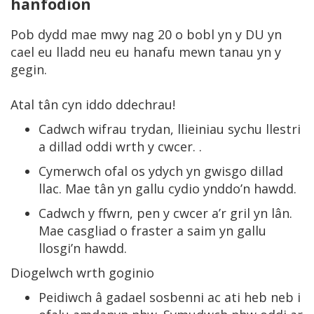
hanfodion
Pob dydd mae mwy nag 20 o bobl yn y DU yn
cael eu lladd neu eu hanafu mewn tanau yn y
gegin.
Atal tân cyn iddo ddechrau!
Cadwch wifrau trydan, llieiniau sychu llestri
a dillad oddi wrth y cwcer. .
Cymerwch ofal os ydych yn gwisgo dillad
llac. Mae tân yn gallu cydio ynddo’n hawdd.
Cadwch y ffwrn, pen y cwcer a’r gril yn lân.
Mae casgliad o fraster a saim yn gallu
llosgi’n hawdd.
Diogelwch wrth goginio
Peidiwch â gadael sosbenni ac ati heb neb i