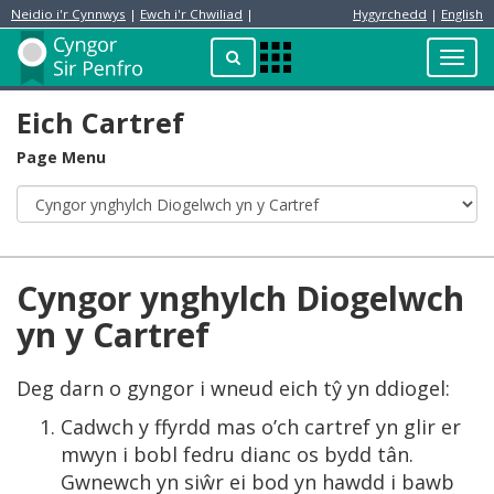
Neidio i'r Cynnwys
|
Ewch i'r Chwiliad
|
Hygyrchedd
|
English
Preswylydd
Chwilio
Toggl
Apps
navig
Menu
Eich Cartref
Page Menu
Cyngor ynghylch Diogelwch
yn y Cartref
Deg darn o gyngor i wneud eich tŷ yn ddiogel:
Cadwch y ffyrdd mas o’ch cartref yn glir er
mwyn i bobl fedru dianc os bydd tân.
Gwnewch yn siŵr ei bod yn hawdd i bawb