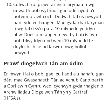
Cofiwch roi prawf ar eich larymau mwg
unwaith bob wythnos gan ddefnyddio’r
botwm prawf coch. Dodwch fatris newydd
pan fydd eu hangen. Mae gyda rhai larymau
mwg fatri sy’n para 10 mlynedd ynddyn
nhw. Does dim angen newid y batris hyn
bob blwyddyn ond wedi 10 mlynedd fe
ddylech chi osod larwm mwg hollol
newydd.
Prawf diogelwch tân am ddim
Er mwyn i lai o bobl gael eu lladd a’u hanafu gan
dân, mae Gwasanaeth Tân ac Achub Canolbarth
a Gorllewin Cymru wedi cychwyn gyda rhaglen o
Archwiliadau Diogelwch Tân yn y Cartref
(HFSA’s).