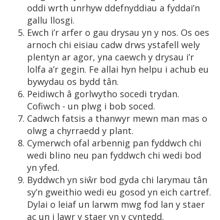
oddi wrth unrhyw ddefnyddiau a fyddai’n
gallu llosgi.
Ewch i’r arfer o gau drysau yn y nos. Os oes
arnoch chi eisiau cadw drws ystafell wely
plentyn ar agor, yna caewch y drysau i’r
lolfa a’r gegin. Fe allai hyn helpu i achub eu
bywydau os bydd tân.
Peidiwch â gorlwytho socedi trydan.
Cofiwch - un plwg i bob soced.
Cadwch fatsis a thanwyr mewn man mas o
olwg a chyrraedd y plant.
Cymerwch ofal arbennig pan fyddwch chi
wedi blino neu pan fyddwch chi wedi bod
yn yfed.
Byddwch yn siŵr bod gyda chi larymau tân
sy’n gweithio wedi eu gosod yn eich cartref.
Dylai o leiaf un larwm mwg fod lan y staer
ac un i lawr y staer yn y cyntedd.