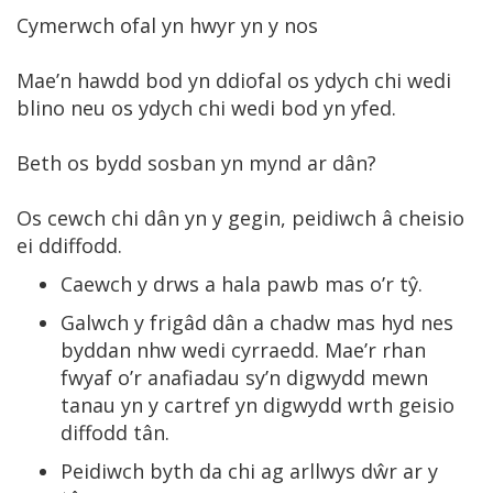
Cymerwch ofal yn hwyr yn y nos
Mae’n hawdd bod yn ddiofal os ydych chi wedi
blino neu os ydych chi wedi bod yn yfed.
Beth os bydd sosban yn mynd ar dân?
Os cewch chi dân yn y gegin, peidiwch â cheisio
ei ddiffodd.
Caewch y drws a hala pawb mas o’r tŷ.
Galwch y frigâd dân a chadw mas hyd nes
byddan nhw wedi cyrraedd. Mae’r rhan
fwyaf o’r anafiadau sy’n digwydd mewn
tanau yn y cartref yn digwydd wrth geisio
diffodd tân.
Peidiwch byth da chi ag arllwys dŵr ar y