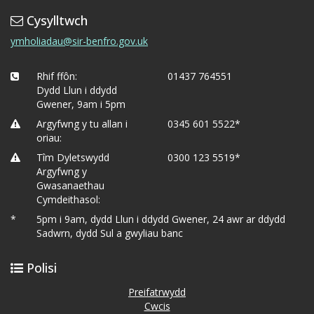
Cysylltwch
ymholiadau@sir-benfro.gov.uk
Rhif ffôn:
01437 764551
Dydd Llun i ddydd
Gwener, 9am i 5pm
Argyfwng y tu allan i
0345 601 5522*
oriau:
Tîm Dyletswydd
0300 123 5519*
Argyfwng y
Gwasanaethau
Cymdeithasol:
*
5pm i 9am, dydd Llun i ddydd Gwener, 24 awr ar ddydd
Sadwrn, dydd Sul a gwyliau banc
Polisi
Preifatrwydd
Cwcis