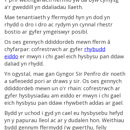
a'r gweddill yn ddaliadau llaeth.
Mae tenantiaeth y ffermydd hyn yn dod yn
rhydd o dro i dro ac rydym yn cynnal rhestr
bostio ar gyfer ymgeiswyr posibl.
Os oes gennych ddiddordeb mewn fferm â
chyfarpar: cofrestrwch ar gyfer
rhybudd
eiddo
er mwyn i chi gael eich hysbysu pan ddaw
daliad yn rhydd.
Yn ogystal, mae gan Gyngor Sir Penfro dir noeth
a safleoedd pori ar draws y sir. Os oes gennych
ddiddordeb mewn un o'r rhain: cofrestrwch ar
gyfer hysbysiadau am eiddo er mwyn i chi gael
eich hysbysu pan ddaw rhywbeth addas ar gael.
Bydd yr uchod i gyd yn cael eu hysbysebu hefyd
yn y papurau lleol ac ar y dudalen hon. Weithiau
bydd gennym ffermydd i'w gwerthu, felly