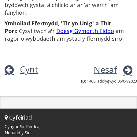
byddwch gystal â chlicio ar ar ‘ar werth' am
fanylion.
Ymholiad Ffermydd, 'Tir yn Unig' a Thir
Pori:
Cysylltwch â'r
Ddesg Gymorth Eiddo
am
ragor o wybodaeth am ystad y ffermydd sirol
Cynt
Nesaf
ID:
1406, adolygwyd 06/04/2023
Cyfeiriad
Cyngor Sir Penfro,
Neuadd y Sir,