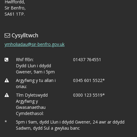
Hwlffordd,
Sir Benfro,
SA61 1TP.
Cysylltwch
ymholiadau@sir-benfro.gov.uk
Rhif ffôn:
01437 764551
Dydd Llun i ddydd
Gwener, 9am i 5pm
Argyfwng y tu allan i
0345 601 5522*
oriau:
Tîm Dyletswydd
0300 123 5519*
Argyfwng y
Gwasanaethau
Cymdeithasol:
*
5pm i 9am, dydd Llun i ddydd Gwener, 24 awr ar ddydd
Sadwrn, dydd Sul a gwyliau banc