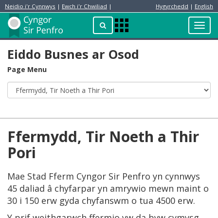
Neidio i'r Cynnwys
|
Ewch i'r Chwiliad
|
Hygyrchedd
|
English
Preswylydd
Chwilio
Toggl
Apps
navig
Menu
Eiddo Busnes ar Osod
Page Menu
Ffermydd, Tir Noeth a Thir
Pori
Mae Stad Fferm Cyngor Sir Penfro yn cynnwys
45 daliad â chyfarpar yn amrywio mewn maint o
30 i 150 erw gyda chyfanswm o tua 4500 erw.
Y prif weithgarwch ffermio yw da byw cymysg