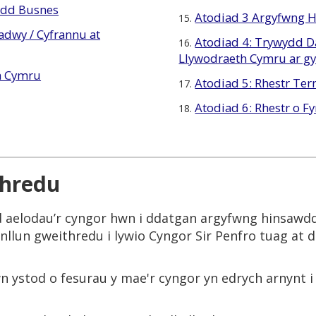
oedd Busnes
Atodiad 3 Argyfwng 
15.
dwy / Cyfrannu at
Atodiad 4: Trywydd D
16.
Llywodraeth Cymru ar gy
h Cymru
Atodiad 5: Rhestr Te
17.
Atodiad 6: Rhestr o F
18.
thredu
d aelodau’r cyngor hwn i ddatgan argyfwng hinsawd
ynllun gweithredu i lywio Cyngor Sir Penfro tuag at
 ystod o fesurau y mae'r cyngor yn edrych arnynt i he