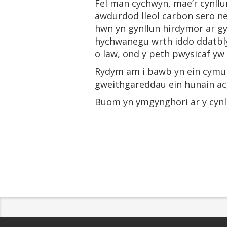
Fel man cychwyn, mae’r cynllu
awdurdod lleol carbon sero ne
hwn yn gynllun hirdymor ar gy
hychwanegu wrth iddo ddatbly
o law, ond y peth pwysicaf yw
Rydym am i bawb yn ein cymune
gweithgareddau ein hunain ac,
Buom yn ymgynghori ar y cynl