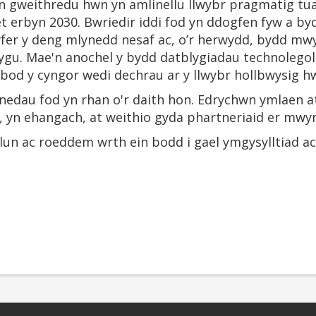
n gweithredu hwn yn amlinellu llwybr pragmatig tua
t erbyn 2030. Bwriedir iddi fod yn ddogfen fyw a b
fer y deng mlynedd nesaf ac, o’r herwydd, bydd mwy
gu. Mae'n anochel y bydd datblygiadau technolegol
 bod y cyngor wedi dechrau ar y llwybr hollbwysig h
dau fod yn rhan o'r daith hon. Edrychwn ymlaen at 
 yn ehangach, at weithio gyda phartneriaid er mwyn
lun ac roeddem wrth ein bodd i gael ymgysylltiad a