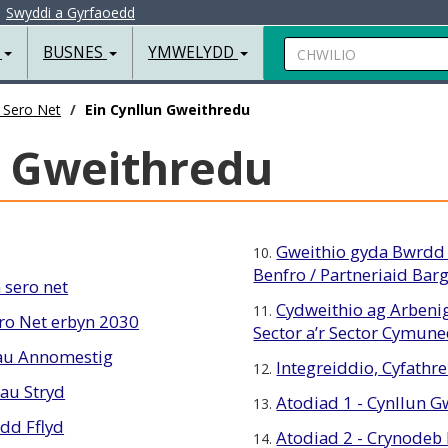
|
Swyddi a Gyrfaoedd
Chwilio
R
BUSNES
YMWELYDD
 Sero Net
Ein Cynllun Gweithredu
n Gweithredu
Gweithio gyda Bwrdd
10.
Benfro / Partneriaid Ba
 sero net
Cydweithio ag Arbenig
11.
ro Net erbyn 2030
Sector a’r Sector Cymun
dau Annomestig
Integreiddio, Cyfath
12.
au Stryd
Atodiad 1 - Cynllun 
13.
edd Fflyd
Atodiad 2 - Crynodeb
14.