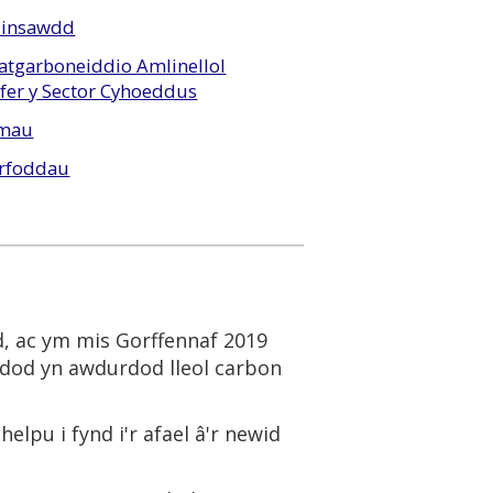
Hinsawdd
atgarboneiddio Amlinellol
fer y Sector Cyhoeddus
rmau
yrfoddau
d, ac ym mis Gorffennaf 2019
 ddod yn awdurdod lleol carbon
lpu i fynd i'r afael â'r newid