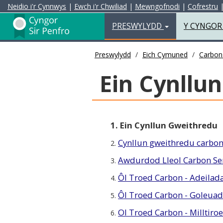
Neidio i'r Cynnwys
|
Ewch i'r Chwiliad
|
Mewngofnodi
|
Cofrestru
Preswylydd
PRESWYLYDD
Y CYNGO
Preswylydd
Eich Cymuned
Carbon
Ein Cynllu
1. Ein Cynllun Gweithredu
Cynllun gweithredu carbon
2.
Awdurdod Lleol Carbon Se
3.
Ôl Troed Carbon - Adeila
4.
Ôl Troed Carbon - Goleuad
5.
Ol Troed Carbon - Milltiro
6.