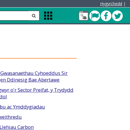
Hygyrchedd
|
Fy
Pont
Faceb
Twit
anfon
Apps
Nghyfrif
Menu
Cleddau
green
 Gwasanaethau Cyhoeddus Sir
rgen Ddinesig Bae Abertawe
wyr o'r Sector Preifat, y Trydydd
edol
rebu ac Ymddygiadau
Gweithredu
 Llehiau Carbon