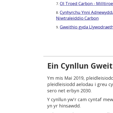
Ol Troed Carbon - Milltir
7.
Cynhyrchu Ynni Adnewydda
8.
Niwtraleiddio Carbon
Gweithio gyda Llywodraet
9.
Ein Cynllun Gwei
Ym mis Mai 2019, pleidleisiod
pleidleisiodd aelodau i greu c
sero net erbyn 2030.
Y cynllun yw'r cam cyntaf mewn
yn yr hinsawdd.