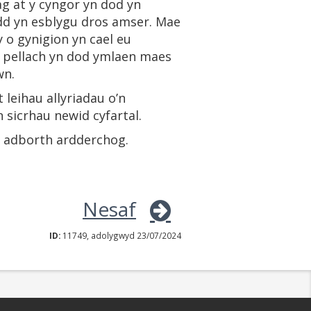
g at y cyngor yn dod yn
ydd yn esblygu dros amser. Mae
 o gynigion yn cael eu
 pellach yn dod ymlaen maes
wn.
leihau allyriadau o’n
 sicrhau newid cyfartal.
c adborth ardderchog.
Nesaf
ID:
11749, adolygwyd 23/07/2024