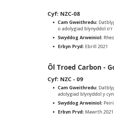
Cyf: NZC-08
Cam Gweithredu:
Datbly
o adolygiad blynyddol o'r
Swyddog Arweiniol:
Rheo
Erbyn Pryd:
Ebrill 2021
Ôl Troed Carbon - G
Cyf: NZC - 09
Cam Gweithredu:
Datblyg
adolygiad blynyddol y cyn
Swyddog Arweiniol:
Peir
Erbyn Pryd:
Mawrth 2021