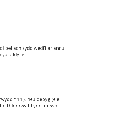
 bellach sydd wedi’i ariannu
 myd addysg.
rwydd Ynni), neu debyg (e.e.
effeithlonrwydd ynni mewn