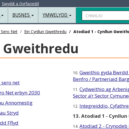
|
Swyddi a Gyrfaoedd
Chwilio
R
BUSNES
YMWELYDD
 Sero Net
Ein Cynllun Gweithredu
Atodiad 1 - Cynllun Gweit
n Gweithredu
Gweithio gyda Bwrdd
10.
Benfro / Partneriaid Ba
 sero net
Cydweithio ag Arbenig
11.
ro Net erbyn 2030
Sector a’r Sector Cymun
dau Annomestig
Integreiddio, Cyfath
12.
au Stryd
13. Atodiad 1 - Cynllu
edd Fflyd
Atodiad 2 - Crynodeb
14.