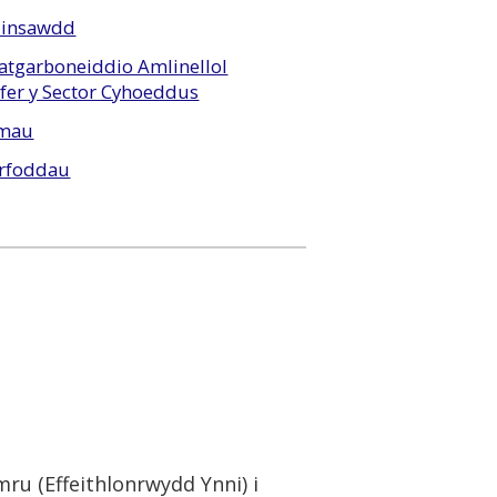
Hinsawdd
atgarboneiddio Amlinellol
fer y Sector Cyhoeddus
rmau
yrfoddau
mru (Effeithlonrwydd Ynni) i