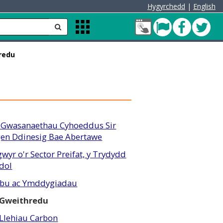
Hygyrchedd
|
English
Fy
Pont
Faceb
Twit
anfon
Apps
Nghyfrif
Menu
Cleddau
hredu
green
 Gwasanaethau Cyhoeddus Sir
rgen Ddinesig Bae Abertawe
wyr o'r Sector Preifat, y Trydydd
edol
rebu ac Ymddygiadau
n Gweithredu
 Llehiau Carbon