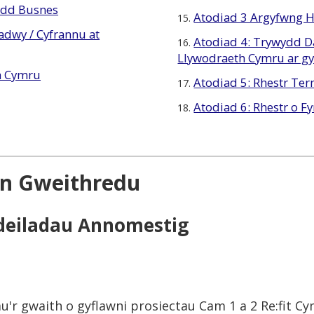
oedd Busnes
Atodiad 3 Argyfwng 
15.
dwy / Cyfrannu at
Atodiad 4: Trywydd D
16.
Llywodraeth Cymru ar gy
h Cymru
Atodiad 5: Rhestr Te
17.
Atodiad 6: Rhestr o F
18.
lun Gweithredu
Adeiladau Annomestig
'r gwaith o gyflawni prosiectau Cam 1 a 2 Re:fit Cy