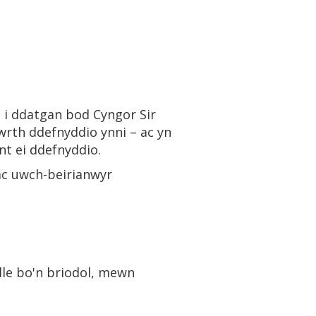
 i ddatgan bod Cyngor Sir
rth ddefnyddio ynni – ac yn
nt ei ddefnyddio.
ac uwch-beirianwyr
 lle bo'n briodol, mewn