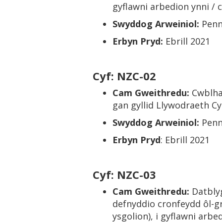
gyflawni arbedion ynni / 
Swyddog Arweiniol:
Penn
Erbyn Pryd:
Ebrill 2021
Cyf: NZC-02
Cam Gweithredu:
Cwblha
gan gyllid Llywodraeth Cy
Swyddog Arweiniol:
Penn
Erbyn Pryd
: Ebrill 2021
Cyf: NZC-03
Cam Gweithredu:
Datblyg
defnyddio cronfeydd ôl-g
ysgolion), i gyflawni arb