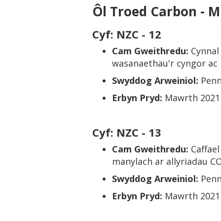
Ôl Troed Carbon - Mi
Cyf: NZC - 12
Cam Gweithredu:
Cynnal
wasanaethau'r cyngor ac i
Swyddog Arweiniol:
Penn
Erbyn Pryd:
Mawrth 2021
Cyf: NZC - 13
Cam Gweithredu:
Caffae
manylach ar allyriadau C
Swyddog Arweiniol:
Penn
Erbyn Pryd:
Mawrth 2021