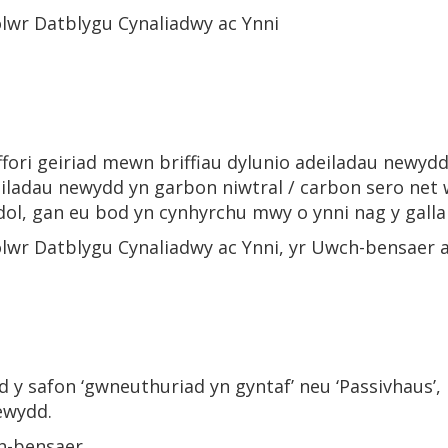
lwr Datblygu Cynaliadwy ac Ynni
fori geiriad mewn briffiau dylunio adeiladau newydd
ladau newydd yn garbon niwtral / carbon sero net w
dol, gan eu bod yn cynhyrchu mwy o ynni nag y galla
lwr Datblygu Cynaliadwy ac Ynni, yr Uwch-bensaer 
d y safon ‘gwneuthuriad yn gyntaf’ neu ‘Passivhaus’,
ewydd.
-bensaer