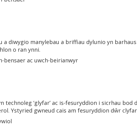
u a diwygio manylebau a briffiau dylunio yn barhaus
hlon o ran ynni.
-bensaer ac uwch-beirianwyr
 technoleg ‘glyfar’ ac is-fesuryddion i sicrhau bod 
rol. Ystyried gwneud cais am fesuryddion dŵr clyfar
wiol