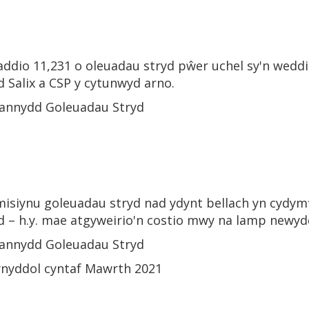
ddio 11,231 o oleuadau stryd pŵer uchel sy'n weddi
d Salix a CSP y cytunwyd arno.
iannydd Goleuadau Stryd
isiynu goleuadau stryd nad ydynt bellach yn cydymff
 – h.y. mae atgyweirio'n costio mwy na lamp newyd
iannydd Goleuadau Stryd
ynyddol cyntaf Mawrth 2021