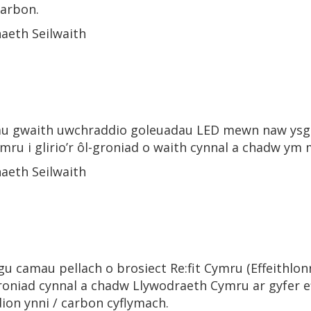
carbon.
aeth Seilwaith
u gwaith uwchraddio goleuadau LED mewn naw ysgol
mru i glirio’r ôl-groniad o waith cynnal a chadw ym
aeth Seilwaith
u camau pellach o brosiect Re:fit Cymru (Effeithlon
roniad cynnal a chadw Llywodraeth Cymru ar gyfer 
edion ynni / carbon cyflymach.