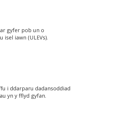
ar gyfer pob un o
u isel iawn (ULEVs).
ffu i ddarparu dadansoddiad
au yn y fflyd gyfan.