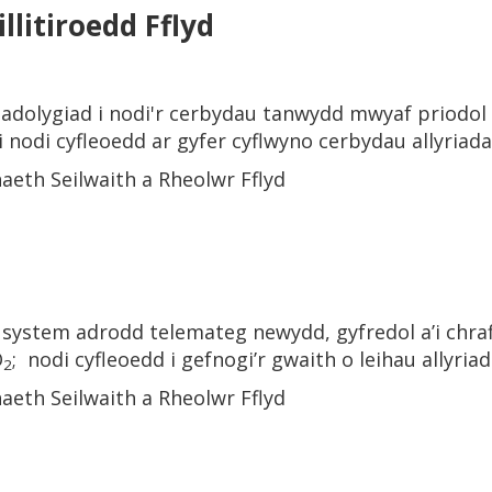
llitiroedd Fflyd
 adolygiad i nodi'r cerbydau tanwydd mwyaf priodol 
 nodi cyfleoedd ar gyfer cyflwyno cerbydau allyriada
aeth Seilwaith a Rheolwr Fflyd
l system adrodd telemateg newydd, gyfredol a’i chra
O
; nodi cyfleoedd i gefnogi’r gwaith o leihau allyriad
2
aeth Seilwaith a Rheolwr Fflyd