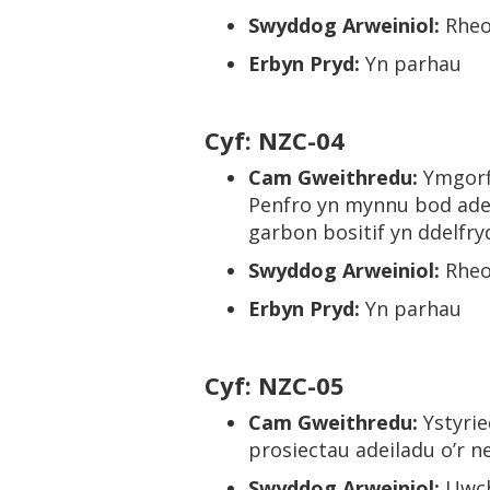
Swyddog Arweiniol:
Rheo
Erbyn Pryd:
Yn parhau
Cyf: NZC-04
Cam Gweithredu:
Ymgorf
Penfro yn mynnu bod adei
garbon bositif yn ddelfry
Swyddog Arweiniol:
Rheo
Erbyn Pryd:
Yn parhau
Cyf: NZC-05
Cam Gweithredu:
Ystyrie
prosiectau adeiladu o’r n
Swyddog Arweiniol:
Uwch