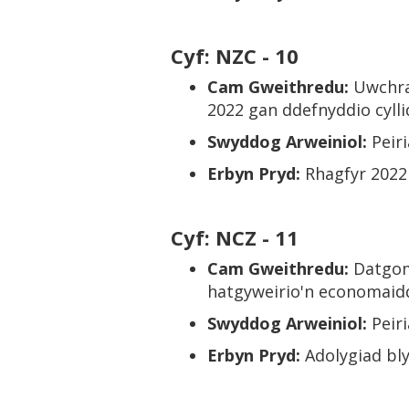
Cyf: NZC - 10
Cam Gweithredu:
Uwchra
2022 gan ddefnyddio cylli
Swyddog Arweiniol:
Peir
Erbyn Pryd:
Rhagfyr 2022
Cyf: NCZ - 11
Cam Gweithredu:
Datgom
hatgyweirio'n economaidd
Swyddog Arweiniol:
Peir
Erbyn Pryd:
Adolygiad bl