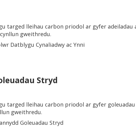
gu targed lleihau carbon priodol ar gyfer adeiladau
 cynllun gweithredu.
lwr Datblygu Cynaliadwy ac Ynni
oleuadau Stryd
u targed lleihau carbon priodol ar gyfer goleuadau 
llun gweithredu.
iannydd Goleuadau Stryd