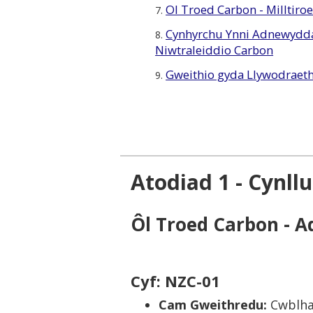
Ol Troed Carbon - Milltir
7.
Cynhyrchu Ynni Adnewydda
8.
Niwtraleiddio Carbon
Gweithio gyda Llywodraet
9.
Atodiad 1 - Cynl
Ôl Troed Carbon - 
Cyf: NZC-01
Cam Gweithredu:
Cwblhau