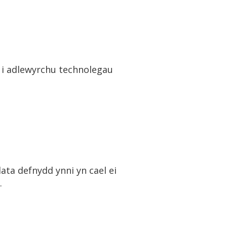
 i adlewyrchu technolegau
data defnydd ynni yn cael ei
.