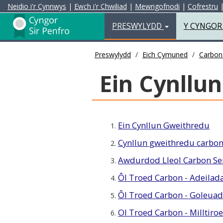
Neidio i'r Cynnwys
|
Ewch i'r Chwiliad
|
Mewngofnodi
|
Cofrestru
Preswylydd
PRESWYLYDD
Y CYNGO
Preswylydd
Eich Cymuned
Carbon
Ein Cynllu
Ein Cynllun Gweithredu
1.
Cynllun gweithredu carbon
2.
Awdurdod Lleol Carbon Se
3.
Ôl Troed Carbon - Adeila
4.
Ôl Troed Carbon - Goleuad
5.
Ol Troed Carbon - Milltiro
6.