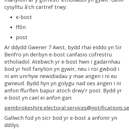
cysylltu â'ch cartref trwy:
e-bost
ffôn
post
Ar ddydd Gwener 7 Awst, bydd rhai eiddo yn Sir
Benfro yn derbyn e-bost canfasio cofrestru
etholiadol. Atebwch yr e-bost hwn i gadarnhau
bod yr holl fanylion yn gywir, neu i roi gwbod i
ni am unrhyw newidiadau y mae angen i ni eu
gwneud. Bydd hyn yn golygu nad oes angen i ni
anfon ffurflen bapur atoch drwy'r post. Bydd yr
e-bost yn cael ei anfon gan:
pembrokeshire.electoral.services@notifications.se
Gallwch fod yn sicr bod yr e-bost a anfonir yn
ddilys.