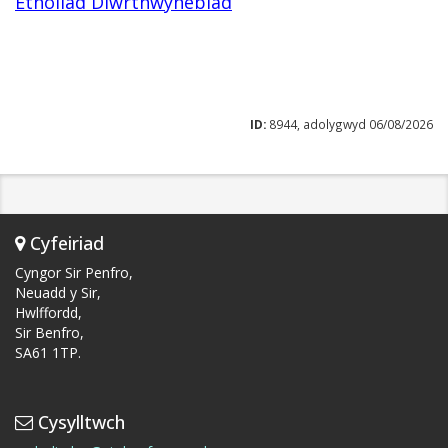
Etholiad Diwrthwynebiad
ID:
8944, adolygwyd 06/08/2026
Cyfeiriad
Cyngor Sir Penfro,
Neuadd y Sir,
Hwlffordd,
Sir Benfro,
SA61 1TP.
Cysylltwch