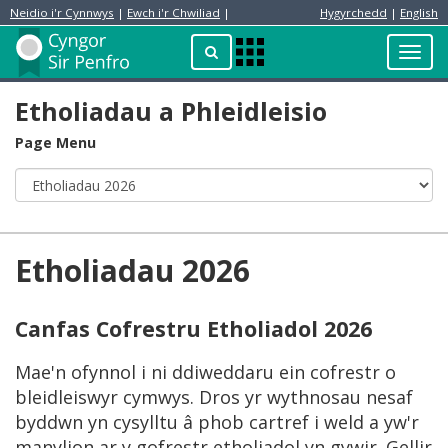
Neidio i'r Cynnwys
|
Ewch i'r Chwiliad
|
Hygyrchedd
|
English
Preswylydd
Chwilio
Toggl
Apps
navig
Menu
Etholiadau a Phleidleisio
Page Menu
Etholiadau 2026
Canfas Cofrestru Etholiadol 2026
Mae'n ofynnol i ni ddiweddaru ein cofrestr o
bleidleiswyr cymwys. Dros yr wythnosau nesaf
byddwn yn cysylltu â phob cartref i weld a yw'r
manylion ar y gofrestr etholiadol yn gywir. Gellir