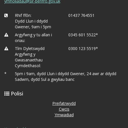
ymholiadau@sir-benfro.gov.uk
Rhif ffôn:
01437 764551
Dydd Llun i ddydd
Gwener, 9am i 5pm
Argyfwng y tu allan i
0345 601 5522*
oriau:
Tîm Dyletswydd
0300 123 5519*
Argyfwng y
Gwasanaethau
Cymdeithasol:
*
5pm i 9am, dydd Llun i ddydd Gwener, 24 awr ar ddydd
Sadwrn, dydd Sul a gwyliau banc
Polisi
Preifatrwydd
Cwcis
Ymwadiad