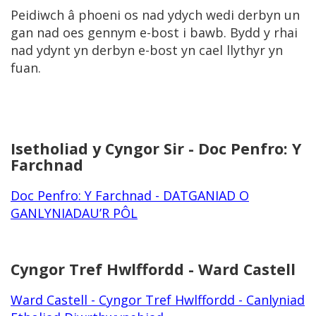
Peidiwch â phoeni os nad ydych wedi derbyn un
gan nad oes gennym e-bost i bawb. Bydd y rhai
nad ydynt yn derbyn e-bost yn cael llythyr yn
fuan.
Isetholiad y Cyngor Sir - Doc Penfro: Y
Farchnad
Doc Penfro: Y Farchnad - DATGANIAD O
GANLYNIADAU’R PÔL
Cyngor Tref Hwlffordd - Ward Castell
Ward Castell - Cyngor Tref Hwlffordd - Canlyniad