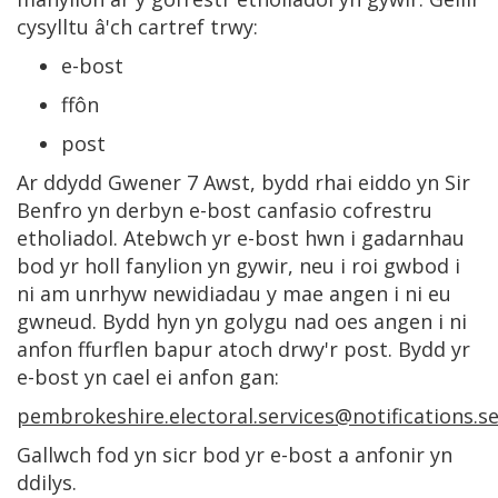
cysylltu â'ch cartref trwy:
e-bost
ffôn
post
Ar ddydd Gwener 7 Awst, bydd rhai eiddo yn Sir
Benfro yn derbyn e-bost canfasio cofrestru
etholiadol. Atebwch yr e-bost hwn i gadarnhau
bod yr holl fanylion yn gywir, neu i roi gwbod i
ni am unrhyw newidiadau y mae angen i ni eu
gwneud. Bydd hyn yn golygu nad oes angen i ni
anfon ffurflen bapur atoch drwy'r post. Bydd yr
e-bost yn cael ei anfon gan:
pembrokeshire.electoral.services@notifications.se
Gallwch fod yn sicr bod yr e-bost a anfonir yn
ddilys.