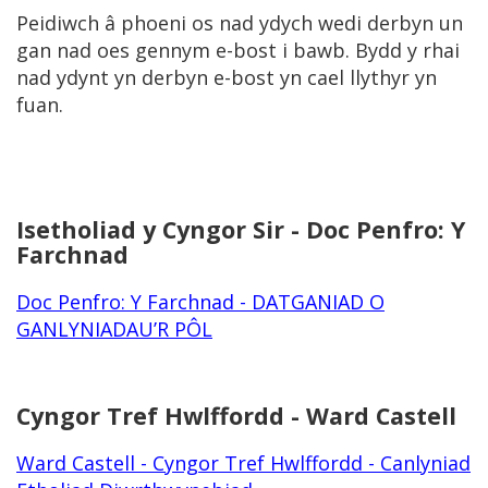
Peidiwch â phoeni os nad ydych wedi derbyn un
gan nad oes gennym e-bost i bawb. Bydd y rhai
nad ydynt yn derbyn e-bost yn cael llythyr yn
fuan.
Isetholiad y Cyngor Sir - Doc Penfro: Y
Farchnad
Doc Penfro: Y Farchnad - DATGANIAD O
GANLYNIADAU’R PÔL
Cyngor Tref Hwlffordd - Ward Castell
Ward Castell - Cyngor Tref Hwlffordd - Canlyniad