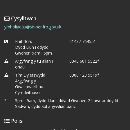
Cysylltwch
ymholiadau@sir-benfro.gov.uk
Rhif ffôn:
01437 764551
Dydd Llun i ddydd
Gwener, 9am i 5pm
Argyfwng y tu allan i
0345 601 5522*
oriau:
Tîm Dyletswydd
0300 123 5519*
Argyfwng y
Gwasanaethau
Cymdeithasol:
*
5pm i 9am, dydd Llun i ddydd Gwener, 24 awr ar ddydd
Sadwrn, dydd Sul a gwyliau banc
Polisi