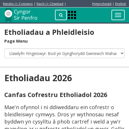
Neidio i'r Cynnwys
|
Ewch i'r Chwiliad
|
Hygyrchedd
|
English
Preswylydd
Chwilio
Toggl
Apps
navig
Menu
Etholiadau a Phleidleisio
Page Menu
Etholiadau 2026
Canfas Cofrestru Etholiadol 2026
Mae'n ofynnol i ni ddiweddaru ein cofrestr o
bleidleiswyr cymwys. Dros yr wythnosau nesaf
byddwn yn cysylltu â phob cartref i weld a yw'r
manylion ar y gofrestr etholiadol yn gywir. Gellir