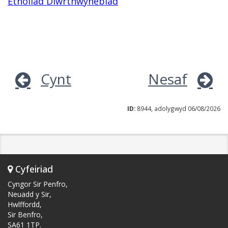
Etholiad Diwrthwynebiad
Cynt
Nesaf
ID:
8944, adolygwyd 06/08/2026
Cyfeiriad
Cyngor Sir Penfro,
Neuadd y Sir,
Hwlffordd,
Sir Benfro,
SA61 1TP.