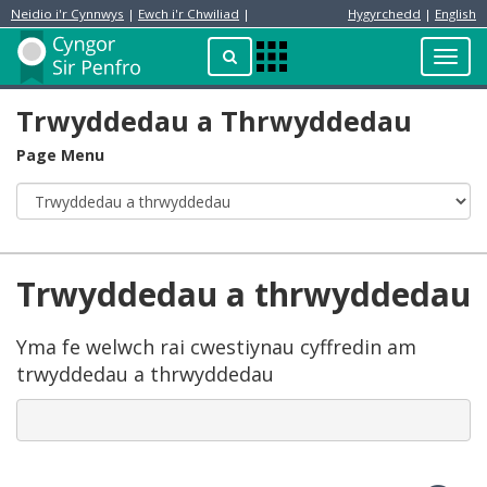
Neidio i'r Cynnwys
|
Ewch i'r Chwiliad
|
Hygyrchedd
|
English
Preswylydd
Chwilio
Toggl
Apps
navig
Menu
Trwyddedau a Thrwyddedau
Page Menu
Trwyddedau a thrwyddedau
Yma fe welwch rai cwestiynau cyffredin am
trwyddedau a thrwyddedau