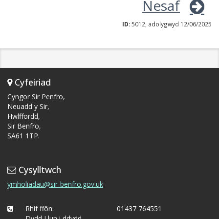
Nesaf
ID:
5012, adolygwyd 12/06/2025
Cyfeiriad
Cyngor Sir Penfro,
Neuadd y Sir,
Hwlffordd,
Sir Benfro,
SA61 1TP.
Cysylltwch
ymholiadau@sir-benfro.gov.uk
Rhif ffôn:
01437 764551
Dydd Llun i ddydd