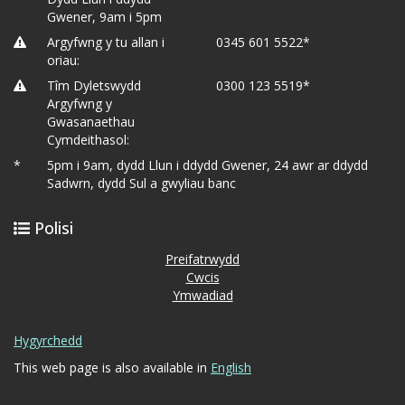
Gwener, 9am i 5pm
Argyfwng y tu allan i
0345 601 5522*
oriau:
Tîm Dyletswydd
0300 123 5519*
Argyfwng y
Gwasanaethau
Cymdeithasol:
*
5pm i 9am, dydd Llun i ddydd Gwener, 24 awr ar ddydd
Sadwrn, dydd Sul a gwyliau banc
Polisi
Preifatrwydd
Cwcis
Ymwadiad
Hygyrchedd
This web page is also available in
English