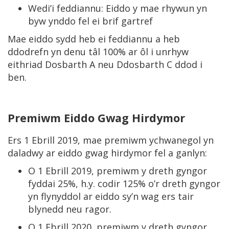
Wedi’i feddiannu: Eiddo y mae rhywun yn
byw ynddo fel ei brif gartref
Mae eiddo sydd heb ei feddiannu a heb
ddodrefn yn denu tâl 100% ar ôl i unrhyw
eithriad Dosbarth A neu Ddosbarth C ddod i
ben.
Premiwm Eiddo Gwag Hirdymor
Ers 1 Ebrill 2019, mae premiwm ychwanegol yn
daladwy ar eiddo gwag hirdymor fel a ganlyn:
O 1 Ebrill 2019, premiwm y dreth gyngor
fyddai 25%, h.y. codir 125% o’r dreth gyngor
yn flynyddol ar eiddo sy’n wag ers tair
blynedd neu ragor.
O 1 Ebrill 2020, premiwm y dreth gyngor