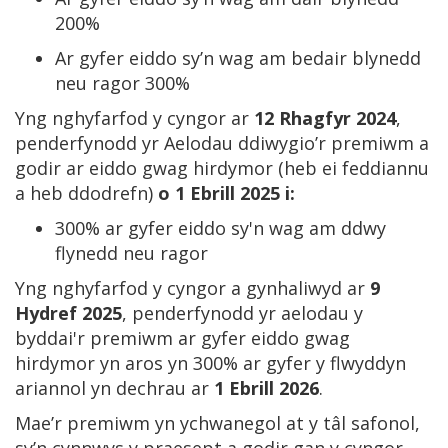
200%
Ar gyfer eiddo sy’n wag am bedair blynedd
neu ragor 300%
Yng nghyfarfod y cyngor ar
12 Rhagfyr 2024
,
penderfynodd yr Aelodau ddiwygio’r premiwm a
godir ar eiddo gwag hirdymor (heb ei feddiannu
a heb ddodrefn)
o 1 Ebrill 2025 i:
300% ar gyfer eiddo sy'n wag am ddwy
flynedd neu ragor
Yng nghyfarfod y cyngor a gynhaliwyd ar
9
Hydref 2025
, penderfynodd yr aelodau y
byddai'r premiwm ar gyfer eiddo gwag
hirdymor yn aros yn 300% ar gyfer y flwyddyn
ariannol yn dechrau ar
1 Ebrill 2026
.
Mae’r premiwm yn ychwanegol at y tâl safonol,