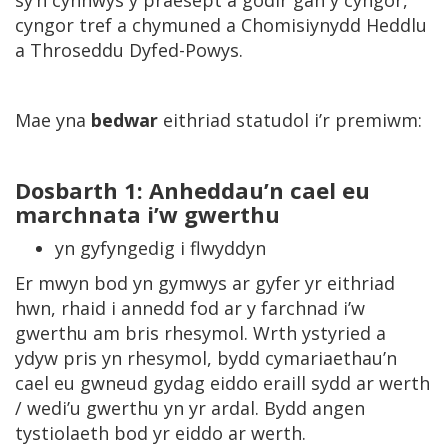
sy’n cynnwys y praesept a godir gan y cyngor,
cyngor tref a chymuned a Chomisiynydd Heddlu
a Throseddu Dyfed-Powys.
Mae yna
bedwar
eithriad statudol i’r premiwm:
Dosbarth 1: Anheddau’n cael eu
marchnata i’w gwerthu
yn gyfyngedig i flwyddyn
Er mwyn bod yn gymwys ar gyfer yr eithriad
hwn, rhaid i annedd fod ar y farchnad i’w
gwerthu am bris rhesymol. Wrth ystyried a
ydyw pris yn rhesymol, bydd cymariaethau’n
cael eu gwneud gydag eiddo eraill sydd ar werth
/ wedi’u gwerthu yn yr ardal. Bydd angen
tystiolaeth bod yr eiddo ar werth.