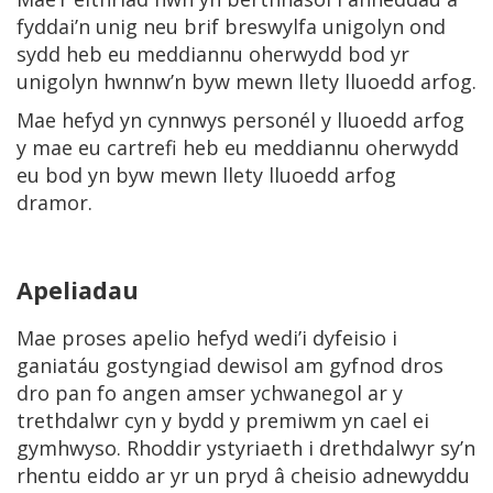
fyddai’n unig neu brif breswylfa unigolyn ond
sydd heb eu meddiannu oherwydd bod yr
unigolyn hwnnw’n byw mewn llety lluoedd arfog.
Mae hefyd yn cynnwys personél y lluoedd arfog
y mae eu cartrefi heb eu meddiannu oherwydd
eu bod yn byw mewn llety lluoedd arfog
dramor.
Apeliadau
Mae proses apelio hefyd wedi’i dyfeisio i
ganiatáu gostyngiad dewisol am gyfnod dros
dro pan fo angen amser ychwanegol ar y
trethdalwr cyn y bydd y premiwm yn cael ei
gymhwyso. Rhoddir ystyriaeth i drethdalwyr sy’n
rhentu eiddo ar yr un pryd â cheisio adnewyddu