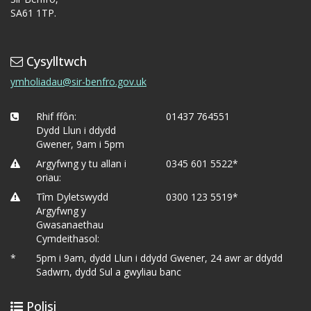
SA61 1TP.
Cysylltwch
ymholiadau@sir-benfro.gov.uk
Rhif ffôn:
01437 764551
Dydd Llun i ddydd
Gwener, 9am i 5pm
Argyfwng y tu allan i
0345 601 5522*
oriau:
Tîm Dyletswydd
0300 123 5519*
Argyfwng y
Gwasanaethau
Cymdeithasol:
*
5pm i 9am, dydd Llun i ddydd Gwener, 24 awr ar ddydd
Sadwrn, dydd Sul a gwyliau banc
Polisi