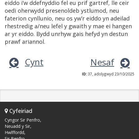
eiddo i’w ddefnyddio fel eu prif gartref, lle ceir
oedi oherwydd presenoldeb ystlumod, neu
faterion cynllunio, neu os yw’r eiddo yn adeilad
rhestredig a/neu lefel y gwaith y mae ei hangen
ar yr eiddo. Bydd unrhyw gais hefyd yn destun
prawf ariannol.
Cynt
Nesaf
ID:
37, adolygwyd 23/10/2025
Cyfeiriad
Cyngor Sir Penfro,
Neuadd y Sir,
Hwlffordd,
Sir Benfro,