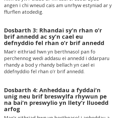
angen i chi wneud cais am unrhyw estyniad ar y
ffurflen atodedig.
Dosbarth 3: Rhandai sy’n rhan o’r
brif annedd ac sy’n cael eu
defnyddio fel rhan o’r brif annedd
Mae’r eithriad hwn yn berthnasol pan fo
perchennog wedi addasu ei annedd i ddarparu
rhandy a bod y rhandy bellach yn cael ei
ddefnyddio fel rhan o’r brif annedd.
Dosbarth 4: Anheddau a fyddai’n
unig neu brif breswylfa rhywun pe
na bai’n preswylio yn llety’r lluoedd
arfog
Mae’r eithriad hwn yn berthnasol i anheddau a