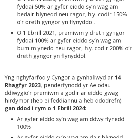
fyddai 50% ar gyfer eiddo sy’n wag am
bedair blynedd neu ragor, h.y. codir 150%
o’r dreth gyngor yn flynyddol.
O 1 Ebrill 2021, premiwm y dreth gyngor
fyddai 100% ar gyfer eiddo sy’n wag am
bum mlynedd neu ragor, h.y. codir 200% o’r
dreth gyngor yn flynyddol.
Yng nghyfarfod y Cyngor a gynhaliwyd ar
14
Rhagfyr 2023
, penderfynodd yr Aelodau
ddiwygio’r premiwm a godir ar eiddo gwag
hirdymor (heb ei feddiannu a heb ddodrefn),
gan ddod i rym o 1 Ebrill 2024:
Ar gyfer eiddo sy’n wag am ddwy flynedd
100%
Ar gyfer eiddo sy’n wag am dair blynedd