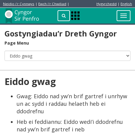
Neidio i'r Cynnwys
|
Ewch i'r Chwiliad
|
Hygyrchedd
|
English
Preswylydd
Chwilio
Toggl
Apps
navig
Menu
Gostyngiadau’r Dreth Gyngor
Page Menu
Eiddo gwag
Gwag: Eiddo nad yw’n brif gartref i unrhyw
un ac sydd i raddau helaeth heb ei
ddodrefnu
Heb ei feddiannu: Eiddo wedi’i ddodrefnu
nad yw’n brif gartref i neb