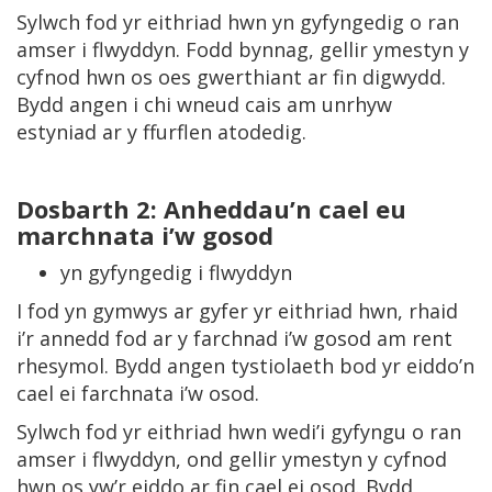
Sylwch fod yr eithriad hwn yn gyfyngedig o ran
amser i flwyddyn. Fodd bynnag, gellir ymestyn y
cyfnod hwn os oes gwerthiant ar fin digwydd.
Bydd angen i chi wneud cais am unrhyw
estyniad ar y ffurflen atodedig.
Dosbarth 2: Anheddau’n cael eu
marchnata i’w gosod
yn gyfyngedig i flwyddyn
I fod yn gymwys ar gyfer yr eithriad hwn, rhaid
i’r annedd fod ar y farchnad i’w gosod am rent
rhesymol. Bydd angen tystiolaeth bod yr eiddo’n
cael ei farchnata i’w osod.
Sylwch fod yr eithriad hwn wedi’i gyfyngu o ran
amser i flwyddyn, ond gellir ymestyn y cyfnod
hwn os yw’r eiddo ar fin cael ei osod. Bydd