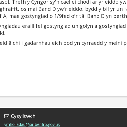
sol, Treth y Cyngor sy'n cael ei chodi ar yr eiddo y
nghraifft, os mai Band D yw'r eiddo, bydd y bil yr un
ef A, mae gostyngiad o 1/9fed o'r tâl Band D yn berth
tyngiadau eraill fel gostyngiad unigolyn a gostyngiad
dd.
eld â chi i gadarnhau eich bod yn cyrraedd y meini p
Cysylltwch
ymholiadau@sir-benfro.gov.uk