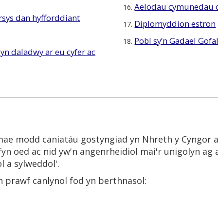
Aelodau cymunedau c
16.
rsys dan hyfforddiant
Diplomyddion estron
17.
Pobl sy’n Gadael Gofa
18.
yn daladwy ar eu cyfer ac
ae modd caniatáu gostyngiad yn Nhreth y Cyngor ar 
yn oed ac nid yw'n angenrheidiol mai'r unigolyn ag 
l a sylweddol'.
en prawf canlynol fod yn berthnasol: