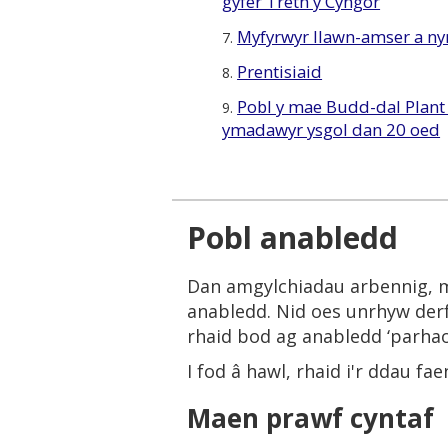
gyfer Treth y Cyngor
Myfyrwyr llawn-amser a ny
7.
Prentisiaid
8.
Pobl y mae Budd-dal Plant 
9.
ymadawyr ysgol dan 20 oed
Pobl anabledd
Dan amgylchiadau arbennig, m
anabledd. Nid oes unrhyw derf
rhaid bod ag anabledd ‘parhao
I fod â hawl, rhaid i'r ddau fa
Maen prawf cyntaf