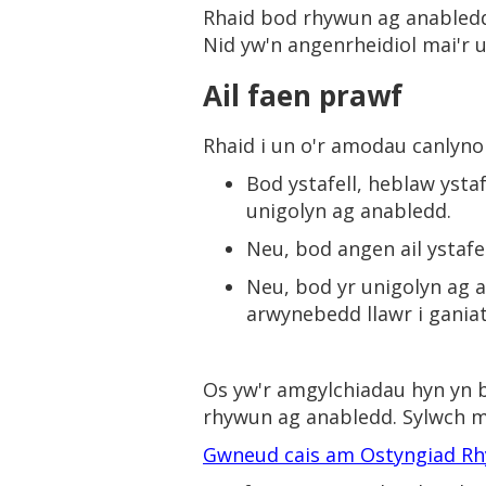
Rhaid bod rhywun ag anabledd 
Nid yw'n angenrheidiol mai'r 
Ail faen prawf
Rhaid i un o'r amodau canlyno
Bod ystafell, heblaw ystaf
unigolyn ag anabledd.
Neu, bod angen ail ystafe
Neu, bod yr unigolyn ag 
arwynebedd llawr i gania
Os yw'r amgylchiadau hyn yn b
rhywun ag anabledd. Sylwch ma
Gwneud cais am Ostyngiad R