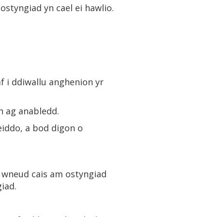
styngiad yn cael ei hawlio.
af i ddiwallu anghenion yr
yn ag anabledd.
eiddo, a bod digon o
h wneud cais am ostyngiad
iad.