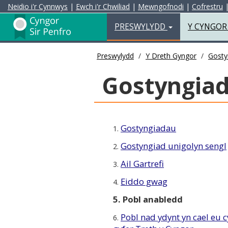
Neidio i'r Cynnwys
|
Ewch i'r Chwiliad
|
Mewngofnodi
|
Cofrestru
Preswylydd
PRESWYLYDD
Y CYNGO
Preswylydd
Y Dreth Gyngor
Gosty
Gostyngiad
Gostyngiadau
1.
Gostyngiad unigolyn sengl
2.
Ail Gartrefi
3.
Eiddo gwag
4.
5. Pobl anabledd
Pobl nad ydynt yn cael eu 
6.