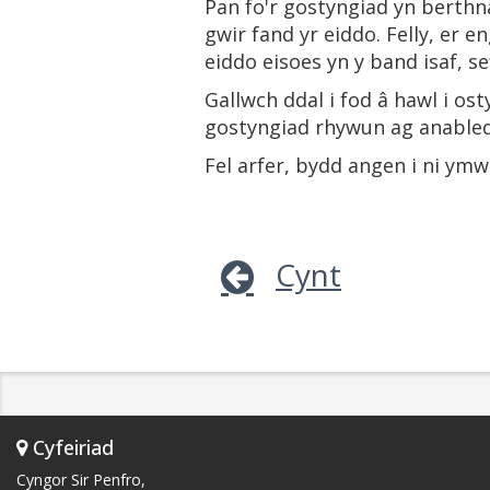
Pan fo'r gostyngiad yn berthna
gwir fand yr eiddo. Felly, er e
eiddo eisoes yn y band isaf, s
Gallwch ddal i fod â hawl i os
gostyngiad rhywun ag anable
Fel arfer, bydd angen i ni ymw
Cynt
Cyfeiriad
Cyngor Sir Penfro,