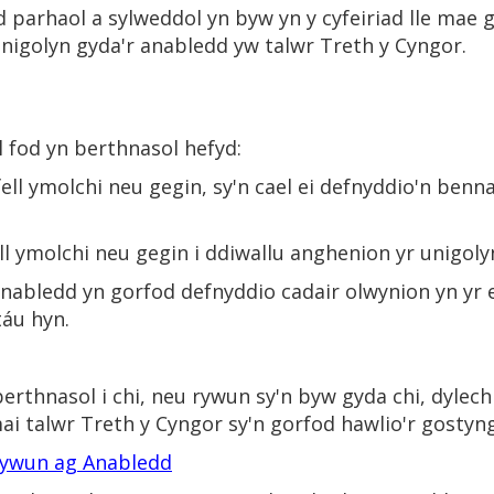
parhaol a sylweddol yn byw yn y cyfeiriad lle mae go
unigolyn gyda'r anabledd yw talwr Treth y Cyngor.
l fod yn berthnasol hefyd:
ell ymolchi neu gegin, sy'n cael ei defnyddio'n benn
ll ymolchi neu gegin i ddiwallu anghenion yr unigol
anabledd yn gorfod defnyddio cadair olwynion yn yr 
táu hyn.
erthnasol i chi, neu rywun sy'n byw gyda chi, dylec
i talwr Treth y Cyngor sy'n gorfod hawlio'r gostyng
hywun ag Anabledd