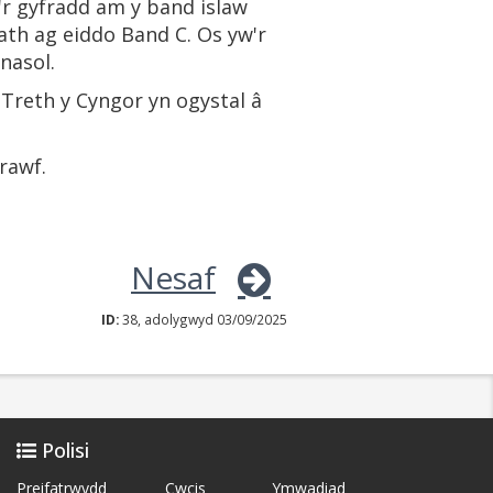
w'r gyfradd am y band islaw
 fath ag eiddo Band C. Os yw'r
nasol.
 Treth y Cyngor yn ogystal â
rawf.
Nesaf
ID:
38, adolygwyd 03/09/2025
Polisi
Preifatrwydd
Cwcis
Ymwadiad