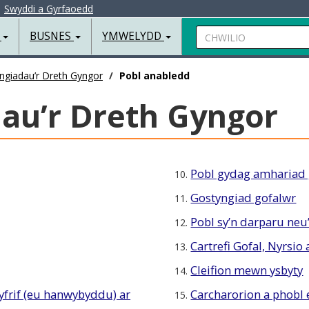
|
Swyddi a Gyrfaoedd
Chwilio
R
BUSNES
YMWELYDD
ngiadau’r Dreth Gyngor
Pobl anabledd
au’r Dreth Gyngor
Pobl gydag amhariad
10.
Gostyngiad gofalwr
11.
Pobl sy’n darparu neu’
12.
Cartrefi Gofal, Nyrsio
13.
Cleifion mewn ysbyty
14.
cyfrif (eu hanwybyddu) ar
Carcharorion a phobl 
15.