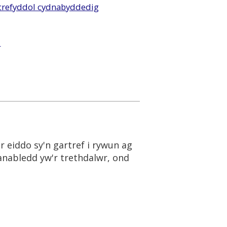
refyddol cydnabyddedig
l
eiddo sy'n gartref i rywun ag
anabledd yw'r trethdalwr, ond