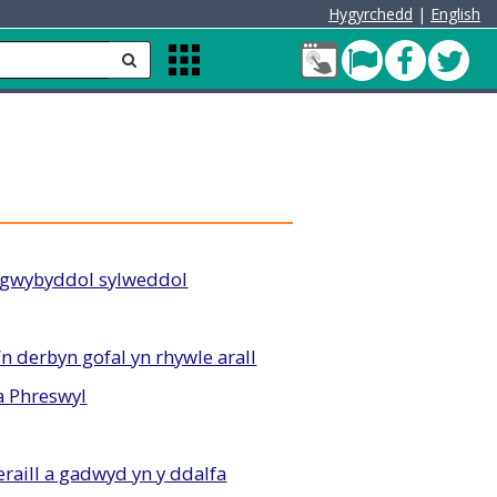
Hygyrchedd
|
English
Fy
Pont
Faceb
Twit
anfon
Apps
Nghyfrif
Menu
Cleddau
green
 gwybyddol sylweddol
n derbyn gofal yn rhywle arall
 a Phreswyl
eraill a gadwyd yn y ddalfa