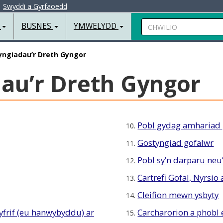
|
Swyddi a Gyrfaoedd
Chwilio
R
BUSNES
YMWELYDD
yngiadau’r Dreth Gyngor
au’r Dreth Gyngor
Pobl gydag amhariad
10.
Gostyngiad gofalwr
11.
Pobl sy’n darparu neu’
12.
Cartrefi Gofal, Nyrsio
13.
Cleifion mewn ysbyty
14.
cyfrif (eu hanwybyddu) ar
Carcharorion a phobl 
15.