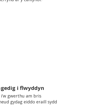
gedig i flwyddyn
 i’w gwerthu am bris
neud gydag eiddo eraill sydd