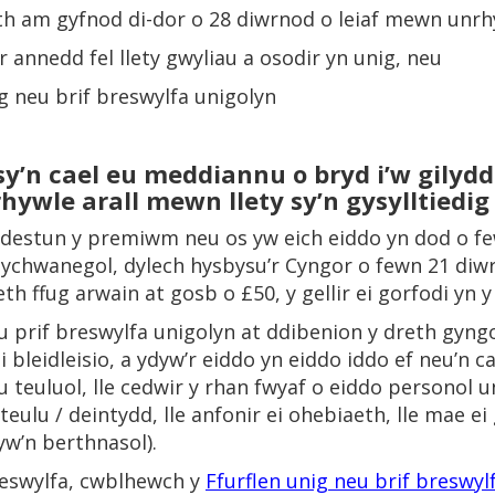
th am gyfnod di-dor o 28 diwrnod o leiaf mewn unr
’r annedd fel llety gwyliau a osodir yn unig, neu
ig neu brif breswylfa unigolyn
’n cael eu meddiannu o bryd i’w gilydd 
hywle arall mewn llety sy’n gysylltiedi
destun y premiwm neu os yw eich eiddo yn dod o fe
âl ychwanegol, dylech hysbysu’r Cyngor o fewn 21 di
ffug arwain at gosb o £50, y gellir ei gorfodi yn y
u prif breswylfa unigolyn at ddibenion y dreth gyngo
 bleidleisio, a ydyw’r eiddo yn eiddo iddo ef neu’n ca
au teuluol, lle cedwir y rhan fwyaf o eiddo personol 
eulu / deintydd, lle anfonir ei ohebiaeth, lle mae ei
yw’n berthnasol).
eswylfa, cwblhewch y
Ffurflen unig neu brif breswyl