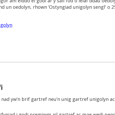
ngor am eiddo ei godi ar y sail fod o leiaf ddau oedo
ond un oedolyn, rhown ‘Ostyngiad unigolyn sengl' o 2
igolyn
i
d nad yw’n brif gartref neu’n unig gartref unigolyn a
fyniad i godi premiwm ail gartref ac mae wedi pende