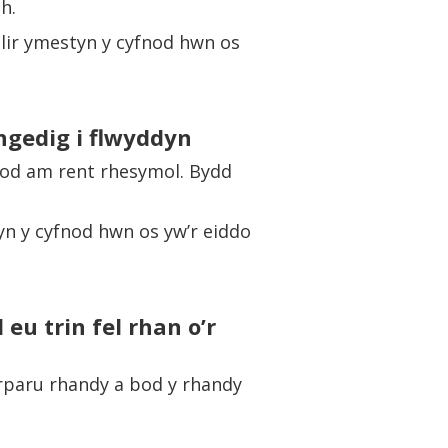
h.
llir ymestyn y cyfnod hwn os
ngedig i flwyddyn
osod am rent rhesymol. Bydd
tyn y cyfnod hwn os yw’r eiddo
 eu trin fel rhan o’r
rparu rhandy a bod y rhandy