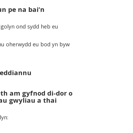
n pe na bai’n
nigolyn ond sydd heb eu
nnu oherwydd eu bod yn byw
meddiannu
th am gyfnod di-dor o
au gwyliau a thai
lyn: