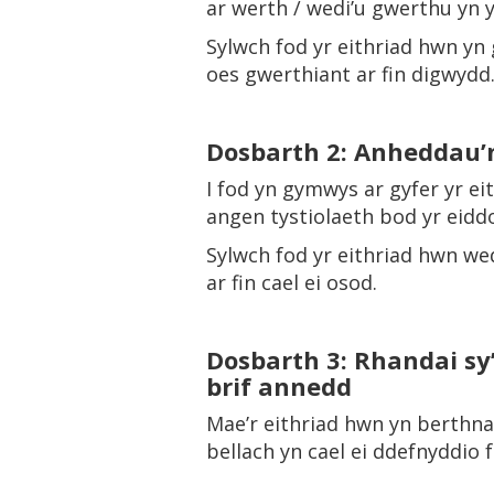
ar werth / wedi’u gwerthu yn y
Sylwch fod yr eithriad hwn yn
oes gwerthiant ar fin digwydd
Dosbarth 2: Anheddau’n
I fod yn gymwys ar gyfer yr ei
angen tystiolaeth bod yr eiddo
Sylwch fod yr eithriad hwn wed
ar fin cael ei osod.
Dosbarth 3: Rhandai sy’n
brif annedd
Mae’r eithriad hwn yn berthn
bellach yn cael ei ddefnyddio f