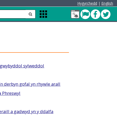
Hygyrchedd
|
English
Fy
Pont
Faceb
Twit
anfon
Apps
Nghyfrif
Menu
Cleddau
green
 gwybyddol sylweddol
n derbyn gofal yn rhywle arall
 a Phreswyl
eraill a gadwyd yn y ddalfa