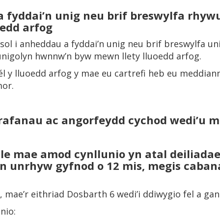
 fyddai’n unig neu brif breswylfa rhywu
oedd arfog
sol i anheddau a fyddai’n unig neu brif breswylfa u
igolyn hwnnw’n byw mewn llety lluoedd arfog.
l y lluoedd arfog y mae eu cartrefi heb eu meddia
mor.
carafanau ac angorfeydd cychod wedi’u 
le mae amod cynllunio yn atal deiliadae
n unrhyw gyfnod o 12 mis, megis caban
, mae’r eithriad Dosbarth 6 wedi’i ddiwygio fel a gan
nio: