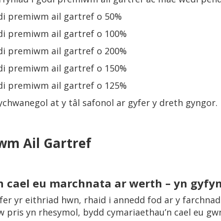
di premiwm ail gartref o 50%
odi premiwm ail gartref o 100%
odi premiwm ail gartref o 200%
odi premiwm ail gartref o 150%
odi premiwm ail gartref o 125%
chwanegol at y tâl safonol ar gyfer y dreth gyngor.
iwm Ail Gartref
 cael eu marchnata ar werth – yn gyfyn
r yr eithriad hwn, rhaid i annedd fod ar y farchnad
w pris yn rhesymol, bydd cymariaethau’n cael eu gw