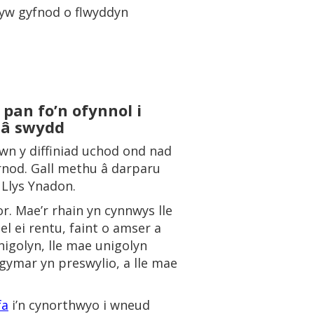
hyw gyfnod o flwyddyn
pan fo’n ofynnol i
g â swydd
wn y diffiniad uchod ond nad
wrnod. Gall methu â darparu
 Llys Ynadon.
r. Mae’r rhain yn cynnwys lle
el ei rentu, faint o amser a
unigolyn, lle mae unigolyn
 gymar yn preswylio, a lle mae
fa
i’n cynorthwyo i wneud