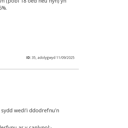
lyn (pobl 18 oed neu hŷn) yn
5%.
ID:
35, adolygwyd 11/09/2025
c sydd wedi’i ddodrefnu’n
rfynu ar y canlynol:-