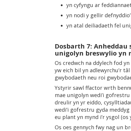
yn cyfyngu ar feddiannae
yn nodi y gellir defnyddio
yn atal deiliadaeth fel un
Dosbarth 7:
Anheddau sy
unigolyn breswylio yn r
Os credwch na ddylech fod yn 
yw eich bil yn adlewyrchu’r t
gwybodaeth neu roi gwybodaeth 
Ystyrir sawl ffactor wrth benn
mae unigolyn wedi’i gofrestru i
dreulir yn yr eiddo, cysylltiad
wedi’i gofrestru gyda meddyg t
eu plant yn mynd i’r ysgol (os 
Os oes gennych fwy nag un br