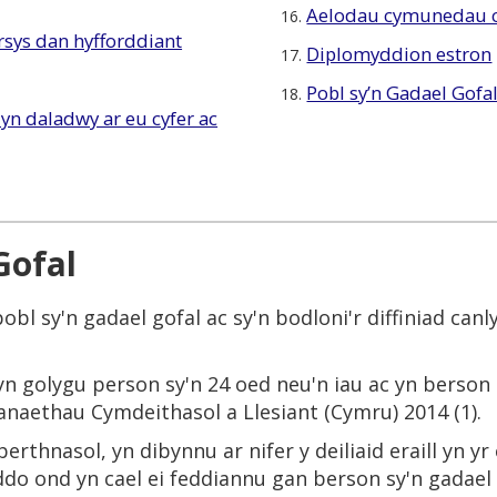
Aelodau cymunedau c
16.
rsys dan hyfforddiant
Diplomyddion estron
17.
Pobl sy’n Gadael Gofa
18.
yn daladwy ar eu cyfer ac
Gofal
 pobl sy'n gadael gofal ac sy'n bodloni'r diffiniad can
 golygu person sy'n 24 oed neu'n iau ac yn berson ifa
naethau Cymdeithasol a Llesiant (Cymru) 2014 (1).
erthnasol, yn dibynnu ar nifer y deiliaid eraill yn y
iddo ond yn cael ei feddiannu gan berson sy'n gadael