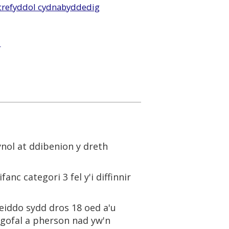
refyddol cydnabyddedig
l
lynol at ddibenion y dreth
nc categori 3 fel y'i diffinnir
r eiddo sydd dros 18 oed a'u
 gofal a pherson nad yw'n