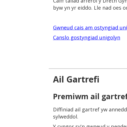
Caiff taliad arferol y Dreth Gy
byw yn yr eiddo. Lle nad oes 
Gwneud cais am ostyngiad un
Canslo gostyngiad unigolyn
Ail Gartrefi
Premiwm ail gartref
Diffiniad ail gartref yw anned
sylweddol.
Y cyngor sy'n gwneud y pender