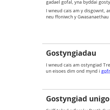
gadael gofal, yna byddai gost
I wneud cais am y disgownt, 
neu ffoniwch y Gwasanaethau 
Gostyngiadau
I wneud cais am ostyngiad Tre
un eisoes dim ond mynd i
gof
Gostyngiad unigo