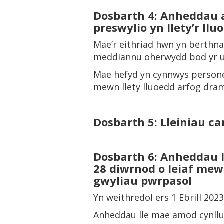
Dosbarth 4: Anheddau a
preswylio yn llety’r llu
Mae’r eithriad hwn yn berthna
meddiannu oherwydd bod yr un
Mae hefyd yn cynnwys personé
mewn llety lluoedd arfog dra
Dosbarth 5: Lleiniau 
Dosbarth 6: Anheddau l
28 diwrnod o leiaf mew
gwyliau pwrpasol
Yn weithredol ers 1 Ebrill 2023
Anheddau lle mae amod cynllu