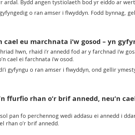
r ardal. Bydd angen tystiolaeth bod yr eiddo ar wert
 gyfyngedig o ran amser i flwyddyn. Fodd bynnag, ge
.
 cael eu marchnata i’w gosod – yn gyfy
thriad hwn, rhaid i’r annedd fod ar y farchnad i’w g
’n cael ei farchnata i’w osod.
i’i gyfyngu o ran amser i flwyddyn, ond gellir ymes
 ffurfio rhan o’r brif annedd, neu’n cael
asol pan fo perchennog wedi addasu ei annedd i dda
el rhan o’r brif annedd.