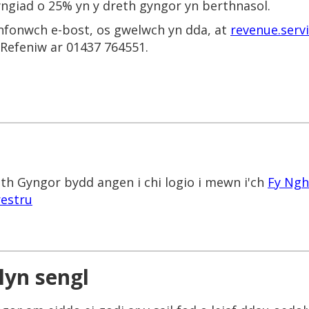
yngiad o 25% yn y dreth gyngor yn berthnasol.
anfonwch e-bost, os gwelwch yn dda, at
revenue.serv
Refeniw ar 01437 764551.
th Gyngor bydd angen i chi logio i mewn i'ch
Fy Ngh
restru
lyn sengl