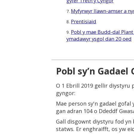
gyfer Treth y Cyngor
Myfyrwyr llawn-amser a ny
7.
Prentisiaid
8.
Pobl y mae Budd-dal Plant 
9.
ymadawyr ysgol dan 20 oed
Pobl sy’n Gadael 
O 1 Ebrill 2019 gellir diystyru
gyngor:
Mae person sy'n gadael gofal yn
gan adran 104 o Ddeddf Gwasa
Gall disgownt diystyru fod yn b
statws. Er enghraifft, os yw e