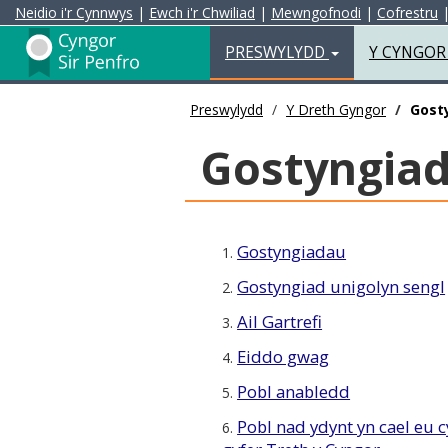
Neidio i'r Cynnwys
|
Ewch i'r Chwiliad
|
Mewngofnodi
|
Cofrestru
Preswylydd
PRESWYLYDD
Y CYNGO
Preswylydd
Y Dreth Gyngor
Gost
Gostyngiad
Gostyngiadau
1.
Gostyngiad unigolyn sengl
2.
Ail Gartrefi
3.
Eiddo gwag
4.
Pobl anabledd
5.
Pobl nad ydynt yn cael eu 
6.