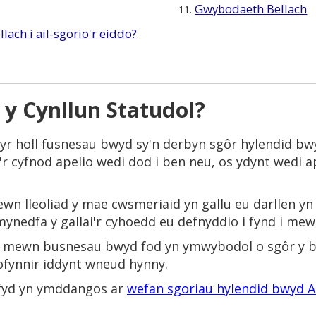
Gwybodaeth Bellach
11.
llach i ail-sgorio'r eiddo?
y Cynllun Statudol?
 yr holl fusnesau bwyd sy'n derbyn sgôr hylendid bw
 cyfnod apelio wedi dod i ben neu, os ydynt wedi ape
 mewn lleoliad y mae cwsmeriaid yn gallu eu darllen y
nedfa y gallai'r cyhoedd eu defnyddio i fynd i mewn
io mewn busnesau bwyd fod yn ymwybodol o sgôr y b
gofynnir iddynt wneud hynny.
efyd yn ymddangos ar
wefan sgoriau hylendid bwyd 