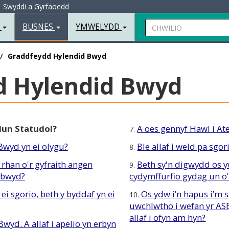
|
Swyddi a Gyrfaoedd
Chwilio
R
BUSNES
YMWELYDD
Graddfeydd Hylendid Bwyd
d Hylendid Bwyd
lun Statudol?
A oes gennyf Hawl i At
7.
Bwyd yn ei olygu?
Ble allaf i weld pa sg
8.
rhan o'r gyfraith angen
Beth sy'n digwydd os 
9.
 bwyd?
cydymffurfio gydag un o'
ei sgorio, beth y byddaf yn ei
Os ydw i’n hapus i’m 
10.
uwchlwtho i wefan yr ASB 
allaf i ofyn am hyn?
yd. A allaf i apelio yn erbyn