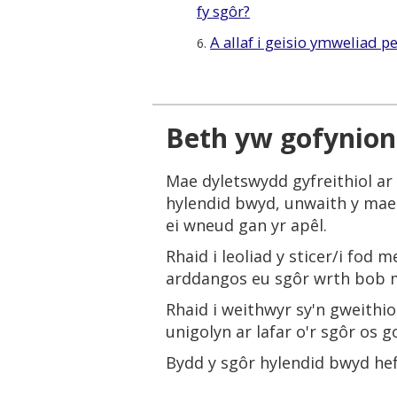
fy sgôr?
A allaf i geisio ymweliad pe
6.
Beth yw gofynion 
Mae dyletswydd gyfreithiol ar
hylendid bwyd, unwaith y mae'r
ei wneud gan yr apêl.
Rhaid i leoliad y sticer/i fod
arddangos eu sgôr wrth bob my
Rhaid i weithwyr sy'n gweith
unigolyn ar lafar o'r sgôr os 
Bydd y sgôr hylendid bwyd h