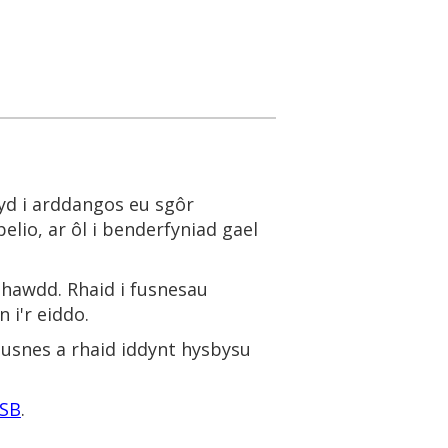
yd i arddangos eu sgôr
lio, ar ôl i benderfyniad gael
n hawdd. Rhaid i fusnesau
 i'r eiddo.
usnes a rhaid iddynt hysbysu
ASB
.