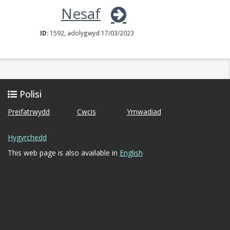
Nesaf
ID:
1592, adolygwyd 17/03/2023
Polisi
Preifatrwydd
Cwcis
Ymwadiad
Hygyrchedd
This web page is also available in
English