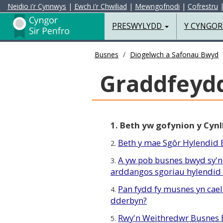
Neidio i'r Cynnwys
|
Ewch i'r Chwiliad
|
Mewngofnodi
|
Cofrestru
Preswylydd
PRESWYLYDD
Y CYNGO
Busnes
Diogelwch a Safonau Bwyd
Graddfeyd
1. Beth yw gofynion y Cynl
Beth y mae Sgôr Hylendid 
2.
A yw pob busnes bwyd sy'n 
3.
arddangos sgoriau hylendid
Pan fydd fy musnes yn cael 
4.
dderbyn?
Rwy'n Weithredwr Busnes Bw
5.