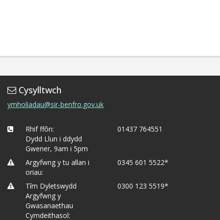
Cysylltwch
ymholiadau@sir-benfro.gov.uk
Rhif ffôn:
01437 764551
Dydd Llun i ddydd
Gwener, 9am i 5pm
Argyfwng y tu allan i
0345 601 5522*
oriau:
Tîm Dyletswydd
0300 123 5519*
Argyfwng y
Gwasanaethau
Cymdeithasol: