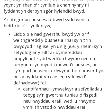
ydynt yn rhan o'r cynllun a chan hynny ni
fyddant yn derbyn sgôr hylendid bwyd.
Y categorïau busnesau bwyd sydd wedi'u
heithrio o'r cynllun yw;
Eiddo ble nad gwerthu bwyd yw prif
weithgaredd y busnes a rhai sy'n trin
bwydydd risg isel yn unig (e.e, y rheini sy'n
sefydlog ar y silff ar dymereddau
amgylchol, sydd wedi'u rhwymo neu eu
pecynnu cyn mynd i mewn i'r busnes, ac
sy'n parhau wedi'u rhwymo bob amser hyd
nes y byddant yn cael eu cyflenwi i'r
defnyddwyr) fel:
canolfannau i ymwelwyr a sefydliadau
tebyg sy'n gwerthu tuniau o fisgedi
neu nwyddau eraill wedi'u rhwymo
ymhlith ystod o nwyddau eraill;