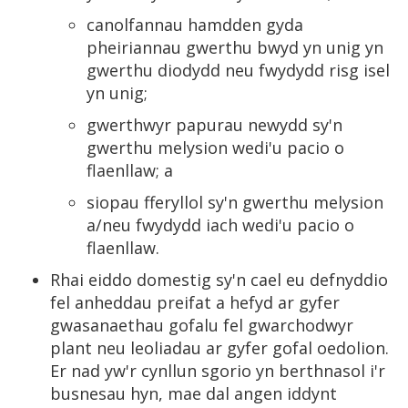
canolfannau hamdden gyda
pheiriannau gwerthu bwyd yn unig yn
gwerthu diodydd neu fwydydd risg isel
yn unig;
gwerthwyr papurau newydd sy'n
gwerthu melysion wedi'u pacio o
flaenllaw; a
siopau fferyllol sy'n gwerthu melysion
a/neu fwydydd iach wedi'u pacio o
flaenllaw.
Rhai eiddo domestig sy'n cael eu defnyddio
fel anheddau preifat a hefyd ar gyfer
gwasanaethau gofalu fel gwarchodwyr
plant neu leoliadau ar gyfer gofal oedolion.
Er nad yw'r cynllun sgorio yn berthnasol i'r
busnesau hyn, mae dal angen iddynt