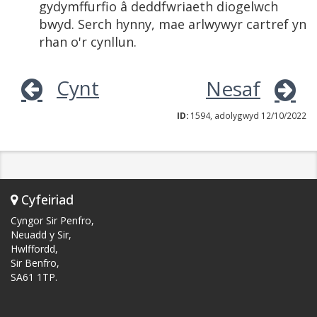
gydymffurfio â deddfwriaeth diogelwch
bwyd. Serch hynny, mae arlwywyr cartref yn
rhan o'r cynllun.
Cynt
Nesaf
ID:
1594, adolygwyd 12/10/2022
Cyfeiriad
Cyngor Sir Penfro,
Neuadd y Sir,
Hwlffordd,
Sir Benfro,
SA61 1TP.