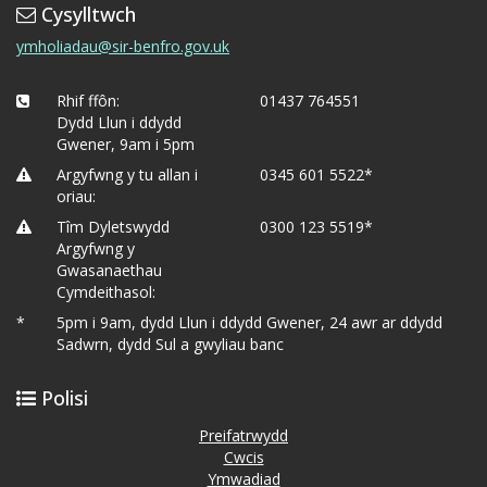
Cysylltwch
ymholiadau@sir-benfro.gov.uk
Rhif ffôn:
01437 764551
Dydd Llun i ddydd
Gwener, 9am i 5pm
Argyfwng y tu allan i
0345 601 5522*
oriau:
Tîm Dyletswydd
0300 123 5519*
Argyfwng y
Gwasanaethau
Cymdeithasol:
*
5pm i 9am, dydd Llun i ddydd Gwener, 24 awr ar ddydd
Sadwrn, dydd Sul a gwyliau banc
Polisi
Preifatrwydd
Cwcis
Ymwadiad