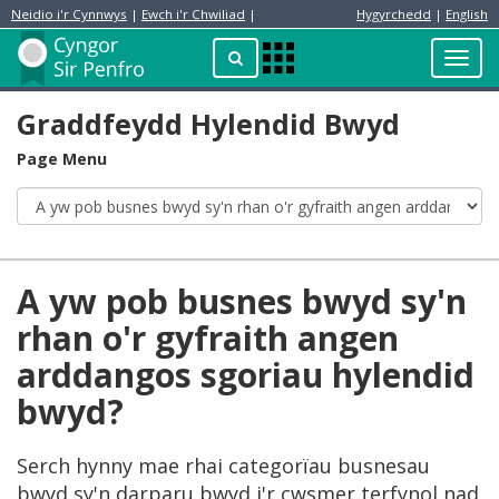
Neidio i'r Cynnwys
|
Ewch i'r Chwiliad
|
Hygyrchedd
|
English
Preswylydd
Chwilio
Toggl
Apps
navig
Menu
Graddfeydd Hylendid Bwyd
Page Menu
A yw pob busnes bwyd sy'n
rhan o'r gyfraith angen
arddangos sgoriau hylendid
bwyd?
Serch hynny mae rhai categorïau busnesau
bwyd sy'n darparu bwyd i'r cwsmer terfynol nad