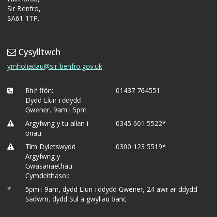
Sir Benfro,
SA61 1TP.
Cysylltwch
ymholiadau@sir-benfro.gov.uk
Rhif ffôn:
01437 764551
Dydd Llun i ddydd
Gwener, 9am i 5pm
Argyfwng y tu allan i
0345 601 5522*
oriau:
Tîm Dyletswydd
0300 123 5519*
Argyfwng y
Gwasanaethau
Cymdeithasol:
*
5pm i 9am, dydd Llun i ddydd Gwener, 24 awr ar ddydd
Sadwrn, dydd Sul a gwyliau banc