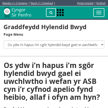
Neidio i'r Cynnwys
|
Ewch i'r Chwiliad
|
Hygyrchedd
|
English
Preswylydd
Chwilio
Toggl
Apps
navig
Menu
Graddfeydd Hylendid Bwyd
Page Menu
Os ydw i’n hapus i’m sgôr
hylendid bwyd gael ei
uwchlwtho i wefan yr ASB
cyn i’r cyfnod apelio fynd
heibio, allaf i ofyn am hyn?