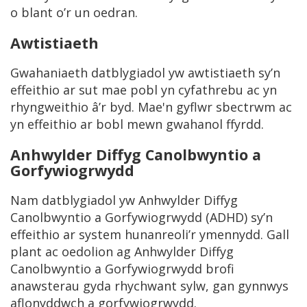
o blant o’r un oedran.
Awtistiaeth
Gwahaniaeth datblygiadol yw awtistiaeth sy’n
effeithio ar sut mae pobl yn cyfathrebu ac yn
rhyngweithio â’r byd. Mae'n gyflwr sbectrwm ac
yn effeithio ar bobl mewn gwahanol ffyrdd.
Anhwylder Diffyg Canolbwyntio a
Gorfywiogrwydd
Nam datblygiadol yw Anhwylder Diffyg
Canolbwyntio a Gorfywiogrwydd (ADHD) sy’n
effeithio ar system hunanreoli’r ymennydd. Gall
plant ac oedolion ag Anhwylder Diffyg
Canolbwyntio a Gorfywiogrwydd brofi
anawsterau gyda rhychwant sylw, gan gynnwys
aflonyddwch a gorfywiogrwydd.