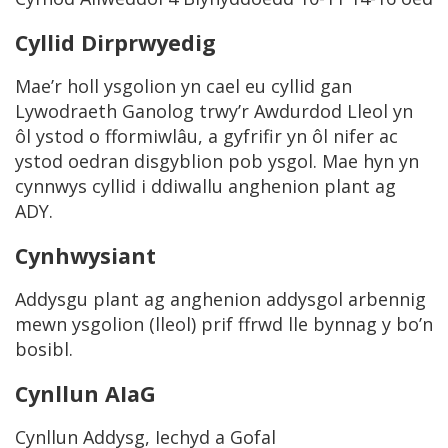
Cyllid Dirprwyedig
Mae’r holl ysgolion yn cael eu cyllid gan
Lywodraeth Ganolog trwy’r Awdurdod Lleol yn
ôl ystod o fformiwlâu, a gyfrifir yn ôl nifer ac
ystod oedran disgyblion pob ysgol. Mae hyn yn
cynnwys cyllid i ddiwallu anghenion plant ag
ADY.
Cynhwysiant
Addysgu plant ag anghenion addysgol arbennig
mewn ysgolion (lleol) prif ffrwd lle bynnag y bo’n
bosibl.
Cynllun AIaG
Cynllun Addysg, Iechyd a Gofal