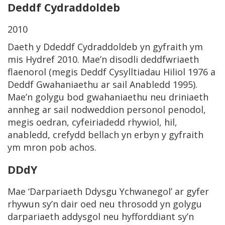
Deddf Cydraddoldeb
2010
Daeth y Ddeddf Cydraddoldeb yn gyfraith ym
mis Hydref 2010. Mae’n disodli deddfwriaeth
flaenorol (megis Deddf Cysylltiadau Hiliol 1976 a
Deddf Gwahaniaethu ar sail Anabledd 1995).
Mae’n golygu bod gwahaniaethu neu driniaeth
annheg ar sail nodweddion personol penodol,
megis oedran, cyfeiriadedd rhywiol, hil,
anabledd, crefydd bellach yn erbyn y gyfraith
ym mron pob achos.
DDdY
Mae ‘Darpariaeth Ddysgu Ychwanegol’ ar gyfer
rhywun sy’n dair oed neu throsodd yn golygu
darpariaeth addysgol neu hyfforddiant sy’n