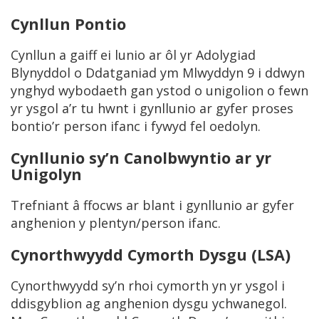
Cynllun Pontio
Cynllun a gaiff ei lunio ar ôl yr Adolygiad
Blynyddol o Ddatganiad ym Mlwyddyn 9 i ddwyn
ynghyd wybodaeth gan ystod o unigolion o fewn
yr ysgol a’r tu hwnt i gynllunio ar gyfer proses
bontio’r person ifanc i fywyd fel oedolyn.
Cynllunio sy’n Canolbwyntio ar yr
Unigolyn
Trefniant â ffocws ar blant i gynllunio ar gyfer
anghenion y plentyn/person ifanc.
Cynorthwyydd Cymorth Dysgu (LSA)
Cynorthwyydd sy’n rhoi cymorth yn yr ysgol i
ddisgyblion ag anghenion dysgu ychwanegol.