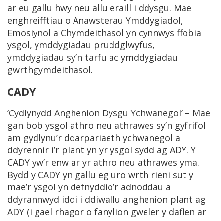
ar eu gallu hwy neu allu eraill i ddysgu. Mae
enghreifftiau o Anawsterau Ymddygiadol,
Emosiynol a Chymdeithasol yn cynnwys ffobia
ysgol, ymddygiadau pruddglwyfus,
ymddygiadau sy’n tarfu ac ymddygiadau
gwrthgymdeithasol.
CADY
‘Cydlynydd Anghenion Dysgu Ychwanegol’ – Mae
gan bob ysgol athro neu athrawes sy’n gyfrifol
am gydlynu’r ddarpariaeth ychwanegol a
ddyrennir i’r plant yn yr ysgol sydd ag ADY. Y
CADY yw’r enw ar yr athro neu athrawes yma.
Bydd y CADY yn gallu egluro wrth rieni sut y
mae’r ysgol yn defnyddio’r adnoddau a
ddyrannwyd iddi i ddiwallu anghenion plant ag
ADY (i gael rhagor o fanylion gweler y daflen ar