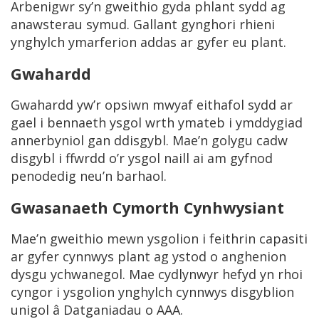
Arbenigwr sy’n gweithio gyda phlant sydd ag
anawsterau symud. Gallant gynghori rhieni
ynghylch ymarferion addas ar gyfer eu plant.
Gwahardd
Gwahardd yw’r opsiwn mwyaf eithafol sydd ar
gael i bennaeth ysgol wrth ymateb i ymddygiad
annerbyniol gan ddisgybl. Mae’n golygu cadw
disgybl i ffwrdd o’r ysgol naill ai am gyfnod
penodedig neu’n barhaol.
Gwasanaeth Cymorth Cynhwysiant
Mae’n gweithio mewn ysgolion i feithrin capasiti
ar gyfer cynnwys plant ag ystod o anghenion
dysgu ychwanegol. Mae cydlynwyr hefyd yn rhoi
cyngor i ysgolion ynghylch cynnwys disgyblion
unigol â Datganiadau o AAA.