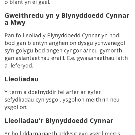
o blant yn ei gael.
Gweithredu yn y Blynyddoedd Cynnar
a Mwy
Pan fo lleoliad y Blynyddoedd Cynnar yn nodi
bod gan blentyn anghenion dysgu ychwanegol
sy’n golygu bod angen cyngor a/neu gymorth
gan asiantaethau eraill. E.e. gwasanaethau iaith
a lleferydd.
Lleoliadau
Y term a ddefnyddir fel arfer ar gyfer
sefydliadau cyn-ysgol, ysgolion meithrin neu
ysgolion.
Lleoliadau’r Blynyddoedd Cynnar
Yr holl ddarpariaeth addysg gyn-ysgol megis