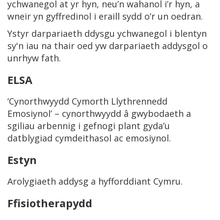
ychwanegol at yr hyn, neu’n wahanol i’r hyn, a
wneir yn gyffredinol i eraill sydd o’r un oedran.
Ystyr darpariaeth ddysgu ychwanegol i blentyn
sy'n iau na thair oed yw darpariaeth addysgol o
unrhyw fath.
ELSA
‘Cynorthwyydd Cymorth Llythrennedd
Emosiynol’ – cynorthwyydd â gwybodaeth a
sgiliau arbennig i gefnogi plant gyda’u
datblygiad cymdeithasol ac emosiynol.
Estyn
Arolygiaeth addysg a hyfforddiant Cymru.
Ffisiotherapydd