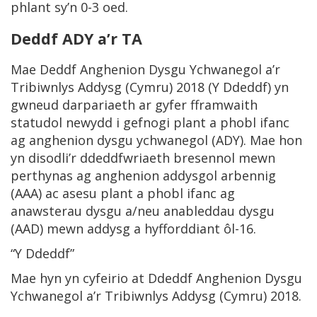
phlant sy’n 0-3 oed.
Deddf ADY a’r TA
Mae Deddf Anghenion Dysgu Ychwanegol a’r
Tribiwnlys Addysg (Cymru) 2018 (Y Ddeddf) yn
gwneud darpariaeth ar gyfer fframwaith
statudol newydd i gefnogi plant a phobl ifanc
ag anghenion dysgu ychwanegol (ADY). Mae hon
yn disodli’r ddeddfwriaeth bresennol mewn
perthynas ag anghenion addysgol arbennig
(AAA) ac asesu plant a phobl ifanc ag
anawsterau dysgu a/neu anableddau dysgu
(AAD) mewn addysg a hyfforddiant ôl-16.
“Y Ddeddf”
Mae hyn yn cyfeirio at Ddeddf Anghenion Dysgu
Ychwanegol a’r Tribiwnlys Addysg (Cymru) 2018.