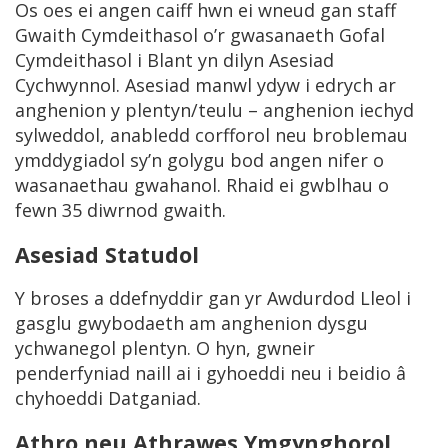
Os oes ei angen caiff hwn ei wneud gan staff
Gwaith Cymdeithasol o’r gwasanaeth Gofal
Cymdeithasol i Blant yn dilyn Asesiad
Cychwynnol. Asesiad manwl ydyw i edrych ar
anghenion y plentyn/teulu – anghenion iechyd
sylweddol, anabledd corfforol neu broblemau
ymddygiadol sy’n golygu bod angen nifer o
wasanaethau gwahanol. Rhaid ei gwblhau o
fewn 35 diwrnod gwaith.
Asesiad Statudol
Y broses a ddefnyddir gan yr Awdurdod Lleol i
gasglu gwybodaeth am anghenion dysgu
ychwanegol plentyn. O hyn, gwneir
penderfyniad naill ai i gyhoeddi neu i beidio â
chyhoeddi Datganiad.
Athro neu Athrawes Ymgynghorol