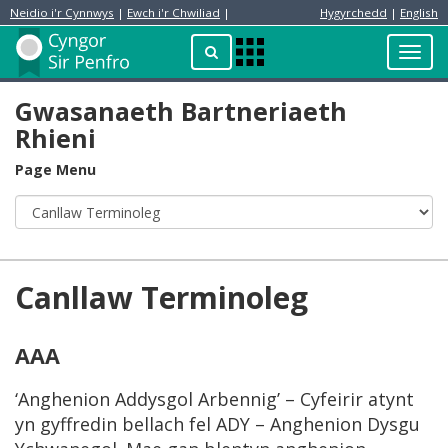
Neidio i'r Cynnwys
|
Ewch i'r Chwiliad
|
Hygyrchedd
|
English
Preswylydd
Chwilio
Toggl
Apps
navig
Menu
Gwasanaeth Bartneriaeth
Rhieni
Page Menu
Canllaw Terminoleg
AAA
‘Anghenion Addysgol Arbennig’ – Cyfeirir atynt
yn gyffredin bellach fel ADY – Anghenion Dysgu