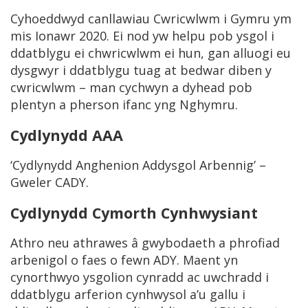
Cyhoeddwyd canllawiau Cwricwlwm i Gymru ym
mis Ionawr 2020. Ei nod yw helpu pob ysgol i
ddatblygu ei chwricwlwm ei hun, gan alluogi eu
dysgwyr i ddatblygu tuag at bedwar diben y
cwricwlwm – man cychwyn a dyhead pob
plentyn a pherson ifanc yng Nghymru.
Cydlynydd AAA
‘Cydlynydd Anghenion Addysgol Arbennig’ –
Gweler CADY.
Cydlynydd Cymorth Cynhwysiant
Athro neu athrawes â gwybodaeth a phrofiad
arbenigol o faes o fewn ADY. Maent yn
cynorthwyo ysgolion cynradd ac uwchradd i
ddatblygu arferion cynhwysol a’u gallu i