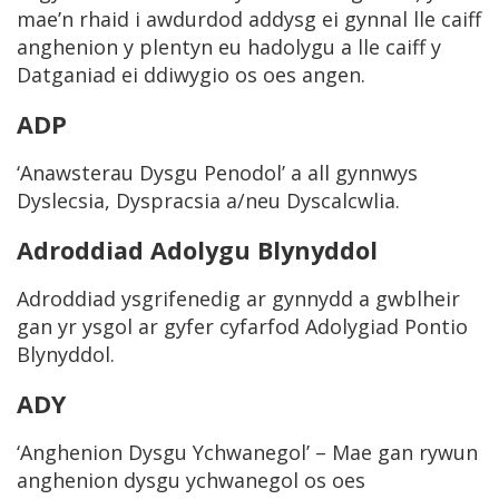
mae’n rhaid i awdurdod addysg ei gynnal lle caiff
anghenion y plentyn eu hadolygu a lle caiff y
Datganiad ei ddiwygio os oes angen.
ADP
‘Anawsterau Dysgu Penodol’ a all gynnwys
Dyslecsia, Dyspracsia a/neu Dyscalcwlia.
Adroddiad Adolygu Blynyddol
Adroddiad ysgrifenedig ar gynnydd a gwblheir
gan yr ysgol ar gyfer cyfarfod Adolygiad Pontio
Blynyddol.
ADY
‘Anghenion Dysgu Ychwanegol’ – Mae gan rywun
anghenion dysgu ychwanegol os oes