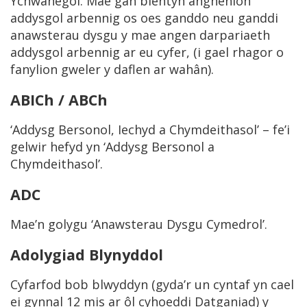
Ychwanegol. Mae gan blentyn anghenion
addysgol arbennig os oes ganddo neu ganddi
anawsterau dysgu y mae angen darpariaeth
addysgol arbennig ar eu cyfer, (i gael rhagor o
fanylion gweler y daflen ar wahân).
ABICh / ABCh
‘Addysg Bersonol, Iechyd a Chymdeithasol’ – fe’i
gelwir hefyd yn ‘Addysg Bersonol a
Chymdeithasol’.
ADC
Mae’n golygu ‘Anawsterau Dysgu Cymedrol’.
Adolygiad Blynyddol
Cyfarfod bob blwyddyn (gyda’r un cyntaf yn cael
ei gynnal 12 mis ar ôl cyhoeddi Datganiad) y