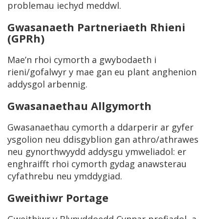
problemau iechyd meddwl.
Gwasanaeth Partneriaeth Rhieni
(GPRh)
Mae’n rhoi cymorth a gwybodaeth i
rieni/gofalwyr y mae gan eu plant anghenion
addysgol arbennig.
Gwasanaethau Allgymorth
Gwasanaethau cymorth a ddarperir ar gyfer
ysgolion neu ddisgyblion gan athro/athrawes
neu gynorthwyydd addysgu ymweliadol: er
enghraifft rhoi cymorth gydag anawsterau
cyfathrebu neu ymddygiad.
Gweithiwr Portage