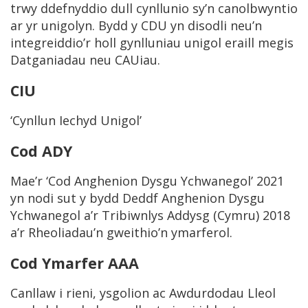
trwy ddefnyddio dull cynllunio sy’n canolbwyntio
ar yr unigolyn. Bydd y CDU yn disodli neu’n
integreiddio’r holl gynlluniau unigol eraill megis
Datganiadau neu CAUiau.
CIU
‘Cynllun Iechyd Unigol’
Cod ADY
Mae’r ‘Cod Anghenion Dysgu Ychwanegol’ 2021
yn nodi sut y bydd Deddf Anghenion Dysgu
Ychwanegol a’r Tribiwnlys Addysg (Cymru) 2018
a’r Rheoliadau’n gweithio’n ymarferol.
Cod Ymarfer AAA
Canllaw i rieni, ysgolion ac Awdurdodau Lleol