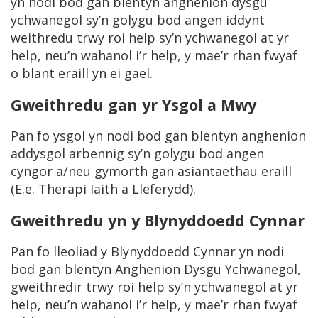
yn nodi bod gan blentyn anghenion dysgu
ychwanegol sy’n golygu bod angen iddynt
weithredu trwy roi help sy’n ychwanegol at yr
help, neu’n wahanol i’r help, y mae’r rhan fwyaf
o blant eraill yn ei gael.
Gweithredu gan yr Ysgol a Mwy
Pan fo ysgol yn nodi bod gan blentyn anghenion
addysgol arbennig sy’n golygu bod angen
cyngor a/neu gymorth gan asiantaethau eraill
(E.e. Therapi Iaith a Lleferydd).
Gweithredu yn y Blynyddoedd Cynnar
Pan fo lleoliad y Blynyddoedd Cynnar yn nodi
bod gan blentyn Anghenion Dysgu Ychwanegol,
gweithredir trwy roi help sy’n ychwanegol at yr
help, neu’n wahanol i’r help, y mae’r rhan fwyaf