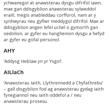
ychwanegol at anawsterau dysgu difrifol iawn,
mae gan ddisgyblion anawsterau sylweddol
eraill, megis anableddau corfforol, nam ar y
synhwyrau neu gyflwr meddygol difrifol. Mae ar
ddisgyblion angen lefel uchel o gymorth gan
oedolion, ar gyfer eu hanghenion dysgu a hefyd
ar gyfer eu gofal personol.
AHY
‘Addysg Heblaw yn yr Ysgol’.
AILlaCh
‘Anawsterau Iaith, Llythrennedd a Chyfathrebu’
– gall disgyblion fod ag anawsterau gydag iaith
fynegiannol neu iaith oddefol a / neu
anawsterau prosesu.