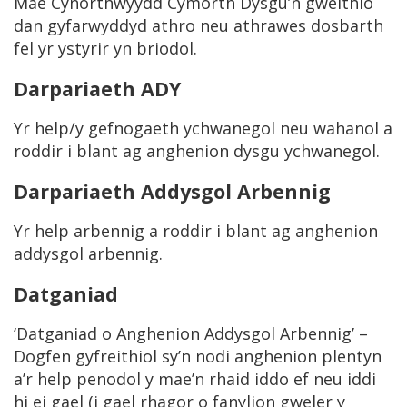
Mae Cynorthwyydd Cymorth Dysgu’n gweithio
dan gyfarwyddyd athro neu athrawes dosbarth
fel yr ystyrir yn briodol.
Darpariaeth ADY
Yr help/y gefnogaeth ychwanegol neu wahanol a
roddir i blant ag anghenion dysgu ychwanegol.
Darpariaeth Addysgol Arbennig
Yr help arbennig a roddir i blant ag anghenion
addysgol arbennig.
Datganiad
‘Datganiad o Anghenion Addysgol Arbennig’ –
Dogfen gyfreithiol sy’n nodi anghenion plentyn
a’r help penodol y mae’n rhaid iddo ef neu iddi
hi ei gael (i gael rhagor o fanylion gweler y