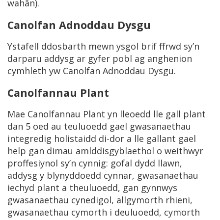
wahân).
Canolfan Adnoddau Dysgu
Ystafell ddosbarth mewn ysgol brif ffrwd sy’n
darparu addysg ar gyfer pobl ag anghenion
cymhleth yw Canolfan Adnoddau Dysgu.
Canolfannau Plant
Mae Canolfannau Plant yn lleoedd lle gall plant
dan 5 oed au teuluoedd gael gwasanaethau
integredig holistaidd di-dor a lle gallant gael
help gan dimau amlddisgyblaethol o weithwyr
proffesiynol sy’n cynnig: gofal dydd llawn,
addysg y blynyddoedd cynnar, gwasanaethau
iechyd plant a theuluoedd, gan gynnwys
gwasanaethau cynedigol, allgymorth rhieni,
gwasanaethau cymorth i deuluoedd, cymorth