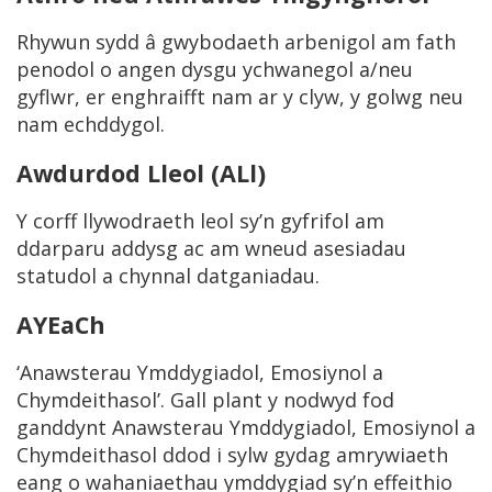
Rhywun sydd â gwybodaeth arbenigol am fath
penodol o angen dysgu ychwanegol a/neu
gyflwr, er enghraifft nam ar y clyw, y golwg neu
nam echddygol.
Awdurdod Lleol (ALl)
Y corff llywodraeth leol sy’n gyfrifol am
ddarparu addysg ac am wneud asesiadau
statudol a chynnal datganiadau.
AYEaCh
‘Anawsterau Ymddygiadol, Emosiynol a
Chymdeithasol’. Gall plant y nodwyd fod
ganddynt Anawsterau Ymddygiadol, Emosiynol a
Chymdeithasol ddod i sylw gydag amrywiaeth
eang o wahaniaethau ymddygiad sy’n effeithio