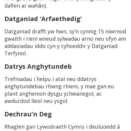
daflen ar wahân).
Datganiad ‘Arfaethedig’
Datganiad drafft yw hwn, sy’n cynnig 15 niwrnod
gwaith i rieni wneud sylwadau arno neu ofyn am
addasiadau iddo cyn y cyhoeddir y Datganiad
Terfynol.
Datrys Anghytundeb
Trefniadau i helpu i atal neu ddatrys
anghytundebau rhwng rhieni, y mae gan eu
plant anghenion dysgu ychwanegol, ac
awdurdod lleol neu ysgol.
Dechrau’n Deg
Rhaglen gan Lywodraeth Cymru i deuluoedd â