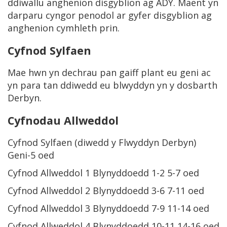
ddiwallu anghenion disgyblion ag ADY. Maent yn
darparu cyngor penodol ar gyfer disgyblion ag
anghenion cymhleth prin.
Cyfnod Sylfaen
Mae hwn yn dechrau pan gaiff plant eu geni ac
yn para tan ddiwedd eu blwyddyn yn y dosbarth
Derbyn.
Cyfnodau Allweddol
Cyfnod Sylfaen (diwedd y Flwyddyn Derbyn)
Geni-5 oed
Cyfnod Allweddol 1 Blynyddoedd 1-2 5-7 oed
Cyfnod Allweddol 2 Blynyddoedd 3-6 7-11 oed
Cyfnod Allweddol 3 Blynyddoedd 7-9 11-14 oed
Cyfnod Allweddol 4 Blynyddoedd 10-11 14-16 oed