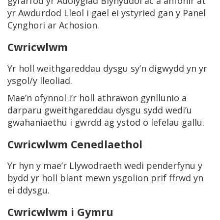
gyfarfod yr Adolygiad Blynyddol ac a anfonir at
yr Awdurdod Lleol i gael ei ystyried gan y Panel
Cynghori ar Achosion.
Cwricwlwm
Yr holl weithgareddau dysgu sy’n digwydd yn yr
ysgol/y lleoliad.
Mae’n ofynnol i’r holl athrawon gynllunio a
darparu gweithgareddau dysgu sydd wedi’u
gwahaniaethu i gwrdd ag ystod o lefelau gallu.
Cwricwlwm Cenedlaethol
Yr hyn y mae’r Llywodraeth wedi penderfynu y
bydd yr holl blant mewn ysgolion prif ffrwd yn
ei ddysgu.
Cwricwlwm i Gymru