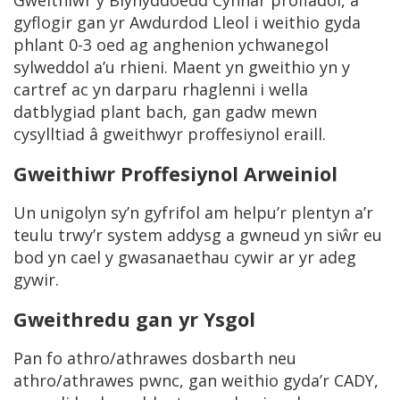
Gweithiwr y Blynyddoedd Cynnar profiadol, a
gyflogir gan yr Awdurdod Lleol i weithio gyda
phlant 0-3 oed ag anghenion ychwanegol
sylweddol a’u rhieni. Maent yn gweithio yn y
cartref ac yn darparu rhaglenni i wella
datblygiad plant bach, gan gadw mewn
cysylltiad â gweithwyr proffesiynol eraill.
Gweithiwr Proffesiynol Arweiniol
Un unigolyn sy’n gyfrifol am helpu’r plentyn a’r
teulu trwy’r system addysg a gwneud yn siŵr eu
bod yn cael y gwasanaethau cywir ar yr adeg
gywir.
Gweithredu gan yr Ysgol
Pan fo athro/athrawes dosbarth neu
athro/athrawes pwnc, gan weithio gyda’r CADY,