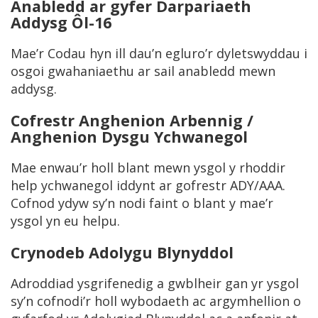
Anabledd ar gyfer Darpariaeth
Addysg Ôl-16
Mae’r Codau hyn ill dau’n egluro’r dyletswyddau i
osgoi gwahaniaethu ar sail anabledd mewn
addysg.
Cofrestr Anghenion Arbennig /
Anghenion Dysgu Ychwanegol
Mae enwau’r holl blant mewn ysgol y rhoddir
help ychwanegol iddynt ar gofrestr ADY/AAA.
Cofnod ydyw sy’n nodi faint o blant y mae’r
ysgol yn eu helpu.
Crynodeb Adolygu Blynyddol
Adroddiad ysgrifenedig a gwblheir gan yr ysgol
sy’n cofnodi’r holl wybodaeth ac argymhellion o