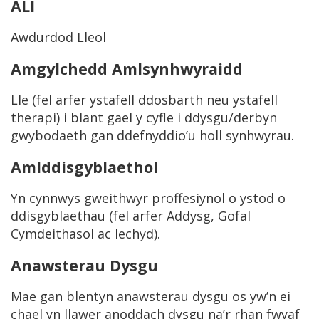
ALl
Awdurdod Lleol
Amgylchedd Amlsynhwyraidd
Lle (fel arfer ystafell ddosbarth neu ystafell
therapi) i blant gael y cyfle i ddysgu/derbyn
gwybodaeth gan ddefnyddio’u holl synhwyrau.
Amlddisgyblaethol
Yn cynnwys gweithwyr proffesiynol o ystod o
ddisgyblaethau (fel arfer Addysg, Gofal
Cymdeithasol ac Iechyd).
Anawsterau Dysgu
Mae gan blentyn anawsterau dysgu os yw’n ei
chael yn llawer anoddach dysgu na’r rhan fwyaf