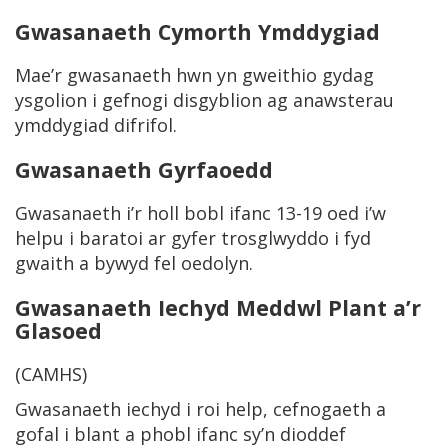
Gwasanaeth Cymorth Ymddygiad
Mae’r gwasanaeth hwn yn gweithio gydag
ysgolion i gefnogi disgyblion ag anawsterau
ymddygiad difrifol.
Gwasanaeth Gyrfaoedd
Gwasanaeth i’r holl bobl ifanc 13-19 oed i’w
helpu i baratoi ar gyfer trosglwyddo i fyd
gwaith a bywyd fel oedolyn.
Gwasanaeth Iechyd Meddwl Plant a’r
Glasoed
(CAMHS)
Gwasanaeth iechyd i roi help, cefnogaeth a
gofal i blant a phobl ifanc sy’n dioddef