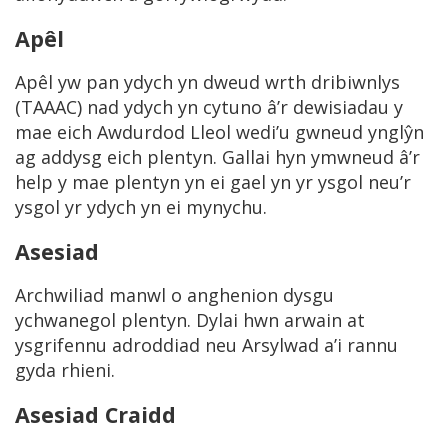
Apêl
Apêl yw pan ydych yn dweud wrth dribiwnlys
(TAAAC) nad ydych yn cytuno â’r dewisiadau y
mae eich Awdurdod Lleol wedi’u gwneud ynglŷn
ag addysg eich plentyn. Gallai hyn ymwneud â’r
help y mae plentyn yn ei gael yn yr ysgol neu’r
ysgol yr ydych yn ei mynychu.
Asesiad
Archwiliad manwl o anghenion dysgu
ychwanegol plentyn. Dylai hwn arwain at
ysgrifennu adroddiad neu Arsylwad a’i rannu
gyda rhieni.
Asesiad Craidd