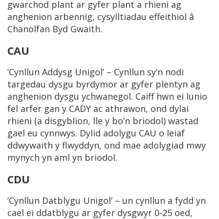
gwarchod plant ar gyfer plant a rhieni ag
anghenion arbennig, cysylltiadau effeithiol â
Chanolfan Byd Gwaith.
CAU
‘Cynllun Addysg Unigol’ – Cynllun sy’n nodi
targedau dysgu byrdymor ar gyfer plentyn ag
anghenion dysgu ychwanegol. Caiff hwn ei lunio
fel arfer gan y CADY ac athrawon, ond dylai
rhieni (a disgyblion, lle y bo’n briodol) wastad
gael eu cynnwys. Dylid adolygu CAU o leiaf
ddwywaith y flwyddyn, ond mae adolygiad mwy
mynych yn aml yn briodol.
CDU
‘Cynllun Datblygu Unigol’ – un cynllun a fydd yn
cael ei ddatblygu ar gyfer dysgwyr 0-25 oed,