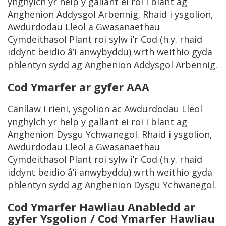
ynghylch yr help y gallant ei roi i blant ag
Anghenion Addysgol Arbennig. Rhaid i ysgolion,
Awdurdodau Lleol a Gwasanaethau
Cymdeithasol Plant roi sylw i’r Cod (h.y. rhaid
iddynt beidio â’i anwybyddu) wrth weithio gyda
phlentyn sydd ag Anghenion Addysgol Arbennig.
Cod Ymarfer ar gyfer AAA
Canllaw i rieni, ysgolion ac Awdurdodau Lleol
ynghylch yr help y gallant ei roi i blant ag
Anghenion Dysgu Ychwanegol. Rhaid i ysgolion,
Awdurdodau Lleol a Gwasanaethau
Cymdeithasol Plant roi sylw i’r Cod (h.y. rhaid
iddynt beidio â’i anwybyddu) wrth weithio gyda
phlentyn sydd ag Anghenion Dysgu Ychwanegol.
Cod Ymarfer Hawliau Anabledd ar
gyfer Ysgolion / Cod Ymarfer Hawliau