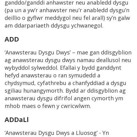
ganddo/ganddi anhawster neu anabledd dysgu
(pa un a yw’r anhawster neu’r anabledd dysgu’n
deillio o gyflwr meddygol neu fel arall) sy’n galw
am ddarpariaeth ddysgu ychwanegol.
ADD
‘Anawsterau Dysgu Dwys’ – mae gan ddisgyblion
ag anawsterau dysgu dwys namau deallusol neu
wybyddol sylweddol. Efallai y bydd ganddynt
hefyd anawsterau o ran symudedd a
chydsymud, cyfathrebu a chanfyddiad a dysgu
sgiliau hunangymorth. Bydd ar ddisgyblion ag
anawsterau dysgu difrifol angen cymorth ym
mhob maes o fewn y cwricwlwm.
ADDaLl
‘Anawsterau Dysgu Dwys a Lluosog’ - Yn