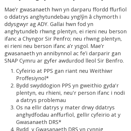
Mae’r gwasanaeth hwn yn darparu ffordd ffurfiol
o ddatrys anghytundebau ynglŷn â chymorth i
ddysgwyr ag ADY. Gallai hwn fod yn
anghytundeb rhwng plentyn, ei rieni neu berson
ifanc a Chyngor Sir Penfro; neu rhwng plentyn,
ei rieni neu berson ifanc a’r ysgol. Mae’r
gwasanaeth yn annibynnol ac fe’i darparir gan
SNAP Cymru ar gyfer awdurdod lleol Sir Benfro.
Cyfeirio at PPS gan riant neu Weithiwr
Proffesiynol*
Bydd swyddogion PPS yn gweithio gyda'r
plentyn, eu rhieni, neu'r person ifanc i nodi
a datrys problemau
Os na ellir datrys y mater drwy ddatrys
anghydfodau anffurfiol, gellir cyfeirio at y
Gwasanaeth DRS*
Bydd y Gwasanaeth DRS yn cynnig