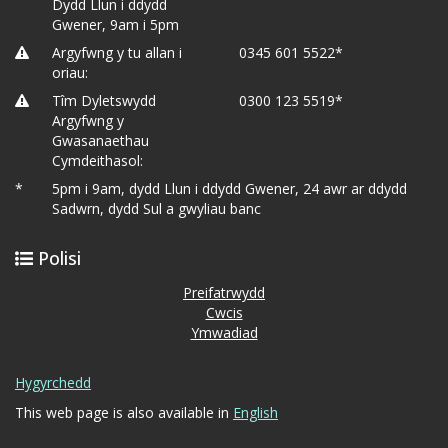
Dydd Llun i ddydd
Gwener, 9am i 5pm
Argyfwng y tu allan i
0345 601 5522*
oriau:
Tîm Dyletswydd
0300 123 5519*
Argyfwng y
Gwasanaethau
Cymdeithasol:
*
5pm i 9am, dydd Llun i ddydd Gwener, 24 awr ar ddydd
Sadwrn, dydd Sul a gwyliau banc
Polisi
Preifatrwydd
Cwcis
Ymwadiad
Hygyrchedd
This web page is also available in
English