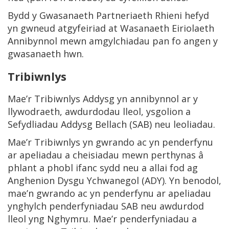
Bydd y Gwasanaeth Partneriaeth Rhieni hefyd
yn gwneud atgyfeiriad at Wasanaeth Eiriolaeth
Annibynnol mewn amgylchiadau pan fo angen y
gwasanaeth hwn.
Tribiwnlys
Mae’r Tribiwnlys Addysg yn annibynnol ar y
llywodraeth, awdurdodau lleol, ysgolion a
Sefydliadau Addysg Bellach (SAB) neu leoliadau.
Mae’r Tribiwnlys yn gwrando ac yn penderfynu
ar apeliadau a cheisiadau mewn perthynas â
phlant a phobl ifanc sydd neu a allai fod ag
Anghenion Dysgu Ychwanegol (ADY). Yn benodol,
mae’n gwrando ac yn penderfynu ar apeliadau
ynghylch penderfyniadau SAB neu awdurdod
lleol yng Nghymru. Mae’r penderfyniadau a