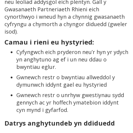
neu leoliad addysgol eich plentyn. Gall y
Gwasanaeth Partneriaeth Rhieni eich
cynorthwyo i wneud hyn a chynnig gwasanaeth
cyfryngu a chymorth a chyngor diduedd (gweler
isod).
Camau i rieni eu hystyried:
Cyfyngwch eich pryderon neu’r hyn yr ydych
yn anghytuno ag ef i un neu ddau o
bwyntiau eglur.
Gwnewch restr o bwyntiau allweddol y
dymunwch iddynt gael eu hystyried
Gwnewch restr o unrhyw gwestiynau sydd
gennych ac yr hoffech ymatebion iddynt
cyn mynd i gyfarfod.
Datrys anghytundeb yn ddiduedd