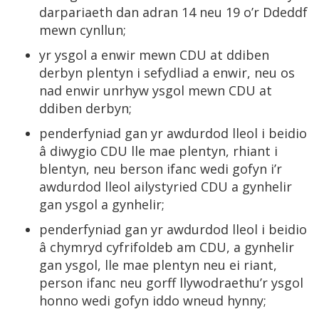
darpariaeth dan adran 14 neu 19 o’r Ddeddf
mewn cynllun;
yr ysgol a enwir mewn CDU at ddiben
derbyn plentyn i sefydliad a enwir, neu os
nad enwir unrhyw ysgol mewn CDU at
ddiben derbyn;
penderfyniad gan yr awdurdod lleol i beidio
â diwygio CDU lle mae plentyn, rhiant i
blentyn, neu berson ifanc wedi gofyn i’r
awdurdod lleol ailystyried CDU a gynhelir
gan ysgol a gynhelir;
penderfyniad gan yr awdurdod lleol i beidio
â chymryd cyfrifoldeb am CDU, a gynhelir
gan ysgol, lle mae plentyn neu ei riant,
person ifanc neu gorff llywodraethu’r ysgol
honno wedi gofyn iddo wneud hynny;