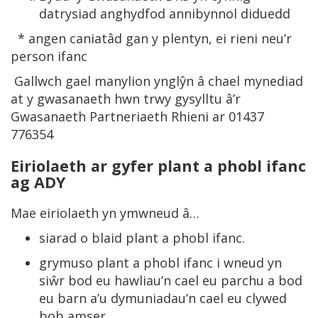
datrysiad anghydfod annibynnol diduedd
* angen caniatâd gan y plentyn, ei rieni neu’r
person ifanc
Gallwch gael manylion ynglŷn â chael mynediad
at y gwasanaeth hwn trwy gysylltu â’r
Gwasanaeth Partneriaeth Rhieni ar 01437
776354
Eiriolaeth ar gyfer plant a phobl ifanc
ag ADY
Mae eiriolaeth yn ymwneud â…
siarad o blaid plant a phobl ifanc.
grymuso plant a phobl ifanc i wneud yn
siŵr bod eu hawliau’n cael eu parchu a bod
eu barn a’u dymuniadau’n cael eu clywed
bob amser.