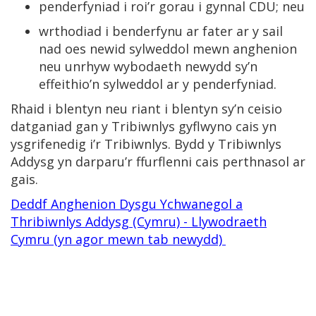
penderfyniad i roi’r gorau i gynnal CDU; neu
wrthodiad i benderfynu ar fater ar y sail
nad oes newid sylweddol mewn anghenion
neu unrhyw wybodaeth newydd sy’n
effeithio’n sylweddol ar y penderfyniad.
Rhaid i blentyn neu riant i blentyn sy’n ceisio
datganiad gan y Tribiwnlys gyflwyno cais yn
ysgrifenedig i’r Tribiwnlys. Bydd y Tribiwnlys
Addysg yn darparu’r ffurflenni cais perthnasol ar
gais.
Deddf Anghenion Dysgu Ychwanegol a
Thribiwnlys Addysg (Cymru) - Llywodraeth
Cymru (yn agor mewn tab newydd)