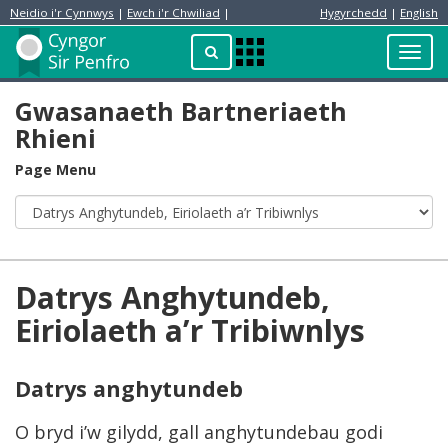
Neidio i'r Cynnwys
|
Ewch i'r Chwiliad
|
Hygyrchedd
|
English
Preswylydd
Chwilio
Toggl
Apps
navig
Menu
Gwasanaeth Bartneriaeth
Rhieni
Page Menu
Datrys Anghytundeb,
Eiriolaeth a’r Tribiwnlys
Datrys anghytundeb
O bryd i’w gilydd, gall anghytundebau godi