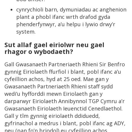
cynrychioli barn, dymuniadau ac anghenion
plant a phobl ifanc wrth drafod gyda
phenderfynwyr, a’u helpu i lywio drwy’r
system.
Sut allaf gael eiriolwr neu gael
rhagor o wybodaeth?
Gall Gwasanaeth Partneriaeth Rhieni Sir Benfro
gynnig Eiriolaeth ffurfiol i blant, pobl ifanc a’u
cyfeillion achos, hyd at 25 oed. Mae gan y
Gwasanaeth Partneriaeth Rhieni staff sydd
wedi’u hyfforddi mewn Eiriolaeth gan y
darparwyr Eiriolaeth Annibynnol TGP Cymru a’r
Gwasanaeth Eiriolaeth Ieuenctid Cenedlaethol.
Gall y tîm gynnig eiriolaeth ddiduedd,
gyfrinachol a medrus i blant, pobl ifanc ag ADY,
neu (pan fo’n briodol) eu cyfeillion achos.