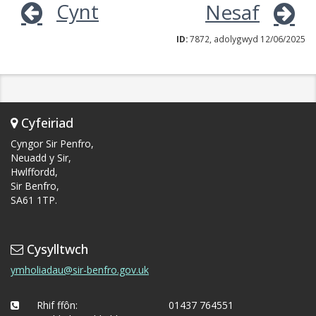
Cynt
Nesaf
ID:
7872, adolygwyd 12/06/2025
Cyfeiriad
Cyngor Sir Penfro,
Neuadd y Sir,
Hwlffordd,
Sir Benfro,
SA61 1TP.
Cysylltwch
ymholiadau@sir-benfro.gov.uk
Rhif ffôn:
01437 764551