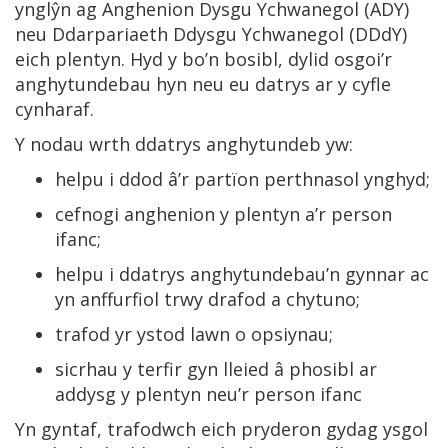
ynglŷn ag Anghenion Dysgu Ychwanegol (ADY)
neu Ddarpariaeth Ddysgu Ychwanegol (DDdY)
eich plentyn. Hyd y bo’n bosibl, dylid osgoi’r
anghytundebau hyn neu eu datrys ar y cyfle
cynharaf.
Y nodau wrth ddatrys anghytundeb yw:
helpu i ddod â’r partïon perthnasol ynghyd;
cefnogi anghenion y plentyn a’r person
ifanc;
helpu i ddatrys anghytundebau’n gynnar ac
yn anffurfiol trwy drafod a chytuno;
trafod yr ystod lawn o opsiynau;
sicrhau y terfir gyn lleied â phosibl ar
addysg y plentyn neu’r person ifanc
Yn gyntaf, trafodwch eich pryderon gydag ysgol