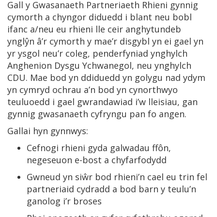
Gall y Gwasanaeth Partneriaeth Rhieni gynnig
cymorth a chyngor diduedd i blant neu bobl
ifanc a/neu eu rhieni lle ceir anghytundeb
ynglŷn â’r cymorth y mae’r disgybl yn ei gael yn
yr ysgol neu’r coleg, penderfyniad ynghylch
Anghenion Dysgu Ychwanegol, neu ynghylch
CDU. Mae bod yn ddiduedd yn golygu nad ydym
yn cymryd ochrau a’n bod yn cynorthwyo
teuluoedd i gael gwrandawiad i’w lleisiau, gan
gynnig gwasanaeth cyfryngu pan fo angen.
Gallai hyn gynnwys:
Cefnogi rhieni gyda galwadau ffôn,
negeseuon e-bost a chyfarfodydd
Gwneud yn siŵr bod rhieni’n cael eu trin fel
partneriaid cydradd a bod barn y teulu’n
ganolog i’r broses