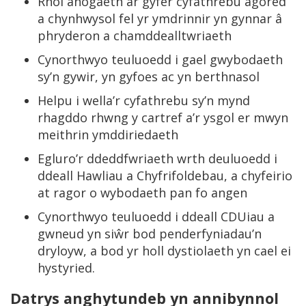
Rhoi anogaeth ar gyfer cyfathrebu agored
a chynhwysol fel yr ymdrinnir yn gynnar â
phryderon a chamddealltwriaeth
Cynorthwyo teuluoedd i gael gwybodaeth
sy’n gywir, yn gyfoes ac yn berthnasol
Helpu i wella’r cyfathrebu sy’n mynd
rhagddo rhwng y cartref a’r ysgol er mwyn
meithrin ymddiriedaeth
Egluro’r ddeddfwriaeth wrth deuluoedd i
ddeall Hawliau a Chyfrifoldebau, a chyfeirio
at ragor o wybodaeth pan fo angen
Cynorthwyo teuluoedd i ddeall CDUiau a
gwneud yn siŵr bod penderfyniadau’n
dryloyw, a bod yr holl dystiolaeth yn cael ei
hystyried.
Datrys anghytundeb yn annibynnol