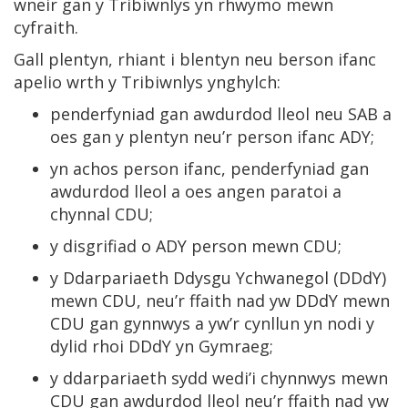
wneir gan y Tribiwnlys yn rhwymo mewn
cyfraith.
Gall plentyn, rhiant i blentyn neu berson ifanc
apelio wrth y Tribiwnlys ynghylch:
penderfyniad gan awdurdod lleol neu SAB a
oes gan y plentyn neu’r person ifanc ADY;
yn achos person ifanc, penderfyniad gan
awdurdod lleol a oes angen paratoi a
chynnal CDU;
y disgrifiad o ADY person mewn CDU;
y Ddarpariaeth Ddysgu Ychwanegol (DDdY)
mewn CDU, neu’r ffaith nad yw DDdY mewn
CDU gan gynnwys a yw’r cynllun yn nodi y
dylid rhoi DDdY yn Gymraeg;
y ddarpariaeth sydd wedi’i chynnwys mewn
CDU gan awdurdod lleol neu’r ffaith nad yw