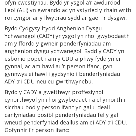
ofyn cwestiynau. Bydd yr ysgol a’r awdurdod
lleol (ALl) yn gwrando ac yn ystyried y rhain wrth
roi cyngor ar y llwybrau sydd ar gael i’r dysgwr.
Bydd Cydgysylltydd Anghenion Dysgu
Ychwanegol (CADY) yr ysgol yn rhoi gwybodaeth
am y ffordd y gwneir penderfyniadau am
anghenion dysgu ychwanegol. Bydd y CADY yn
esbonio popeth am y CDU a phwy fydd yn ei
gynnal, ac am hawliau’r person ifanc, gan
gynnwys ei hawl i gydsynio i benderfyniadau
ADY a’i CDU neu eu gwrthwynebu.
Bydd y CADY a gweithwyr proffesiynol
cynorthwyol yn rhoi gwybodaeth a chymorth i
sicrhau bod y person ifanc yn gallu deall
canlyniadau posibl penderfyniadau fel y gall
wneud penderfyniad deallus am ei ADY a’i CDU.
Gofynnir i’r person ifanc: