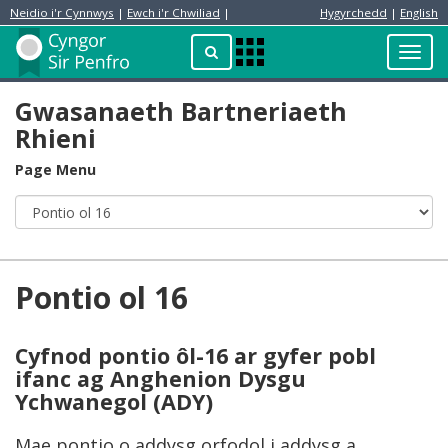
Neidio i'r Cynnwys
|
Ewch i'r Chwiliad
|
Hygyrchedd
|
English
Preswylydd
Chwilio
Toggl
Apps
navig
Menu
Gwasanaeth Bartneriaeth
Rhieni
Page Menu
Pontio ol 16
Cyfnod pontio ôl-16 ar gyfer pobl
ifanc ag Anghenion Dysgu
Ychwanegol (ADY)
Mae pontio o addysg orfodol i addysg a