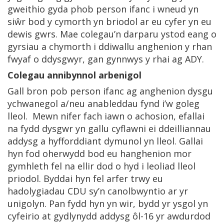
gweithio gyda phob person ifanc i wneud yn
siŵr bod y cymorth yn briodol ar eu cyfer yn eu
dewis gwrs. Mae colegau’n darparu ystod eang o
gyrsiau a chymorth i ddiwallu anghenion y rhan
fwyaf o ddysgwyr, gan gynnwys y rhai ag ADY.
Colegau annibynnol arbenigol
Gall bron pob person ifanc ag anghenion dysgu
ychwanegol a/neu anableddau fynd i’w goleg
lleol. Mewn nifer fach iawn o achosion, efallai
na fydd dysgwr yn gallu cyflawni ei ddeilliannau
addysg a hyfforddiant dymunol yn lleol. Gallai
hyn fod oherwydd bod eu hanghenion mor
gymhleth fel na ellir dod o hyd i leoliad lleol
priodol. Byddai hyn fel arfer trwy eu
hadolygiadau CDU sy’n canolbwyntio ar yr
unigolyn. Pan fydd hyn yn wir, bydd yr ysgol yn
cyfeirio at gydlynydd addysg ôl-16 yr awdurdod