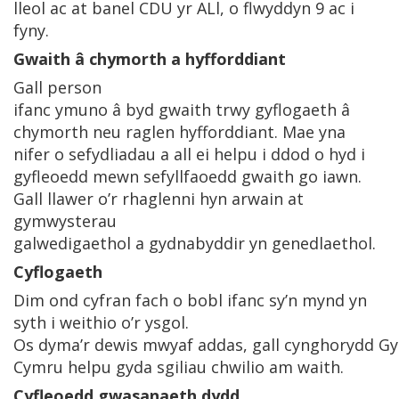
lleol ac at banel CDU yr ALl, o flwyddyn 9 ac i
fyny.
Gwaith â chymorth a hyfforddiant
Gall person
ifanc ymuno â byd gwaith trwy gyflogaeth â
chymorth neu raglen hyfforddiant. Mae yna
nifer o sefydliadau a all ei helpu i ddod o hyd i
gyfleoedd mewn sefyllfaoedd gwaith go iawn.
Gall llawer o’r rhaglenni hyn arwain at
gymwysterau
galwedigaethol a gydnabyddir yn genedlaethol.
Cyflogaeth
Dim ond cyfran fach o bobl ifanc sy’n mynd yn
syth i weithio o’r ysgol.
Os dyma’r dewis mwyaf addas, gall cynghorydd Gy
Cymru helpu gyda sgiliau chwilio am waith.
Cyfleoedd gwasanaeth dydd