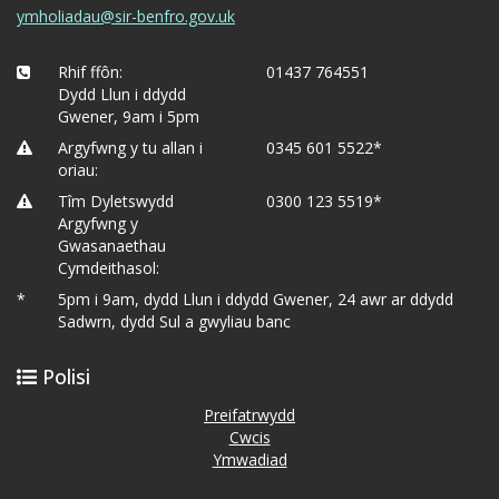
ymholiadau@sir-benfro.gov.uk
Rhif ffôn:
01437 764551
Dydd Llun i ddydd
Gwener, 9am i 5pm
Argyfwng y tu allan i
0345 601 5522*
oriau:
Tîm Dyletswydd
0300 123 5519*
Argyfwng y
Gwasanaethau
Cymdeithasol:
*
5pm i 9am, dydd Llun i ddydd Gwener, 24 awr ar ddydd
Sadwrn, dydd Sul a gwyliau banc
Polisi
Preifatrwydd
Cwcis
Ymwadiad