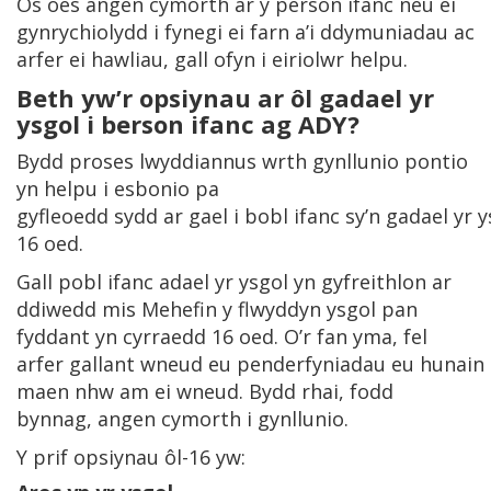
Os oes angen cymorth ar y person ifanc neu ei
gynrychiolydd i fynegi ei farn a’i ddymuniadau ac
arfer ei hawliau, gall ofyn i eiriolwr helpu.
Beth yw’r opsiynau ar ôl gadael yr
ysgol i berson ifanc ag ADY?
Bydd proses lwyddiannus wrth gynllunio pontio
yn helpu i esbonio pa
gyfleoedd sydd ar gael i bobl ifanc sy’n gadael yr y
16 oed.
Gall pobl ifanc adael yr ysgol yn gyfreithlon ar
ddiwedd mis Mehefin y flwyddyn ysgol pan
fyddant yn cyrraedd 16 oed. O’r fan yma, fel
arfer gallant wneud eu penderfyniadau eu hunain 
maen nhw am ei wneud. Bydd rhai, fodd
bynnag, angen cymorth i gynllunio.
Y prif opsiynau ôl-16 yw: