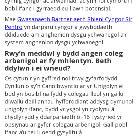
cynnig cyngor ac arweiniad, ac yn rhoi cymorth i
bobl ifanc i gyrraedd eu llawn botensial.
Mae
Gwasanaeth Bartneriaeth Rhieni Cyngor Sir
Penfro
yn darparu cyngor a gwybodaeth
ddiduedd am anghenion dysgu ychwanegol a’r
system anghenion dysgu ychwanegol.
Rwy’n meddwl y bydd angen coleg
arbenigol ar fy mhlentyn. Beth
ddylwn i ei wneud?
Os cytunir yn gyffredinol trwy gyfarfodydd
Cynllunio sy’n Canolbwyntio ar yr Unigolyn ei
bod yn bosibl na fydd y colegau lleol yn gallu
diwallu deilliannau hyfforddiant addysg dymunol
unigolyn ifanc, bydd yr ysgol yn cydlynu â
chydlynydd y ddarpariaeth ôl-16 i ystyried yr
opsiynau ar gyfer colegau arbenigol. Gall pobl
ifanc a’u teuluoedd gysylltu â