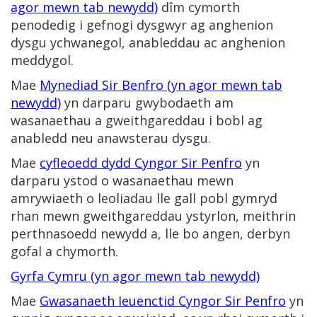
agor mewn tab newydd)
dîm cymorth
penodedig i gefnogi dysgwyr ag anghenion
dysgu ychwanegol, anableddau ac anghenion
meddygol.
Mae
Mynediad Sir Benfro (yn agor mewn tab
newydd)
yn darparu gwybodaeth am
wasanaethau a gweithgareddau i bobl ag
anabledd neu anawsterau dysgu.
Mae
cyfleoedd dydd Cyngor Sir Penfro
yn
darparu ystod o wasanaethau mewn
amrywiaeth o leoliadau lle gall pobl gymryd
rhan mewn gweithgareddau ystyrlon, meithrin
perthnasoedd newydd a, lle bo angen, derbyn
gofal a chymorth.
Gyrfa Cymru (yn agor mewn tab newydd)
Mae
Gwasanaeth Ieuenctid Cyngor Sir Penfro
yn