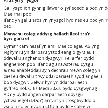
Aros yn yr ysgol
Gall ysgolion gynnig llawer o gyfleoedd a bod yn 
Mae rhai pobl
ifanc yn gallu aros yn yr ysgol hyd nes eu bod yn 1
oed.
Mynychu coleg addysg bellach lleol tra’n
byw gartref
Dyma’r cam nesaf yn aml. Mae colegau AB yng
Nghymru yn darparu ystod eang o gyrsiau i
ddiwallu anghenion dysgwyr. Fel arfer bydd
anghenion pobl ifanc ag anawsterau dysgu
a/neu anableddau sy’n dechrau mewn coleg yn
cael eu diwallu trwy ddarpariaeth sydd ar gael i
bob dysgwr. Gelwir hyn yn ddarpariaeth
gyffredinol. O fis Medi 2023, bydd dysgwyr ag
ADY y bydd angen darpariaeth ddysgu
ychwanegol (DDdY) arnynt yn trosglwyddo o
ysgol i goleg gyda’u CDU a bydd y coleg yn