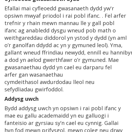
Efallai mai cyfleoedd gwasanaeth dydd yw'r
opsiwn mwyaf priodol i rai pobl ifanc. . Fel arfer
trefnir y rhain mewn mannau lle y gall pobl
ifanc ag anabledd dysgu wneud pob math o
weithgareddau diddorol yn ystod y dydd (yn aml
o’r ganolfan ddydd ac yn y gymuned leol). Yma,
gallant wneud ffrindiau newydd, ennill eu hanniby
a dod yn aelod gwerthfawr o’r gymuned. Mae
gwasanaethau dydd yn cael eu darparu fel
arfer gan wasanaethau
cymdeithasol awdurdodau lleol neu
sefydliadau gwirfoddol.
Addysg uwch
Bydd addysg uwch yn opsiwn i rai pobl ifanc y
mae eu gallu academaidd yn eu galluogi i
fanteisio ar gyrsiau sy’n cael eu cynnig. Gallai
hyn fod mewn prifysgol, mewn coleg neu drwy