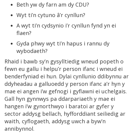
Beth yw dy farn am dy CDU?
Wyt ti’n cytuno â’r cynllun?
A wyt ti’n cydsynio i’r cynllun fynd yn ei
flaen?
Gyda phwy wyt ti’n hapus i rannu dy
wybodaeth?
Rhaid i bawb sy’n gysylltiedig wneud popeth o
fewn eu gallu i helpu’r person ifanc i wneud ei
benderfyniad ei hun. Dylai cynllunio ddibynnu ar
ddyheadau a galluoedd y person ifanc a’r hyn y
mae ei angen i’w gefnogi i gyflawni ei uchelgais.
Gall hyn gynnwys pa ddarpariaeth y mae ei
hangen i’w gynorthwyo i baratoi ar gyfer y
sector addysg bellach, hyfforddiant seiliedig ar
waith, cyflogaeth, addysg uwch a byw’n
annibynnol.