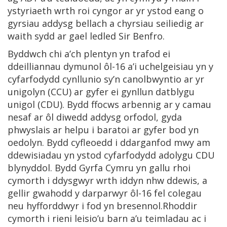
ystyriaeth wrth roi cyngor ar yr ystod eang o
gyrsiau addysg bellach a chyrsiau seiliedig ar
waith sydd ar gael ledled Sir Benfro.
Byddwch chi a’ch plentyn yn trafod ei
ddeilliannau dymunol ôl-16 a’i uchelgeisiau yn y
cyfarfodydd cynllunio sy’n canolbwyntio ar yr
unigolyn (CCU) ar gyfer ei gynllun datblygu
unigol (CDU). Bydd ffocws arbennig ar y camau
nesaf ar ôl diwedd addysg orfodol, gyda
phwyslais ar helpu i baratoi ar gyfer bod yn
oedolyn. Bydd cyfleoedd i ddarganfod mwy am
ddewisiadau yn ystod cyfarfodydd adolygu CDU
blynyddol. Bydd Gyrfa Cymru yn gallu rhoi
cymorth i ddysgwyr wrth iddyn nhw ddewis, a
gellir gwahodd y darparwyr ôl-16 fel colegau
neu hyfforddwyr i fod yn bresennol.Rhoddir
cymorth i rieni leisio’u barn a’u teimladau ac i