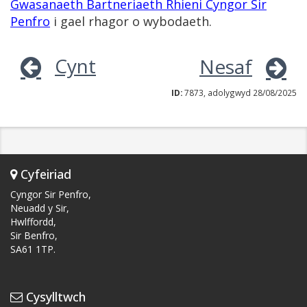
Gwasanaeth Bartneriaeth Rhieni Cyngor Sir
Penfro
i gael rhagor o wybodaeth.
Cynt
Nesaf
ID:
7873, adolygwyd 28/08/2025
Cyfeiriad
Cyngor Sir Penfro,
Neuadd y Sir,
Hwlffordd,
Sir Benfro,
SA61 1TP.
Cysylltwch