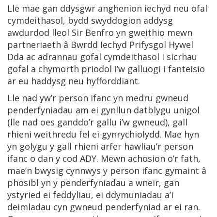
Lle mae gan ddysgwr anghenion iechyd neu ofal
cymdeithasol, bydd swyddogion addysg
awdurdod lleol Sir Benfro yn gweithio mewn
partneriaeth â Bwrdd Iechyd Prifysgol Hywel
Dda ac adrannau gofal cymdeithasol i sicrhau
gofal a chymorth priodol i’w galluogi i fanteisio
ar eu haddysg neu hyfforddiant.
Lle nad yw’r person ifanc yn medru gwneud
penderfyniadau am ei gynllun datblygu unigol
(lle nad oes ganddo’r gallu i’w gwneud), gall
rhieni weithredu fel ei gynrychiolydd. Mae hyn
yn golygu y gall rhieni arfer hawliau’r person
ifanc o dan y cod ADY. Mewn achosion o’r fath,
mae’n bwysig cynnwys y person ifanc gymaint â
phosibl yn y penderfyniadau a wneir, gan
ystyried ei feddyliau, ei ddymuniadau a’i
deimladau cyn gwneud penderfyniad ar ei ran.