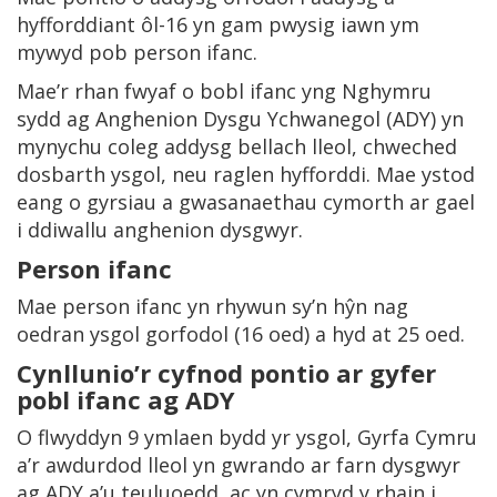
hyfforddiant ôl-16 yn gam pwysig iawn ym
mywyd pob person ifanc.
Mae’r rhan fwyaf o bobl ifanc yng Nghymru
sydd ag Anghenion Dysgu Ychwanegol (ADY) yn
mynychu coleg addysg bellach lleol, chweched
dosbarth ysgol, neu raglen hyfforddi. Mae ystod
eang o gyrsiau a gwasanaethau cymorth ar gael
i ddiwallu anghenion dysgwyr.
Person ifanc
Mae person ifanc yn rhywun sy’n hŷn nag
oedran ysgol gorfodol (16 oed) a hyd at 25 oed.
Cynllunio’r cyfnod pontio ar gyfer
pobl ifanc ag ADY
O flwyddyn 9 ymlaen bydd yr ysgol, Gyrfa Cymru
a’r awdurdod lleol yn gwrando ar farn dysgwyr
ag ADY a’u teuluoedd, ac yn cymryd y rhain i