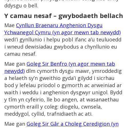
ddysgu o bell.
Y camau nesaf – gwybodaeth bellach
Mae
Cynllun Braenaru Anghenion Dysgu
Ychwanegol Cymru (yn agor mewn tab newydd)
wedi’i gynllunio i helpu pobl ifanc a’u teuluoedd
i wneud dewisiadau gwybodus a chynllunio eu
camau nesaf.
Mae gan
Goleg Sir Benfro (yn agor mewn tab
newydd)
dîm cymorth dysgu mawr, ymroddedig
a helaeth sy’n gweithio gyda’i gilydd i sicrhau
bod y lefelau priodol o gymorth ac arweiniad ar
waith i weddu i anghenion dysgwyr unigol. Bydd
y tîm yn cyfeirio, lle bo angen, at wasanaethau
cymorth eraill y coleg: diogelu, cwnsela,
meddygol, cyllid, trafnidiaeth ac ati.
Mae gan
Goleg Sir Gâr a Choleg Ceredigion (yn