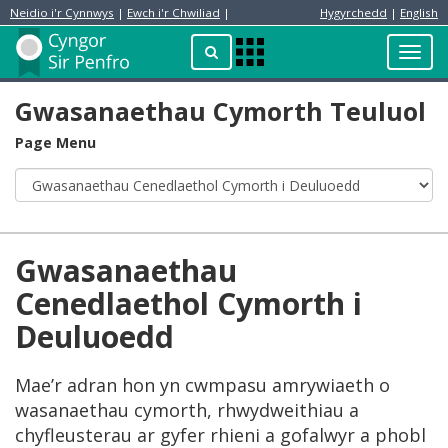
Neidio i'r Cynnwys
|
Ewch i'r Chwiliad
|
Hygyrchedd
|
English
Preswylydd
Chwilio
Toggl
Apps
navig
Menu
Gwasanaethau Cymorth Teuluol
Page Menu
Gwasanaethau
Cenedlaethol Cymorth i
Deuluoedd
Mae’r adran hon yn cwmpasu amrywiaeth o
wasanaethau cymorth, rhwydweithiau a
chyfleusterau ar gyfer rhieni a gofalwyr a phobl