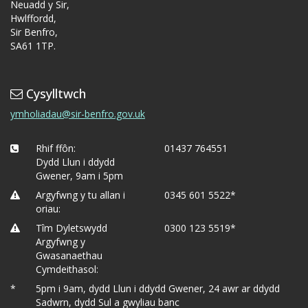
Neuadd y Sir,
Hwlffordd,
Sir Benfro,
SA61 1TP.
Cysylltwch
ymholiadau@sir-benfro.gov.uk
Rhif ffôn:
01437 764551
Dydd Llun i ddydd
Gwener, 9am i 5pm
Argyfwng y tu allan i
0345 601 5522*
oriau:
Tîm Dyletswydd
0300 123 5519*
Argyfwng y
Gwasanaethau
Cymdeithasol:
*
5pm i 9am, dydd Llun i ddydd Gwener, 24 awr ar ddydd
Sadwrn, dydd Sul a gwyliau banc