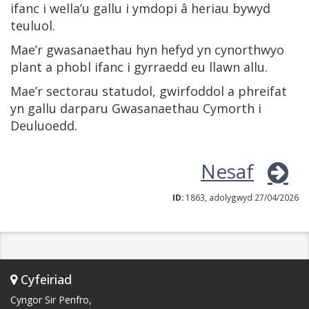
ifanc i wella’u gallu i ymdopi â heriau bywyd
teuluol.
Mae’r gwasanaethau hyn hefyd yn cynorthwyo
plant a phobl ifanc i gyrraedd eu llawn allu.
Mae’r sectorau statudol, gwirfoddol a phreifat
yn gallu darparu Gwasanaethau Cymorth i
Deuluoedd.
Nesaf
ID:
1863, adolygwyd 27/04/2026
Cyfeiriad
Cyngor Sir Penfro,