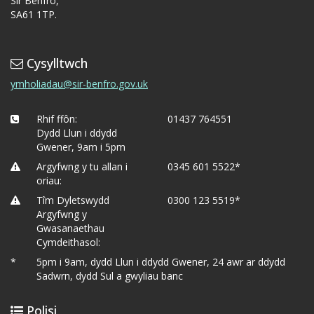
Sir Benfro,
SA61 1TP.
Cysylltwch
ymholiadau@sir-benfro.gov.uk
Rhif ffôn:
01437 764551
Dydd Llun i ddydd
Gwener, 9am i 5pm
Argyfwng y tu allan i
0345 601 5522*
oriau:
Tîm Dyletswydd
0300 123 5519*
Argyfwng y
Gwasanaethau
Cymdeithasol:
*
5pm i 9am, dydd Llun i ddydd Gwener, 24 awr ar ddydd
Sadwrn, dydd Sul a gwyliau banc
Polisi