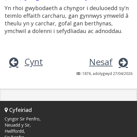
Yn rhoi gwybodaeth a chyngor i deuluoedd sy’n
teimlo effaith carcharu, gan gynnwys ymweld â
theulu yn y carchar, gofal gan berthynas,
ymchwil a dolenni i sefydliadau ac adnoddau.
Cynt
Nesaf
ID:
1876, adolygwyd 27/04/2026
Cyfeiriad
Cyngor Sir Penfro,
Neuadd y Sir,
Hwlffordd,