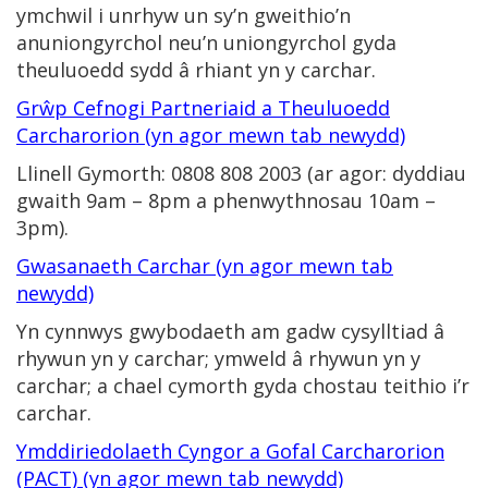
ymchwil i unrhyw un sy’n gweithio’n
anuniongyrchol neu’n uniongyrchol gyda
theuluoedd sydd â rhiant yn y carchar.
Grŵp Cefnogi Partneriaid a Theuluoedd
Carcharorion (yn agor mewn tab newydd)
Llinell Gymorth: 0808 808 2003 (ar agor: dyddiau
gwaith 9am – 8pm a phenwythnosau 10am –
3pm).
Gwasanaeth Carchar (yn agor mewn tab
newydd)
Yn cynnwys gwybodaeth am gadw cysylltiad â
rhywun yn y carchar; ymweld â rhywun yn y
carchar; a chael cymorth gyda chostau teithio i’r
carchar.
Ymddiriedolaeth Cyngor a Gofal Carcharorion
(PACT) (yn agor mewn tab newydd)