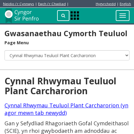
Neidio i'r Cynnwys
|
Ewch i'r Chwiliad
|
Hygyrchedd
|
English
Preswylydd
Chwilio
Toggl
Apps
navig
Menu
Gwasanaethau Cymorth Teuluol
Page Menu
Cynnal Rhwymau Teuluol
Plant Carcharorion
Cynnal Rhwymau Teuluol Plant Carcharorion (yn
agor mewn tab newydd)
Gan y Sefydliad Rhagoriaeth Gofal Cymdeithasol
(SCIE), yn rhoi gwybodaeth am adnoddau ac