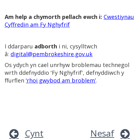
Am help a chymorth pellach ewch i:
Cwestiynau
Cyffredin am Fy Nghyfrif
I ddarparu
adborth
i ni, cysylltwch
â:
digital@pembrokeshire.gov.uk
Os ydych yn cael unrhyw broblemau technegol
wrth ddefnyddio 'Fy Nghyfrif', defnyddiwch y
ffurflen
‘rhoi gwybod am broblem’
.
Cynt
Nesaf