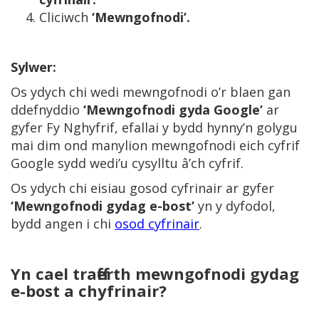
Cliciwch
‘Mewngofnodi’.
Sylwer:
Os ydych chi wedi mewngofnodi o’r blaen gan
ddefnyddio
‘Mewngofnodi gyda Google’
ar
gyfer Fy Nghyfrif, efallai y bydd hynny’n golygu
mai dim ond manylion mewngofnodi eich cyfrif
Google sydd wedi’u cysylltu â’ch cyfrif.
Os ydych chi eisiau gosod cyfrinair ar gyfer
‘Mewngofnodi gydag e-bost’
yn y dyfodol,
bydd angen i chi
osod cyfrinair
.
Yn cael trafferth mewngofnodi gydag
e-bost a chyfrinair?