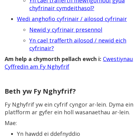
Yn cael trafferth mewngofnodi gyda
chyfrinair cymdeithasol?
Wedi anghofio cyfrinair / ailosod cyfrinair
Newid y cyfrinair presennol
Yn cael trafferth ailosod / newid eich
cyfrinair?
Am help a chymorth pellach ewch i:
Cwestiynau
Cyffredin am Fy Nghyfrif
Beth yw Fy Nghyfrif?
Fy Nghyfrif yw ein cyfrif cyngor ar-lein. Dyma ein
platfform ar gyfer ein holl wasanaethau ar-lein.
Mae:
Yn hawdd ei ddefnyddio