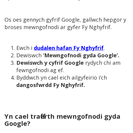
Os oes gennych gyfrif Google, gallwch hepgor y
broses mewngofnodi ar gyfer Fy Nghyfrif.
Ewch i
dudalen hafan Fy Nghyfrif
.
Dewiswch
‘Mewngofnodi gyda Google’.
Dewiswch y cyfrif Google
rydych chi am
fewngofnodi ag ef.
Byddwch yn cael eich ailgyfeirio i’ch
dangosfwrdd Fy Nghyfrif.
Yn cael trafferth mewngofnodi gyda
Google?