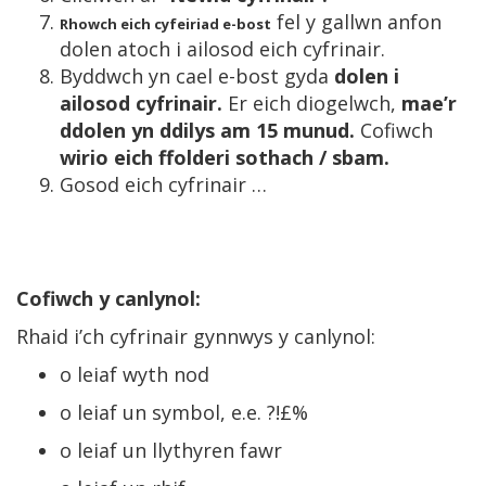
fel y gallwn anfon
Rhowch eich cyfeiriad e-bost
dolen atoch i ailosod eich cyfrinair.
Byddwch yn cael e-bost gyda
dolen i
ailosod cyfrinair.
Er eich diogelwch,
mae’r
ddolen yn ddilys am 15 munud.
Cofiwch
wirio eich ffolderi sothach / sbam.
Gosod eich cyfrinair …
Cofiwch y canlynol:
Rhaid i’ch cyfrinair gynnwys y canlynol:
o leiaf wyth nod
o leiaf un symbol, e.e. ?!£%
o leiaf un llythyren fawr