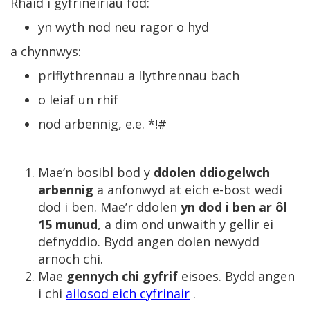
Rhaid i gyfrineiriau fod:
yn wyth nod neu ragor o hyd
a chynnwys:
priflythrennau a llythrennau bach
o leiaf un rhif
nod arbennig, e.e. *!#
Mae’n bosibl bod y
ddolen ddiogelwch
arbennig
a anfonwyd at eich e-bost wedi
dod i ben. Mae’r ddolen
yn dod i ben ar ôl
15 munud
, a dim ond unwaith y gellir ei
defnyddio. Bydd angen dolen newydd
arnoch chi.
Mae
gennych chi gyfrif
eisoes. Bydd angen
i chi
ailosod eich cyfrinair
.