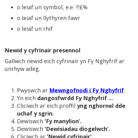
o leiaf un symbol, e.e. ?!£%
o leiaf un llythyren fawr
o leiaf un rhif
Newid y cyfrinair presennol
Gallwch newid eich cyfrinair yn Fy Nghyfrif ar
unrhyw adeg.
Pwyswch ar
Mewngofnodi i Fy Nghyfrif
.
Yn eich
dangosfwrdd Fy Nghyfrif ...
Cliciwch ar eich proffil
yng nghornel dde
uchaf y sgrin.
Dewiswch
‘Fy manylion’.
Dewiswch
‘Dewisiadau diogelwch’.
Cliciwch ar
‘Newid cyfrinair’.