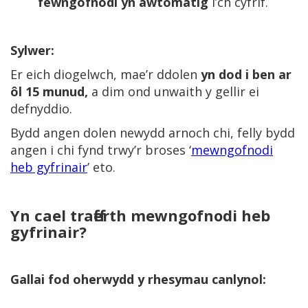
fewngofnodi yn awtomatig
i’ch cyfrif.
Sylwer:
Er eich diogelwch, mae’r ddolen
yn dod i ben ar
ôl 15 munud,
a dim ond unwaith y gellir ei
defnyddio.
Bydd angen dolen newydd arnoch chi, felly bydd
angen i chi fynd trwy’r broses ‘
mewngofnodi
heb gyfrinair
’ eto.
Yn cael trafferth mewngofnodi heb
gyfrinair?
Gallai fod oherwydd y rhesymau canlynol: