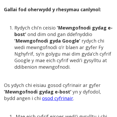
Gallai fod oherwydd y rhesymau canlynol:
Rydych chi’n ceisio
‘Mewngofnodi gydag e-
bost’
ond dim ond gan ddefnyddio
‘Mewngofnodi gyda Google’
rydych chi
wedi mewngofnodi o’r blaen ar gyfer Fy
Nghyfrif, sy’n golygu mai dim gyda’ch cyfrif
Google y mae eich cyfrif wedi’i gysylltu at
ddibenion mewngofnodi.
Os ydych chi eisiau gosod cyfrinair ar gyfer
‘Mewngofnodi gydag e-bost’
yn y dyfodol,
bydd angen i chi
osod cyfrinair
.
Mae eich cyfrif eisoes wedi’i gysylltu i chi