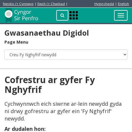
Neidio i'r Cynnwys
|
Ewch i'r Chwiliad
|
Hygyrchedd
|
English
Preswylydd
Chwilio
Toggl
Apps
navig
Menu
Gwasanaethau Digidol
Page Menu
Cofrestru ar gyfer Fy
Nghyfrif
Cychwynnwch eich siwrne ar-lein newydd gyda
ni drwy gofrestru ar gyfer ein 'Fy Nghyfrif'
newydd.
Ar dudalen hon: