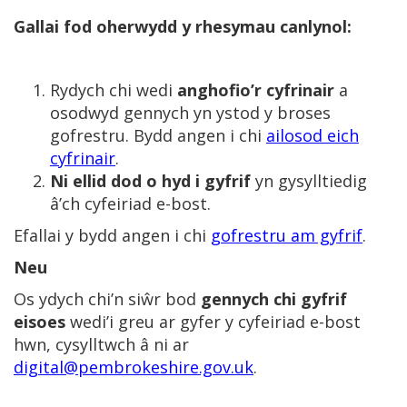
Gallai fod oherwydd y rhesymau canlynol:
Rydych chi wedi
anghofio’r cyfrinair
a
osodwyd gennych yn ystod y broses
gofrestru. Bydd angen i chi
ailosod eich
cyfrinair
.
Ni ellid dod o hyd i gyfrif
yn gysylltiedig
â’ch cyfeiriad e-bost.
Efallai y bydd angen i chi
gofrestru am gyfrif
.
Neu
Os ydych chi’n siŵr bod
gennych chi gyfrif
eisoes
wedi’i greu ar gyfer y cyfeiriad e-bost
hwn, cysylltwch â ni ar
digital@pembrokeshire.gov.uk
.