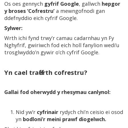
Os oes gennych
gyfrif Google
, gallwch
hepgor
y broses ‘Cofrestru’
a mewngofnodi gan
ddefnyddio eich cyfrif Google.
Sylwer:
Wrth ichi fynd trwy’r camau cadarnhau yn Fy
Nghyfrif, gwiriwch fod eich holl fanylion wedi’u
trosglwyddo’n gywir o’ch cyfrif Google.
Yn cael trafferth cofrestru?
Gallai fod oherwydd y rhesymau canlynol:
Nid yw’r
cyfrinair
rydych chi’n ceisio ei osod
yn
bodloni’r meini prawf diogelwch.