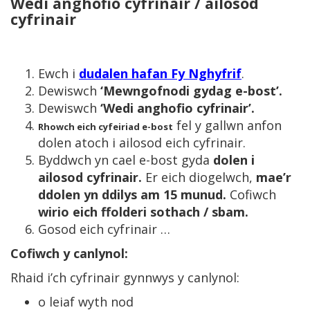
Wedi anghofio cyfrinair / ailosod
cyfrinair
Ewch i
dudalen hafan Fy Nghyfrif
.
Dewiswch
‘Mewngofnodi gydag e-bost’.
Dewiswch
‘Wedi anghofio cyfrinair’.
fel y gallwn anfon
Rhowch eich cyfeiriad e-bost
dolen atoch i ailosod eich cyfrinair.
Byddwch yn cael e-bost gyda
dolen i
ailosod cyfrinair.
Er eich diogelwch,
mae’r
ddolen yn ddilys am 15 munud.
Cofiwch
wirio eich ffolderi sothach / sbam.
Gosod eich cyfrinair …
Cofiwch y canlynol:
Rhaid i’ch cyfrinair gynnwys y canlynol:
o leiaf wyth nod