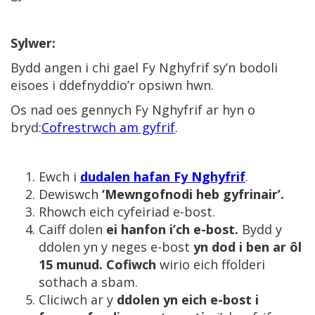
Sylwer:
Bydd angen i chi gael Fy Nghyfrif sy’n bodoli
eisoes i ddefnyddio’r opsiwn hwn.
Os nad oes gennych Fy Nghyfrif ar hyn o
bryd:
Cofrestrwch am gyfrif
.
Ewch i
dudalen hafan Fy Nghyfrif
.
Dewiswch
‘Mewngofnodi heb gyfrinair’.
Rhowch eich cyfeiriad e-bost.
Caiff dolen
ei hanfon
i’ch e-bost.
Bydd y
ddolen yn y neges e-bost
yn dod i ben ar ôl
15 munud. Cofiwch
wirio eich ffolderi
sothach a sbam.
Cliciwch ar y
ddolen yn eich e-bost i