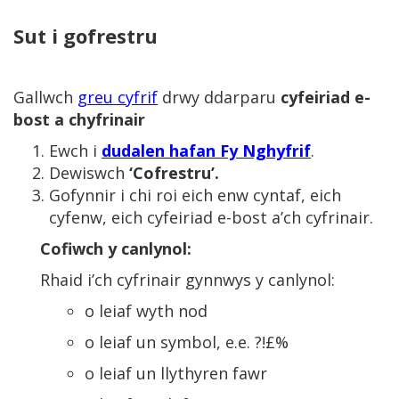
Sut i gofrestru
Gallwch
greu cyfrif
drwy ddarparu
cyfeiriad e-
bost a chyfrinair
Ewch i
dudalen hafan Fy Nghyfrif
.
Dewiswch
‘Cofrestru’.
Gofynnir i chi roi eich enw cyntaf, eich
cyfenw, eich cyfeiriad e-bost a’ch cyfrinair.
Cofiwch y canlynol:
Rhaid i’ch cyfrinair gynnwys y canlynol:
o leiaf wyth nod
o leiaf un symbol, e.e. ?!£%
o leiaf un llythyren fawr