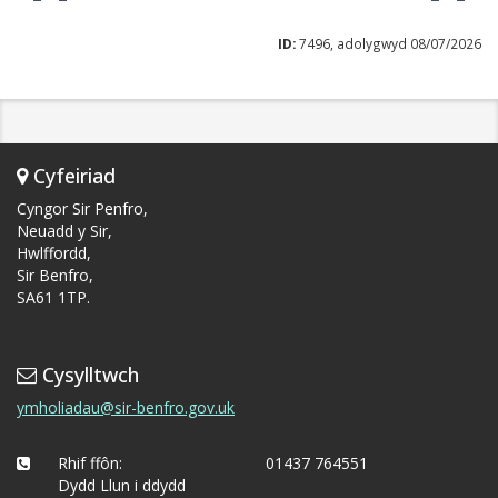
ID:
7496, adolygwyd 08/07/2026
Cyfeiriad
Cyngor Sir Penfro,
Neuadd y Sir,
Hwlffordd,
Sir Benfro,
SA61 1TP.
Cysylltwch
ymholiadau@sir-benfro.gov.uk
Rhif ffôn:
01437 764551
Dydd Llun i ddydd