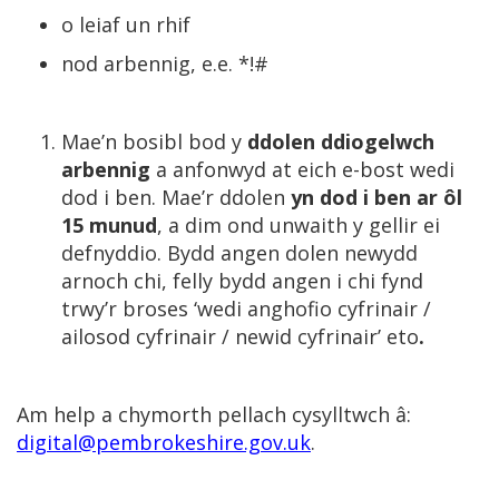
o leiaf un rhif
nod arbennig, e.e. *!#
Mae’n bosibl bod y
ddolen ddiogelwch
arbennig
a anfonwyd at eich e-bost wedi
dod i ben. Mae’r ddolen
yn dod i ben ar ôl
15 munud
, a dim ond unwaith y gellir ei
defnyddio. Bydd angen dolen newydd
arnoch chi, felly bydd angen i chi fynd
trwy’r broses ‘wedi anghofio cyfrinair /
ailosod cyfrinair / newid cyfrinair’ eto
.
Am help a chymorth pellach cysylltwch â:
digital@pembrokeshire.gov.uk
.