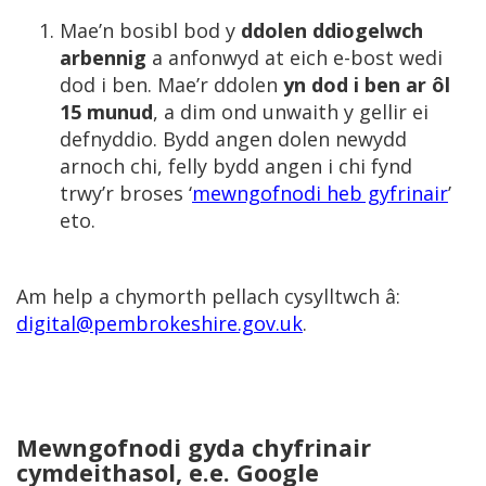
Mae’n bosibl bod y
ddolen ddiogelwch
arbennig
a anfonwyd at eich e-bost wedi
dod i ben. Mae’r ddolen
yn dod i ben ar ôl
15 munud
, a dim ond unwaith y gellir ei
defnyddio. Bydd angen dolen newydd
arnoch chi, felly bydd angen i chi fynd
trwy’r broses ‘
mewngofnodi heb gyfrinair
’
eto.
Am help a chymorth pellach cysylltwch â:
digital@pembrokeshire.gov.uk
.
Mewngofnodi gyda chyfrinair
cymdeithasol, e.e. Google