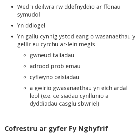
Wedi’i deilwra i’w ddefnyddio ar ffonau
symudol
Yn ddiogel
Yn gallu cynnig ystod eang o wasanaethau y
gellir eu cyrchu ar-lein megis
gwneud taliadau
adrodd problemau
cyflwyno ceisiadau
a gwirio gwasanaethau yn eich ardal
leol (e.e. ceisiadau cynllunio a
dyddiadau casglu sbwriel)
Cofrestru ar gyfer Fy Nghyfrif