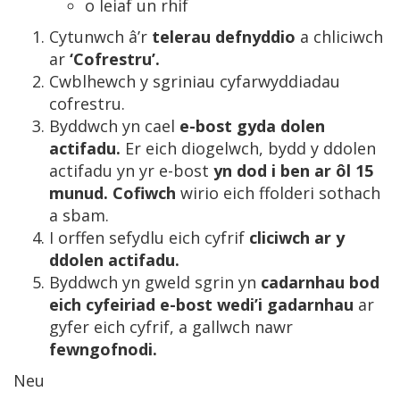
o leiaf un rhif
Cytunwch â’r
telerau defnyddio
a chliciwch
ar
‘Cofrestru’.
Cwblhewch y sgriniau cyfarwyddiadau
cofrestru.
Byddwch yn cael
e-bost gyda dolen
actifadu.
Er eich diogelwch, bydd y ddolen
actifadu yn yr e-bost
yn dod i ben ar ôl 15
munud. Cofiwch
wirio eich ffolderi sothach
a sbam.
I orffen sefydlu eich cyfrif
cliciwch ar y
ddolen actifadu.
Byddwch yn gweld sgrin yn
cadarnhau bod
eich cyfeiriad e-bost wedi’i gadarnhau
ar
gyfer eich cyfrif, a gallwch nawr
fewngofnodi.
Neu