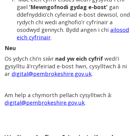
gael
‘Mewngofnodi gydag e-bost’
gan
ddefnyddio’ch cyfeiriad e-bost dewisol, ond
rydych chi wedi anghofio’r cyfrinair a
osodwyd gennych. Bydd angen i chi
ailosod
eich cyfrinair
.
Neu
Os ydych chi’n siŵr
nad yw eich cyfrif
wedi’i
gysylltu â’rcyfeiriad e-bost hwn, cysylltwch â ni
ar
digital@pembrokeshire.gov.uk
.
Am help a chymorth pellach cysylltwch â:
digital@pembrokeshire.gov.uk
.