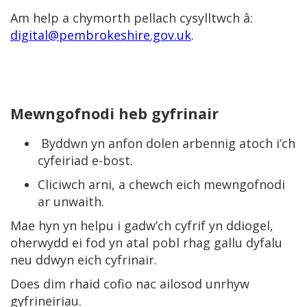
Am help a chymorth pellach cysylltwch â:
digital@pembrokeshire.gov.uk
.
Mewngofnodi heb gyfrinair
Byddwn yn anfon dolen arbennig atoch i’ch
cyfeiriad e-bost.
Cliciwch arni, a chewch eich mewngofnodi
ar unwaith.
Mae hyn yn helpu i gadw’ch cyfrif yn ddiogel,
oherwydd ei fod yn atal pobl rhag gallu dyfalu
neu ddwyn eich cyfrinair.
Does dim rhaid cofio nac ailosod unrhyw
gyfrineiriau.