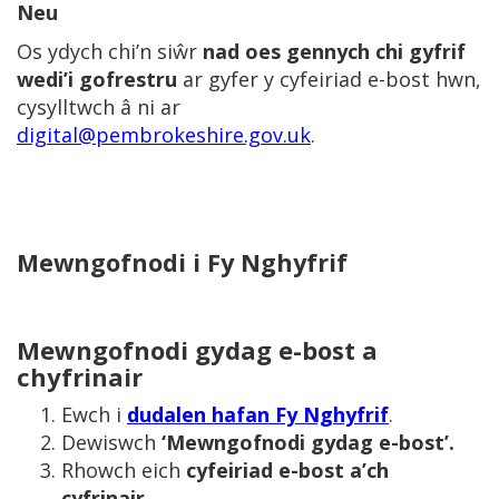
Neu
Os ydych chi’n siŵr
nad oes gennych chi gyfrif
wedi’i gofrestru
ar gyfer y cyfeiriad e-bost hwn,
cysylltwch â ni ar
digital@pembrokeshire.gov.uk
.
Mewngofnodi i Fy Nghyfrif
Mewngofnodi gydag e-bost a
chyfrinair
Ewch i
dudalen hafan Fy Nghyfrif
.
Dewiswch
‘Mewngofnodi gydag e-bost’.
Rhowch eich
cyfeiriad e-bost a’ch
cyfrinair.