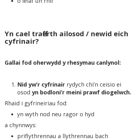
o leiaf un rhif
Yn cael trafferth ailosod / newid eich
cyfrinair?
Gallai fod oherwydd y rhesymau canlynol:
Nid yw’r
cyfrinair
rydych chi’n ceisio ei
osod
yn bodloni’r meini prawf diogelwch.
Rhaid i gyfrineiriau fod:
yn wyth nod neu ragor o hyd
a chynnwys:
priflythrennau a llythrennau bach