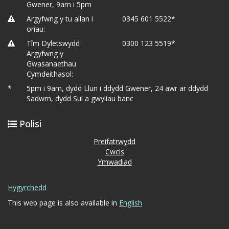
Gwener, 9am i 5pm
Argyfwng y tu allan i
0345 601 5522*
oriau:
Tîm Dyletswydd
0300 123 5519*
Argyfwng y
Gwasanaethau
Cymdeithasol:
*
5pm i 9am, dydd Llun i ddydd Gwener, 24 awr ar ddydd
Sadwrn, dydd Sul a gwyliau banc
Polisi
Preifatrwydd
Cwcis
Ymwadiad
Hygyrchedd
This web page is also available in
English