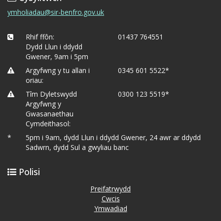
ymholiadau@sir-benfro.gov.uk
Rhif ffôn:
01437 764551
Dydd Llun i ddydd
Gwener, 9am i 5pm
Argyfwng y tu allan i
0345 601 5522*
oriau:
Tîm Dyletswydd
0300 123 5519*
Argyfwng y
Gwasanaethau
Cymdeithasol:
*
5pm i 9am, dydd Llun i ddydd Gwener, 24 awr ar ddydd
Sadwrn, dydd Sul a gwyliau banc
Polisi
Preifatrwydd
Cwcis
Ymwadiad