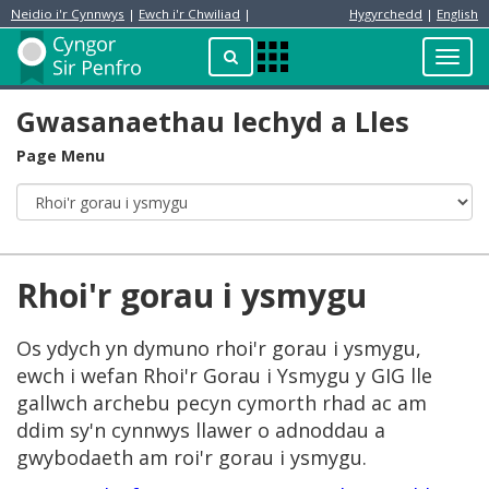
Neidio i'r Cynnwys
|
Ewch i'r Chwiliad
|
Hygyrchedd
|
English
Preswylydd
Chwilio
Toggl
Apps
navig
Menu
Gwasanaethau Iechyd a Lles
Page Menu
Rhoi'r gorau i ysmygu
Os ydych yn dymuno rhoi'r gorau i ysmygu,
ewch i wefan Rhoi'r Gorau i Ysmygu y GIG lle
gallwch archebu pecyn cymorth rhad ac am
ddim sy'n cynnwys llawer o adnoddau a
gwybodaeth am roi'r gorau i ysmygu.