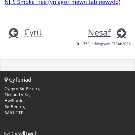
NHS Smoke free (yn agor mewn tab newydd)
Cynt
Nesaf
ID:
1753, adolygwyd 27/04/2026
Cyfeiriad
Cyngor Sir Penfro,
Neuadd y Sir,
Hwlffordd,
Sir Benfro,
SA61 1TP.
Cysylltwch