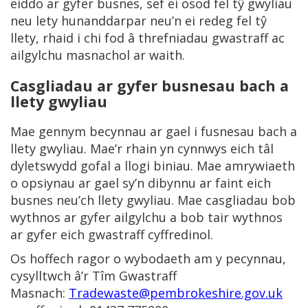
eiddo ar gyfer busnes, sef ei osod fel tŷ gwyliau
neu lety hunanddarpar neu’n ei redeg fel tŷ
llety, rhaid i chi fod â threfniadau gwastraff ac
ailgylchu masnachol ar waith.
Casgliadau ar gyfer busnesau bach a
llety gwyliau
Mae gennym becynnau ar gael i fusnesau bach a
llety gwyliau. Mae’r rhain yn cynnwys eich tâl
dyletswydd gofal a llogi biniau. Mae amrywiaeth
o opsiynau ar gael sy’n dibynnu ar faint eich
busnes neu’ch llety gwyliau. Mae casgliadau bob
wythnos ar gyfer ailgylchu a bob tair wythnos
ar gyfer eich gwastraff cyffredinol.
Os hoffech ragor o wybodaeth am y pecynnau,
cysylltwch â’r Tîm Gwastraff
Masnach:
Tradewaste@pembrokeshire.gov.uk