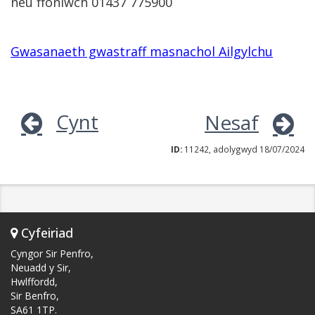
neu ffoniwch 01437 775900
Gwasanaeth gwastraff masnachol Ailgylchu
Cynt
Nesaf
ID:
11242, adolygwyd 18/07/2024
Cyfeiriad
Cyngor Sir Penfro,
Neuadd y Sir,
Hwlffordd,
Sir Benfro,
SA61 1TP.