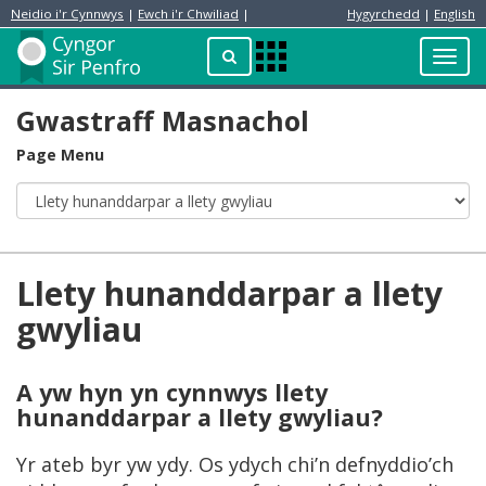
Neidio i'r Cynnwys
|
Ewch i'r Chwiliad
|
Hygyrchedd
|
English
Preswylydd
Chwilio
Toggl
Apps
navig
Menu
Gwastraff Masnachol
Page Menu
Llety hunanddarpar a llety
gwyliau
A yw hyn yn cynnwys llety
hunanddarpar a llety gwyliau?
Yr ateb byr yw ydy. Os ydych chi’n defnyddio’ch