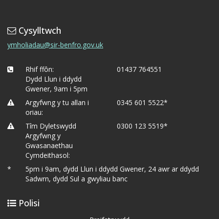
Cysylltwch
ymholiadau@sir-benfro.gov.uk
Rhif ffôn:
01437 764551
Dydd Llun i ddydd
Gwener, 9am i 5pm
Argyfwng y tu allan i
0345 601 5522*
oriau:
Tîm Dyletswydd
0300 123 5519*
Argyfwng y
Gwasanaethau
Cymdeithasol:
*
5pm i 9am, dydd Llun i ddydd Gwener, 24 awr ar ddydd
Sadwrn, dydd Sul a gwyliau banc
Polisi