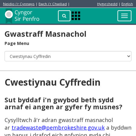
Neidio i'r Cynnwys
|
Ewch i'r Chwiliad
|
Hygyrchedd
|
English
Preswylydd
Chwilio
Toggl
Apps
navig
Menu
Gwastraff Masnachol
Page Menu
Cwestiynau Cyffredin
Sut byddaf i'n gwybod beth sydd
arnaf ei angen ar gyfer fy musnes?
Cysylltwch â'r adran gwastraff masnachol
ar
tradewaste@pembrokeshire.gov.uk
a byddwn
yn hapus i drafod eich gofynion gyda chi.