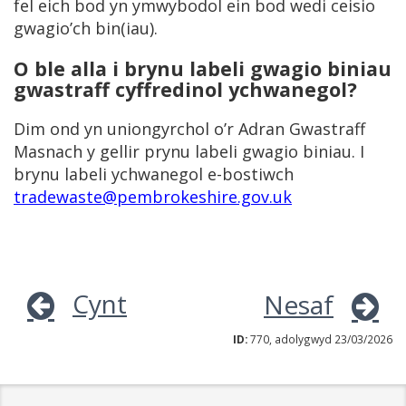
fel eich bod yn ymwybodol ein bod wedi ceisio
gwagio’ch bin(iau).
O ble alla i brynu labeli gwagio biniau
gwastraff cyffredinol ychwanegol?
Dim ond yn uniongyrchol o’r Adran Gwastraff
Masnach y gellir prynu labeli gwagio biniau. I
brynu labeli ychwanegol e-bostiwch
tradewaste@pembrokeshire.gov.uk
Cynt
Nesaf
ID:
770, adolygwyd 23/03/2026