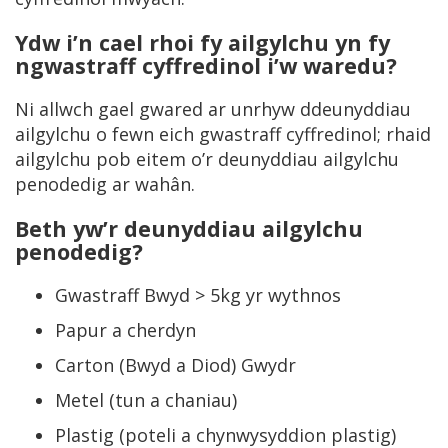
Ydw i’n cael rhoi fy ailgylchu yn fy
ngwastraff cyffredinol i’w waredu?
Ni allwch gael gwared ar unrhyw ddeunyddiau
ailgylchu o fewn eich gwastraff cyffredinol; rhaid
ailgylchu pob eitem o’r deunyddiau ailgylchu
penodedig ar wahân.
Beth yw’r deunyddiau ailgylchu
penodedig?
Gwastraff Bwyd > 5kg yr wythnos
Papur a cherdyn
Carton (Bwyd a Diod) Gwydr
Metel (tun a chaniau)
Plastig (poteli a chynwysyddion plastig)