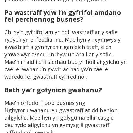
Pa wastraff ydw i’n gyfrifol amdano
fel perchennog busnes?
Chi sy’n gyfrifol am yr holl wastraff ar y safle
rydych yn ei feddiannu. Mae hyn yn cynnwys y
gwastraff a gynhyrchir gan eich staff, eich
ymwelwyr a/neu unrhyw un arall ar y safle.
Mae’n rhaid i chi sicrhau bod yr holl ailgylchu yn
cael ei wahanu’n gywir ac nad yw’n cael ei
waredu fel gwastraff cyffredinol.
Beth yw’r gofynion gwahanu?
Mae’n orfodol i bob busnes yng
Nghymru wahanu eu gwastraff at ddibenion
ailgylchu. Mae hyn yn golygu na ellir casglu
deunydd ailgylchu yn gymysg â gwastraff
cyffredinol mwyach.