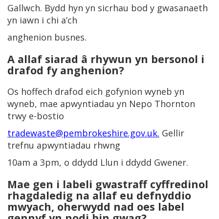
Gallwch. Bydd hyn yn sicrhau bod y gwasanaeth
yn iawn i chi a’ch
anghenion busnes.
A allaf siarad â rhywun yn bersonol i
drafod fy anghenion?
Os hoffech drafod eich gofynion wyneb yn
wyneb, mae apwyntiadau yn Nepo Thornton
trwy e-bostio
tradewaste@pembrokeshire.gov.uk.
Gellir
trefnu apwyntiadau rhwng
10am a 3pm, o ddydd Llun i ddydd Gwener.
Mae gen i labeli gwastraff cyffredinol
rhagdaledig na allaf eu defnyddio
mwyach, oherwydd nad oes label
gennyf yn nodi bin gwag?