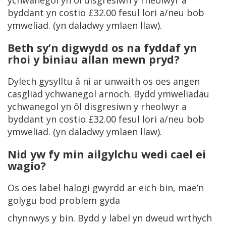
ychwanegol yn ôl disgresiwn y rheolwyr a
byddant yn costio £32.00 fesul lori a/neu bob
ymweliad. (yn daladwy ymlaen llaw).
Beth sy’n digwydd os na fyddaf yn
rhoi y biniau allan mewn pryd?
Dylech gysylltu â ni ar unwaith os oes angen
casgliad ychwanegol arnoch. Bydd ymweliadau
ychwanegol yn ôl disgresiwn y rheolwyr a
byddant yn costio £32.00 fesul lori a/neu bob
ymweliad. (yn daladwy ymlaen llaw).
Nid yw fy min ailgylchu wedi cael ei
wagio?
Os oes label halogi gwyrdd ar eich bin, mae’n
golygu bod problem gyda
chynnwys y bin. Bydd y label yn dweud wrthych