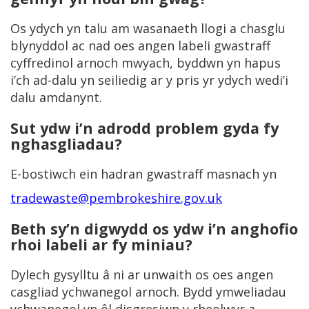
Os ydych yn talu am wasanaeth llogi a chasglu
blynyddol ac nad oes angen labeli gwastraff
cyffredinol arnoch mwyach, byddwn yn hapus
i’ch ad-dalu yn seiliedig ar y pris yr ydych wedi’i
dalu amdanynt.
Sut ydw i’n adrodd problem gyda fy
nghasgliadau?
E-bostiwch ein hadran gwastraff masnach yn
tradewaste@pembrokeshire.gov.uk
Beth sy’n digwydd os ydw i’n anghofio
rhoi labeli ar fy miniau?
Dylech gysylltu â ni ar unwaith os oes angen
casgliad ychwanegol arnoch. Bydd ymweliadau