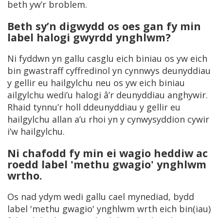
beth yw’r broblem.
Beth sy’n digwydd os oes gan fy min
label halogi gwyrdd ynghlwm?
Ni fyddwn yn gallu casglu eich biniau os yw eich
bin gwastraff cyffredinol yn cynnwys deunyddiau
y gellir eu hailgylchu neu os yw eich biniau
ailgylchu wedi’u halogi â’r deunyddiau anghywir.
Rhaid tynnu’r holl ddeunyddiau y gellir eu
hailgylchu allan a’u rhoi yn y cynwysyddion cywir
i’w hailgylchu.
Ni chafodd fy min ei wagio heddiw ac
roedd label 'methu gwagio' ynghlwm
wrtho.
Os nad ydym wedi gallu cael mynediad, bydd
label 'methu gwagio' ynghlwm wrth eich bin(iau)