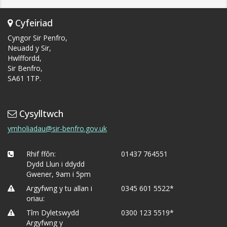
Cyfeiriad
Cyngor Sir Penfro,
Neuadd y Sir,
Hwlffordd,
Sir Benfro,
SA61 1TP.
Cysylltwch
ymholiadau@sir-benfro.gov.uk
Rhif ffôn:
01437 764551
Dydd Llun i ddydd
Gwener, 9am i 5pm
Argyfwng y tu allan i
0345 601 5522*
oriau:
Tîm Dyletswydd
0300 123 5519*
Argyfwng y