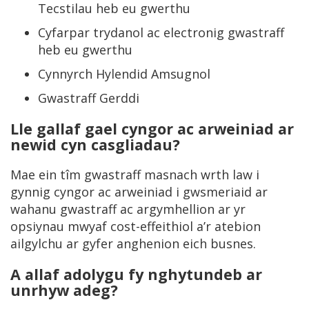
Tecstilau heb eu gwerthu
Cyfarpar trydanol ac electronig gwastraff
heb eu gwerthu
Cynnyrch Hylendid Amsugnol
Gwastraff Gerddi
Lle gallaf gael cyngor ac arweiniad ar
newid cyn casgliadau?
Mae ein tîm gwastraff masnach wrth law i
gynnig cyngor ac arweiniad i gwsmeriaid ar
wahanu gwastraff ac argymhellion ar yr
opsiynau mwyaf cost-effeithiol a’r atebion
ailgylchu ar gyfer anghenion eich busnes.
A allaf adolygu fy nghytundeb ar
unrhyw adeg?