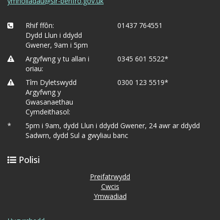
ymholiadau@sir-benfro.gov.uk
Rhif ffôn:
01437 764551
Dydd Llun i ddydd
Gwener, 9am i 5pm
Argyfwng y tu allan i
0345 601 5522*
oriau:
Tîm Dyletswydd
0300 123 5519*
Argyfwng y
Gwasanaethau
Cymdeithasol:
*
5pm i 9am, dydd Llun i ddydd Gwener, 24 awr ar ddydd
Sadwrn, dydd Sul a gwyliau banc
Polisi
Preifatrwydd
Cwcis
Ymwadiad