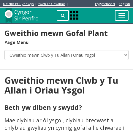
Neidio i'r Cynnwys
|
Ewch i'r Chwiliad
|
Hygyrchedd
|
English
Preswylydd
Chwilio
Toggl
Apps
navig
Menu
Gweithio mewn Gofal Plant
Page Menu
Gweithio mewn Clwb y Tu
Allan i Oriau Ysgol
Beth yw diben y swydd?
Mae clybiau ar ôl ysgol, clybiau brecwast a
chlybiau gwyliau yn cynnig gofal a lle chwarae i