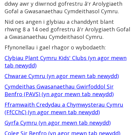
ddwy awr y diwrnod gofrestru â'r Arolygiaeth
Gofal a Gwasanaethau Cymdeithasol Cymru.
Nid oes angen i glybiau a chanddynt blant
rhwng 8 a 14 oed gofrestru â'r Arolygiaeth Gofal
a Gwasanaethau Cymdeithasol Cymru.
Ffynonellau i gael rhagor o wybodaeth:
Clybiau Plant Cymru Kids' Clubs (yn agor mewn
tab newydd)
Chwarae Cymru (yn agor mewn tab newydd)
Cymdeithas Gwasanaethau Gwirfoddol Sir
Benfro (PAVS) (yn agor mewn tab newydd)
Fframwaith Credydau a Chymwysterau Cymru
(FfCChC) (yn agor mewn tab newydd)
Gyrfa Cymru (yn agor mewn tab newydd)
Coleg Sir Benfro (yn agor mewn tab newydd)