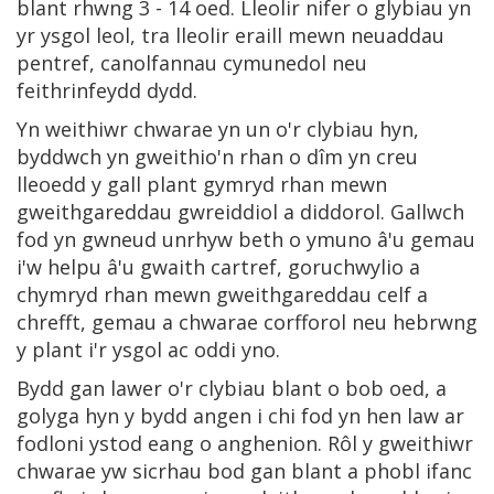
blant rhwng 3 - 14 oed. Lleolir nifer o glybiau yn
yr ysgol leol, tra lleolir eraill mewn neuaddau
pentref, canolfannau cymunedol neu
feithrinfeydd dydd.
Yn weithiwr chwarae yn un o'r clybiau hyn,
byddwch yn gweithio'n rhan o dîm yn creu
lleoedd y gall plant gymryd rhan mewn
gweithgareddau gwreiddiol a diddorol. Gallwch
fod yn gwneud unrhyw beth o ymuno â'u gemau
i'w helpu â'u gwaith cartref, goruchwylio a
chymryd rhan mewn gweithgareddau celf a
chrefft, gemau a chwarae corfforol neu hebrwng
y plant i'r ysgol ac oddi yno.
Bydd gan lawer o'r clybiau blant o bob oed, a
golyga hyn y bydd angen i chi fod yn hen law ar
fodloni ystod eang o anghenion. Rôl y gweithiwr
chwarae yw sicrhau bod gan blant a phobl ifanc