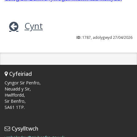
Cynt
ID:
1787, adolygwyd 27/04/2026
Cyfeiriad
Cyngor Sir Penfro,
Neuadd y Sir,
Hwlffordd,
Sir Benfro,
SA61 1TP.
Cysylltwch