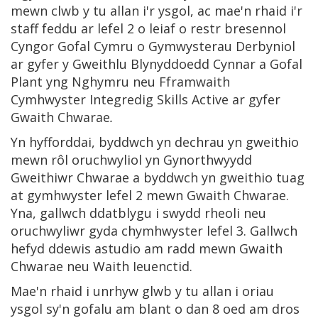
mewn clwb y tu allan i'r ysgol, ac mae'n rhaid i'r
staff feddu ar lefel 2 o leiaf o restr bresennol
Cyngor Gofal Cymru o Gymwysterau Derbyniol
ar gyfer y Gweithlu Blynyddoedd Cynnar a Gofal
Plant yng Nghymru neu Fframwaith
Cymhwyster Integredig Skills Active ar gyfer
Gwaith Chwarae
.
Yn hyfforddai, byddwch yn dechrau yn gweithio
mewn rôl oruchwyliol yn Gynorthwyydd
Gweithiwr Chwarae a byddwch yn gweithio tuag
at gymhwyster lefel 2 mewn Gwaith Chwarae.
Yna, gallwch ddatblygu i swydd rheoli neu
oruchwyliwr gyda chymhwyster lefel 3. Gallwch
hefyd ddewis astudio am radd mewn Gwaith
Chwarae neu Waith Ieuenctid.
Mae'n rhaid i unrhyw glwb y tu allan i oriau
ysgol sy'n gofalu am blant o dan 8 oed am dros