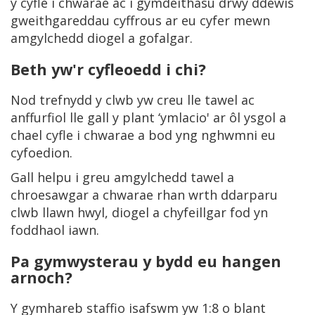
y cyfle i chwarae ac i gymdeithasu drwy ddewis
gweithgareddau cyffrous ar eu cyfer mewn
amgylchedd diogel a gofalgar.
Beth yw'r cyfleoedd i chi?
Nod trefnydd y clwb yw creu lle tawel ac
anffurfiol lle gall y plant ‘ymlacio' ar ôl ysgol a
chael cyfle i chwarae a bod yng nghwmni eu
cyfoedion.
Gall helpu i greu amgylchedd tawel a
chroesawgar a chwarae rhan wrth ddarparu
clwb llawn hwyl, diogel a chyfeillgar fod yn
foddhaol iawn.
Pa gymwysterau y bydd eu hangen
arnoch?
Y gymhareb staffio isafswm yw 1:8 o blant