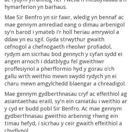
hymarferion yn barhaus.
Mae Sir Benfro yn sir fawr, wledig yn bennaf ac
mae gennym amrediad eang o dimau arbenigol
sy'n barod i ymateb i'r holl heriau amrywiol a
ddaw yn eu sgil. Gyda strwythur gwaith
cefnogol a chefnogaeth rheolwr profiadol,
rydym am sicrhau bod gennych y cyfan sydd ei
angen arnoch i ddatblygu fel gweithiwr
proffesiynol a pherfformio hyd y gorau o’ch
gallu wrth weithio mewn swydd rydych yn ei
charu mewn amgylchedd blaengar a chreadigol.
Mae gennym gydberthnasau cryf ac effeithiol ag
asiantaethau eraill, sy'n ein caniatáu i weithio ar
y cyd er budd pobl Sir Benfro. Ac mae gennym
gydberthnasau gweithio arbennig rhwng ein
timau hefyd, i sicrhau y ceir gwaith effeithiol a
chydlynol.