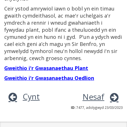
Ceir ystod amrywiol iawn o bobl yn ein timau
gwaith cymdeithasol, ac mae'r uchelgais a'r
ymdrech a rennir i wneud gwahaniaeth i
fywydau plant, pobl ifanc a theuluoedd yn ein
cymuned yn ein huno ni i gyd. P'un a ydych wedi
cael eich geni a’ch magu yn Sir Benfro, yn
ymwelydd tymhorol neu'n hollol newydd i'n sir
arbennig, cewch groeso cynnes.
Gweithio i'r Gwasanaethau Plant
Gweithio i'r Gwasanaethau Oedlion
Cynt
Nesaf
ID:
7477, adolygwyd 23/03/2023