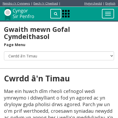
Neidio i'r Cynnwys
|
Ewch i'r Chwiliad
|
Hygyrchedd
|
English
Preswylydd
Chwilio
Toggl
Apps
navig
Menu
Gwaith mewn Gofal
Cymdeithasol
Page Menu
Cwrdd â'n Timau
Mae ein huwch dîm rheoli cefnogol wedi
ymrwymo i ddiwylliant o fod yn agored ac yn
dryloyw gyda pholisi drws agored. Parch yw un
o'm prif werthoedd, croesawn syniadau newydd
ac rydym yn annog her i wella'n meddyliadau a’n