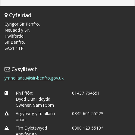
Cyfeiriad
Cyngor Sir Penfro,
Neuadd y Sir,
Hwlffordd,
Sir Benfro,
SA61 1TP.
Cysylltwch
ymholiadau@sir-benfro.gov.uk
Rhif ffôn:
01437 764551
Dydd Llun i ddydd
Gwener, 9am i 5pm
Argyfwng y tu allan i
0345 601 5522*
oriau:
Tîm Dyletswydd
0300 123 5519*
Argyfwng y