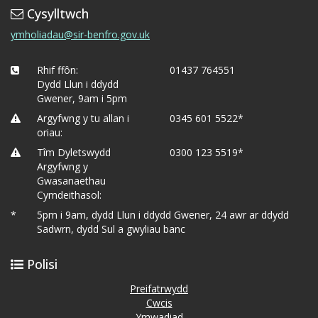
Cysylltwch
ymholiadau@sir-benfro.gov.uk
Rhif ffôn:
01437 764551
Dydd Llun i ddydd
Gwener, 9am i 5pm
Argyfwng y tu allan i
0345 601 5522*
oriau:
Tîm Dyletswydd
0300 123 5519*
Argyfwng y
Gwasanaethau
Cymdeithasol:
*
5pm i 9am, dydd Llun i ddydd Gwener, 24 awr ar ddydd
Sadwrn, dydd Sul a gwyliau banc
Polisi
Preifatrwydd
Cwcis
Ymwadiad