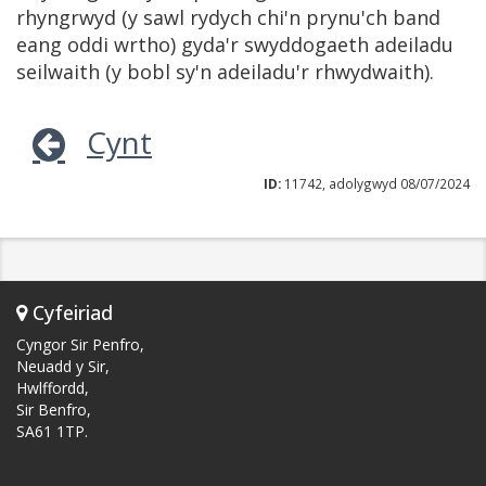
rhyngrwyd (y sawl rydych chi'n prynu'ch band
eang oddi wrtho) gyda'r swyddogaeth adeiladu
seilwaith (y bobl sy'n adeiladu'r rhwydwaith).
Cynt
ID:
11742, adolygwyd 08/07/2024
Cyfeiriad
Cyngor Sir Penfro,
Neuadd y Sir,
Hwlffordd,
Sir Benfro,
SA61 1TP.