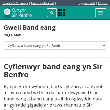
Neidio i'r Cynnwys
|
Ewch i'r Chwiliad
|
Hygyrchedd
|
English
Preswylydd
Chwilio
Toggl
Apps
navig
Menu
Gwell Band eang
Page Menu
Cyflenwyr band eang yn Sir
Benfro
Rydym yn ymwybodol bod y cyflenwyr canlynol
ar hyn o bryd wrthi’n darparu rhwydweithiau
band eang a band eang a all drosglwyddo data
ar gyfradd gigadid ar draws rhannau o Sir