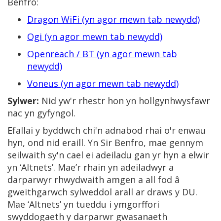
Benfro:
Dragon WiFi (yn agor mewn tab newydd)
Ogi (yn agor mewn tab newydd)
Openreach / BT (yn agor mewn tab
newydd)
Voneus (yn agor mewn tab newydd)
Sylwer:
Nid yw'r rhestr hon yn hollgynhwysfawr
nac yn gyfyngol.
Efallai y byddwch chi'n adnabod rhai o'r enwau
hyn, ond nid eraill. Yn Sir Benfro, mae gennym
seilwaith sy'n cael ei adeiladu gan yr hyn a elwir
yn ‘Altnets’. Mae’r rhain yn adeiladwyr a
darparwyr rhwydwaith amgen a all fod â
gweithgarwch sylweddol arall ar draws y DU.
Mae ‘Altnets’ yn tueddu i ymgorffori
swyddogaeth y darparwr gwasanaeth