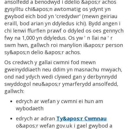
ansolfedd a benodwyd i ddelio &apos;r achos
gysylltu chi&apos;n awtomatig os ydynt yn
gwybod eich bod yn 'credydwr' (mewn geiriau
eraill, bod arian yn ddyledus ichi). Bydd angen i
chi lenwi ffurflen prawf o ddyled os oes gennych
fwy na 1,000 yn ddyledus. Os yw ' n llai na ' r
swm hwn, gallwch roi manylion i&apos;r person
sy&apos;n delio &apos;r achos.
Os credwch y gallai cwmni fod mewn
gweinyddiaeth neu ddim yn masnachu mwyach,
ond nad ydych wedi clywed gan y derbynnydd
swyddogol neu&apos;r ymarferydd ansolfedd,
gallwch:
edrych ar wefan y cwmni ei hun am
wybodaeth
edrych ar adran
Ty&apos;r Cwmnau
o&apos;r wefan gov.uk i gael gwybod a