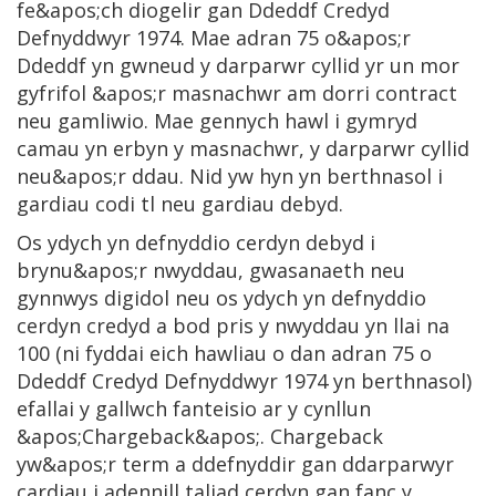
fe&apos;ch diogelir gan Ddeddf Credyd
Defnyddwyr 1974. Mae adran 75 o&apos;r
Ddeddf yn gwneud y darparwr cyllid yr un mor
gyfrifol &apos;r masnachwr am dorri contract
neu gamliwio. Mae gennych hawl i gymryd
camau yn erbyn y masnachwr, y darparwr cyllid
neu&apos;r ddau. Nid yw hyn yn berthnasol i
gardiau codi tl neu gardiau debyd.
Os ydych yn defnyddio cerdyn debyd i
brynu&apos;r nwyddau, gwasanaeth neu
gynnwys digidol neu os ydych yn defnyddio
cerdyn credyd a bod pris y nwyddau yn llai na
100 (ni fyddai eich hawliau o dan adran 75 o
Ddeddf Credyd Defnyddwyr 1974 yn berthnasol)
efallai y gallwch fanteisio ar y cynllun
&apos;Chargeback&apos;. Chargeback
yw&apos;r term a ddefnyddir gan ddarparwyr
cardiau i adennill taliad cerdyn gan fanc y