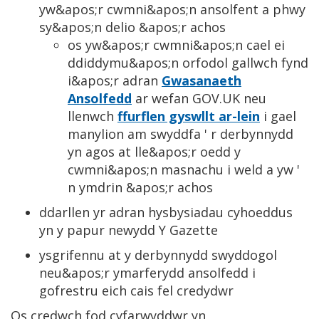
yw&apos;r cwmni&apos;n ansolfent a phwy
sy&apos;n delio &apos;r achos
os yw&apos;r cwmni&apos;n cael ei
ddiddymu&apos;n orfodol gallwch fynd
i&apos;r adran
Gwasanaeth
Ansolfedd
ar wefan GOV.UK neu
llenwch
ffurflen gyswllt ar-lein
i gael
manylion am swyddfa ' r derbynnydd
yn agos at lle&apos;r oedd y
cwmni&apos;n masnachu i weld a yw '
n ymdrin &apos;r achos
ddarllen yr adran hysbysiadau cyhoeddus
yn y papur newydd Y Gazette
ysgrifennu at y derbynnydd swyddogol
neu&apos;r ymarferydd ansolfedd i
gofrestru eich cais fel credydwr
Os credwch fod cyfarwyddwr yn