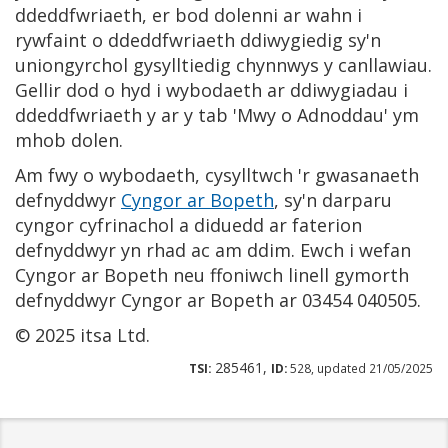
ddeddfwriaeth, er bod dolenni ar wahn i
rywfaint o ddeddfwriaeth ddiwygiedig sy'n
uniongyrchol gysylltiedig chynnwys y canllawiau.
Gellir dod o hyd i wybodaeth ar ddiwygiadau i
ddeddfwriaeth y ar y tab 'Mwy o Adnoddau' ym
mhob dolen.
Am fwy o wybodaeth, cysylltwch 'r gwasanaeth
defnyddwyr
Cyngor ar Bopeth
, sy'n darparu
cyngor cyfrinachol a diduedd ar faterion
defnyddwyr yn rhad ac am ddim. Ewch i wefan
Cyngor ar Bopeth neu ffoniwch linell gymorth
defnyddwyr Cyngor ar Bopeth ar 03454 040505.
© 2025 itsa Ltd.
285461,
TSI:
ID:
528, updated 21/05/2025