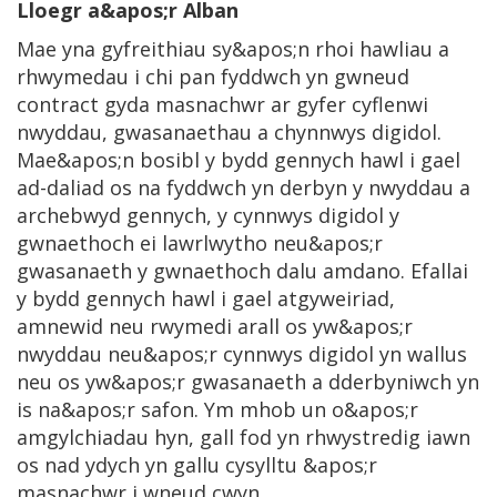
Lloegr a&apos;r Alban
Mae yna gyfreithiau sy&apos;n rhoi hawliau a
rhwymedau i chi pan fyddwch yn gwneud
contract gyda masnachwr ar gyfer cyflenwi
nwyddau, gwasanaethau a chynnwys digidol.
Mae&apos;n bosibl y bydd gennych hawl i gael
ad-daliad os na fyddwch yn derbyn y nwyddau a
archebwyd gennych, y cynnwys digidol y
gwnaethoch ei lawrlwytho neu&apos;r
gwasanaeth y gwnaethoch dalu amdano. Efallai
y bydd gennych hawl i gael atgyweiriad,
amnewid neu rwymedi arall os yw&apos;r
nwyddau neu&apos;r cynnwys digidol yn wallus
neu os yw&apos;r gwasanaeth a dderbyniwch yn
is na&apos;r safon. Ym mhob un o&apos;r
amgylchiadau hyn, gall fod yn rhwystredig iawn
os nad ydych yn gallu cysylltu &apos;r
masnachwr i wneud cwyn.