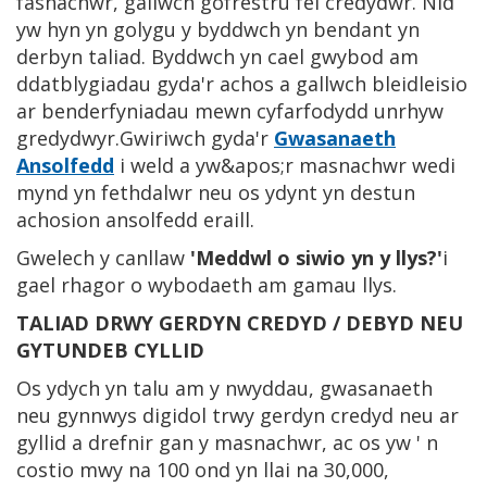
fasnachwr, gallwch gofrestru fel credydwr. Nid
yw hyn yn golygu y byddwch yn bendant yn
derbyn taliad. Byddwch yn cael gwybod am
ddatblygiadau gyda'r achos a gallwch bleidleisio
ar benderfyniadau mewn cyfarfodydd unrhyw
gredydwyr.Gwiriwch gyda'r
Gwasanaeth
Ansolfedd
i weld a yw&apos;r masnachwr wedi
mynd yn fethdalwr neu os ydynt yn destun
achosion ansolfedd eraill.
Gwelech y canllaw
'Meddwl o siwio yn y llys?'
i
gael rhagor o wybodaeth am gamau llys.
TALIAD DRWY GERDYN CREDYD / DEBYD NEU
GYTUNDEB CYLLID
Os ydych yn talu am y nwyddau, gwasanaeth
neu gynnwys digidol trwy gerdyn credyd neu ar
gyllid a drefnir gan y masnachwr, ac os yw ' n
costio mwy na 100 ond yn llai na 30,000,