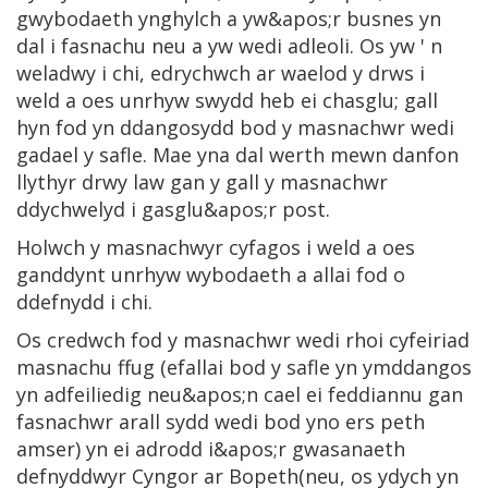
gwybodaeth ynghylch a yw&apos;r busnes yn
dal i fasnachu neu a yw wedi adleoli. Os yw ' n
weladwy i chi, edrychwch ar waelod y drws i
weld a oes unrhyw swydd heb ei chasglu; gall
hyn fod yn ddangosydd bod y masnachwr wedi
gadael y safle. Mae yna dal werth mewn danfon
llythyr drwy law gan y gall y masnachwr
ddychwelyd i gasglu&apos;r post.
Holwch y masnachwyr cyfagos i weld a oes
ganddynt unrhyw wybodaeth a allai fod o
ddefnydd i chi.
Os credwch fod y masnachwr wedi rhoi cyfeiriad
masnachu ffug (efallai bod y safle yn ymddangos
yn adfeiliedig neu&apos;n cael ei feddiannu gan
fasnachwr arall sydd wedi bod yno ers peth
amser) yn ei adrodd i&apos;r gwasanaeth
defnyddwyr Cyngor ar Bopeth(neu, os ydych yn