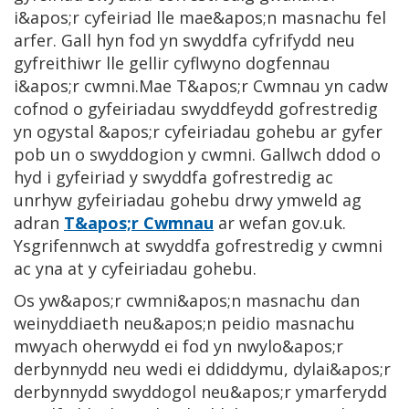
i&apos;r cyfeiriad lle mae&apos;n masnachu fel
arfer. Gall hyn fod yn swyddfa cyfrifydd neu
gyfreithiwr lle gellir cyflwyno dogfennau
i&apos;r cwmni.Mae T&apos;r Cwmnau yn cadw
cofnod o gyfeiriadau swyddfeydd gofrestredig
yn ogystal &apos;r cyfeiriadau gohebu ar gyfer
pob un o swyddogion y cwmni. Gallwch ddod o
hyd i gyfeiriad y swyddfa gofrestredig ac
unrhyw gyfeiriadau gohebu drwy ymweld ag
adran
T
&apos;r Cwmnau
ar wefan gov.uk.
Ysgrifennwch at swyddfa gofrestredig y cwmni
ac yna at y cyfeiriadau gohebu.
Os yw&apos;r cwmni&apos;n masnachu dan
weinyddiaeth neu&apos;n peidio masnachu
mwyach oherwydd ei fod yn nwylo&apos;r
derbynnydd neu wedi ei ddiddymu, dylai&apos;r
derbynnydd swyddogol neu&apos;r ymarferydd