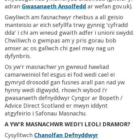
adran
Gwasanaeth Ansolfedd
ar wefan gov.uk).
Gwyliwch am fasnachwyr rheibus a all geisio
manteisio ar eich sefyllfa trwy gynnig 'cyfradd
dda' i chi am wneud gwaith adfer i unioni swydd.
Chwiliwch o gwmpas am y pris gorau bob
amser ac os gallwch chi gael mwy nag un
dyfynbris.
Os yw'r masnachwr yn gwneud hawliad
camarweiniol fel esgus ei fod wedi cael ei
gymryd drosodd gan fusnes arall pan nad yw
hynny wedi digwydd, rhowch wybod i'r
gwasanaeth defnyddwyr Cyngor ar Bopeth /
Advice Direct Scotland er mwyn iddynt
atgyfeirio i Safonau Masnachu.
A YW'R MASNACHWR WEDI'I LEOLI DRAMOR?
Cysylltwch
Chanolfan Defnyddwyr