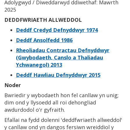
Adolygwyd / Diweddarwyd ddiwethaf: Mawrth
2025
DEDDFWRIAETH ALLWEDDOL
Deddf Credyd Defnyddwyr 1974
Deddf Ansolfedd 1986
Rheoliadau Contractau Defnyddwyr
(Gwybodaeth, Canslo a Thaliadau
Ychwanegol) 2013
Deddf Hawliau Defnyddwyr 2015
Noder
Bwriedir y wybodaeth hon fel canllaw yn unig;
dim ond y llysoedd all roi dehongliad
awdurdodol o'r gyfraith.
Efallai na fydd dolenni 'deddfwriaeth allweddol'
y canllaw ond yn dangos fersiwn wreiddiol y