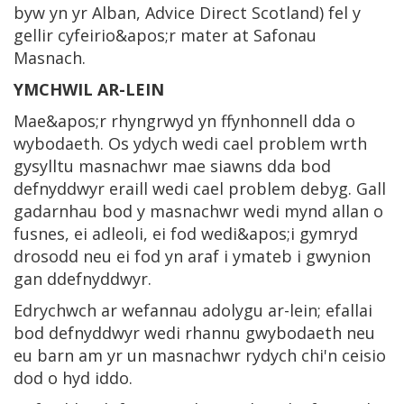
byw yn yr Alban, Advice Direct Scotland) fel y
gellir cyfeirio&apos;r mater at Safonau
Masnach.
YMCHWIL AR-LEIN
Mae&apos;r rhyngrwyd yn ffynhonnell dda o
wybodaeth. Os ydych wedi cael problem wrth
gysylltu masnachwr mae siawns dda bod
defnyddwyr eraill wedi cael problem debyg. Gall
gadarnhau bod y masnachwr wedi mynd allan o
fusnes, ei adleoli, ei fod wedi&apos;i gymryd
drosodd neu ei fod yn araf i ymateb i gwynion
gan ddefnyddwyr.
Edrychwch ar wefannau adolygu ar-lein; efallai
bod defnyddwyr wedi rhannu gwybodaeth neu
eu barn am yr un masnachwr rydych chi'n ceisio
dod o hyd iddo.