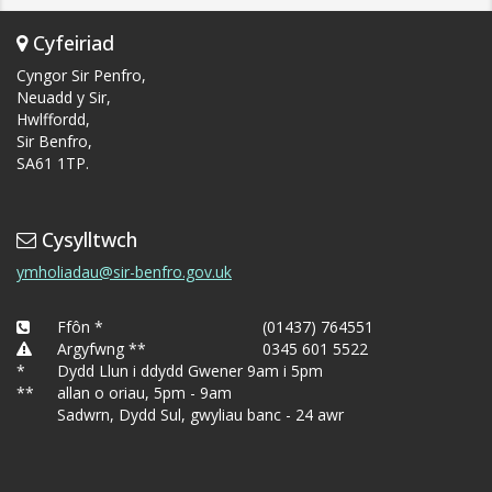
Cyfeiriad
Cyngor Sir Penfro,
Neuadd y Sir,
Hwlffordd,
Sir Benfro,
SA61 1TP.
Cysylltwch
ymholiadau@sir-benfro.gov.uk
Ffôn *
(01437) 764551
Argyfwng **
0345 601 5522
*
Dydd Llun i ddydd Gwener 9am i 5pm
**
allan o oriau, 5pm - 9am
Sadwrn, Dydd Sul, gwyliau banc - 24 awr