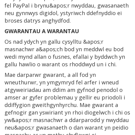
fel PayPal i brynu&apos;r nwyddau, gwasanaeth
neu gynnwys digidol, ystyriwch ddefnyddio ei
broses datrys anghydfod.
GWARANTAU A WARANTAU
Os nad ydych yn gallu cysylltu &apos;r
masnachwr a&apos;ch bod yn meddwl eu bod
wedi mynd allan o fusnes, efallai y byddwch yn
gallu hawlio o warant os rhoddwyd un i chi.
Mae darparwr gwarant, a all fod yn
wneuthurwr, yn ymgymryd fel arfer i wneud
atgyweiriadau am ddim am gyfnod penodol o
amser ar gyfer problemau y gellir eu priodoli i
ddiffygion gweithgynhyrchu. Mae gwarant a
gefnogir gan yswiriant yn rhoi diogelwch i chi os
yw&apos;r masnachwr a ddarparodd y nwyddau
neu&apos;r gwasanaeth o dan warant yn peidio
masnachu ac yn methu chyflawni ei