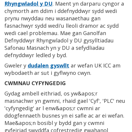
Rhyngwladol y DU
. Maent yn darparu cyngor a
chymorth am ddim i ddefnyddwyr sydd wedi
prynu nwyddau neu wasanaethau gan
fasnachwyr sydd wedi'u lleoli dramor ac sydd
wedi cael problemau. Mae gan Ganolfan
Defnyddwyr Rhyngwladol y DU gysylltiadau
Safonau Masnach yn y DU a sefydliadau
defnyddwyr ledled y byd.
Gweler y
dudalen gyswllt
ar wefan UK ICC am
wybodaeth ar sut i gyflwyno cwyn.
CWMNAU CYFYNGEDIG
Gydag ambell eithriad, os yw&apos;r
masnachwr yn gwmni, rhaid gael 'Cyf', 'PLC' neu
'cyfyngedig' ar l enw&apos;r cwmni ar
ddogfennaeth busnes yn ei safle ac ar ei wefan.
Mae&apos;n bosibl y bydd gan y cwmni
gyfeiriad swyddfa cofrestredig gwahanol