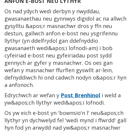
ANFON E-BOST NEU LYTHYR
Os nad ydych wedi derbyn y nwyddau,
gwasanaethau neu gynnwys digidol ac na allwch
gysylltu &apos;r masnachwr dros y ffn neu
destun, gallwch anfon e-bost neu ysgrifennu
llythyr (yn ddelfrydol gan ddefnyddio
gwasanaeth wedi&apos;i lofnodi-am) i bob
cyfeiriad e-bost neu gyfeiriadau post sydd
gennych ar gyfer y masnachwr. Os oes gan
wefan y masnachwr ffurflen gyswllt ar-lein,
defnyddiwch hi ond cadwch nodyn o&apos;r hyn
a anfonoch.
Edrychwch ar wefan y
Post Brenhinol
i weld a
yw&apos;ch llythyr wedi&apos;i lofnodi.
Os yw eich e-bost yn 'bownsio'n l' neu&apos;ch
llythyr yn dychwelyd fel 'wedi mynd i ffwrdd' gall
hyn fod yn arwydd nad yw&apos;r masnachwr