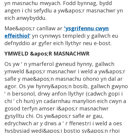
yn masnachu mwyach. Fodd bynnag, bydd
angen i chi sefydlu a yw&apos;r masnachwr yn
eich anwybyddu.
Mae&apos;r canllaw ar
'ysgrifennu cwyn
effeithiol'
yn cynnwys templedi y gallwch eu
defnyddio ar gyfer eich llythyr neu e-bost.
YMWELD &apos;R MASNACHWR
Os yw ' n ymarferol gwneud hynny, gallwch
ymweld &apos;r masnachwr i weld a yw&apos;r
safle y mae&apos;n masnachu ohono yn dal ar
agor. Os yw hynny&apos;n bosib, gallwch gwyno
' n bersonol, drwy anfon llythyr (cadwch gopi i
chi ' ch hun) yn cadarnhau manylion eich cwyn a
gosod terfyn amser i&apos;r masnachwr
gysylltu chi. Os yw&apos;r safle ar gau,
edrychwch ar y drws a ' r ffenestri i weld a oes
hysbysiad wedi&apos;i bostio sy&apos;n rhoi