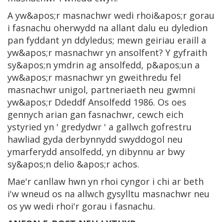
A yw&apos;r masnachwr wedi rhoi&apos;r gorau
i fasnachu oherwydd na allant dalu eu dyledion
pan fyddant yn ddyledus; mewn geiriau eraill a
yw&apos;r masnachwr yn ansolfent? Y gyfraith
sy&apos;n ymdrin ag ansolfedd, p&apos;un a
yw&apos;r masnachwr yn gweithredu fel
masnachwr unigol, partneriaeth neu gwmni
yw&apos;r Ddeddf Ansolfedd 1986. Os oes
gennych arian gan fasnachwr, cewch eich
ystyried yn ' gredydwr ' a gallwch gofrestru
hawliad gyda derbynnydd swyddogol neu
ymarferydd ansolfedd, yn dibynnu ar bwy
sy&apos;n delio &apos;r achos.
Mae'r canllaw hwn yn rhoi cyngor i chi ar beth
i'w wneud os na allwch gysylltu masnachwr neu
os yw wedi rhoi'r gorau i fasnachu.