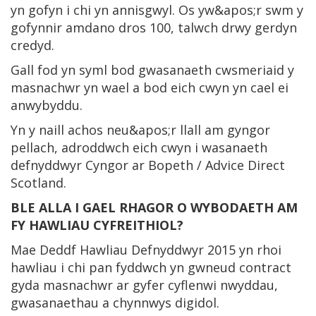
yn gofyn i chi yn annisgwyl. Os yw&apos;r swm y
gofynnir amdano dros 100, talwch drwy gerdyn
credyd.
Gall fod yn syml bod gwasanaeth cwsmeriaid y
masnachwr yn wael a bod eich cwyn yn cael ei
anwybyddu.
Yn y naill achos neu&apos;r llall am gyngor
pellach, adroddwch eich cwyn i wasanaeth
defnyddwyr Cyngor ar Bopeth / Advice Direct
Scotland.
BLE ALLA I GAEL RHAGOR O WYBODAETH AM
FY HAWLIAU CYFREITHIOL?
Mae Deddf Hawliau Defnyddwyr 2015 yn rhoi
hawliau i chi pan fyddwch yn gwneud contract
gyda masnachwr ar gyfer cyflenwi nwyddau,
gwasanaethau a chynnwys digidol.