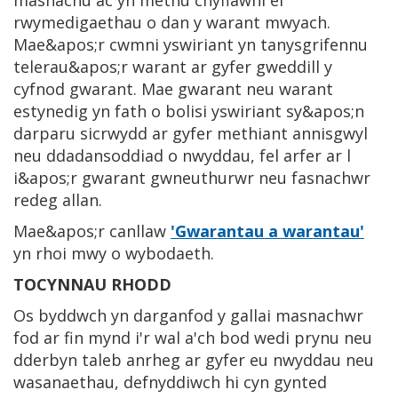
rwymedigaethau o dan y warant mwyach.
Mae&apos;r cwmni yswiriant yn tanysgrifennu
telerau&apos;r warant ar gyfer gweddill y
cyfnod gwarant. Mae gwarant neu warant
estynedig yn fath o bolisi yswiriant sy&apos;n
darparu sicrwydd ar gyfer methiant annisgwyl
neu ddadansoddiad o nwyddau, fel arfer ar l
i&apos;r gwarant gwneuthurwr neu fasnachwr
redeg allan.
Mae&apos;r canllaw
'Gwarantau a warantau'
yn rhoi mwy o wybodaeth.
TOCYNNAU RHODD
Os byddwch yn darganfod y gallai masnachwr
fod ar fin mynd i'r wal a'ch bod wedi prynu neu
dderbyn taleb anrheg ar gyfer eu nwyddau neu
wasanaethau, defnyddiwch hi cyn gynted