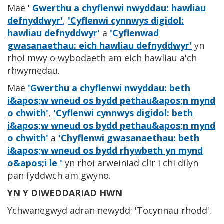
Mae '
Gwerthu a chyflenwi nwyddau: hawliau
defnyddwyr'
,
'Cyflenwi cynnwys digidol:
hawliau defnyddwyr'
a
'Cyflenwad
gwasanaethau: eich hawliau defnyddwyr'
yn
rhoi mwy o wybodaeth am eich hawliau a'ch
rhwymedau.
Mae
'Gwerthu a chyflenwi nwyddau: beth
i&apos;w wneud os bydd pethau&apos;n mynd
o chwith'
,
'Cyflenwi cynnwys digidol: beth
i&apos;w wneud os bydd pethau&apos;n mynd
o chwith'
a
'Chyflenwi gwasanaethau: beth
i&apos;w wneud os bydd rhywbeth yn mynd
o&apos;i le '
yn rhoi arweiniad clir i chi dilyn
pan fyddwch am gwyno.
YN Y DIWEDDARIAD HWN
Ychwanegwyd adran newydd: 'Tocynnau rhodd'.