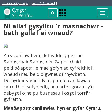
Neidio i'r Cynnwys
|
Ewch i'r Chwiliad
|
Toggl
Apps
navig
Menu
Ni allaf gysylltu 'r masnachwr -
beth gallaf ei wneud?
Yn y canllaw hwn, defnyddir y geiriau
&apos;rhaid&apos; neu &apos;rhaid
peidio&apos; lle mae gofyniad cyfreithiol i
wneud (neu beidio gwneud) rhywbeth.
Defnyddir y gair 'dylai' pan fo canllawiau
cyfreithiol sefydledig neu arfer gorau sy'n
debygol o helpu busnesau i osgoi torri'r
gyfraith.
Mae&apos;r canllawiau hyn ar gyfer Cymru,