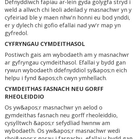
Defnyddiwch fapiau ar-lein gyda golygfa stryd i
weld a allwch chi leoli adeilad y masnachwr yn y
cyfeiriad ble y maen nhw'n honni eu bod ynddi,
er y dylech chi gofio efallai nad yw'r map yn
gyfredol.
CYFRYNGAU CYMDEITHASOL
Postiwch gais am wybodaeth am y masnachwr
ar gyfryngau cymdeithasol. Efallai y bydd gan
rywun wybodaeth ddefnyddiol sy&apos;n eich
helpu i fynd &apos;ch cwyn ymhellach.
CYMDEITHAS FASNACH NEU GORFF
RHEOLEIDDIO
Os yw&apos;r masnachwr yn aelod o
gymdeithas fasnach neu gorff rheoleiddio,
cysylltwch &apos;r sefydliad hwnnw am
wybodaeth. Os yw&apos;r masnachwr wedi
rhoi&apos;r gorau i fasnachu, efallai y bydd gan