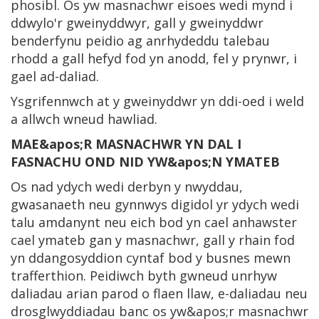
phosibl. Os yw masnachwr eisoes wedi mynd i
ddwylo'r gweinyddwyr, gall y gweinyddwr
benderfynu peidio ag anrhydeddu talebau
rhodd a gall hefyd fod yn anodd, fel y prynwr, i
gael ad-daliad.
Ysgrifennwch at y gweinyddwr yn ddi-oed i weld
a allwch wneud hawliad.
MAE&apos;R MASNACHWR YN DAL I
FASNACHU OND NID YW&apos;N YMATEB
Os nad ydych wedi derbyn y nwyddau,
gwasanaeth neu gynnwys digidol yr ydych wedi
talu amdanynt neu eich bod yn cael anhawster
cael ymateb gan y masnachwr, gall y rhain fod
yn ddangosyddion cyntaf bod y busnes mewn
trafferthion. Peidiwch byth gwneud unrhyw
daliadau arian parod o flaen llaw, e-daliadau neu
drosglwyddiadau banc os yw&apos;r masnachwr