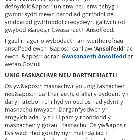
defnyddio&apos;r un enw neu enw tebyg i
gwmni sydd mewn datodiad gorfodol neu
ymddatod gwirfoddol credydwyr, gallwch roi
gwybod i&apos;r Gwasanaeth Ansolfedd.
I gael rhagor o wybodaeth am weithdrefnau
ansolfedd ewch i&apos;r canllaw
'Ansolfedd'
ac
ewch i&apos;r adran
Gwasanaeth Ansolfedd
ar
wefan Gov.uk.
UNIG FASNACHWR NEU BARTNERIAETH
Os yw&apos;r masnachwr yn unig fasnachwr
neu&apos;n bartneriaeth, efallai y byddant yn
dal yn atebol i chi hyd yn oed os nad ydynt yn
masnachu mwyach. Darganfyddwch yr
amgylchiadau y tu l i pam y rhoddodd y
masnachwr y gorau i fasnachu. Os yw&apos;r
llys wedi rhoi gorchymyn methdaliad i