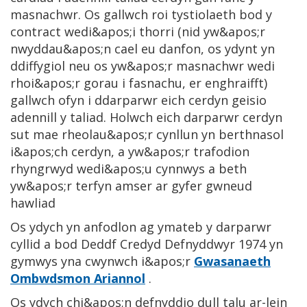
masnachwr. Os gallwch roi tystiolaeth bod y
contract wedi&apos;i thorri (nid yw&apos;r
nwyddau&apos;n cael eu danfon, os ydynt yn
ddiffygiol neu os yw&apos;r masnachwr wedi
rhoi&apos;r gorau i fasnachu, er enghraifft)
gallwch ofyn i ddarparwr eich cerdyn geisio
adennill y taliad. Holwch eich darparwr cerdyn
sut mae rheolau&apos;r cynllun yn berthnasol
i&apos;ch cerdyn, a yw&apos;r trafodion
rhyngrwyd wedi&apos;u cynnwys a beth
yw&apos;r terfyn amser ar gyfer gwneud
hawliad
Os ydych yn anfodlon ag ymateb y darparwr
cyllid a bod Deddf Credyd Defnyddwyr 1974 yn
gymwys yna cwynwch i&apos;r
Gwasanaeth
Ombwdsmon Ariannol
.
Os ydych chi&apos;n defnyddio dull talu ar-lein