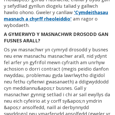
y sefydliad gynllun diogelu taliad y gallwch
hawlio ohono. Gweler y canllaw
'Cymdeithasau
masnach a chyrff rheoleiddio'
am ragor o
wybodaeth.
A GYMERWYD Y MASNACHWR DROSODD GAN
FUSNES ARALL?
Os yw masnachwr yn cymryd drosodd y busnes
neu enw masnachu masnachwr arall, nid ydynt
fel arfer yn gyfrifol mewn cyfraith am unrhyw
achosion o dorri contract (megis peidio danfon
nwyddau, problemau gyda lawrlwytho digidol
neu fethu cyflenwi gwasanaeth) a ddigwyddodd
cyn meddiannu&apos;r busnes. Gall y
masnachwr gynnig setliad i chi ar sail ewyllys da
neu eich cyfeirio at y corff sy&apos;n ymdrin
&apos;r ansolfedd, naill ai derbynnydd
swyddogol neu ymarferydd ansolfedd (gweler yr