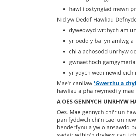
hawl i ostyngiad mewn pr
Nid yw Deddf Hawliau Defnyddw
dywedwyd wrthych am unrh
yr oedd y bai yn amlwg a 
chi a achosodd unrhyw dd
gwnaethoch gamgymeriad -
yr ydych wedi newid eich
Mae'r canllaw
'Gwerthu a chy
hawliau a pha rwymedi y mae 
A OES GENNYCH UNRHYW HA
Oes. Mae gennych chi'r un hawl
pan fyddwch chi'n cael un new
benderfynu a yw o ansawdd bo
gadair wthio'n drylwyr cyn i c