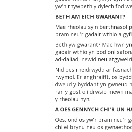
yw'n rhywbeth y dylech fod we
BETH AM EICH GWARANT?
Mae rheolau sy'n berthnasol 
pram neu'r gadair wthio a gyfle
Beth yw gwarant? Mae hwn yn 
gadair wthio yn bodloni safo
ad-daliad, newid neu atgyweiri
Nid oes rheidrwydd ar fasnac
rwymol. Er enghraifft, os byd
dweud y byddant yn gwneud hyn
ran y gost o'i drwsio mewn ma
y rheolau hyn.
A OES GENNYCH CHI'R UN 
Oes, ond os yw'r pram neu'r g
chi ei brynu neu os gwnaethoch