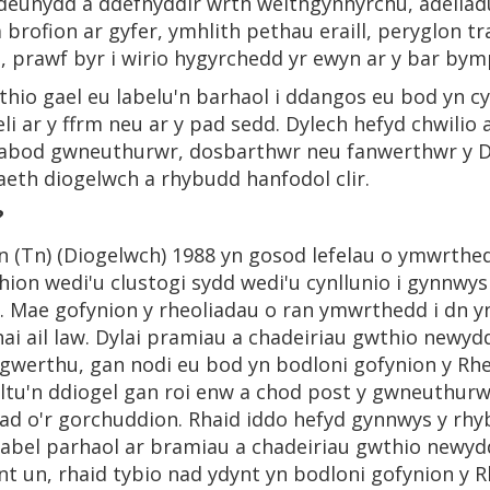
ddeunydd a ddefnyddir wrth weithgynhyrchu, adeiladu,
 brofion ar gyfer, ymhlith pethau eraill, peryglon t
, prawf byr i wirio hygyrchedd yr ewyn ar y bar bympe
hio gael eu labelu'n barhaol i ddangos eu bod yn cy
abeli ar y ffrm neu ar y pad sedd. Dylech hefyd chwilio
nabod gwneuthurwr, dosbarthwr neu fanwerthwr y D
eth diogelwch a rhybudd hanfodol clir.
?
n (Tn) (Diogelwch) 1988 yn gosod lefelau o ymwrthe
chion wedi'u clustogi sydd wedi'u cynllunio i gynnwy
 Mae gofynion y rheoliadau o ran ymwrthedd i dn y
ai ail law. Dylai pramiau a chadeiriau gwthio newy
werthu, gan nodi eu bod yn bodloni gofynion y Rheo
ylltu'n ddiogel gan roi enw a chod post y gwneuthur
rifiad o'r gorchuddion. Rhaid iddo hefyd gynnwys y 
abel parhaol ar bramiau a chadeiriau gwthio newydd
t un, rhaid tybio nad ydynt yn bodloni gofynion y R