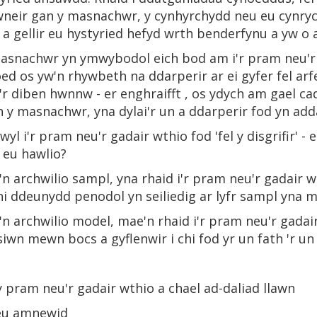
wneir gan y masnachwr, y cynhyrchydd neu eu cynry
r a gellir eu hystyried hefyd wrth benderfynu a yw 
snachwr yn ymwybodol eich bod am i'r pram neu'r g
ed os yw'n rhywbeth na ddarperir ar ei gyfer fel arf
i'r diben hwnnw - er enghraifft , os ydych am gael ca
 y masnachwr, yna dylai'r un a ddarperir fod yn add
l i'r pram neu'r gadair wthio fod 'fel y disgrifir' - 
 eu hawlio?
 archwilio sampl, yna rhaid i'r pram neu'r gadair w
hi ddeunydd penodol yn seiliedig ar lyfr sampl yna 
 archwilio model, mae'n rhaid i'r pram neu'r gadair
ersiwn mewn bocs a gyflenwir i chi fod yr un fath 'r 
 pram neu'r gadair wthio a chael ad-daliad llawn
neu amnewid