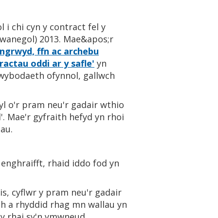
 chi cyn y contract fel y
hwanegol) 2013. Mae&apos;r
ngrwyd, ff
n ac archebu
actau oddi ar y safle'
yn
wybodaeth ofynnol, gallwch
l o'r pram neu'r gadair wthio
'. Mae'r gyfraith hefyd yn rhoi
au.
 enghraifft, rhaid iddo fod yn
is, cyflwr y pram neu'r gadair
h a rhyddid rhag mn wallau yn
 y rhai sy'n ymwneud