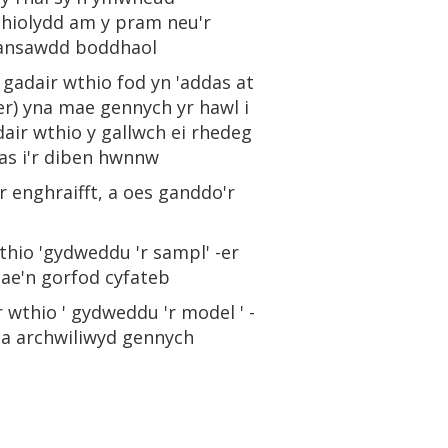
chiolydd am y pram neu'r
o ansawdd boddhaol
adair wthio fod yn 'addas at
er) yna mae gennych yr hawl i
dair wthio y gallwch ei rhedeg
as i'r diben hwnnw
er enghraifft, a oes ganddo'r
thio 'gydweddu 'r sampl' -er
mae'n gorfod cyfateb
 wthio ' gydweddu 'r model ' -
un a archwiliwyd gennych