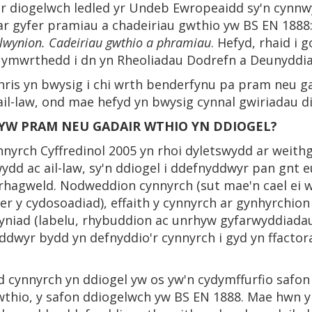
er diogelwch ledled yr Undeb Ewropeaidd sy'n cynnwy
ar gyfer pramiau a chadeiriau gwthio yw BS EN 1888
olwynion. Cadeiriau gwthio a phramiau
. Hefyd, rhaid i 
n ymwrthedd i dn yn Rheoliadau Dodrefn a Deunyddia
ris yn bwysig i chi wrth benderfynu pa pram neu ga
il-law, ond mae hefyd yn bwysig cynnal gwiriadau d
YW PRAM NEU GADAIR WTHIO YN DDIOGEL?
nyrch Cyffredinol 2005 yn rhoi dyletswydd ar weit
wydd ac ail-law, sy'n ddiogel i ddefnyddwyr pan gnt
ei rhagweld. Nodweddion cynnyrch (sut mae'n cael ei
 y cydosoadiad), effaith y cynnyrch ar gynhyrchion e
yniad (labelu, rhybuddion ac unrhyw gyfarwyddiadau
ddwyr bydd yn defnyddio'r cynnyrch i gyd yn ffacto
od cynnyrch yn ddiogel yw os yw'n cydymffurfio safo
wthio, y safon ddiogelwch yw BS EN 1888. Mae hwn y