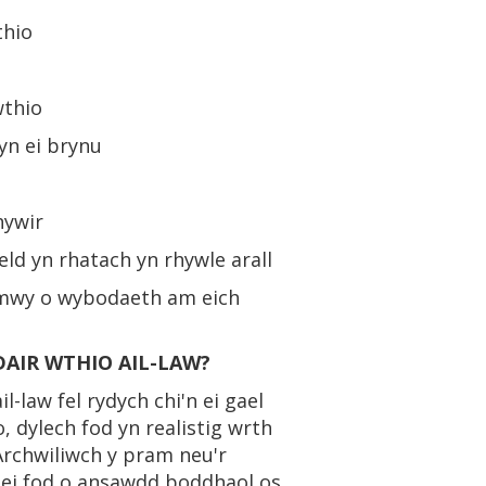
thio
wthio
yn ei brynu
hywir
ld yn rhatach yn rhywle arall
mwy o wybodaeth am eich
AIR WTHIO AIL-LAW?
-law fel rydych chi'n ei gael
 dylech fod yn realistig wrth
rchwiliwch y pram neu'r
is ei fod o ansawdd boddhaol os