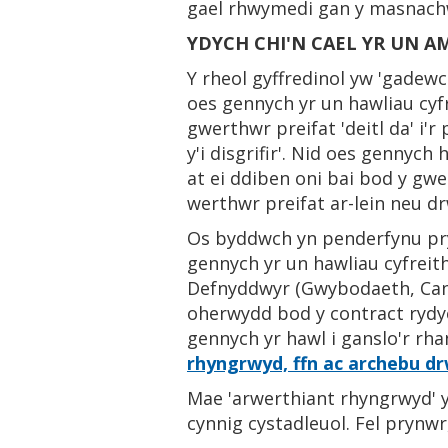
gael rhwymedi gan y masnach
YDYCH CHI'N CAEL YR UN A
Y rheol gyffredinol yw 'gadew
oes gennych yr un hawliau cyf
gwerthwr preifat 'deitl da' i'r
y'i disgrifir'. Nid oes genny
at ei ddiben oni bai bod y gw
werthwr preifat ar-lein neu d
Os byddwch yn penderfynu pry
gennych yr un hawliau cyfrei
Defnyddwyr (Gwybodaeth, Cans
oherwydd bod y contract rydyc
gennych yr hawl i ganslo'r rha
rhyngrwyd, ffn ac archebu drw
Mae 'arwerthiant rhyngrwyd' y
cynnig cystadleuol. Fel prynwr