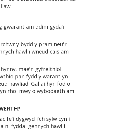
llaw.
g gwarant am ddim gyda'r
rchwr y bydd y pram neu'r
nnych hawl i wneud cais am
hynny, mae'n gyfreithiol
wthio pan fydd y warant yn
d hawliad. Gallai hyn fod o
yn rhoi mwy o wybodaeth am
 WERTH?
 fe'i dygwyd i'ch sylw cyn i
na ni fyddai gennych hawl i