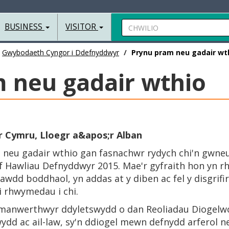
BUSINESS
VISITOR
Gwybodaeth Cyngor i Ddefnyddwyr
Prynu pram neu gadair wt
 neu gadair wthio
r Cymru, Lloegr a&apos;r Alban
neu gadair wthio gan fasnachwr rydych chi'n gwneud
 Hawliau Defnyddwyr 2015. Mae'r gyfraith hon yn rho
wdd boddhaol, yn addas at y diben ac fel y disgrifir
i rhwymedau i chi.
anwerthwyr ddyletswydd o dan Reoliadau Diogelwch
ydd ac ail-law, sy'n ddiogel mewn defnydd arferol ne