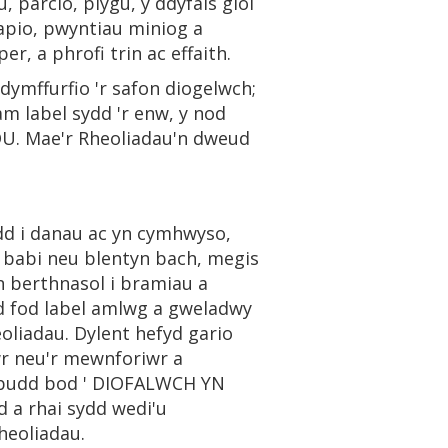
 parcio, plygu, y ddyfais gloi
rapio, pwyntiau miniog a
r, a phrofi trin ac effaith.
dymffurfio 'r safon diogelwch;
 am label sydd 'r enw, y nod
U. Mae'r Rheoliadau'n dweud
dd i danau ac yn cymhwyso,
s babi neu blentyn bach, megis
n berthnasol i bramiau a
dd fod label amlwg a gweladwy
liadau. Dylent hefyd gario
wr neu'r mewnforiwr a
rhybudd bod ' DIOFALWCH YN
 a rhai sydd wedi'u
heoliadau.