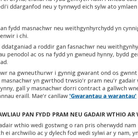
di'i ddarganfod neu y tynnwyd eich sylw ato ymlaen 
pan fydd masnachwr neu weithgynhyrchydd yn cynni
nwir i chi.
ddatganiad a roddir gan fasnachwr neu weithgynhy
nau penodol ac os na fydd yn gwneud hynny, bydd ge
ad.
hwr na gwneuthurwr i gynnig gwarant ond os gwnnt 
d masnachwr yn gwrthod trwsio'r pram neu'r gadair 
ny, gall y masnachwr dorri contract a gallwch wneu
nnau eraill. Mae'r canllaw
'Gwarantau a warantau'
HAWLIAU PAN FYDD PRAM NEU GADAIR WTHIO AR
adair wthio wedi gostwng o ran pris oherwydd nam ac
 ei archwilio ac y dylech fod wedi sylwi ar y nam, y