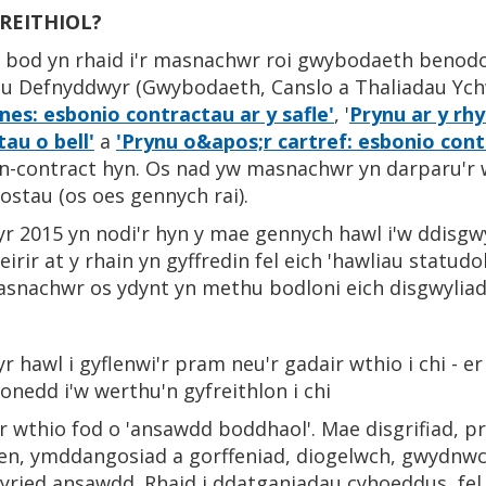
REITHIOL?
 bod yn rhaid i'r masnachwr roi gwybodaeth benodol i
au Defnyddwyr (Gwybodaeth, Canslo a Thaliadau Yc
nes: esbonio contractau ar y safle'
, '
Prynu ar y rhy
au o bell'
a
'Prynu o&apos;r cartref: esbonio contr
yn-contract hyn. Os nad yw masnachwr yn darparu'r 
ostau (os oes gennych rai).
 2015 yn nodi'r hyn y mae gennych hawl i'w ddisgwy
irir at y rhain yn gyffredin fel eich 'hawliau statudol
asnachwr os ydynt yn methu bodloni eich disgwyliad
r hawl i gyflenwi'r pram neu'r gadair wthio i chi - er
nedd i'w werthu'n gyfreithlon i chi
ir wthio fod o 'ansawdd boddhaol'. Mae disgrifiad, pr
ben, ymddangosiad a gorffeniad, diogelwch, gwydnwc
tyried ansawdd. Rhaid i ddatganiadau cyhoeddus, fel