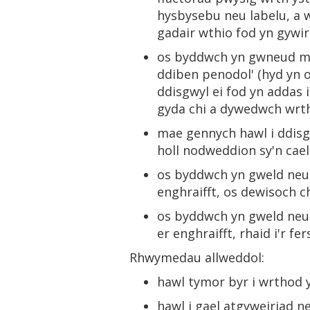
hysbysebu neu labelu, a 
gadair wthio fod yn gywi
os byddwch yn gwneud ma
ddiben penodol' (hyd yn o
ddisgwyl ei fod yn addas 
gyda chi a dywedwch wrth
mae gennych hawl i ddisgwy
holl nodweddion sy'n cael
os byddwch yn gweld neu'n
enghraifft, os dewisoch c
os byddwch yn gweld neu'n
er enghraifft, rhaid i'r f
Rhwymedau allweddol:
hawl tymor byr i wrthod y
hawl i gael atgyweiriad 