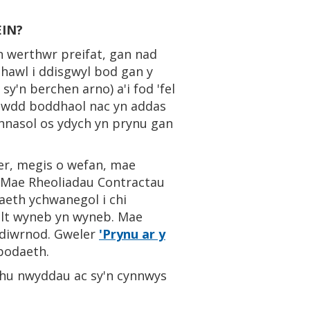
EIN?
n werthwr preifat, gan nad
hawl i ddisgwyl bod gan y
sy'n berchen arno) a'i fod 'fel
nsawdd boddhaol nac yn addas
thnasol os ydych yn prynu gan
er, megis o wefan, mae
. Mae Rheoliadau Contractau
eth ychwanegol i chi
wllt wyneb yn wyneb. Mae
4 diwrnod. Gweler
'Prynu ar y
bodaeth.
rthu nwyddau ac sy'n cynnwys