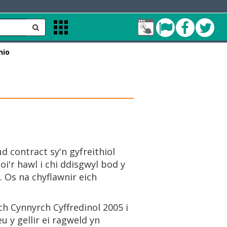
Fy
Pont
Faceb
Twit
Apps
Nghyfrif
Menu
Cleddau
hio
green
 contract sy'n gyfreithiol
i'r hawl i chi ddisgwyl bod y
. Os na chyflawnir eich
 Cynnyrch Cyffredinol 2005 i
u y gellir ei ragweld yn