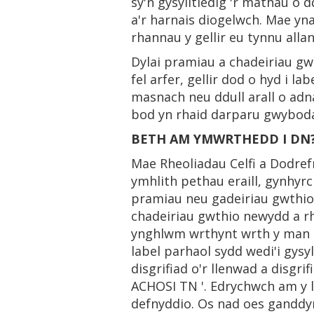
sy'n gysylltiedig 'r mathau o 
a'r harnais diogelwch. Mae yna
rhannau y gellir eu tynnu allan
Dylai pramiau a chadeiriau gwt
fel arfer, gellir dod o hyd i l
masnach neu ddull arall o ad
bod yn rhaid darparu gwyboda
BETH AM YMWRTHEDD I DN
Mae Rheoliadau Celfi a Dodref
ymhlith pethau eraill, gynhyr
pramiau neu gadeiriau gwthio.
chadeiriau gwthio newydd a rh
ynghlwm wrthynt wrth y man g
label parhaol sydd wedi'i gys
disgrifiad o'r llenwad a disg
ACHOSI TN '. Edrychwch am y l
defnyddio. Os nad oes ganddyn