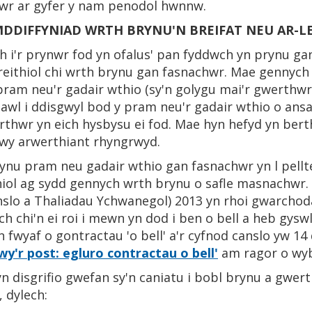
wr ar gyfer y nam penodol hwnnw.
MDDIFFYNIAD WRTH BRYNU'N BREIFAT NEU AR-L
ch i'r prynwr fod yn ofalus' pan fyddwch yn prynu ga
reithiol chi wrth brynu gan fasnachwr. Mae gennych 
 pram neu'r gadair wthio (sy'n golygu mai'r gwerthwr 
ch hawl i ddisgwyl bod y pram neu'r gadair wthio o a
erthwr yn eich hysbysu ei fod. Mae hyn hefyd yn ber
rwy arwerthiant rhyngrwyd.
nu pram neu gadair wthio gan fasnachwr yn l pellt
thiol ag sydd gennych wrth brynu o safle masnachwr
lo a Thaliadau Ychwanegol) 2013 yn rhoi gwarchoda
h chi'n ei roi i mewn yn dod i ben o bell a heb gys
n fwyaf o gontractau 'o bell' a'r cyfnod canslo yw 1
y'r post: egluro contractau o bell'
am ragor o wy
n disgrifio gwefan sy'n caniatu i bobl brynu a gwe
, dylech: