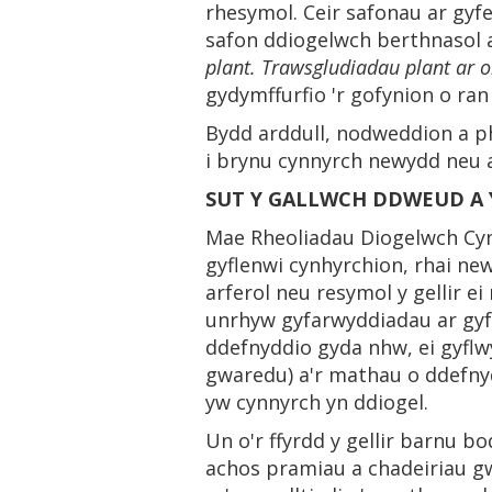
rhesymol. Ceir safonau ar gyf
safon ddiogelwch berthnasol 
plant. Trawsgludiadau plant ar 
gydymffurfio 'r gofynion o ra
Bydd arddull, nodweddion a ph
i brynu cynnyrch newydd neu a
SUT Y GALLWCH DDWEUD A 
Mae Rheoliadau Diogelwch Cyn
gyflenwi cynhyrchion, rhai ne
arferol neu resymol y gellir 
unrhyw gyfarwyddiadau ar gyfer
ddefnyddio gyda nhw, ei gyflw
gwaredu) a'r mathau o ddefny
yw cynnyrch yn ddiogel.
Un o'r ffyrdd y gellir barnu b
achos pramiau a chadeiriau g