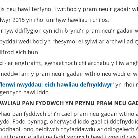
is neu hawl terfynol i wrthod y pram neu'r gadair w
yr 2015 yn rhoi unrhyw hawliau i chi os:
yw ddiffygion cyn ichi brynu'r pram neu'r gadair 
byddai wedi bod yn rhesymol ei sylwi ar archwiliad c
ifrod eich hun
 er enghraifft, gwnaethoch chi archebu y lliw ang
 meddwl am y pram neu'r gadair wthio neu wedi ei we
flenwi nwyddau: eich hawliau defnyddwyr'
yn rhoi 
gennych hawl iddo.
WLIAU PAN FYDDWCH YN PRYNU PRAM NEU GAD
iau pan fyddwch chi'n cael pram neu gadair wthio ail
ydd. Fodd bynnag, oherwydd iddo gael ei ddefnyddio,
ddhaol, ond peidiwch chyfaddawdu ar ddiogelwch.A
hi ei brynu; efallai na fydd gennych hawl i wneud ca