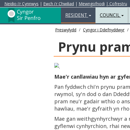
Neidio i'r Cynnwys
|
Ewch i'r Chwiliad
|
Mewngofnodi
| Cofrestru
RESIDENT
COUNCIL
Preswylydd
Cyngor i Ddefnyddwyr
Prynu pram
Mae'r canllawiau hyn ar gyfe
Pan fyddwch chi'n prynu pram 
rwymol, sy'n dod o dan Ddeddf
pram neu'r gadair wthio o ansa
hawliau, mae'r gyfraith yn rho
Mae gan weithgynhyrchwyr a m
gyflenwi cynhyrchion, rhai new