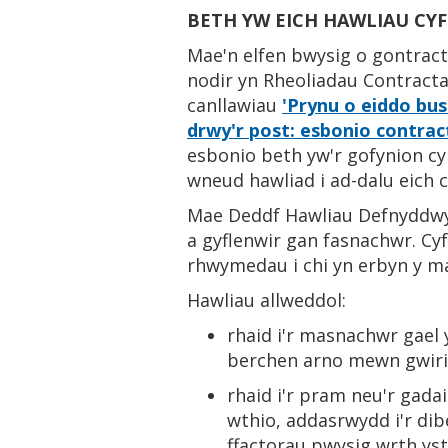
BETH YW EICH HAWLIAU CYF
Mae'n elfen bwysig o gontract
nodir yn Rheoliadau Contract
canllawiau
'Prynu o eiddo bus
drwy'r post: esbonio contract
esbonio beth yw'r gofynion c
wneud hawliad i ad-dalu eich c
Mae Deddf Hawliau Defnyddwyr
a gyflenwir gan fasnachwr. Cyfe
rhwymedau i chi yn erbyn y m
Hawliau allweddol:
rhaid i'r masnachwr gael y
berchen arno mewn gwirio
rhaid i'r pram neu'r gada
wthio, addasrwydd i'r di
ffactorau pwysig wrth ys