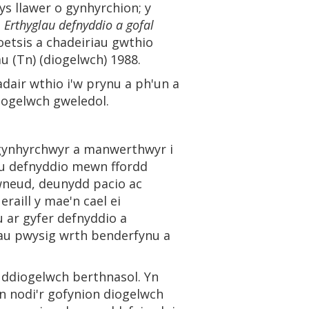
s llawer o gynhyrchion; y
:
Erthyglau defnyddio a gofal
goetsis a chadeiriau gwthio
u (Tn) (diogelwch) 1988.
dair wthio i'w prynu a ph'un a
iogelwch gweledol.
hgynhyrchwyr a manwerthwyr i
 eu defnyddio mewn ffordd
 wneud, deunydd pacio ac
raill y mae'n cael ei
 ar gyfer defnyddio a
rau pwysig wrth benderfynu a
n ddiogelwch berthnasol. Yn
n nodi'r gofynion diogelwch