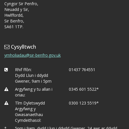
Cyngor Sir Penfro,
Neuadd y Sir,
Hwlffordd,
Sir Benfro,
SA61 1TP.
Cysylltwch
ymholiadau@sir-benfro.gov.uk
Rhif ffôn:
01437 764551
Dydd Llun i ddydd
Gwener, 9am i 5pm
Argyfwng y tu allan i
0345 601 5522*
oriau:
Tîm Dyletswydd
0300 123 5519*
Argyfwng y
Gwasanaethau
Cymdeithasol:
*
5pm i 9am, dydd Llun i ddydd Gwener, 24 awr ar ddydd