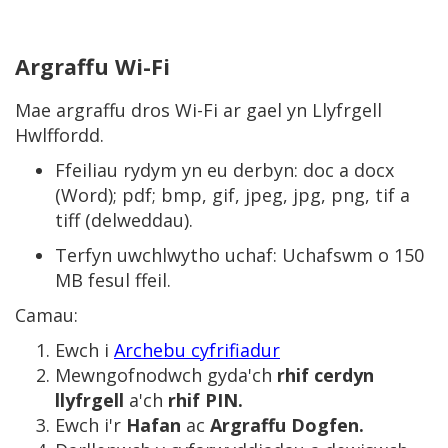
Argraffu Wi-Fi
Mae argraffu dros Wi-Fi ar gael yn Llyfrgell
Hwlffordd.
Ffeiliau rydym yn eu derbyn: doc a docx
(Word); pdf; bmp, gif, jpeg, jpg, png, tif a
tiff (delweddau).
Terfyn uwchlwytho uchaf: Uchafswm o 150
MB fesul ffeil.
Camau:
Ewch i
Archebu cyfrifiadur
Mewngofnodwch gyda'ch
rhif cerdyn
llyfrgell
a'ch
rhif PIN.
Ewch i'r
Hafan
ac
Argraffu Dogfen.