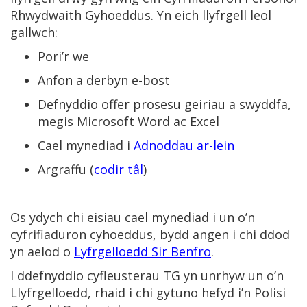
Rhwydwaith Gyhoeddus. Yn eich llyfrgell leol
gallwch:
Pori’r we
Anfon a derbyn e-bost
Defnyddio offer prosesu geiriau a swyddfa,
megis Microsoft Word ac Excel
Cael mynediad i
Adnoddau ar-lein
Argraffu (
codir tâl
)
Os ydych chi eisiau cael mynediad i un o’n
cyfrifiaduron cyhoeddus, bydd angen i chi ddod
yn aelod o
Lyfrgelloedd Sir Benfro
.
I ddefnyddio cyfleusterau TG yn unrhyw un o’n
Llyfrgelloedd, rhaid i chi gytuno hefyd i’n Polisi