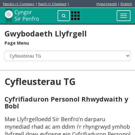
Neidio i'r Cynnwys
|
Ewch i'r Chwiliad
|
Hygyrchedd
|
English
Preswylydd
Chwilio
Toggl
Apps
navig
Menu
Gwybodaeth Llyfrgell
Page Menu
Cyfleusterau TG
Cyfrifiaduron Personol Rhwydwaith y
Bobl
Mae Llyfrgelloedd Sir Benfro’n darparu
mynediad rhad ac am ddim i’r rhyngrwyd ymhob
llyfrgell drwy gyfrwng ein Cyfrifiaduron Personol