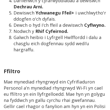
Darllenwch y cyfarwyddiadau a dewiswch
Dechrau Arni.
Dewiswch
Ychwanegu Ffeil+
i uwchlwytho'r
ddogfen o'ch dyfais.
Dewch o hyd i'ch ffeil a dewiswch
Cyflwyno.
Nodwch y
Rhif Cyfeirnod.
Galwch heibio i Lyfrgell Hwlffordd i dalu a
chasglu eich dogfennau sydd wedi’u
hargraffu.
Ffiltro
Mae mynediad rhyngrwyd ein Cyfrifiaduron
Personol a’n mynediad rhyngrwyd Wi-Fi yn cael
eu ffiltro yn ein llyfrgelloedd. Mae hyn yn golygu
na fyddwch yn gallu cyrchu rhai gwefannau.
Gellir cael rhagor o fanylion am hyn yn ein Polisi