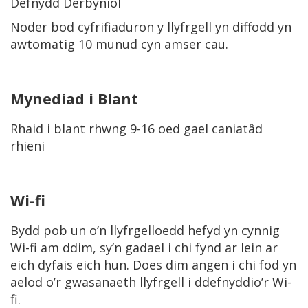
Defnydd Derbyniol
Noder bod cyfrifiaduron y llyfrgell yn diffodd yn
awtomatig 10 munud cyn amser cau.
Mynediad i Blant
Rhaid i blant rhwng 9-16 oed gael caniatâd
rhieni
Wi-fi
Bydd pob un o’n llyfrgelloedd hefyd yn cynnig
Wi-fi am ddim, sy’n gadael i chi fynd ar lein ar
eich dyfais eich hun. Does dim angen i chi fod yn
aelod o’r gwasanaeth llyfrgell i ddefnyddio’r Wi-
fi.