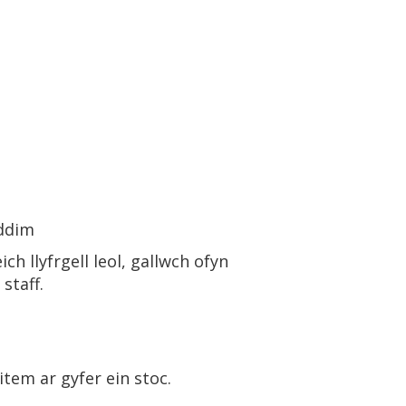
 ddim
ch llyfrgell leol, gallwch ofyn
staff.
tem ar gyfer ein stoc.