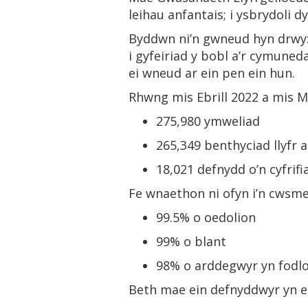
leihau anfantais; i ysbrydoli 
Byddwn ni’n gwneud hyn drwy
i gyfeiriad y bobl a’r cymune
ei wneud ar ein pen ein hun.
Rhwng mis Ebrill 2022 a mis M
275,980 ymweliad
265,349 benthyciad llyfr 
18,021 defnydd o’n cyfrif
Fe wnaethon ni ofyn i’n cwsme
99.5% o oedolion
99% o blant
98% o arddegwyr yn fodlo
Beth mae ein defnyddwyr yn e