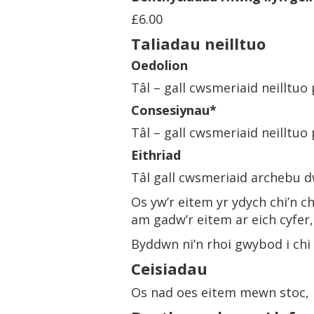
£6.00
Taliadau neilltuo
Oedolion
Tâl – gall cwsmeriaid neilltuo
C
onsesiynau*
Tâl – gall cwsmeriaid neilltuo
Eithriad
Tâl gall cwsmeriaid archebu d
Os yw’r eitem yr ydych chi’n ch
am gadw’r eitem ar eich cyfer, 
Byddwn ni’n rhoi gwybod i chi 
Ceisiadau
Os nad oes eitem mewn stoc, l