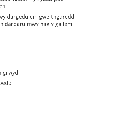
ch.
rwy dargedu ein gweithgaredd
wyn darparu mwy nag y gallem
hyngrwyd
Roedd: