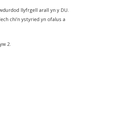
durdod llyfrgell arall yn y DU.
ech chi’n ystyried yn ofalus a
 yw 2.