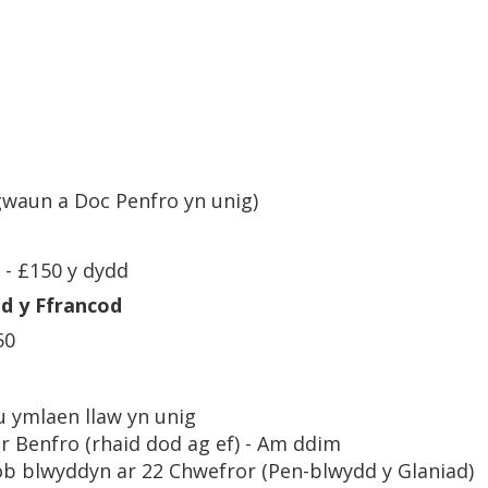
gwaun a Doc Penfro yn unig)
e - £150 y dydd
ad y Ffrancod
50
u ymlaen llaw yn unig
ir Benfro (rhaid dod ag ef) - Am ddim
b blwyddyn ar 22 Chwefror (Pen-blwydd y Glaniad)