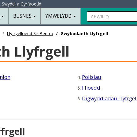
|
Swyddi a Gyrfaoedd
Chwilio
R
BUSNES
YMWELYDD
Llyfrgelloedd Sir Benfro
Gwybodaeth Llyfrgell
 Llyfrgell
nion
Polisiau
4.
Ffioedd
5.
Digwyddiadau Llyfrgel
6.
frgell