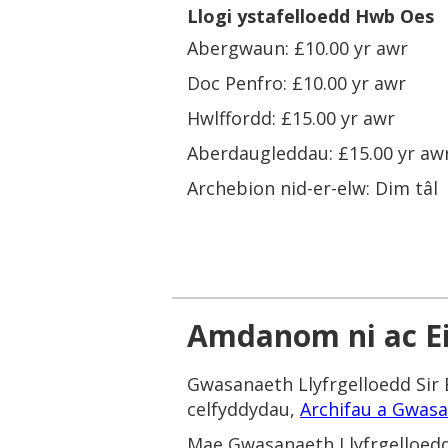
Llogi ystafelloedd Hwb Oes
Abergwaun: £10.00 yr awr
Doc Penfro: £10.00 yr awr
Hwlffordd: £15.00 yr awr
Aberdaugleddau: £15.00 yr aw
Archebion nid-er-elw: Dim tâl
Amdanom ni ac E
Gwasanaeth Llyfrgelloedd Sir 
celfyddydau,
Archifau a Gwas
Mae Gwasanaeth Llyfrgelloedd