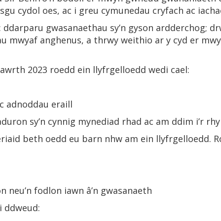
dysgu cydol oes, ac i greu cymunedau cryfach ac iacha
: ddarparu gwasanaethau sy’n gyson ardderchog; d
dau mwyaf anghenus, a thrwy weithio ar y cyd er m
awrth 2023 roedd ein llyfrgelloedd wedi cael:
ac adnoddau eraill
iaduron sy’n cynnig mynediad rhad ac am ddim i’r r
riaid beth oedd eu barn nhw am ein llyfrgelloedd. 
n neu’n fodlon iawn â’n gwasanaeth
i ddweud: