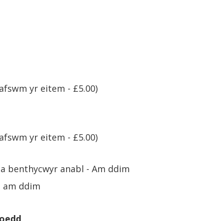
afswm yr eitem - £5.00)
afswm yr eitem - £5.00)
d a benthycwyr anabl - Am ddim
 - am ddim
loedd