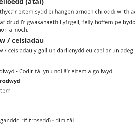
lloedd (atal)
nthyca’r eitem sydd ei hangen arnoch chi oddi wrth aw
 drud i’r gwasanaeth llyfrgell, felly hoffem pe bydd
hon arnoch.
w / ceisiadau
 / ceisiadau y gall un darllenydd eu cael ar un adeg
iwyd - Codir tâl yn unol â’r eitem a gollwyd
frodwyd
eitem
anddo rif trosedd) - dim tâl