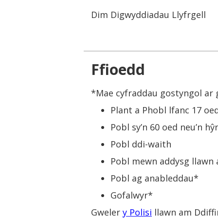
Dim Digwyddiadau Llyfrgell
Ffioedd
*Mae cyfraddau gostyngol ar ga
Plant a Phobl lfanc 17 oe
Pobl sy’n 60 oed neu’n hŷ
Pobl ddi-waith
Pobl mewn addysg llawn
Pobl ag anableddau*
Gofalwyr*
Gweler
y Polisi
llawn am Ddiff