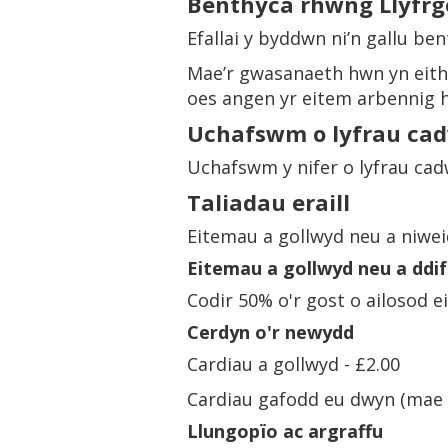
Benthyca rhwng Llyfrge
Efallai y byddwn ni’n gallu be
Mae’r gwasanaeth hwn yn eithaf
oes angen yr eitem arbennig 
Uchafswm o lyfrau cad
Uchafswm y nifer o lyfrau cadw
Taliadau eraill
Eitemau a gollwyd neu a niweid
Eitemau a gollwyd neu a ddi
Codir 50% o'r gost o ailosod 
Cerdyn o'r newydd
Cardiau a gollwyd - £2.00
Cardiau gafodd eu dwyn (mae g
Llungopïo ac argraffu