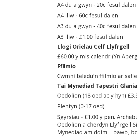
A4 du a gwyn - 20c fesul dalen
A4 lliw - 60c fesul dalen
A3 du a gwyn - 40c fesul dalen
A3 lliw - £1.00 fesul dalen
Llogi Orielau Celf Llyfrgell
£60.00 y mis calendr (Yn Aber
Ffilmio
Cwmni teledu'n ffilmio ar safl
Tai Mynediad Tapestri Glani
Oedolion (18 oed ac y hyn) £3.
Plentyn (0-17 oed)
Sgyrsiau - £1.00 y pen. Archeb
Oedolion a cherdyn Llyfrgell S
Mynediad am ddim. i bawb, bo