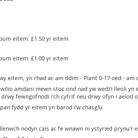
 pum eitem: £1.50 yr eitem
 pum eitem: £1.00 yr eitem
wy eitem, yn rhad ac am ddim - Plant 0-17 oed - am
wilio amdani mewn stoc ond nad yw wedi’i lleoli yn ei
drwy fewngofnodi i’ch cyfrif neu drwy ofyn i aelod o 
pan fydd yr eitem yn barod i’w chasglu.
lenwch nodyn cais ac fe wnawn ni ystyried prynu’r ei