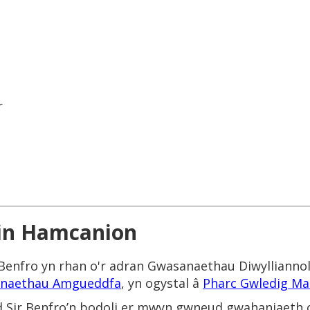
r
in Hamcanion
Benfro yn rhan o'r adran Gwasanaethau Diwylliannol,
anaethau Amgueddfa
, yn ogystal â
Pharc Gwledig Ma
 Sir Benfro’n bodoli er mwyn gwneud gwahaniaeth ca