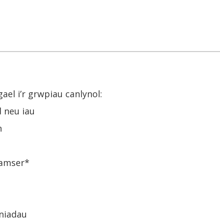
el i’r grwpiau canlynol:
d neu iau
n
 amser*
iniadau