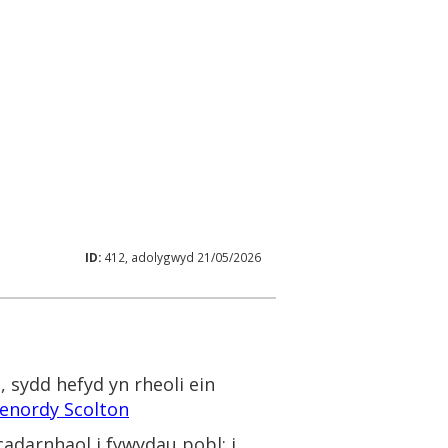
ID:
412, adolygwyd 21/05/2026
 sydd hefyd yn rheoli ein
enordy Scolton
darnhaol i fywydau pobl; i