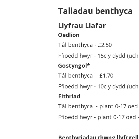
Taliadau benthyca
Llyfrau Llafar
Oedlion
Tâl benthyca - £2.50
Ffioedd hwyr - 15c y dydd (uch
Gostyngol*
Tâl benthyca - £1.70
Ffioedd hwyr - 10c y dydd (uch
Eithriad
Tâl benthyca - plant 0-17 oe
Ffioedd hwyr - plant 0-17 oed
Benthyciadau rhwng llyfrgel