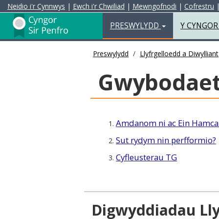
Neidio i'r Cynnwys
|
Ewch i'r Chwiliad
|
Mewngofnodi
|
Cofrestru
Preswylydd
PRESWYLYDD
Y CYNGO
Preswylydd
Llyfrgelloedd a Diwylliant
Gwybodaeth
Amdanom ni ac Ein Hamca
1.
Sut rydym nin perfformio?
2.
Cyfleusterau TG
3.
Digwyddiadau Lly