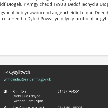
df Diogelu'r Amgylchedd 1990 a Deddf Iechyd a Diog
i gynnal heb yr awdurdod angenrheidiol o dan Dded
fro a Heddlu Dyfed Powys yn dilyn y protocol ar gyf
Cysylltwch
ymholiadau@sir-benfro.gov.uk
Rhif ffôn:
01437 764551
Dydd Llun i ddydd
Gwener, 9am i 5pm
Argyfwng y tu allan i
0345 601 5522*