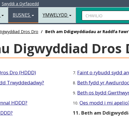
|
Swyddi a Gyrfaoedd
Chwilio
R
BUSNES
YMWELYDD
Digwyddiad Dros Dro
Beth am Ddigwyddiadau ar Raddfa Fawr
u Digwyddiad Dros 
Dros Dro (HDDD)
Faint o rybudd sydd ang
7.
aredd Trwyddedadwy?
Beth fydd yr Awdurdo
8.
Beth os bydd Gwrthwy
9.
ynnal HDDD?
Oes modd i mi apelio
10.
HDDD?
11. Beth am Ddigwyddi