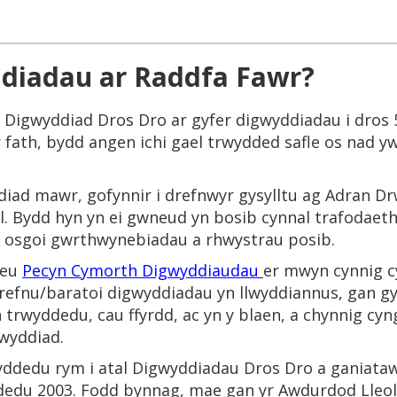
diadau ar Raddfa Fawr?
u Digwyddiad Dros Dro ar gyfer digwyddiadau i dros 
 fath, bydd angen ichi gael trwydded safle os nad yw
diad mawr, gofynnir i drefnwyr gysylltu ag Adran D
iol. Bydd hyn yn ei gwneud yn bosib cynnal trafodae
 osgoi gwrthwynebiadau a rhwystrau posib.
reu
Pecyn Cymorth Digwyddiaudau
er mwyn cynnig c
refnu/baratoi digwyddiadau yn llwyddiannus, gan gy
 trwyddedu, cau ffyrdd, ac yn y blaen, a chynnig cyn
wyddiad.
ddedu rym i atal Digwyddiadau Dros Dro a ganiata
edu 2003. Fodd bynnag, mae gan yr Awdurdod Lleol 