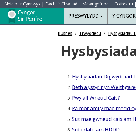
Neidio i'r Cynnwys
|
Ewch i'r Chwiliad
|
Mewngofnodi
|
Cofrestru
Preswylydd
PRESWYLYDD
Y CYNGO
Busnes
Trwyddedu
Hysbysiadau 
Hysbysiada
Hysbysiadau Digwyddiad 
1.
Beth a ystyrir yn Weithg
2.
Pwy all Wneud Cais?
3.
Pa mor aml y mae modd c
4.
Sut mae gwneud cais am 
5.
Sut i dalu am HDDD
6.