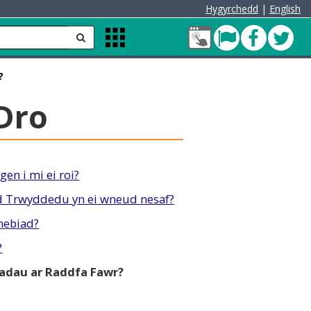
Hygyrchedd
|
English
Fy
Pont
Faceb
Twit
anfon
Apps
Nghyfrif
Menu
Cleddau
?
green
Dro
en i mi ei roi?
d Trwyddedu yn ei wneud nesaf?
nebiad?
?
adau ar Raddfa Fawr?