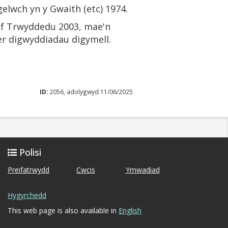
elwch yn y Gwaith (etc) 1974.
df Trwyddedu 2003, mae'n
er digwyddiadau digymell.
ID:
2056, adolygwyd 11/06/2025
Polisi
Preifatrwydd
Cwcis
Ymwadiad
Hygyrchedd
This web page is also available in
English