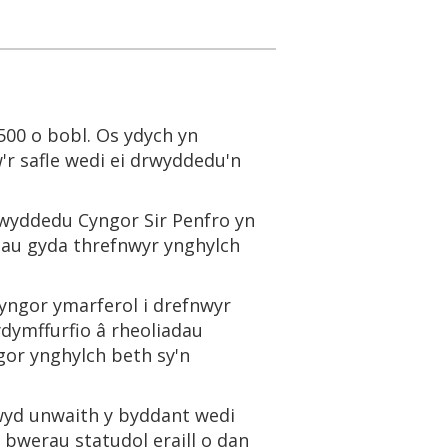
500 o bobl. Os ydych yn
'r safle wedi ei drwyddedu'n
rwyddedu Cyngor Sir Penfro yn
thau gyda threfnwyr ynghylch
yngor ymarferol i drefnwyr
dymffurfio â rheoliadau
gor ynghylch beth sy'n
wyd unwaith y byddant wedi
bwerau statudol eraill o dan