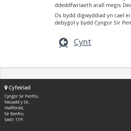
ddeddfwriaeth arall megis Ded
Os bydd digwyddiad yn cael e
debygol y bydd Cyngor Sir Pen
Cynt
Cyfeiriad
Cyngor Sir Penfro,
Neuadd y Sir,
Hwlffordd,
Sir Benfro,
SA61 1TP.