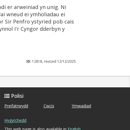
di er arweiniad yn unig. Ni
ai wneud ei ymholiadau ei
or Sir Penfro ystyried pob cais
ynnol i'r Cyngor dderbyn y
ID:
12818, revised 12/12/2025
Polisi
Preifatrwydd
Cwcis
Ymwadiad
Hygyrchedd
This web page is also available in
English