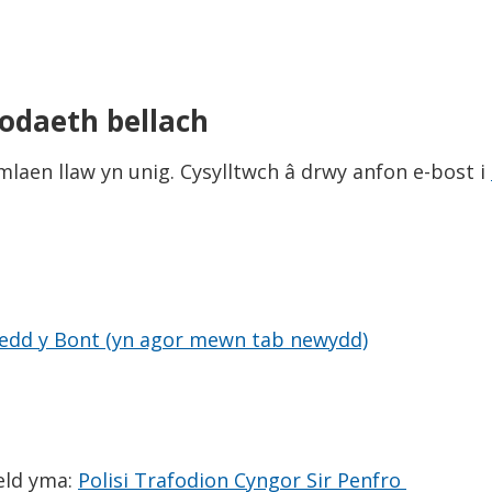
odaeth bellach
aen llaw yn unig. Cysylltwch â drwy anfon e-bost i
esedd y Bont (yn agor mewn tab newydd)
weld yma:
Polisi Trafodion Cyngor Sir Penfro