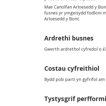
Mae Canolfan Arloesedd y Bont
fusnes yr ymgeisydd fodloni 
Arloesedd y Bont.
Ardrethi busnes
Gwerth ardrethol cyfredol o £
Costau cyfreithiol
Bydd pob parti yn gyfrifol am
Tystysgrif perfform