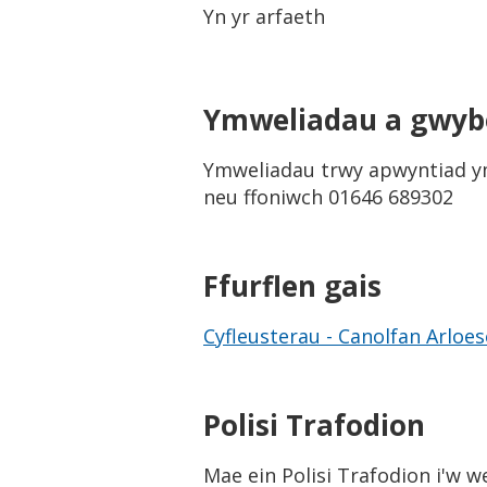
Yn yr arfaeth
Ymweliadau a gwyb
Ymweliadau trwy apwyntiad yml
neu ffoniwch 01646 689302
Ffurflen gais
Cyfleusterau - Canolfan Arlo
Polisi Trafodion
Mae ein Polisi Trafodion i'w 