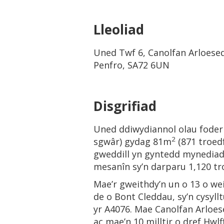
Lleoliad
Uned Twf 6, Canolfan Arloese
Penfro, SA72 6UN
Disgrifiad
Uned ddiwydiannol olau foder
2
sgwâr) gydag 81m
(871 troed
gweddill yn gyntedd mynedia
mesanîn sy’n darparu 1,120 t
Mae’r gweithdy’n un o 13 o wei
de o Bont Cleddau, sy’n cysyll
yr A4076. Mae Canolfan Arloese
ac mae’n 10 milltir o dref Hw