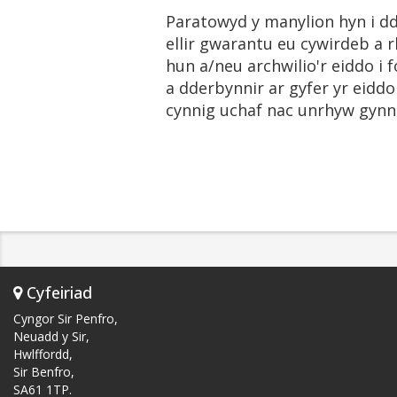
Paratowyd y manylion hyn i dda
ellir gwarantu eu cywirdeb a 
hun a/neu archwilio'r eiddo i 
a dderbynnir ar gyfer yr eidd
cynnig uchaf nac unrhyw gynni
Cyfeiriad
Cyngor Sir Penfro,
Neuadd y Sir,
Hwlffordd,
Sir Benfro,
SA61 1TP.