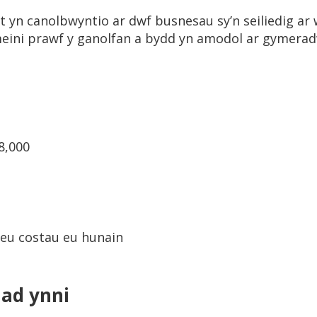
 yn canolbwyntio ar dwf busnesau sy’n seiliedig ar
meini prawf y ganolfan a bydd yn amodol ar gymer
8,000
 eu costau eu hunain
iad ynni