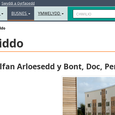
|
Swyddi a Gyrfaoedd
Chwilio
R
BUSNES
YMWELYDD
ddo
iddo
lfan Arloesedd y Bont, Doc, P