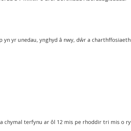
yn yr unedau, ynghyd â nwy, dŵr a charthffosiaeth s
 chymal terfynu ar ôl 12 mis pe rhoddir tri mis o ry