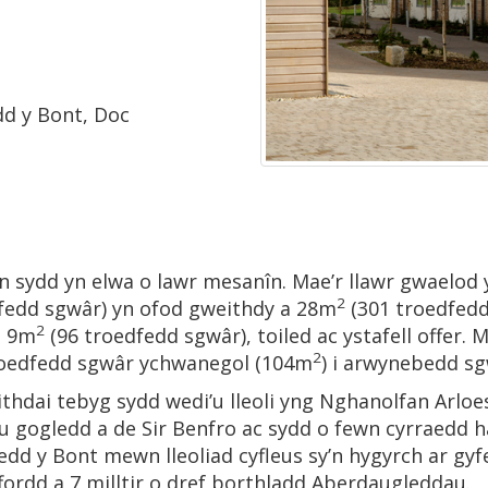
dd y Bont, Doc
n sydd yn elwa o lawr mesanîn. Mae’r llawr gwaelod
2
fedd sgwâr) yn ofod gweithdy a 28m
(301 troedfedd
2
d 9m
(96 troedfedd sgwâr), toiled ac ystafell offer. 
2
roedfedd sgwâr ychwanegol (104m
) i arwynebedd sg
thdai tebyg sydd wedi’u lleoli yng Nghanolfan Arloes
tu gogledd a de Sir Benfro ac sydd o fewn cyrraedd h
dd y Bont mewn lleoliad cyfleus sy’n hygyrch ar gyfe
lffordd a 7 milltir o dref borthladd Aberdaugleddau.