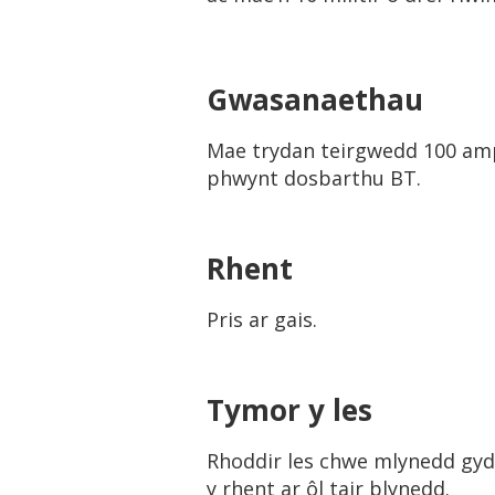
Gwasanaethau
Mae trydan teirgwedd 100 amp 
phwynt dosbarthu BT.
Rhent
Pris ar gais.
Tymor y les
Rhoddir les chwe mlynedd gyda
y rhent ar ôl tair blynedd.