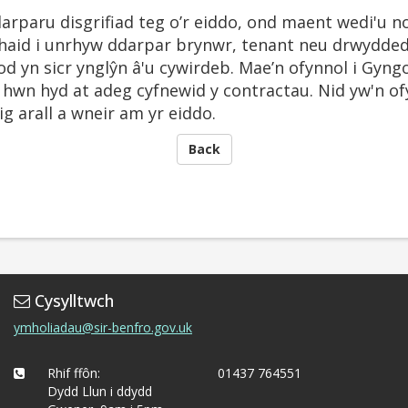
rparu disgrifiad teg o’r eiddo, ond maent wedi'u no
rhaid i unrhyw ddarpar brynwr, tenant neu drwydded
fod yn sicr ynglŷn â'u cywirdeb. Mae’n ofynnol i Gyng
o hwn hyd at adeg cyfnewid y contractau. Nid yw'n of
g arall a wneir am yr eiddo.
Back
Cysylltwch
ymholiadau@sir-benfro.gov.uk
Rhif ffôn:
01437 764551
Dydd Llun i ddydd