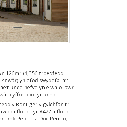
2
 yn 126m
(1,356 troedfedd
 sgwâr) yn ofod swyddfa, a’r
Mae’r uned hefyd yn elwa o lawr
wâr cyffredinol yr uned.
edd y Bont ger y gylchfan i’r
awdd i ffordd yr A477 a ffordd
r trefi Penfro a Doc Penfro;