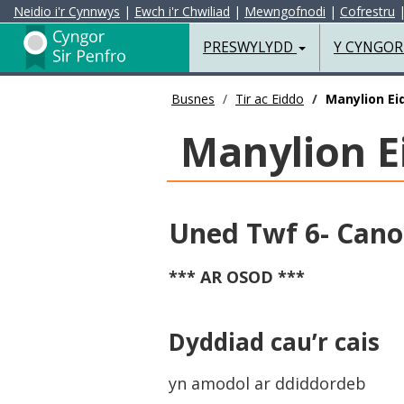
Neidio i'r Cynnwys
|
Ewch i'r Chwiliad
|
Mewngofnodi
|
Cofrestru
Preswylydd
PRESWYLYDD
Y CYNGO
Busnes
Tir ac Eiddo
Manylion Ei
Manylion E
Uned Twf 6- Cano
*** AR OSOD ***
Dyddiad cau’r cais
yn amodol ar ddiddordeb