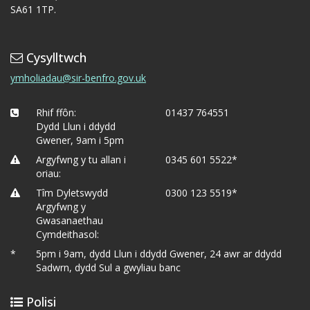
SA61 1TP.
Cysylltwch
ymholiadau@sir-benfro.gov.uk
Rhif ffôn:
01437 764551
Dydd Llun i ddydd
Gwener, 9am i 5pm
Argyfwng y tu allan i
0345 601 5522*
oriau:
Tîm Dyletswydd
0300 123 5519*
Argyfwng y
Gwasanaethau
Cymdeithasol:
*
5pm i 9am, dydd Llun i ddydd Gwener, 24 awr ar ddydd
Sadwrn, dydd Sul a gwyliau banc
Polisi