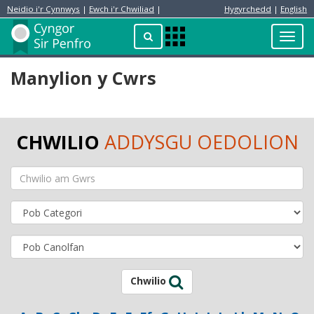
Neidio i'r Cynnwys
|
Ewch i'r Chwiliad
|
Hygyrchedd
|
English
Preswylydd
Chwilio
Toggl
Apps
navig
Menu
Manylion y Cwrs
CHWILIO
ADDYSGU OEDOLION
Chwilio