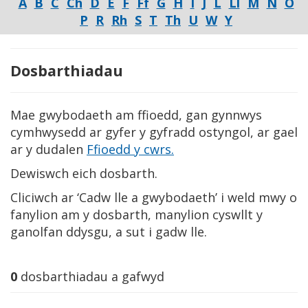
A
B
C
Ch
D
E
F
Ff
G
H
I
J
L
Ll
M
N
O
P
R
Rh
S
T
Th
U
W
Y
Dosbarthiadau
Mae gwybodaeth am ffioedd, gan gynnwys
cymhwysedd ar gyfer y gyfradd ostyngol, ar gael
ar y dudalen
Ffioedd y cwrs.
Dewiswch eich dosbarth.
Cliciwch ar ‘Cadw lle a gwybodaeth’ i weld mwy o
fanylion am y dosbarth, manylion cyswllt y
ganolfan ddysgu, a sut i gadw lle.
0
dosbarthiadau a gafwyd