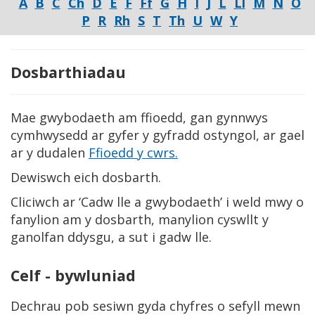
A
B
C
Ch
D
E
F
Ff
G
H
I
J
L
Ll
M
N
O
P
R
Rh
S
T
Th
U
W
Y
Dosbarthiadau
Mae gwybodaeth am ffioedd, gan gynnwys
cymhwysedd ar gyfer y gyfradd ostyngol, ar gael
ar y dudalen
Ffioedd y cwrs.
Dewiswch eich dosbarth.
Cliciwch ar ‘Cadw lle a gwybodaeth’ i weld mwy o
fanylion am y dosbarth, manylion cyswllt y
ganolfan ddysgu, a sut i gadw lle.
Celf - bywluniad
Dechrau pob sesiwn gyda chyfres o sefyll mewn