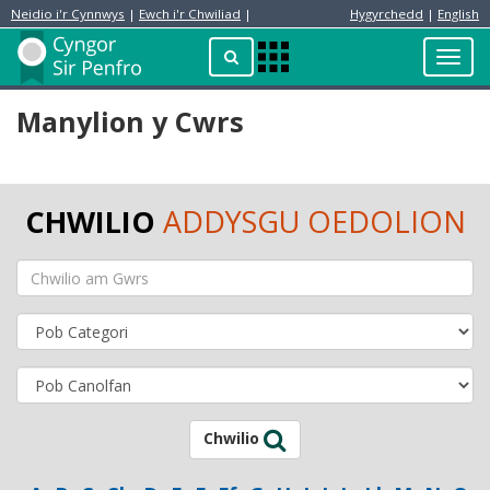
Neidio i'r Cynnwys
|
Ewch i'r Chwiliad
|
Hygyrchedd
|
English
Preswylydd
Chwilio
Toggl
Apps
navig
Menu
Manylion y Cwrs
CHWILIO
ADDYSGU OEDOLION
Chwilio