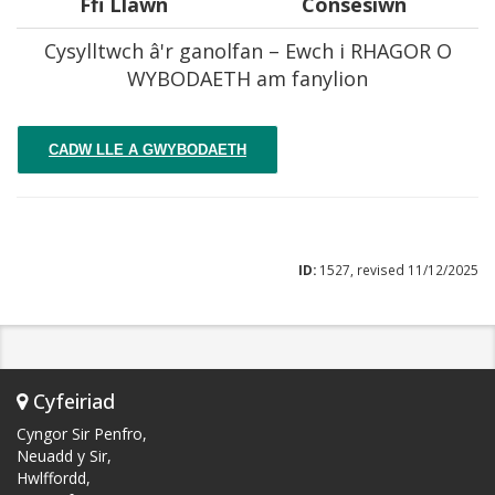
Ffi Llawn
Consesiwn
Cysylltwch â'r ganolfan – Ewch i RHAGOR O
WYBODAETH am fanylion
CADW LLE A GWYBODAETH
ID:
1527, revised 11/12/2025
Cyfeiriad
Cyngor Sir Penfro,
Neuadd y Sir,
Hwlffordd,