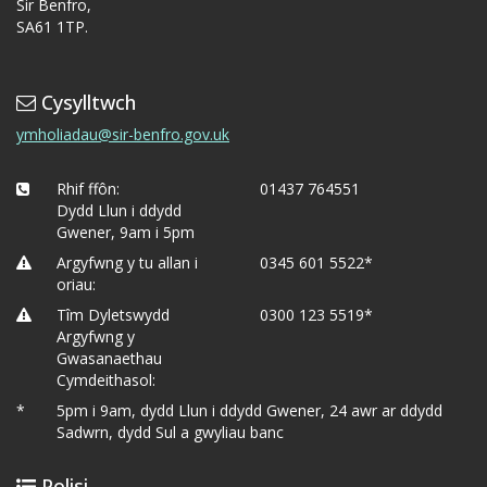
Sir Benfro,
SA61 1TP.
Cysylltwch
ymholiadau@sir-benfro.gov.uk
Rhif ffôn:
01437 764551
Dydd Llun i ddydd
Gwener, 9am i 5pm
Argyfwng y tu allan i
0345 601 5522*
oriau:
Tîm Dyletswydd
0300 123 5519*
Argyfwng y
Gwasanaethau
Cymdeithasol:
*
5pm i 9am, dydd Llun i ddydd Gwener, 24 awr ar ddydd
Sadwrn, dydd Sul a gwyliau banc
Polisi