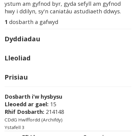
ystum am gyfnod byr, gyda sefyll am gyfnod
hwy i ddilyn, sy'n caniatáu astudiaeth ddwys.
1
dosbarth a gafwyd
Dyddiadau
Lleoliad
Prisiau
Dosbarth i’w hysbysu
Lleoedd ar gael:
15
Rhif Dosbarth:
214148
CDdG Hwlffordd (Archifdy)
Ystafell 3