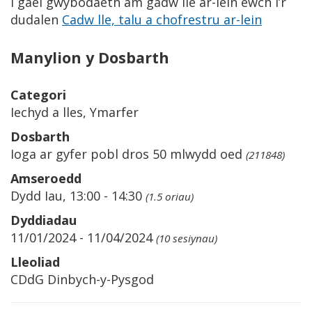
I gael gwybodaeth am gadw lle ar-lein ewch i’r
dudalen
Cadw lle, talu a chofrestru ar-lein
Manylion y Dosbarth
Categori
Iechyd a lles, Ymarfer
Dosbarth
Ioga ar gyfer pobl dros 50 mlwydd oed
(211848)
Amseroedd
Dydd Iau, 13:00 - 14:30
(1.5 oriau)
Dyddiadau
11/01/2024 - 11/04/2024
(10 sesiynau)
Lleoliad
CDdG Dinbych-y-Pysgod