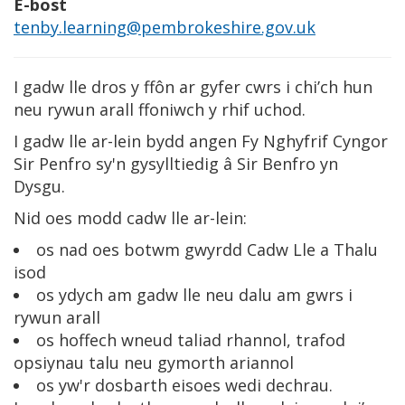
E-bost
tenby.learning@pembrokeshire.gov.uk
I gadw lle dros y ffôn ar gyfer cwrs i chi’ch hun
neu rywun arall ffoniwch y rhif uchod.
I gadw lle ar-lein bydd angen Fy Nghyfrif Cyngor
Sir Penfro sy'n gysylltiedig â Sir Benfro yn
Dysgu.
Nid oes modd cadw lle ar-lein:
os nad oes botwm gwyrdd Cadw Lle a Thalu
isod
os ydych am gadw lle neu dalu am gwrs i
rywun arall
os hoffech wneud taliad rhannol, trafod
opsiynau talu neu gymorth ariannol
os yw'r dosbarth eisoes wedi dechrau.