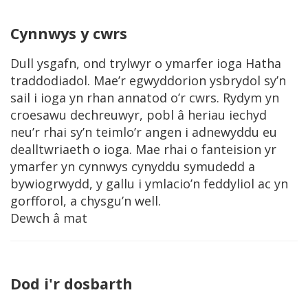
Cynnwys y cwrs
Dull ysgafn, ond trylwyr o ymarfer ioga Hatha
traddodiadol. Mae’r egwyddorion ysbrydol sy’n
sail i ioga yn rhan annatod o’r cwrs. Rydym yn
croesawu dechreuwyr, pobl â heriau iechyd
neu’r rhai sy’n teimlo’r angen i adnewyddu eu
dealltwriaeth o ioga. Mae rhai o fanteision yr
ymarfer yn cynnwys cynyddu symudedd a
bywiogrwydd, y gallu i ymlacio’n feddyliol ac yn
gorfforol, a chysgu’n well.
Dewch â mat
Dod i'r dosbarth