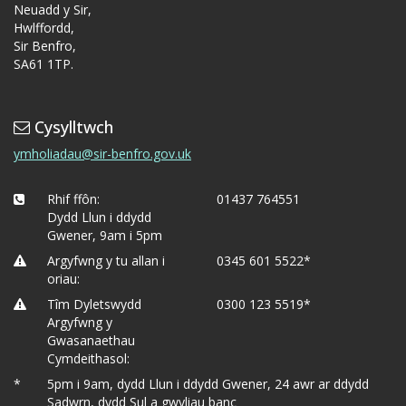
Neuadd y Sir,
Hwlffordd,
Sir Benfro,
SA61 1TP.
Cysylltwch
ymholiadau@sir-benfro.gov.uk
Rhif ffôn:
01437 764551
Dydd Llun i ddydd
Gwener, 9am i 5pm
Argyfwng y tu allan i
0345 601 5522*
oriau:
Tîm Dyletswydd
0300 123 5519*
Argyfwng y
Gwasanaethau
Cymdeithasol:
*
5pm i 9am, dydd Llun i ddydd Gwener, 24 awr ar ddydd
Sadwrn, dydd Sul a gwyliau banc