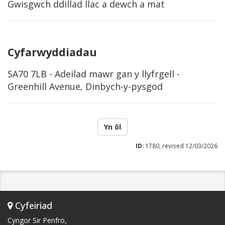
Gwisgwch ddillad llac a dewch a mat
Cyfarwyddiadau
SA70 7LB - Adeilad mawr gan y llyfrgell -
Greenhill Avenue, Dinbych-y-pysgod
Yn ôl
ID:
1780, revised 12/03/2026
Cyfeiriad
Cyngor Sir Penfro,