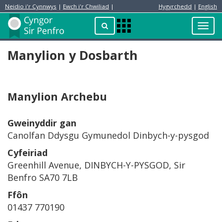
Neidio i'r Cynnwys
|
Ewch i'r Chwiliad
|
Hygyrchedd
|
English
Preswylydd
Chwilio
Toggl
Apps
navig
Menu
Manylion y Dosbarth
Manylion Archebu
Gweinyddir gan
Canolfan Ddysgu Gymunedol Dinbych-y-pysgod
Cyfeiriad
Greenhill Avenue, DINBYCH-Y-PYSGOD, Sir
Benfro SA70 7LB
Ffôn
01437 770190