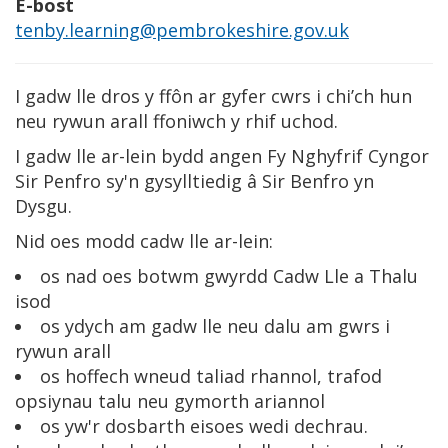
E-bost
tenby.learning@pembrokeshire.gov.uk
I gadw lle dros y ffôn ar gyfer cwrs i chi’ch hun
neu rywun arall ffoniwch y rhif uchod.
I gadw lle ar-lein bydd angen Fy Nghyfrif Cyngor
Sir Penfro sy'n gysylltiedig â Sir Benfro yn
Dysgu.
Nid oes modd cadw lle ar-lein:
os nad oes botwm gwyrdd Cadw Lle a Thalu
isod
os ydych am gadw lle neu dalu am gwrs i
rywun arall
os hoffech wneud taliad rhannol, trafod
opsiynau talu neu gymorth ariannol
os yw'r dosbarth eisoes wedi dechrau.