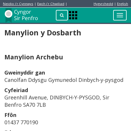
Neidio i'r Cynnwys
|
Ewch i'r Chwiliad
|
Hygyrchedd
|
English
Preswylydd
Chwilio
Toggl
Apps
navig
Menu
Manylion y Dosbarth
Manylion Archebu
Gweinyddir gan
Canolfan Ddysgu Gymunedol Dinbych-y-pysgod
Cyfeiriad
Greenhill Avenue, DINBYCH-Y-PYSGOD, Sir
Benfro SA70 7LB
Ffôn
01437 770190