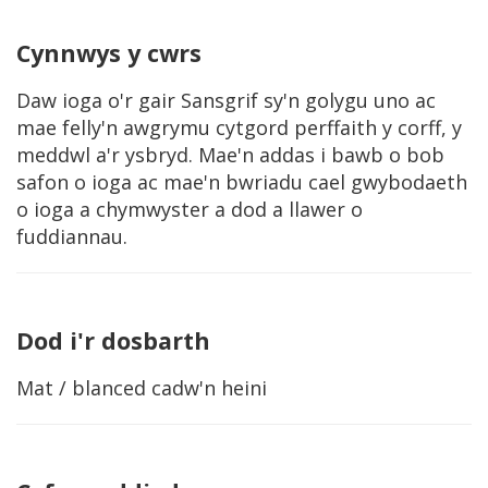
Cynnwys y cwrs
Daw ioga o'r gair Sansgrif sy'n golygu uno ac
mae felly'n awgrymu cytgord perffaith y corff, y
meddwl a'r ysbryd. Mae'n addas i bawb o bob
safon o ioga ac mae'n bwriadu cael gwybodaeth
o ioga a chymwyster a dod a llawer o
fuddiannau.
Dod i'r dosbarth
Mat / blanced cadw'n heini