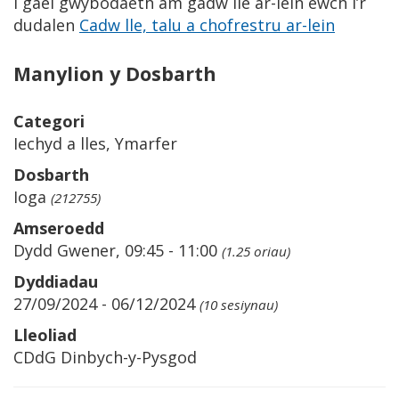
I gael gwybodaeth am gadw lle ar-lein ewch i’r
dudalen
Cadw lle, talu a chofrestru ar-lein
Manylion y Dosbarth
Categori
Iechyd a lles, Ymarfer
Dosbarth
Ioga
(212755)
Amseroedd
Dydd Gwener, 09:45 - 11:00
(1.25 oriau)
Dyddiadau
27/09/2024 - 06/12/2024
(10 sesiynau)
Lleoliad
CDdG Dinbych-y-Pysgod