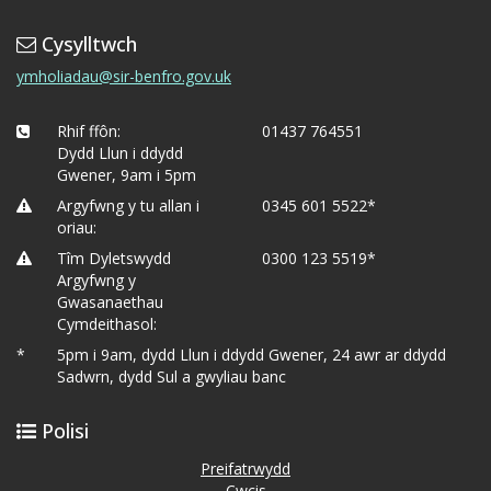
Cysylltwch
ymholiadau@sir-benfro.gov.uk
Rhif ffôn:
01437 764551
Dydd Llun i ddydd
Gwener, 9am i 5pm
Argyfwng y tu allan i
0345 601 5522*
oriau:
Tîm Dyletswydd
0300 123 5519*
Argyfwng y
Gwasanaethau
Cymdeithasol:
*
5pm i 9am, dydd Llun i ddydd Gwener, 24 awr ar ddydd
Sadwrn, dydd Sul a gwyliau banc
Polisi
Preifatrwydd
Cwcis