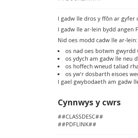
I gadw lle dros y ffôn ar gyfer
I gadw lle ar-lein bydd angen F
Nid oes modd cadw lle ar-lein:
os nad oes botwm gwyrdd C
os ydych am gadw lle neu d
os hoffech wneud taliad rh
os yw'r dosbarth eisoes we
I gael gwybodaeth am gadw lle
Cynnwys y cwrs
##CLASSDESC##
##PDFLINK##