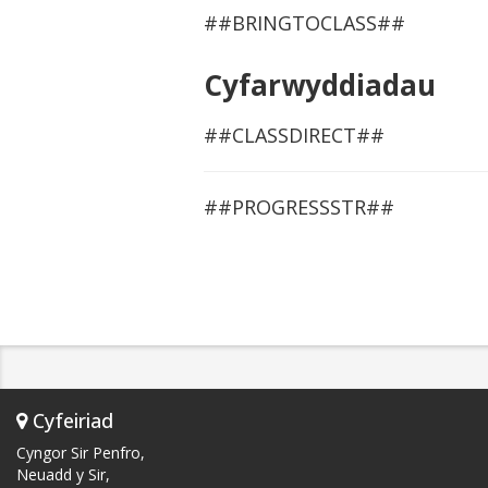
##BRINGTOCLASS##
Cyfarwyddiadau
##CLASSDIRECT##
##PROGRESSSTR##
Cyfeiriad
Cyngor Sir Penfro,
Neuadd y Sir,