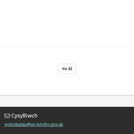
Yn ôl
Cysylltwch
ymholiadau@sir-benfro.gov.uk