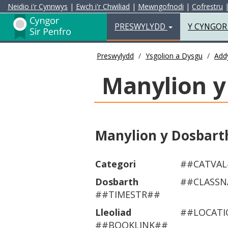
Neidio i'r Cynnwys
|
Ewch i'r Chwiliad
|
Mewngofnodi
|
Cofrestru
Preswylydd
PRESWYLYDD
Y CYNGO
Preswylydd
Ysgolion a Dysgu
Add
Manylion y
Manylion y Dosbart
Categori
##CATVAL
Dosbarth
##CLASS
##TIMESTR##
Lleoliad
##LOCATI
##BOOKLINK##