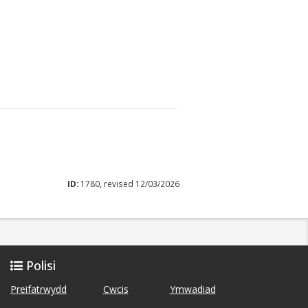
ID:
1780, revised 12/03/2026
Polisi
Preifatrwydd
Cwcis
Ymwadiad