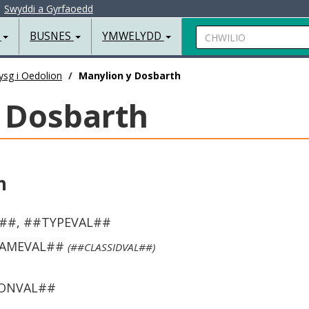
|
Swyddi a Gyrfaoedd
Chwilio
R
BUSNES
YMWELYDD
ysg i Oedolion
Manylion y Dosbarth
 Dosbarth
h
##, ##TYPEVAL##
NAMEVAL##
(##CLASSIDVAL##)
ONVAL##