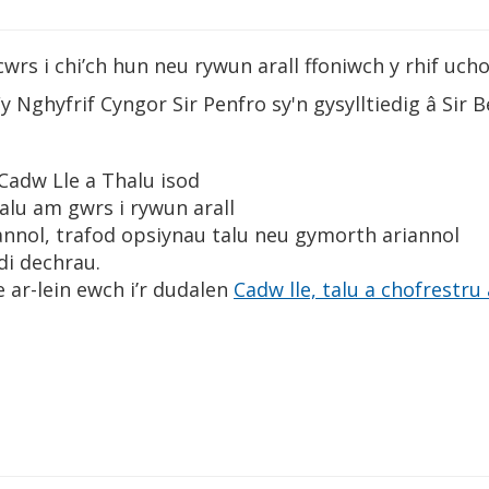
 cwrs i chi’ch hun neu rywun arall ffoniwch y rhif ucho
y Nghyfrif Cyngor Sir Penfro sy'n gysylltiedig â Sir 
adw Lle a Thalu isod
alu am gwrs i rywun arall
annol, trafod opsiynau talu neu gymorth ariannol
di dechrau.
 ar-lein ewch i’r dudalen
Cadw lle, talu a chofrestru 