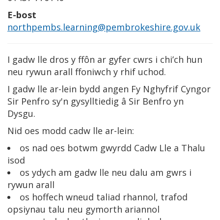
E-bost
northpembs.learning@pembrokeshire.gov.uk
I gadw lle dros y ffôn ar gyfer cwrs i chi’ch hun
neu rywun arall ffoniwch y rhif uchod.
I gadw lle ar-lein bydd angen Fy Nghyfrif Cyngor
Sir Penfro sy'n gysylltiedig â Sir Benfro yn
Dysgu.
Nid oes modd cadw lle ar-lein:
os nad oes botwm gwyrdd Cadw Lle a Thalu
isod
os ydych am gadw lle neu dalu am gwrs i
rywun arall
os hoffech wneud taliad rhannol, trafod
opsiynau talu neu gymorth ariannol