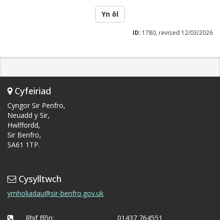
Yn ôl
ID:
1780, revised 12/03/2026
Cyfeiriad
Cyngor Sir Penfro,
Neuadd y Sir,
Hwlffordd,
Sir Benfro,
SA61 1TP.
Cysylltwch
ymholiadau@sir-benfro.gov.uk
Rhif ffôn:
01437 764551