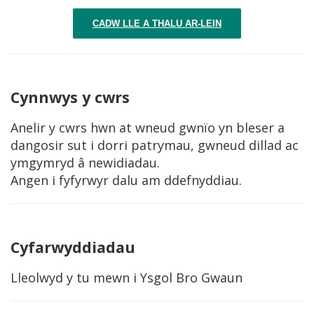
CADW LLE A THALU AR-LEIN
Cynnwys y cwrs
Anelir y cwrs hwn at wneud gwnïo yn bleser a
dangosir sut i dorri patrymau, gwneud dillad ac
ymgymryd â newidiadau.
Angen i fyfyrwyr dalu am ddefnyddiau.
Cyfarwyddiadau
Lleolwyd y tu mewn i Ysgol Bro Gwaun