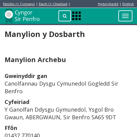
Neidio i'r Cynnwys
|
Ewch i'r Chwiliad
|
Hygyrchedd
|
English
Preswylydd
Chwilio
Toggl
Apps
navig
Menu
Manylion y Dosbarth
Manylion Archebu
Gweinyddir gan
Canolfannau Dysgu Cymunedol Gogledd Sir
Benfro
Cyfeiriad
Y Ganolfan Ddysgu Gymunedol, Ysgol Bro
Gwaun, ABERGWAUN, Sir Benfro SA65 9DT
Ffôn
01437 770140