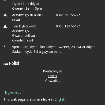
Dydd Llun i ddydd
Gwener, 9am i 5pm
Argyfwng y tu allan i
0345 601 5522*
oriau:
Tîm Dyletswydd
0300 123 5519*
Argyfwng y
Gwasanaethau
Cymdeithasol:
*
5pm i 9am, dydd Llun i ddydd Gwener, 24 awr ar ddydd
Sadwrn, dydd Sul a gwyliau banc
Polisi
Preifatrwydd
Cwcis
Ymwadiad
Hygyrchedd
This web page is also available in
English