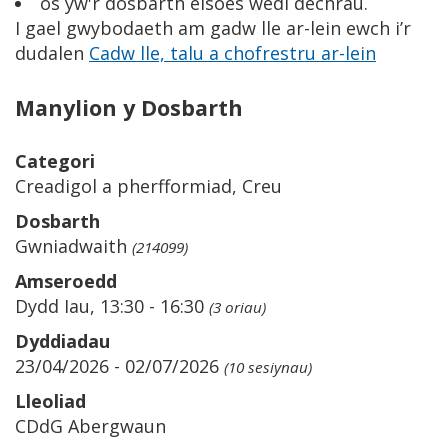
os yw'r dosbarth eisoes wedi dechrau.
I gael gwybodaeth am gadw lle ar-lein ewch i’r
dudalen
Cadw lle, talu a chofrestru ar-lein
Manylion y Dosbarth
Categori
Creadigol a pherfformiad, Creu
Dosbarth
Gwniadwaith
(214099)
Amseroedd
Dydd Iau, 13:30 - 16:30
(3 oriau)
Dyddiadau
23/04/2026 - 02/07/2026
(10 sesiynau)
Lleoliad
CDdG Abergwaun