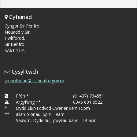
Cyfeiriad
Cyngor Sir Penfro,
Neuadd y Sir,
Hwlffordd,
Sir Benfro,
SA61 1TP.
Cysylltwch
ymholiadau@sir-benfro.gov.uk
Ffôn *
(01437) 764551
Argyfwng **
0345 601 5522
*
Dydd Llun i ddydd Gwener 9am i 5pm
**
allan o oriau, 5pm - 9am
Sadwrn, Dydd Sul, gwyliau banc - 24 awr