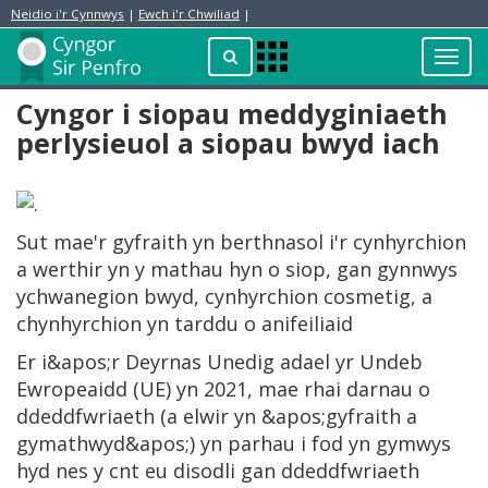
Neidio i'r Cynnwys
|
Ewch i'r Chwiliad
|
Toggl
Apps
navig
Menu
Cyngor i siopau meddyginiaeth
perlysieuol a siopau bwyd iach
Sut mae'r gyfraith yn berthnasol i'r cynhyrchion
a werthir yn y mathau hyn o siop, gan gynnwys
ychwanegion bwyd, cynhyrchion cosmetig, a
chynhyrchion yn tarddu o anifeiliaid
Er i&apos;r Deyrnas Unedig adael yr Undeb
Ewropeaidd (UE) yn 2021, mae rhai darnau o
ddeddfwriaeth (a elwir yn &apos;gyfraith a
gymathwyd&apos;) yn parhau i fod yn gymwys
hyd nes y cnt eu disodli gan ddeddfwriaeth