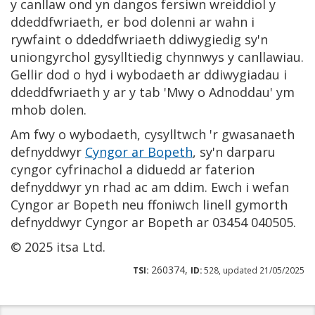
y canllaw ond yn dangos fersiwn wreiddiol y
ddeddfwriaeth, er bod dolenni ar wahn i
rywfaint o ddeddfwriaeth ddiwygiedig sy'n
uniongyrchol gysylltiedig chynnwys y canllawiau.
Gellir dod o hyd i wybodaeth ar ddiwygiadau i
ddeddfwriaeth y ar y tab 'Mwy o Adnoddau' ym
mhob dolen.
Am fwy o wybodaeth, cysylltwch 'r gwasanaeth
defnyddwyr
Cyngor ar Bopeth
, sy'n darparu
cyngor cyfrinachol a diduedd ar faterion
defnyddwyr yn rhad ac am ddim. Ewch i wefan
Cyngor ar Bopeth neu ffoniwch linell gymorth
defnyddwyr Cyngor ar Bopeth ar 03454 040505.
© 2025 itsa Ltd.
260374,
TSI:
ID:
528, updated 21/05/2025