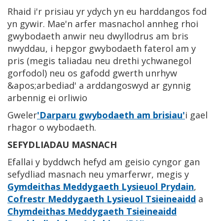
Rhaid i'r prisiau yr ydych yn eu harddangos fod
yn gywir. Mae'n arfer masnachol annheg rhoi
gwybodaeth anwir neu dwyllodrus am bris
nwyddau, i hepgor gwybodaeth faterol am y
pris (megis taliadau neu drethi ychwanegol
gorfodol) neu os gafodd gwerth unrhyw
&apos;arbediad' a arddangoswyd ar gynnig
arbennig ei orliwio
Gweler
'Darparu gwybodaeth am brisiau'
i gael
rhagor o wybodaeth.
SEFYDLIADAU MASNACH
Efallai y byddwch hefyd am geisio cyngor gan
sefydliad masnach neu ymarferwr, megis y
Gymdeithas Meddygaeth Lysieuol Prydain
,
Cofrestr Meddygaeth Lysieuol Tsieineaidd
a
Chymdeithas Meddygaeth Tsieineaidd