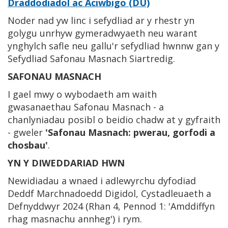
Draddodiadol ac Aciwbigo (DU)
Noder nad yw linc i sefydliad ar y rhestr yn
golygu unrhyw gymeradwyaeth neu warant
ynghylch safle neu gallu'r sefydliad hwnnw gan y
Sefydliad Safonau Masnach Siartredig.
SAFONAU MASNACH
I gael mwy o wybodaeth am waith
gwasanaethau Safonau Masnach - a
chanlyniadau posibl o beidio chadw at y gyfraith
- gweler
'Safonau Masnach: pwerau, gorfodi a
chosbau'
.
YN Y DIWEDDARIAD HWN
Newidiadau a wnaed i adlewyrchu dyfodiad
Deddf Marchnadoedd Digidol, Cystadleuaeth a
Defnyddwyr 2024 (Rhan 4, Pennod 1: 'Amddiffyn
rhag masnachu annheg') i rym.