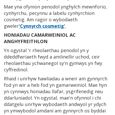
Mae yna ofynion penodol ynghylch mewnforio,
cynhyrchu, pecynnu a labelu cynhyrchion
cosmetig. Am ragor o wybodaeth
gweler
'Cynnyrch cosmetig'
.
HONIADAU CAMARWEINIOL AC
ANGHYFREITHLON
Yn ogystal 'r rheolaethau penodol yn y
ddeddfwriaeth fwyd a amlinellir uchod, ceir
rheolaethau ychwanegol sy'n gymwys yn fwy
cyffredinol.
Rhaid i unrhyw hawliadau a wneir am gynnyrch
fod yn wir a heb fod yn gamarweiniol. Mae hyn
yn cynnwys honiadau llafar, ysgrifenedig neu
ddarluniadol. Yn ogystal, mae'n ofynnol i chi
ddatgelu unrhyw wybodaeth andwyol yr ydych
yn ymwybodol amdani am gynnyrch os byddai