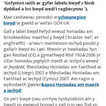
'Gofynion iaith ar gyfer labelu bwyd'
a'
Nodi
dyddiad a lot bwyd wedi'i ragbecynnu '
).
Mae canllawiau penodol ar
ychwanegion
bwyd
i'w gweld ar wefan GOV.UK.
Gall y label bwyd hefyd wneud honiadau am
briodweddau maethol y bwyd ('braster isel', er
enghraifft) - a/neu'r manteision iechyd posibl y
gallai'r bwyd eu cael. Rheolir yr hawliadau hyn
gan Reoliad (CE) a gymathwyd Rhif 1924/2006 yr
UE
ar honiadau ynghylch maeth ac iechyd a wnaed
ar fwydydd
, Rheoliadau Honiadau am Faethiad ac
Iechyd (Lloegr) 2007 a Rheoliadau Honiadau am
Faethiad ac Iechyd (Cymru) 2007. Am ragor o
wybodaeth gweler
&apos;Honiadau am maeth
a iechyd'
.
Os yw'r bwyd (neu unrhyw hysbysebion am y
bwyd) yn gwneud honiad y gall trin neu fod yn