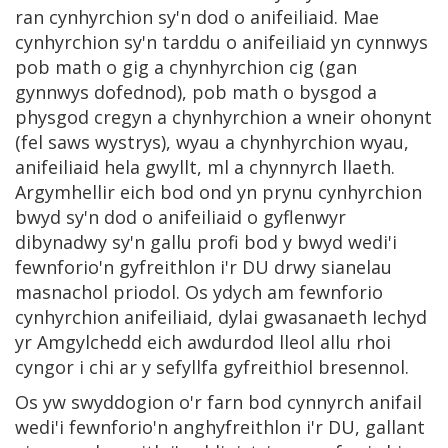
ran cynhyrchion sy'n dod o anifeiliaid. Mae
cynhyrchion sy'n tarddu o anifeiliaid yn cynnwys
pob math o gig a chynhyrchion cig (gan
gynnwys dofednod), pob math o bysgod a
physgod cregyn a chynhyrchion a wneir ohonynt
(fel saws wystrys), wyau a chynhyrchion wyau,
anifeiliaid hela gwyllt, ml a chynnyrch llaeth.
Argymhellir eich bod ond yn prynu cynhyrchion
bwyd sy'n dod o anifeiliaid o gyflenwyr
dibynadwy sy'n gallu profi bod y bwyd wedi'i
fewnforio'n gyfreithlon i'r DU drwy sianelau
masnachol priodol. Os ydych am fewnforio
cynhyrchion anifeiliaid, dylai gwasanaeth Iechyd
yr Amgylchedd eich awdurdod lleol allu rhoi
cyngor i chi ar y sefyllfa gyfreithiol bresennol.
Os yw swyddogion o'r farn bod cynnyrch anifail
wedi'i fewnforio'n anghyfreithlon i'r DU, gallant