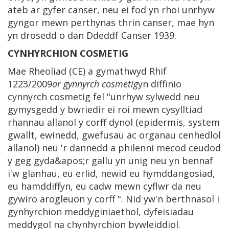
ateb ar gyfer canser, neu ei fod yn rhoi unrhyw
gyngor mewn perthynas thrin canser, mae hyn
yn drosedd o dan Ddeddf Canser 1939.
CYNHYRCHION COSMETIG
Mae Rheoliad (CE) a gymathwyd Rhif
1223/2009
ar gynnyrch cosmetig
yn diffinio
cynnyrch cosmetig fel "unrhyw sylwedd neu
gymysgedd y bwriedir ei roi mewn cysylltiad
rhannau allanol y corff dynol (epidermis, system
gwallt, ewinedd, gwefusau ac organau cenhedlol
allanol) neu 'r dannedd a philenni mecod ceudod
y geg gyda&apos;r gallu yn unig neu yn bennaf
i'w glanhau, eu erlid, newid eu hymddangosiad,
eu hamddiffyn, eu cadw mewn cyflwr da neu
gywiro arogleuon y corff ". Nid yw'n berthnasol i
gynhyrchion meddyginiaethol, dyfeisiadau
meddygol na chynhyrchion bywleiddiol.