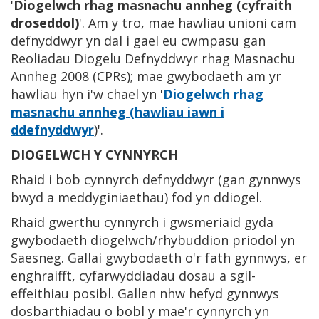
'
Diogelwch rhag masnachu annheg (cyfraith
droseddol)
'. Am y tro, mae hawliau unioni cam
defnyddwyr yn dal i gael eu cwmpasu gan
Reoliadau Diogelu Defnyddwyr rhag Masnachu
Annheg 2008 (CPRs); mae gwybodaeth am yr
hawliau hyn i'w chael yn '
Diogelwch rhag
masnachu annheg (hawliau iawn i
ddefnyddwyr
)'.
DIOGELWCH Y CYNNYRCH
Rhaid i bob cynnyrch defnyddwyr (gan gynnwys
bwyd a meddyginiaethau) fod yn ddiogel.
Rhaid gwerthu cynnyrch i gwsmeriaid gyda
gwybodaeth diogelwch/rhybuddion priodol yn
Saesneg. Gallai gwybodaeth o'r fath gynnwys, er
enghraifft, cyfarwyddiadau dosau a sgil-
effeithiau posibl. Gallen nhw hefyd gynnwys
dosbarthiadau o bobl y mae'r cynnyrch yn