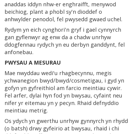
anaddas iddyn nhw-er enghraifft, menywod
beichiog, plant a phobl sy'n dioddef o
anhwylder penodol, fel pwysedd gwaed uchel.
Rydym yn eich cynghori'n gryf i gael cynnyrch
gan gyflenwyr ag enw da a chadw unrhyw
ddogfennau rydych yn eu derbyn ganddynt, fel
anfonebau.
PWYSAU A MESURAU
Mae nwyddau wedi'u rhagbecynnu, megis
ychwanegion bwyd/bwyd/cosmetigau, i gyd yn
gofyn yn gyfreithiol am farcio meintiau cywir.
Fel arfer, dylai hyn fod yn bwysau, cyfaint neu
nifer yr eitemau yn y pecyn. Rhaid defnyddio
meintiau metrig.
Os ydych yn gwerthu unrhyw gynnyrch yn rhydd
(o batsh) drwy gyfeirio at bwysau, rhaid i chi