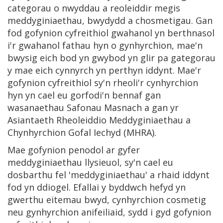
categorau o nwyddau a reoleiddir megis
meddyginiaethau, bwydydd a chosmetigau. Gan
fod gofynion cyfreithiol gwahanol yn berthnasol
i'r gwahanol fathau hyn o gynhyrchion, mae'n
bwysig eich bod yn gwybod yn glir pa gategorau
y mae eich cynnyrch yn perthyn iddynt. Mae'r
gofynion cyfreithiol sy'n rheoli'r cynhyrchion
hyn yn cael eu gorfodi'n bennaf gan
wasanaethau Safonau Masnach a gan yr
Asiantaeth Rheoleiddio Meddyginiaethau a
Chynhyrchion Gofal Iechyd (MHRA).
Mae gofynion penodol ar gyfer
meddyginiaethau llysieuol, sy'n cael eu
dosbarthu fel 'meddyginiaethau' a rhaid iddynt
fod yn ddiogel. Efallai y byddwch hefyd yn
gwerthu eitemau bwyd, cynhyrchion cosmetig
neu gynhyrchion anifeiliaid, sydd i gyd gofynion