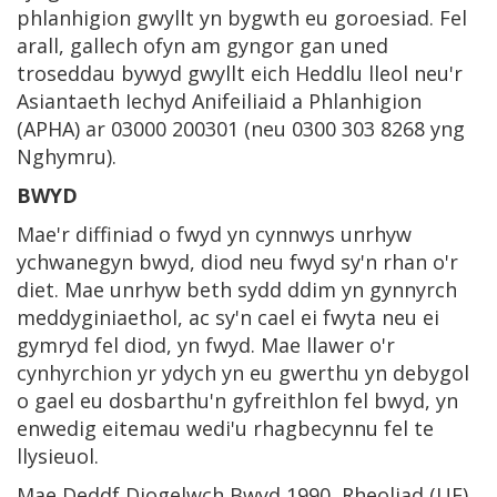
phlanhigion gwyllt yn bygwth eu goroesiad. Fel
arall, gallech ofyn am gyngor gan uned
troseddau bywyd gwyllt eich Heddlu lleol neu'r
Asiantaeth Iechyd Anifeiliaid a Phlanhigion
(APHA) ar 03000 200301 (neu 0300 303 8268 yng
Nghymru).
BWYD
Mae'r diffiniad o fwyd yn cynnwys unrhyw
ychwanegyn bwyd, diod neu fwyd sy'n rhan o'r
diet. Mae unrhyw beth sydd ddim yn gynnyrch
meddyginiaethol, ac sy'n cael ei fwyta neu ei
gymryd fel diod, yn fwyd. Mae llawer o'r
cynhyrchion yr ydych yn eu gwerthu yn debygol
o gael eu dosbarthu'n gyfreithlon fel bwyd, yn
enwedig eitemau wedi'u rhagbecynnu fel te
llysieuol.
Mae Deddf Diogelwch Bwyd 1990, Rheoliad (UE)