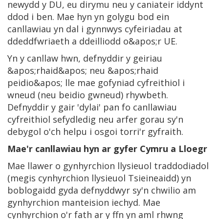
newydd y DU, eu dirymu neu y caniateir iddynt
ddod i ben. Mae hyn yn golygu bod ein
canllawiau yn dal i gynnwys cyfeiriadau at
ddeddfwriaeth a ddeilliodd o&apos;r UE.
Yn y canllaw hwn, defnyddir y geiriau
&apos;rhaid&apos; neu &apos;rhaid
peidio&apos; lle mae gofyniad cyfreithiol i
wneud (neu beidio gwneud) rhywbeth.
Defnyddir y gair 'dylai' pan fo canllawiau
cyfreithiol sefydledig neu arfer gorau sy'n
debygol o'ch helpu i osgoi torri'r gyfraith.
Mae'r canllawiau hyn ar gyfer Cymru a Lloegr
Mae llawer o gynhyrchion llysieuol traddodiadol
(megis cynhyrchion llysieuol Tsieineaidd) yn
boblogaidd gyda defnyddwyr sy'n chwilio am
gynhyrchion manteision iechyd. Mae
cynhyrchion o'r fath ar y ffn yn aml rhwng