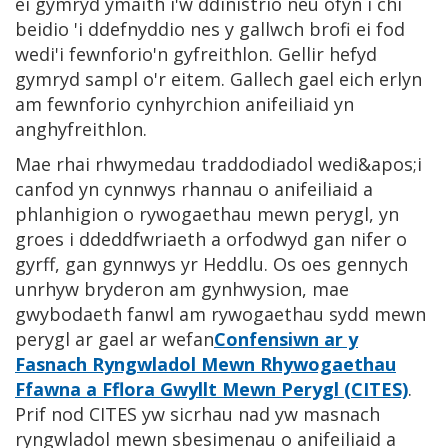
ei gymryd ymaith i'w ddinistrio neu ofyn i chi
beidio 'i ddefnyddio nes y gallwch brofi ei fod
wedi'i fewnforio'n gyfreithlon. Gellir hefyd
gymryd sampl o'r eitem. Gallech gael eich erlyn
am fewnforio cynhyrchion anifeiliaid yn
anghyfreithlon.
Mae rhai rhwymedau traddodiadol wedi&apos;i
canfod yn cynnwys rhannau o anifeiliaid a
phlanhigion o rywogaethau mewn perygl, yn
groes i ddeddfwriaeth a orfodwyd gan nifer o
gyrff, gan gynnwys yr Heddlu. Os oes gennych
unrhyw bryderon am gynhwysion, mae
gwybodaeth fanwl am rywogaethau sydd mewn
perygl ar gael ar wefan
Confensiwn ar y
Fasnach Ryngwladol Mewn Rhywogaethau
Ffawna a Fflora Gwyllt Mewn Perygl (CITES)
.
Prif nod CITES yw sicrhau nad yw masnach
ryngwladol mewn sbesimenau o anifeiliaid a