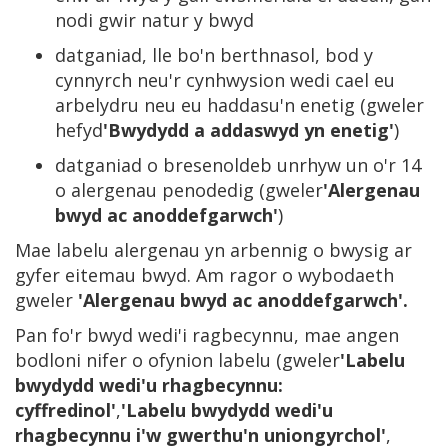
nodi gwir natur y bwyd
datganiad, lle bo'n berthnasol, bod y
cynnyrch neu'r cynhwysion wedi cael eu
arbelydru neu eu haddasu'n enetig (gweler
hefyd
'Bwydydd a addaswyd yn enetig'
)
datganiad o bresenoldeb unrhyw un o'r 14
o alergenau penodedig (gweler
'Alergenau
bwyd ac anoddefgarwch'
)
Mae labelu alergenau yn arbennig o bwysig ar
gyfer eitemau bwyd. Am ragor o wybodaeth
gweler
'Alergenau bwyd ac anoddefgarwch'.
Pan fo'r bwyd wedi'i ragbecynnu, mae angen
bodloni nifer o ofynion labelu (gweler
'Labelu
bwydydd wedi'u rhagbecynnu:
cyffredinol'
,
'Labelu bwydydd wedi'u
rhagbecynnu i'w gwerthu'n uniongyrchol'
,