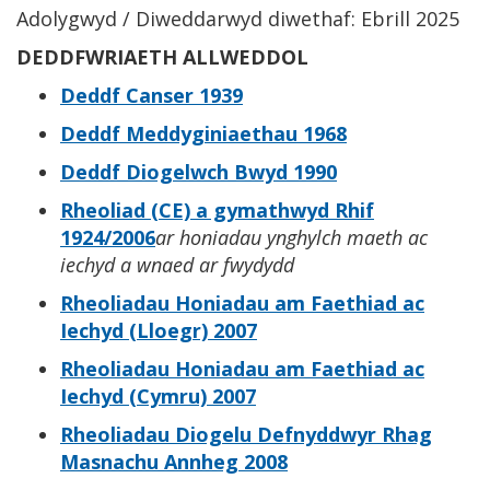
Adolygwyd / Diweddarwyd diwethaf: Ebrill 2025
DEDDFWRIAETH ALLWEDDOL
Deddf Canser 1939
Deddf Meddyginiaethau 1968
Deddf Diogelwch Bwyd 1990
Rheoliad (CE) a gymathwyd Rhif
1924/2006
ar honiadau ynghylch maeth ac
iechyd a wnaed ar fwydydd
Rheoliadau Honiadau am Faethiad ac
Iechyd (Lloegr) 2007
Rheoliadau Honiadau am Faethiad ac
Iechyd (Cymru) 2007
Rheoliadau Diogelu Defnyddwyr Rhag
Masnachu Annheg 2008