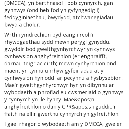
(DMCCA), yn berthnasol i bob cynnyrch, gan
gynnwys (ond heb fod yn gyfyngedig i)
feddyginiaethau, bwydydd, atchwanegiadau
bwyd a cholur.
Wrth i ymdrechion byd-eang i reoli'r
rhywogaethau sydd mewn perygl gynyddu,
gwyddir bod gweithgynhyrchwyr yn cynnwys
cynhwysion anghyfreithlon (er enghraifft,
darnau teigr ac eirth) mewn cynhyrchion ond
maent yn tynnu unrhyw gyfeiriadau at y
cynhwysion hyn oddi ar pecynnu a hysbysebion.
Mae'r gweithgynhyrchwyr hyn yn dibynnu ar
wybodaeth a phrofiad eu cwsmeriaid o gynnwys
y cynnyrch yn lle hynny. Mae&apos;n
anghyfreithlon o dan y CPR&apos;s i guddio'r
ffaith na ellir gwerthu cynnyrch yn gyfreithlon.
I gael rhagor o wybodaeth am y DMCCA, gweler