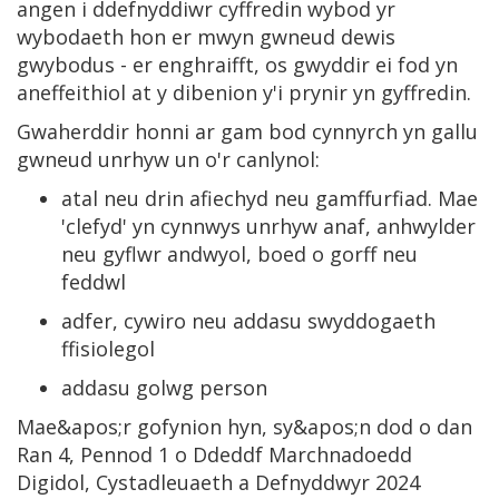
angen i ddefnyddiwr cyffredin wybod yr
wybodaeth hon er mwyn gwneud dewis
gwybodus - er enghraifft, os gwyddir ei fod yn
aneffeithiol at y dibenion y'i prynir yn gyffredin.
Gwaherddir honni ar gam bod cynnyrch yn gallu
gwneud unrhyw un o'r canlynol:
atal neu drin afiechyd neu gamffurfiad. Mae
'clefyd' yn cynnwys unrhyw anaf, anhwylder
neu gyflwr andwyol, boed o gorff neu
feddwl
adfer, cywiro neu addasu swyddogaeth
ffisiolegol
addasu golwg person
Mae&apos;r gofynion hyn, sy&apos;n dod o dan
Ran 4, Pennod 1 o Ddeddf Marchnadoedd
Digidol, Cystadleuaeth a Defnyddwyr 2024