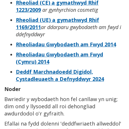
Rheoliad (CE) a gymathwyd Rhif
1223/2009
ar gynhyrchion cosmetig
Rheoliad (UE) a gymathwyd Rhif
1169/2011
ar ddarparu gwybodaeth am fwyd i
ddefnyddwyr
Rheoliadau Gwybodaeth am Fwyd 2014
Rheoliadau Gwybodaeth am Fwyd
(Cymru) 2014
Deddf Marchnadoedd Digidol,
Cystadleuaeth a Defnyddwyr 2024
Noder
Bwriedir y wybodaeth hon fel canllaw yn unig;
dim ond y llysoedd all roi dehongliad
awdurdodol o'r gyfraith.
Efallai na fydd dolenni 'deddfwriaeth allweddol'