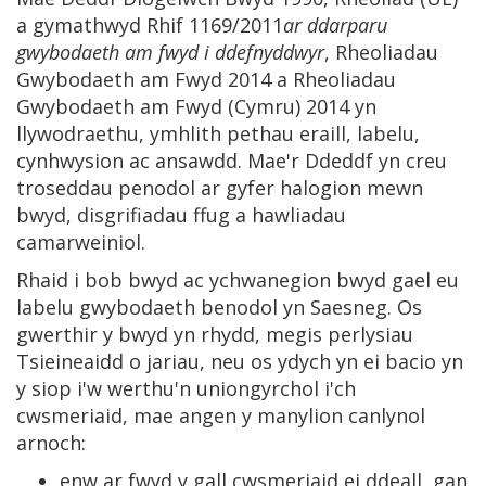
a gymathwyd Rhif 1169/2011
ar ddarparu
gwybodaeth am fwyd i ddefnyddwyr
, Rheoliadau
Gwybodaeth am Fwyd 2014 a Rheoliadau
Gwybodaeth am Fwyd (Cymru) 2014 yn
llywodraethu, ymhlith pethau eraill, labelu,
cynhwysion ac ansawdd. Mae'r Ddeddf yn creu
troseddau penodol ar gyfer halogion mewn
bwyd, disgrifiadau ffug a hawliadau
camarweiniol.
Rhaid i bob bwyd ac ychwanegion bwyd gael eu
labelu gwybodaeth benodol yn Saesneg. Os
gwerthir y bwyd yn rhydd, megis perlysiau
Tsieineaidd o jariau, neu os ydych yn ei bacio yn
y siop i'w werthu'n uniongyrchol i'ch
cwsmeriaid, mae angen y manylion canlynol
arnoch:
enw ar fwyd y gall cwsmeriaid ei ddeall, gan