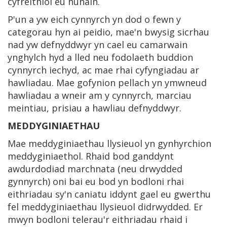
cyfreithiol eu hunain.
P'un a yw eich cynnyrch yn dod o fewn y
categorau hyn ai peidio, mae'n bwysig sicrhau
nad yw defnyddwyr yn cael eu camarwain
ynghylch hyd a lled neu fodolaeth buddion
cynnyrch iechyd, ac mae rhai cyfyngiadau ar
hawliadau. Mae gofynion pellach yn ymwneud
hawliadau a wneir am y cynnyrch, marciau
meintiau, prisiau a hawliau defnyddwyr.
MEDDYGINIAETHAU
Mae meddyginiaethau llysieuol yn gynhyrchion
meddyginiaethol. Rhaid bod ganddynt
awdurdodiad marchnata (neu drwydded
gynnyrch) oni bai eu bod yn bodloni rhai
eithriadau sy'n caniatu iddynt gael eu gwerthu
fel meddyginiaethau llysieuol didrwydded. Er
mwyn bodloni telerau'r eithriadau rhaid i