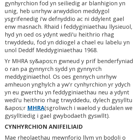
gynhyrchion fod yn seiliedig ar blanhigion yn
unig, heb unrhyw arwyddion meddygol
ysgrifenedig i'w defnyddio ac ni ddylent gael
enw masnach. Rhaid i feddyginiaethau llysieuol,
hyd yn oed os ydynt wedi'u heithrio rhag
trwyddedu, fod yn ddiogel a chael eu labelu yn
unol Deddf Meddyginiaethau 1968.
Yr MHRA sy&apos;n gwneud y prif benderfyniad
o ran pa gynnyrch sydd yn gynnyrch
meddyginiaethol. Os oes gennych unrhyw
amheuon ynghylch a yw'r cynhyrchion yr ydych
yn eu gwerthu yn feddyginiaethau neu a ydynt
wedi'u heithrio rhag trwyddedu, dylech gysylltu
&apos;r
MHRA
(sgroliwch i waelod y dudalen we
gysylltiedig i gael gwybodaeth gyswllt).
CYNHYRCHION ANIFEILIAID
Mae rheolaethau mewnforio llym yn bodoli o