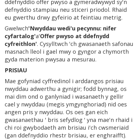
ddefnyddio offer pwyso a gymeradwywyd sy'n
defnyddio stampiau neu sticeri priodol. Rhaid
eu gwerthu drwy gyfeirio at feintiau metrig.
Gwelwch
'Nwyddau wedi'u pecynnu: nifer
cyfartalog'
a'
Offer pwyso at ddefnydd
cyfreithlon'
. Cysylltwch 'ch gwasanaeth safonau
masnach lleol i gael mwy o gyngor a chymorth
gyda materion pwysau a mesurau.
PRISIAU
Mae gofyniad cyffredinol i arddangos prisiau
nwyddau adwerthu a gynigir; fodd bynnag, os
mai dim ond o ganlyniad i wasanaeth y gellir
cael y nwyddau (megis ymgynghoriad) nid oes
angen pris y nwyddau. Os oes gan eich
gwasanaethau ' bris sefydlog ' yna mae'n rhaid i
chi roi gwybodaeth am brisiau i'ch cwsmeriaid
(gan ddefnyddio rhestr brisiau, er enghraifft).