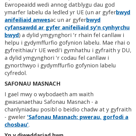
Ewropeaidd wedi annog datblygu dau god
ymarfer labelu da ledled yr UE (un ar gyfer
bwyd
anifeiliaid anwes
ac un ar gyfer
bwyd
cyfansawdd ar gyfer anifeiliaid sy'n cynhyrchu
bwyd
) a dylid ymgynghori 'r rhain fel canllaw i
helpu i gydymffurfio gofynion labelu. Mae rhai o
gyfreithiau'r UE wedi'i gymhathu i gyfraith y DU,
a dylid ymgynghori 'r codau fel canllaw i
gynorthwyo i gydymffurfio gofynion labelu
cyfredol.
SAFONAU MASNACH
I gael mwy o wybodaeth am waith
gwasanaethau Safonau Masnach - a
chanlyniadau posibl o beidio chadw at y gyfraith
- gweler
'Safonau Masnach: pwerau, gorfodi a
chosbau'
.
Yn y diweddariad hwn