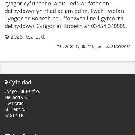
cyngor cyfrinachol a diduedd ar faterion
defnyddwyr yn rhad ac am ddim. Ewch i wefan
Cyngor ar Bopeth neu ffoniwch linell gymorth
defnyddwyr Cyngor ar Bopeth ar 03454 040505.
© 2025 itsa Ltd.
260335,
TSI:
ID:
528, updated 21/05/2025
Cyfeiriad
Cyngor Sir Penfro,
Neuadd y Sir,
Hwlffordd,
Sir Benfro,
SA61 1TP.