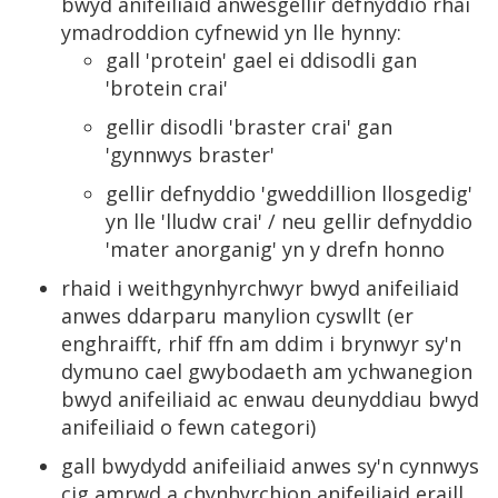
bwyd anifeiliaid anwesgellir defnyddio rhai
ymadroddion cyfnewid yn lle hynny:
gall 'protein' gael ei ddisodli gan
'brotein crai'
gellir disodli 'braster crai' gan
'gynnwys braster'
gellir defnyddio 'gweddillion llosgedig'
yn lle 'lludw crai' / neu gellir defnyddio
'mater anorganig' yn y drefn honno
rhaid i weithgynhyrchwyr bwyd anifeiliaid
anwes ddarparu manylion cyswllt (er
enghraifft, rhif ffn am ddim i brynwyr sy'n
dymuno cael gwybodaeth am ychwanegion
bwyd anifeiliaid ac enwau deunyddiau bwyd
anifeiliaid o fewn categori)
gall bwydydd anifeiliaid anwes sy'n cynnwys
cig amrwd a chynhyrchion anifeiliaid eraill