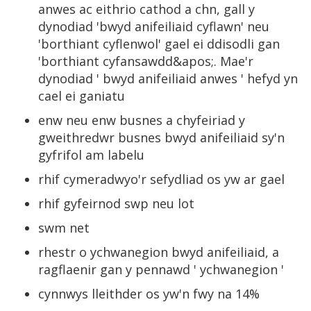
anwes ac eithrio cathod a chn, gall y
dynodiad 'bwyd anifeiliaid cyflawn' neu
'borthiant cyflenwol' gael ei ddisodli gan
'borthiant cyfansawdd&apos;. Mae'r
dynodiad ' bwyd anifeiliaid anwes ' hefyd yn
cael ei ganiatu
enw neu enw busnes a chyfeiriad y
gweithredwr busnes bwyd anifeiliaid sy'n
gyfrifol am labelu
rhif cymeradwyo'r sefydliad os yw ar gael
rhif gyfeirnod swp neu lot
swm net
rhestr o ychwanegion bwyd anifeiliaid, a
ragflaenir gan y pennawd ' ychwanegion '
cynnwys lleithder os yw'n fwy na 14%