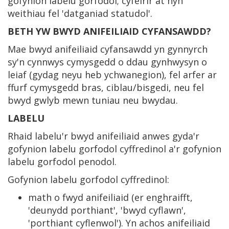
gofynion labelu gorfodol; cyfeirir at hyn
weithiau fel 'datganiad statudol'.
BETH YW BWYD ANIFEILIAID CYFANSAWDD?
Mae bwyd anifeiliaid cyfansawdd yn gynnyrch
sy'n cynnwys cymysgedd o ddau gynhwysyn o
leiaf (gydag neyu heb ychwanegion), fel arfer ar
ffurf cymysgedd bras, ciblau/bisgedi, neu fel
bwyd gwlyb mewn tuniau neu bwydau.
LABELU
Rhaid labelu'r bwyd anifeiliaid anwes gyda'r
gofynion labelu gorfodol cyffredinol a'r gofynion
labelu gorfodol penodol.
Gofynion labelu gorfodol cyffredinol:
math o fwyd anifeiliaid (er enghraifft,
'deunydd porthiant', 'bwyd cyflawn',
'porthiant cyflenwol'). Yn achos anifeiliaid