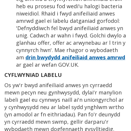
heb eu prosesu fod wedi'u halogi bacteria
niweidiol. Rhaid i fwyd anifeiliaid anwes
amrwd gael ei labelu datganiad gorfodol:
'Defnyddiwch fel bwyd anifeiliaid anwes yn
unig. Cadwch ar wahn i fwyd. Golchi dwylo a
glanhau offer, offer ac arwynebau ar l trin y
cynnyrch hwn'. Mae rhagor o wybodaeth
am
drin bwydydd anifeiliaid anwes amrwd
ar gael ar wefan GOV.UK.
CYFLWYNIAD LABELU
Os yw'r bwyd anifeiliaid anwes yn cyrraedd
mewn pecyn neu gynhwysydd, dylai'r manylion
labeli gael eu cynnwys naill ai'n uniongyrchol ar
y cynhwysydd neu ar label sydd ynghlwm wrtho
(yn amodol ar fn eithriadau). Pan fo'r deunydd
yn cyrraedd mewn swmp, gellir darparu'r
wybodaeth mewn dogfennaeth gysylltiedig.