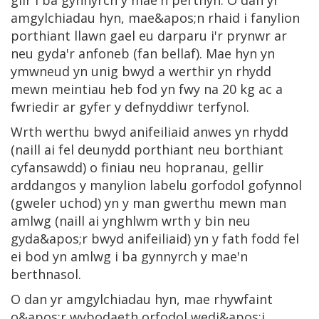
amgylchiadau hyn, mae&apos;n rhaid i fanylion
porthiant llawn gael eu darparu i'r prynwr ar
neu gyda'r anfoneb (fan bellaf). Mae hyn yn
ymwneud yn unig bwyd a werthir yn rhydd
mewn meintiau heb fod yn fwy na 20 kg ac a
fwriedir ar gyfer y defnyddiwr terfynol.
Wrth werthu bwyd anifeiliaid anwes yn rhydd
(naill ai fel deunydd porthiant neu borthiant
cyfansawdd) o finiau neu hopranau, gellir
arddangos y manylion labelu gorfodol gofynnol
(gweler uchod) yn y man gwerthu mewn man
amlwg (naill ai ynghlwm wrth y bin neu
gyda&apos;r bwyd anifeiliaid) yn y fath fodd fel
ei bod yn amlwg i ba gynnyrch y mae'n
berthnasol.
O dan yr amgylchiadau hyn, mae rhywfaint
o&apos;r wybodaeth orfodol wedi&apos;i