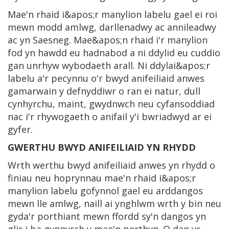
Mae'n rhaid i&apos;r manylion labelu gael ei roi
mewn modd amlwg, darllenadwy ac annileadwy
ac yn Saesneg. Mae&apos;n rhaid i'r manylion
fod yn hawdd eu hadnabod a ni ddylid eu cuddio
gan unrhyw wybodaeth arall. Ni ddylai&apos;r
labelu a'r pecynnu o'r bwyd anifeiliaid anwes
gamarwain y defnyddiwr o ran ei natur, dull
cynhyrchu, maint, gwydnwch neu cyfansoddiad
nac i'r rhywogaeth o anifail y'i bwriadwyd ar ei
gyfer.
GWERTHU BWYD ANIFEILIAID YN RHYDD
Wrth werthu bwyd anifeiliaid anwes yn rhydd o
finiau neu hoprynnau mae'n rhaid i&apos;r
manylion labelu gofynnol gael eu arddangos
mewn lle amlwg, naill ai ynghlwm wrth y bin neu
gyda'r porthiant mewn ffordd sy'n dangos yn
glir i ba gynnyrch y mae'n perthyn. O dan yr