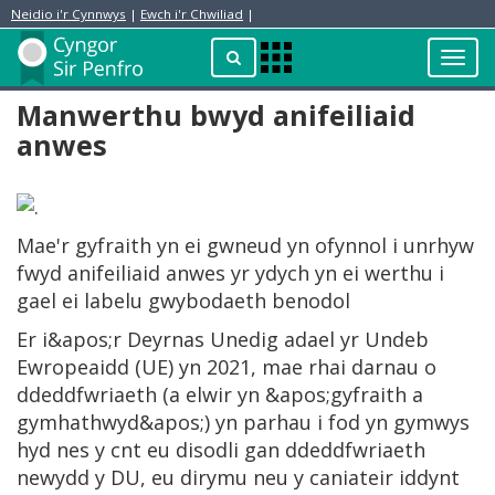
Neidio i'r Cynnwys
|
Ewch i'r Chwiliad
|
Toggl
Apps
navig
Menu
Manwerthu bwyd anifeiliaid
anwes
Mae'r gyfraith yn ei gwneud yn ofynnol i unrhyw
fwyd anifeiliaid anwes yr ydych yn ei werthu i
gael ei labelu gwybodaeth benodol
Er i&apos;r Deyrnas Unedig adael yr Undeb
Ewropeaidd (UE) yn 2021, mae rhai darnau o
ddeddfwriaeth (a elwir yn &apos;gyfraith a
gymhathwyd&apos;) yn parhau i fod yn gymwys
hyd nes y cnt eu disodli gan ddeddfwriaeth
newydd y DU, eu dirymu neu y caniateir iddynt