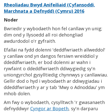
Rheoliadau Bwyd Anifeiliaid (Cyfansoddi,
Marchnata a Defnydd) (Cymru) 2016
Noder
Bwriedir y wybodaeth hon fel canllaw yn unig;
dim ond y llysoedd all roi dehongliad
awdurdodol o'r gyfraith.
Efallai na fydd dolenni 'deddfwriaeth allweddol'
y canllaw ond yn dangos fersiwn wreiddiol y
ddeddfwriaeth, er bod dolenni ar wahn i
rywfaint o ddeddfwriaeth ddiwygiedig sy'n
uniongyrchol gysylltiedig chynnwys y canllawiau.
Gellir dod o hyd i wybodaeth ar ddiwygiadau i
ddeddfwriaeth y ar y tab 'Mwy o Adnoddau' ym
mhob dolen.
Am fwy o wybodaeth, cysylltwch 'r gwasanaeth
defnyddwyr
Cyngor ar Bopeth
, sy'n darparu