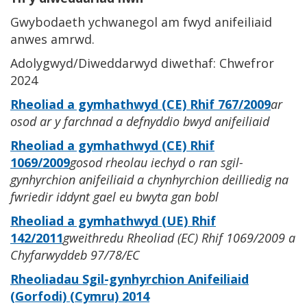
Gwybodaeth ychwanegol am fwyd anifeiliaid
anwes amrwd.
Adolygwyd/Diweddarwyd diwethaf: Chwefror
2024
Rheoliad a gymhathwyd (CE) Rhif 767/2009
ar
osod ar y farchnad a defnyddio bwyd anifeiliaid
Rheoliad a gymhathwyd (CE) Rhif
1069/2009
gosod rheolau iechyd o ran sgil-
gynhyrchion anifeiliaid a chynhyrchion deilliedig na
fwriedir iddynt gael eu bwyta gan bobl
Rheoliad a gymhathwyd (UE) Rhif
142/2011
gweithredu Rheoliad (EC) Rhif 1069/2009 a
Chyfarwyddeb 97/78/EC
Rheoliadau Sgil-gynhyrchion Anifeiliaid
(Gorfodi) (Cymru) 2014