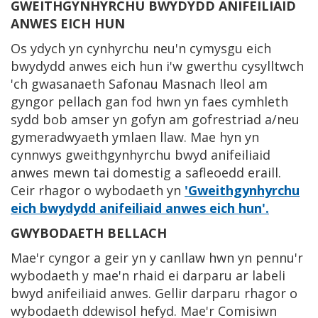
GWEITHGYNHYRCHU BWYDYDD ANIFEILIAID
ANWES EICH HUN
Os ydych yn cynhyrchu neu'n cymysgu eich
bwydydd anwes eich hun i'w gwerthu cysylltwch
'ch gwasanaeth Safonau Masnach lleol am
gyngor pellach gan fod hwn yn faes cymhleth
sydd bob amser yn gofyn am gofrestriad a/neu
gymeradwyaeth ymlaen llaw. Mae hyn yn
cynnwys gweithgynhyrchu bwyd anifeiliaid
anwes mewn tai domestig a safleoedd eraill.
Ceir rhagor o wybodaeth yn
'Gweithgynhyrchu
eich bwydydd anifeiliaid anwes eich hun'.
GWYBODAETH BELLACH
Mae'r cyngor a geir yn y canllaw hwn yn pennu'r
wybodaeth y mae'n rhaid ei darparu ar labeli
bwyd anifeiliaid anwes. Gellir darparu rhagor o
wybodaeth ddewisol hefyd. Mae'r Comisiwn