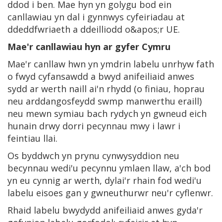
ddod i ben. Mae hyn yn golygu bod ein
canllawiau yn dal i gynnwys cyfeiriadau at
ddeddfwriaeth a ddeilliodd o&apos;r UE.
Mae'r canllawiau hyn ar gyfer Cymru
Mae'r canllaw hwn yn ymdrin labelu unrhyw fath
o fwyd cyfansawdd a bwyd anifeiliaid anwes
sydd ar werth naill ai'n rhydd (o finiau, hoprau
neu arddangosfeydd swmp manwerthu eraill)
neu mewn symiau bach rydych yn gwneud eich
hunain drwy dorri pecynnau mwy i lawr i
feintiau llai.
Os byddwch yn prynu cynwysyddion neu
becynnau wedi'u pecynnu ymlaen llaw, a'ch bod
yn eu cynnig ar werth, dylai'r rhain fod wedi'u
labelu eisoes gan y gwneuthurwr neu'r cyflenwr.
Rhaid labelu bwydydd anifeiliaid anwes gyda'r