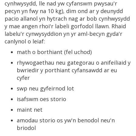
cynhwysydd, lle nad yw cyfanswm pwysau'r
pecyn yn fwy na 10 kg), dim ond ar y deunydd
pacio allanol yn hytrach nag ar bob cynhwysydd
y mae angen rhoi'r labeli gorfodol llawn. Rhaid
labelu'r cynwysyddion yn yr aml-becyn gyda'r
canlynol o leiaf:
math o borthiant (fel uchod)
rhywogaethau neu gategorau o anifeiliaid y
bwriedir y porthiant cyfansawdd ar eu
cyfer
swp neu gyfeirnod lot
isafswm oes storio
maint net
amodau storio os yw'n benodol neu'n
briodol