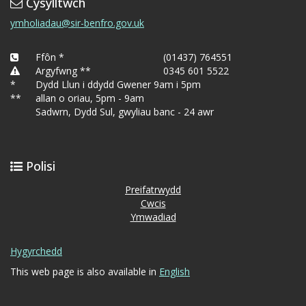
Cysylltwch
ymholiadau@sir-benfro.gov.uk
Ffôn *
(01437) 764551
Argyfwng **
0345 601 5522
*
Dydd Llun i ddydd Gwener 9am i 5pm
**
allan o oriau, 5pm - 9am
Sadwrn, Dydd Sul, gwyliau banc - 24 awr
Polisi
Preifatrwydd
Cwcis
Ymwadiad
Hygyrchedd
This web page is also available in
English