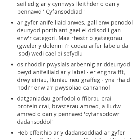
seiliedig ar y cynnwys lleithder o dan y
pennawd ' Cyfansoddiad '
ar gyfer anifeiliaid anwes, gall enw penodol
deunydd porthiant gael ei ddisodli gan
enw'r categori. Mae rhestr o gategorau
(gweler y dolenni i'r codau arfer labelu da
isod) wedi cael ei sefydlu
os rhoddir pwyslais arbennig ar ddeunydd
bwyd anifeiliaid ar y label - er enghraifft,
drwy eiriau, lluniau neu graffeg - yna rhaid
nodi'r enw a'r pwysoliad canrannol
datganiadau gorfodol o ffibrau crai,
protein crai, brasterau amrwd, a lludw
amrwd o dan y pennawd 'cyfansoddwr
dadansoddol'
Heb effeithio ar y dadansoddiad ar gyfer