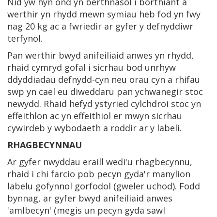
Nid yw hyn ond yn berthnasol i borthiant a
werthir yn rhydd mewn symiau heb fod yn fwy
nag 20 kg ac a fwriedir ar gyfer y defnyddiwr
terfynol.
Pan werthir bwyd anifeiliaid anwes yn rhydd,
rhaid cymryd gofal i sicrhau bod unrhyw
ddyddiadau defnydd-cyn neu orau cyn a rhifau
swp yn cael eu diweddaru pan ychwanegir stoc
newydd. Rhaid hefyd ystyried cylchdroi stoc yn
effeithlon ac yn effeithiol er mwyn sicrhau
cywirdeb y wybodaeth a roddir ar y labeli.
RHAGBECYNNAU
Ar gyfer nwyddau eraill wedi'u rhagbecynnu,
rhaid i chi farcio pob pecyn gyda'r manylion
labelu gofynnol gorfodol (gweler uchod). Fodd
bynnag, ar gyfer bwyd anifeiliaid anwes
'amlbecyn' (megis un pecyn gyda sawl