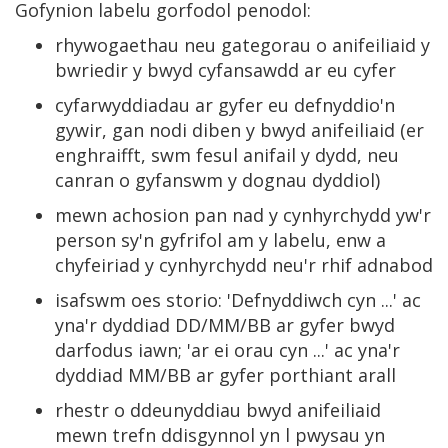
Gofynion labelu gorfodol penodol:
rhywogaethau neu gategorau o anifeiliaid y
bwriedir y bwyd cyfansawdd ar eu cyfer
cyfarwyddiadau ar gyfer eu defnyddio'n
gywir, gan nodi diben y bwyd anifeiliaid (er
enghraifft, swm fesul anifail y dydd, neu
canran o gyfanswm y dognau dyddiol)
mewn achosion pan nad y cynhyrchydd yw'r
person sy'n gyfrifol am y labelu, enw a
chyfeiriad y cynhyrchydd neu'r rhif adnabod
isafswm oes storio: 'Defnyddiwch cyn ...' ac
yna'r dyddiad DD/MM/BB ar gyfer bwyd
darfodus iawn; 'ar ei orau cyn ...' ac yna'r
dyddiad MM/BB ar gyfer porthiant arall
rhestr o ddeunyddiau bwyd anifeiliaid
mewn trefn ddisgynnol yn l pwysau yn