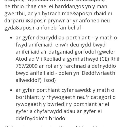
heithrio rhag cael ei harddangos yn y man
gwerthu, ac yn hytrach mae&apos;n rhaid ei
darparu i&apos;r prynwr ar yr anfoneb neu
gyda&apos;r anfoneb fan bellaf:
ar gyfer deunyddiau porthiant – y math o
fwyd anifeiliaid, enw'r deunydd bwyd
anifeiliaid a'r datganiad gorfodol (gweler
Atodiad V i Reoliad a gymhathwyd (CE) Rhif
767/2009 ar roi ar y farchnad a defnyddio
bwyd anifeiliaid - dolen yn 'Deddfwriaeth
allweddol'). isod)
ar gyfer porthiant cyfansawdd: y math o
borthiant, y rhywogaeth neu'r categori o
rywogaeth y bwriedir y porthiant ar ei
gyfer a chyfarwyddiadau ar gyfer ei
ddefnyddio'n briodol