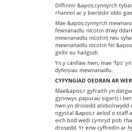
Diffinnir &apos;cynnyrch tyb
rhannol ac y bwriedir iddo gael
Mae &apos;cynnyrch mewnanadl
fewnanadlu nicotin drwy ddarn 
mewnanadlu nicotin) neu sylwedd
mewnanadlu nicotin fel &apos
gellir eu hailgodi.
Yn y canllaw hwn, mae 'fps' yn
dyfeisiau mewnanadlu.
CYFYNGIAD OEDRAN AR WE
Mae&apos;r gyfraith yn datga
gynnwys papurau sigart) i ber
hwn yn drosedd atebolrwydd ca
ogystal &apos;r aelod o staff
eich bod wedi cymryd pob rha
drosedd. Yr enw cyffredin ar