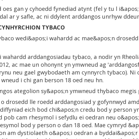
 oes gan y cyhoedd fynediad atynt (fel y tu l i&apos;
al ar y safle, ac ni ddylent arddangos unrhyw dde
 CYNHYRCHION TYBACO
ybaco wedi&apos;i wahardd ac mae&apos;n drosedd
 i wahardd arddangosiadau tybaco, a nodir yn Rheo
012, ac mae un ohonynt yn ymwneud ag 'arddangosf
brynu neu gael gwybodaeth am cynnyrch tybaco). Ni 
 wneud i chi gan berson 18 oed neu hn.
ngos ategolion sy&apos;n ymwneud thybaco megis p
o o drosedd lle roedd arddangosiad y gofynnwyd amd
ddiffyniad eich bod chi&apos;n credu bod y person 
 pob cam rhesymol i sefydlu ei oedran neu o&apos;i
hesymol bod y person o dan 18 oed. Mae cymryd &a
on am dystiolaeth o&apos;i oedran a byddai&apos;r