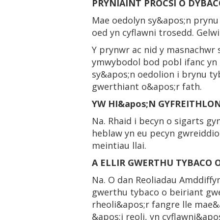
PRYNIAINT PROCSI O DYBAC
Mae oedolyn sy&apos;n prynu 
oed yn cyflawni trosedd. Gelw
Y prynwr ac nid y masnachwr 
ymwybodol bod pobl ifanc yn l
sy&apos;n oedolion i brynu ty
gwerthiant o&apos;r fath.
YW HI&apos;N GYFREITHLON
Na. Rhaid i becyn o sigarts g
heblaw yn eu pecyn gwreiddio
meintiau llai.
A ELLIR GWERTHU TYBACO 
Na. O dan Reoliadau Amddiffy
gwerthu tybaco o beiriant gw
rheoli&apos;r fangre lle mae
&apos;i reoli, yn cyflawni&apo