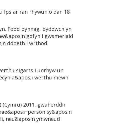
 fps ar ran rhywun o dan 18
hyn. Fodd bynnag, byddwch yn
 nhw&apos;n gofyn i gwsmeriaid
s;n ddoeth i wrthod
werthu sigarts i unrhyw un
 pecyn a&apos;i werthu mewn
 (Cymru) 2011, gwaherddir
mae&apos;r person sy&apos;n
eoli, neu&apos;n ymwneud