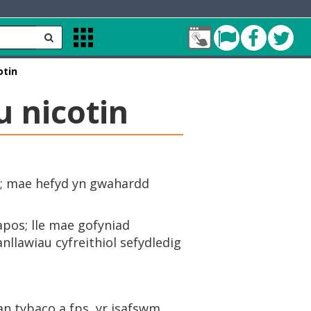
Fy
Pont
Faceb
Twit
Apps
Nghyfrif
Menu
Cleddau
otin
green
 nicotin
ed; mae hefyd yn gwahardd
apos; lle mae gofyniad
nllawiau cyfreithiol sefydledig
ran tybaco a fps, yr isafswm