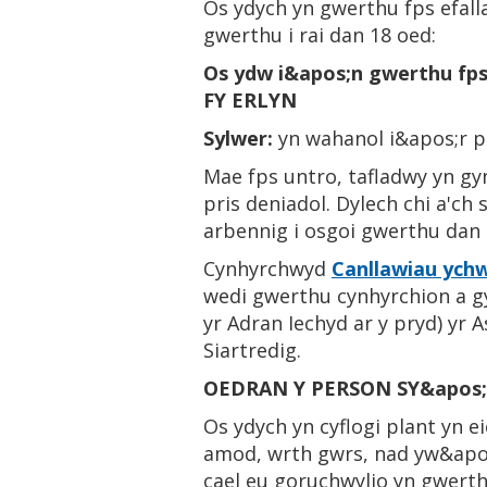
Os ydych yn gwerthu fps efal
gwerthu i rai dan 18 oed:
Os ydw i&apos;n gwerthu fp
FY ERLYN
Sylwer:
yn wahanol i&apos;r p
Mae fps untro, tafladwy yn gy
pris deniadol. Dylech chi a'ch
arbennig i osgoi gwerthu dan 
Cynhyrchwyd
Canllawiau ychw
wedi gwerthu cynhyrchion a gy
yr Adran Iechyd ar y pryd) yr
Siartredig.
OEDRAN Y PERSON SY&apos
Os ydych yn cyflogi plant yn 
amod, wrth gwrs, nad yw&apos
cael eu goruchwylio yn gwert