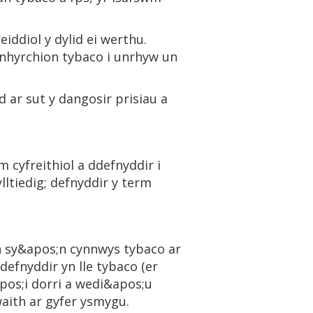
iddiol y dylid ei werthu.
nhyrchion tybaco i unrhyw un
 ar sut y dangosir prisiau a
 cyfreithiol a ddefnyddir i
ylltiedig; defnyddir y term
h sy&apos;n cynnwys tybaco ar
defnyddir yn lle tybaco (er
pos;i dorri a wedi&apos;u
waith ar gyfer ysmygu.