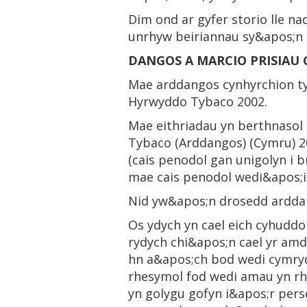
Dim ond ar gyfer storio lle nad
unrhyw beiriannau sy&apos;n d
DANGOS A MARCIO PRISIAU
Mae arddangos cynhyrchion t
Hyrwyddo Tybaco 2002.
Mae eithriadau yn berthnasol
Tybaco (Arddangos) (Cymru) 2
(cais penodol gan unigolyn i 
mae cais penodol wedi&apos;i
Nid yw&apos;n drosedd ardda
Os ydych yn cael eich cyhudd
rydych chi&apos;n cael yr am
hn a&apos;ch bod wedi cymryd
rhesymol fod wedi amau yn r
yn golygu gofyn i&apos;r pers