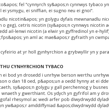
aco&apos; fel "cynnyrch sy&apos;n cynnwys tybaco y
 ei ysmygu, ei sniffian, ei sugno neu ei gnoi".
u nicotin&apos; yn golygu dyfais mewnanadlu nicot
o geg), cetris nicotin (sy&apos;n cynnwys nicotin ac
 ail-lenwi nicotin (a elwir yn gyffredinol yn e-hylif)
;fps&apos; yn aml ac mae&apos;r gyfraith yn cwmpa
 cyfeirio at yr holl gynhyrchion a grybwyllir yn y par
RTHU CYNHYRCHION TYBACO
n ei bod yn drosedd i unrhyw berson werthu unrhyw
son o dan 18 oed, p&apos;un a oedd hynny at ei ddef
eth, sy&apos;n golygu y gall perchennog y busnes ga
 a wnaeth y gwerthiant. Os ydych yn gyfrifol am y dr
gofal rhesymol ac wedi arfer pob diwydrwydd dyladw
 hyn yw&apos;r amddiffyniad &apos;diwydrwydd dyla