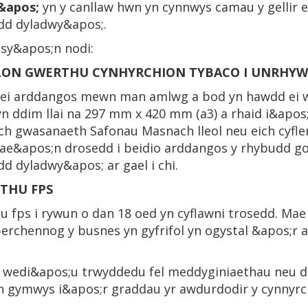
&apos;
yn y canllaw hwn yn cynnwys camau y gellir e
dd dyladwy&apos;.
 sy&apos;n nodi:
LON GWERTHU CYNHYRCHION TYBACO I UNRHYW 
l ei arddangos mewn man amlwg a bod yn hawdd ei 
yn ddim llai na 297 mm x 420 mm (a3) a rhaid i&apos;
ich gwasanaeth Safonau Masnach lleol neu eich cyfle
Mae&apos;n drosedd i beidio arddangos y rhybudd go
 dyladwy&apos; ar gael i chi.
THU FPS
 fps i rywun o dan 18 oed yn cyflawni trosedd. M
perchennog y busnes yn gyfrifol yn ogystal &apos;r a
dd wedi&apos;u trwyddedu fel meddyginiaethau neu d
n gymwys i&apos;r graddau yr awdurdodir y cynnyrc