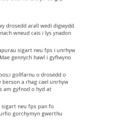
dwy drosedd arall wedi digwydd
nach wneud cais i lys ynadon
urau sigart neu fps i unrhyw
 Mae gennych hawl i gyflwyno
s;i gollfarnu o drosedd o
w berson a rhag cael unrhyw
s am gyfnod o hyd at
sigart neu fps pan fo
furfio gorchymyn gwerthu