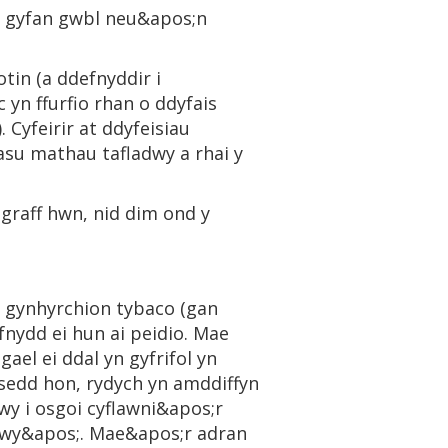
n gyfan gwbl neu&apos;n
in (a ddefnyddir i
 yn ffurfio rhan o ddyfais
. Cyfeirir at ddyfeisiau
su mathau tafladwy a rhai y
agraff hwn, nid dim ond y
 gynhyrchion tybaco (gan
nydd ei hun ai peidio. Mae
el ei ddal yn gyfrifol yn
osedd hon, rydych yn amddiffyn
y i osgoi cyflawni&apos;r
dwy&apos;. Mae&apos;r adran