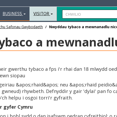
BUSINESS
VISITOR
hu Safonau Gwybodaeth
Nwyddau tybaco a mewnanadlu nic
ybaco a mewnanadlu
heir gwerthu tybaco a fps i'r rhai dan 18 mlwydd o
ewn siopau
 geiriau &apos;rhaid&apos; neu &apos;rhaid peidio&
o gwneud) rhywbeth. Defnyddir y gair 'dylai' pan fo ca
ch helpu i osgoi torri'r gyfraith.
r gyfer Cymru
ion i bobl sydd o dan isafswm oedran cyfreithiol; o 