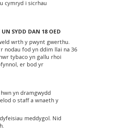
u cymryd i sicrhau
UN SYDD DAN 18 OED
weld wrth y pwynt gwerthu.
r nodau fod yn ddim llai na 36
nwr tybaco yn gallu rhoi
fynnol, er bod yr
ae hwn yn dramgwydd
elod o staff a wnaeth y
dyfeisiau meddygol. Nid
h.