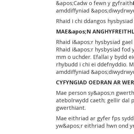
&apos;Cadw o fewn y gyfraith
amddiffyniad &apos;diwydrwy
Rhaid i chi ddangos hysbysiad
MAE&apos;N ANGHYFREITH
Rhaid i&apos;r hysbysiad gae
Rhaid i&apos;r hysbysiad fod 
mm o uchder. Efallai y bydd e
rhybudd i chi ei ddefnyddio. 
amddiffyniad &apos;diwydrwydd
CYFYNGIAD OEDRAN AR WER
Mae person sy&apos;n gwerthu
atebolrwydd caeth; gellir dal 
gwerthiant.
Mae eithriad ar gyfer fps sy
yw&apos;r eithriad hwn ond y