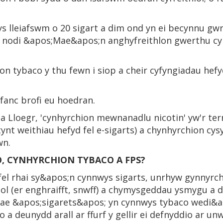
s lleiafswm o 20 sigart a dim ond yn ei becynnu gwre
 nodi &apos;Mae&apos;n anghyfreithlon gwerthu cy
n tybaco y thu fewn i siop a cheir cyfyngiadau hefyd
fanc brofi eu hoedran.
 Lloegr, 'cynhyrchion mewnanadlu nicotin' yw'r term
tynt weithiau hefyd fel e-sigarts) a chynhyrchion cys
wn.
, CYNHYRCHION TYBACO A FPS?
fel rhai sy&apos;n cynnwys sigarts, unrhyw gynnyrc
ol (er enghraifft, snwff) a chymysgeddau ysmygu a d
). Mae &apos;sigarets&apos; yn cynnwys tybaco wedi&a
 a deunydd arall ar ffurf y gellir ei defnyddio ar un