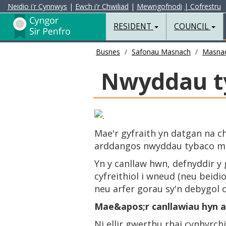
Neidio i'r Cynnwys
|
Ewch i'r Chwiliad
|
Mewngofnodi
| Cofrestru
RESIDENT
COUNCIL
Busnes
Safonau Masnach
Masnac
Nwyddau t
Mae'r gyfraith yn datgan na c
arddangos nwyddau tybaco m
Yn y canllaw hwn, defnyddir y
cyfreithiol i wneud (neu beidi
neu arfer gorau sy'n debygol o'
Mae&apos;r canllawiau hyn a
Ni ellir gwerthu rhai cynhyrch