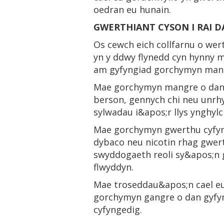
oedran eu hunain.
GWERTHIANT CYSON I RAI D
Os cewch eich collfarnu o wert
yn y ddwy flynedd cyn hynny 
am gyfyngiad gorchymyn mang
Mae gorchymyn mangre o dan 
berson, gennych chi neu unrh
sylwadau i&apos;r llys ynghy
Mae gorchymyn gwerthu cyfyn
dybaco neu nicotin rhag gwer
swyddogaeth reoli sy&apos;n g
flwyddyn.
Mae troseddau&apos;n cael eu
gorchymyn gangre o dan gyfy
cyfyngedig.