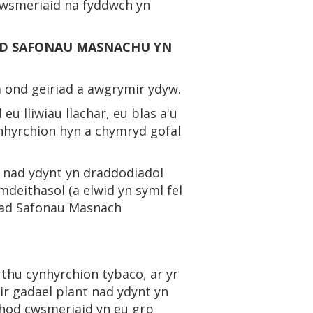
gwsmeriaid na fyddwch yn
..BYDD SAFONAU MASNACHU YN
m ond geiriad a awgrymir ydyw.
u lliwiau llachar, eu blas a'u
cynhyrchion hyn a chymryd gofal
 nad ydynt yn draddodiadol
deithasol (a elwid yn syml fel
liad Safonau Masnach
rthu cynhyrchion tybaco, ar yr
r gadael plant nad ydynt yn
thod cwsmeriaid yn eu grp