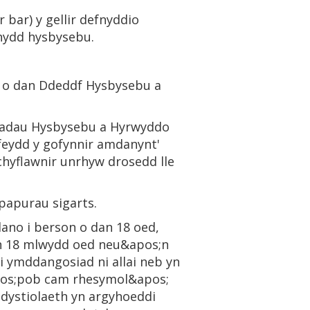
r bar) y gellir defnyddio
unydd hysbysebu.
 o dan Ddeddf Hysbysebu a
liadau Hysbysebu a Hyrwyddo
eydd y gofynnir amdanynt'
chyflawnir unrhyw drosedd lle
apurau sigarts.
ano i berson o dan 18 oed,
yn 18 mlwydd oed neu&apos;n
 ymddangosiad ni allai neb yn
pos;pob cam rhesymol&apos;
 dystiolaeth yn argyhoeddi