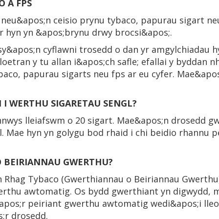
O A FPS
neu&apos;n ceisio prynu tybaco, papurau sigart neu
ir hyn yn &apos;brynu drwy brocsi&apos;.
sy&apos;n cyflawni trosedd o dan yr amgylchiadau 
oetran y tu allan i&apos;ch safle; efallai y byddan
baco, papurau sigarts neu fps ar eu cyfer. Mae&apo
 I WERTHU SIGARETAU SENGL?
ynnwys lleiafswm o 20 sigart. Mae&apos;n drosedd g
l. Mae hyn yn golygu bod rhaid i chi beidio rhannu
O BEIRIANNAU GWERTHU?
n Rhag Tybaco (Gwerthiannau o Beiriannau Gwerthu)
erthu awtomatig. Os bydd gwerthiant yn digwydd, 
&apos;r peiriant gwerthu awtomatig wedi&apos;i ll
s;r drosedd.