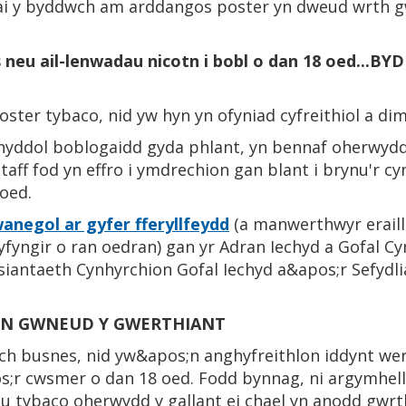
lai y byddwch am arddangos poster yn dweud wrth 
s neu ail-lenwadau nicotn i bobl o dan 18 oed.
oster tybaco, nid yw hyn yn ofyniad cyfreithiol a di
nyddol boblogaidd gyda phlant, yn bennaf oherwydd e
 staff fod yn effro i ymdrechion gan blant i brynu'r 
oed.
anegol ar gyfer fferyllfeydd
(a manwerthwyr eraill
fyngir o ran oedran) gan yr Adran Iechyd a Gofal Cym
 Asiantaeth Cynhyrchion Gofal Iechyd a&apos;r Sefyd
;N GWNEUD Y GWERTHIANT
eich busnes, nid yw&apos;n anghyfreithlon iddynt we
;r cwsmer o dan 18 oed. Fodd bynnag, ni argymhelli
hu tybaco oherwydd y gallant ei chael yn anodd gwr