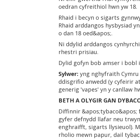
oedran cyfreithiol hwn yw 18.
Rhaid i becyn o sigarts gynnwy
Rhaid arddangos hysbysiad yn
o dan 18 oed&apos;.
Ni ddylid arddangos cynhyrchio
rhestri prisiau.
Dylid gofyn bob amser i bobl i
Sylwer:
yng nghyfraith Cymru a
ddisgrifio anwedd (y cyfeirir a
generig 'vapes' yn y canllaw h
BETH A OLYGIR GAN DYBACO
Diffinnir &apos;tybaco&apos; 
gyfer defnydd llafar neu trwyn
enghraifft, sigarts llysieuol
rholio mewn papur, dail tybaco