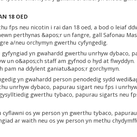
AN 18 OED
hu fps neu nicotin i rai dan 18 oed, a bod o leiaf d
mewn perthynas &apos;r un fangre, gall Safonau Mas
re a/neu orchymyn gwerthu cyfyngedig.
gyfyngiad yn gwahardd gwerthu unrhyw dybaco, pap
yw un o&apos;ch staff am gyfnod o hyd at flwyddyn.
lch pam na ddylent ganiatu&apos;r gorchymyn.
gedig yn gwahardd person penodedig sydd wedi&apo
thu unrhyw dybaco, papurau sigart neu fps i unrhy
ysylltiedig gwerthu tybaco, papurau sigarts neu fp
 cyflawni os yw person yn gwerthu tybaco, papurau 
ngiad ar waith neu os yw person yn methu chydymf