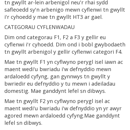
tn gwyllt ar-lein arbenigol neu'r rhai sydd
safleoedd sy'n arbenigo mewn cyflenwi tn gwyllt
i'r cyhoedd y mae tn gwyllt HT3 ar gael.
CATEGORAU CYFLENWADAU
Dim ond categorau F1, F2 a F3 y gellir eu
cyflenwi i'r cyhoedd. Dim ond i bobl gwybodaeth
tn gwyllt arbenigol y gellir cyflenwi categori F4.
Mae tn gwyllt F1 yn cyflwyno perygl isel iawn ac
maent wedi'u bwriadu i'w defnyddio mewn
ardaloedd cyfyng, gan gynnwys tn gwyllt y
bwriedir eu defnyddio y tu mewn i adeiladau
domestig. Mae ganddynt lefel sn dibwys.
Mae tn gwyllt F2 yn cyflwyno perygl isel ac
maent wedi'u bwriadu i'w defnyddio yn yr awyr
agored mewn ardaloedd cyfyng.Mae ganddynt
lefel sn dibwys.