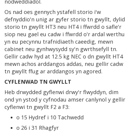
nodweddiadol.
Os nad oes gennych ystafell storio i'w
defnyddio'n unig ar gyfer storio tn gwyllt, dylid
storio tn gwyllt HT3 neu HT4 i ffwrdd o safle'r
siop neu gael eu cadw i ffwrdd o'r ardal werthu
yn eu pecynnu trafnidiaeth caeedig, mewn
cabinet neu gynhwysydd sy'n gwrthsefyll tn.
Gellir cadw hyd at 12.5 kg NEC o dn gwyllt HT4
mewn achos arddangos addas, neu gellir cadw
tn gwyllt ffug ar arddangos yn agored.
CYFLENWAD TN GWYLLT
Heb drwydded gyflenwi drwy'r flwyddyn, dim
ond yn ystod y cyfnodau amser canlynol y gellir
cyflenwi tn gwyllt F2 a F3:
o 15 Hydref i 10 Tachwedd
o 26 i 31 Rhagfyr