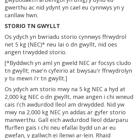
gwerthu ac nid ydynt yn cael eu cynnwys yn y
canllaw hwn.
STORIO TN GWYLLT
Os ydych yn bwriadu storio cynnwys ffrwydrol
net 5 kg (NEC)* neu lai o dn gwyllt, nid oes
angen trwydded storio.
[*Byddwch yn aml yn gweld NEC ar focsys cludo
tn gwyllt; mae'n cyfeirio at bwysau'r ffrwydrolyn
y tu mewn i'r tn gwyllt.]
Os ydych am storio mwy na 5 kg NEC a hyd at
2,000 kg NEC o dn gwyllt, mae angen i chi wneud
cais i'ch awdurdod lleol am drwydded. Nid yw
mwy na 2,000 kg NEC yn addas ar gyfer storio
manwerthu. Gall eich awdurdod lleol ddarparu
ffurflen gais i chi neu efallai bydd un ar eu
gwefan, y gallwch ei llenwi ar-lein. Rhaid