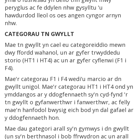
peryglus ac fe ddylen nhw gysylltu 'u
hawdurdod lleol os oes angen cyngor arnyn
nhw.
CATEGORAU TN GWYLLT
Mae tn gwyllt yn cael eu categoreiddio mewn
dwy ffordd wahanol, un ar gyfer trwyddedu
storio (HT1 i HT4) ac un ar gyfer cyflenwi (F1 i
F4).
Mae'r categorau F1 i F4 wedi'u marcio ar dn
gwyllt unigol. Mae'r categorau HT1 i HT4 ond yn
ymddangos ar y ddogfennaeth sy'n cyd-fynd 'r
tn gwyllt o gyfanwerthwr i fanwerthwr, ac felly
mae'n hanfodol bwysig eich bod yn dal gafael ar
y ddogfennaeth hon.
Mae dau gategori arall sy'n gymwys i dn gwyllt
(un sy'n berthnasol i bob ffrwydron ac un arall