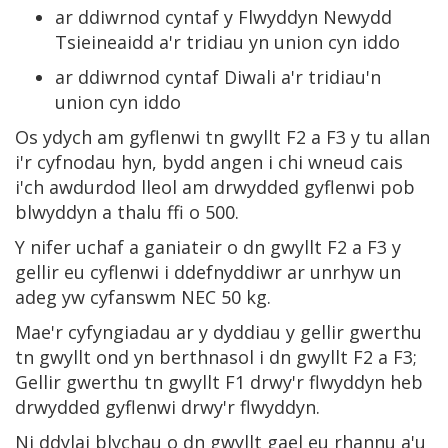
ar ddiwrnod cyntaf y Flwyddyn Newydd
Tsieineaidd a'r tridiau yn union cyn iddo
ar ddiwrnod cyntaf Diwali a'r tridiau'n
union cyn iddo
Os ydych am gyflenwi tn gwyllt F2 a F3 y tu allan
i'r cyfnodau hyn, bydd angen i chi wneud cais
i'ch awdurdod lleol am drwydded gyflenwi pob
blwyddyn a thalu ffi o 500.
Y nifer uchaf a ganiateir o dn gwyllt F2 a F3 y
gellir eu cyflenwi i ddefnyddiwr ar unrhyw un
adeg yw cyfanswm NEC 50 kg.
Mae'r cyfyngiadau ar y dyddiau y gellir gwerthu
tn gwyllt ond yn berthnasol i dn gwyllt F2 a F3;
Gellir gwerthu tn gwyllt F1 drwy'r flwyddyn heb
drwydded gyflenwi drwy'r flwyddyn.
Ni ddylai blychau o dn gwyllt gael eu rhannu a'u