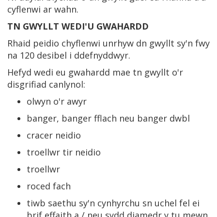
cyflenwi ar wahn.
TN GWYLLT WEDI'U GWAHARDD
Rhaid peidio chyflenwi unrhyw dn gwyllt sy'n fwy
na 120 desibel i ddefnyddwyr.
Hefyd wedi eu gwahardd mae tn gwyllt o'r
disgrifiad canlynol:
olwyn o'r awyr
banger, banger fflach neu banger dwbl
cracer neidio
troellwr tir neidio
troellwr
roced fach
tiwb saethu sy'n cynhyrchu sn uchel fel ei
brif effaith a / neu sydd diamedr y tu mewn