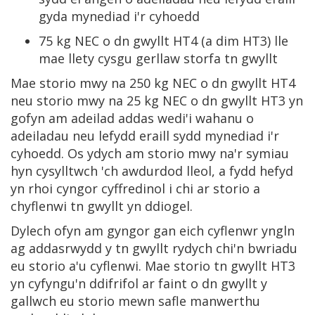
gyda mynediad i'r cyhoedd
75 kg NEC o dn gwyllt HT4 (a dim HT3) lle
mae llety cysgu gerllaw storfa tn gwyllt
Mae storio mwy na 250 kg NEC o dn gwyllt HT4
neu storio mwy na 25 kg NEC o dn gwyllt HT3 yn
gofyn am adeilad addas wedi'i wahanu o
adeiladau neu lefydd eraill sydd mynediad i'r
cyhoedd. Os ydych am storio mwy na'r symiau
hyn cysylltwch 'ch awdurdod lleol, a fydd hefyd
yn rhoi cyngor cyffredinol i chi ar storio a
chyflenwi tn gwyllt yn ddiogel.
Dylech ofyn am gyngor gan eich cyflenwr yngln
ag addasrwydd y tn gwyllt rydych chi'n bwriadu
eu storio a'u cyflenwi. Mae storio tn gwyllt HT3
yn cyfyngu'n ddifrifol ar faint o dn gwyllt y
gallwch eu storio mewn safle manwerthu