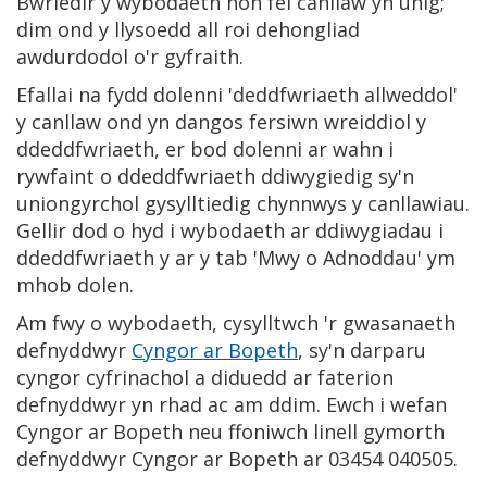
Bwriedir y wybodaeth hon fel canllaw yn unig;
dim ond y llysoedd all roi dehongliad
awdurdodol o'r gyfraith.
Efallai na fydd dolenni 'deddfwriaeth allweddol'
y canllaw ond yn dangos fersiwn wreiddiol y
ddeddfwriaeth, er bod dolenni ar wahn i
rywfaint o ddeddfwriaeth ddiwygiedig sy'n
uniongyrchol gysylltiedig chynnwys y canllawiau.
Gellir dod o hyd i wybodaeth ar ddiwygiadau i
ddeddfwriaeth y ar y tab 'Mwy o Adnoddau' ym
mhob dolen.
Am fwy o wybodaeth, cysylltwch 'r gwasanaeth
defnyddwyr
Cyngor ar Bopeth
, sy'n darparu
cyngor cyfrinachol a diduedd ar faterion
defnyddwyr yn rhad ac am ddim. Ewch i wefan
Cyngor ar Bopeth neu ffoniwch linell gymorth
defnyddwyr Cyngor ar Bopeth ar 03454 040505.