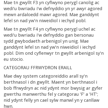
Mae tn gwyllt F3 yn cyflwyno perygl canolig ac
wedi'u bwriadu i'w defnyddio yn yr awyr agored
mewn ardaloedd mawr agored. Mae ganddynt
lefel sn nad yw'n niweidiol i iechyd pobl.
Mae tn gwyllt F4 yn cyflwyno perygl uchel ac
wedi'u bwriadu i'w defnyddio gan bersonau
sydd gwybodaeth arbenigol yn unig. Mae
ganddynt lefel sn nad yw'n niweidiol i iechyd
pobl. Dim ond cyflenwyr tn gwyllt arbenigol sy'n
eu stocio.
CATEGORAU FFRWYDRON ERAILL
Mae dwy system categoreiddio arall sy'n
berthnasol i dn gwyllt. Maent yn berthnasol i
bob ffrwydryn ac nid ydynt mor bwysig ar gyfer
gwerthu manwerthu fel y categorau 'F' a 'HT';
nid ydynt felly yn cael sylw manwl yn y canllaw
hwn.