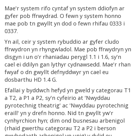
Mae'r system rifo cyntaf yn system ddiofyn ar
gyfer pob ffrwydrad. O fewn y system honno
mae pob tn gwyllt yn dod o fewn rhifau 0333 i
0337.
Yn ail, ceir y system rybuddio ar gyfer cludo
ffrwydron yn rhyngwladol. Mae pob ffrwydryn yn
disgyn i un o'r rhaniadau perygl 1.1 i 1.6, sy'n
cael ei ddilyn gan lythyr cydnawsedd. Mae'r rhan
fwyaf o dn gwyllt defnyddwyr yn cael eu
dosbarthu HD 1.4 G.
Efallai y byddwch hefyd yn gweld y categorau T1
a T2, a P1 a P2, sy'n cyfeirio at 'Nwyddau
pyrotechnig theatrig' ac 'Nwyddau pyrotechnig
eraill' yn y drefn honno. Nid tn gwyllt yw'r
cynhyrchion hyn; dim ond busnesau arbenigol
(rhaid gwerthu categorau T2 a P2 i berson
gwybodaeth arbenigol yn unig) y dylid eu