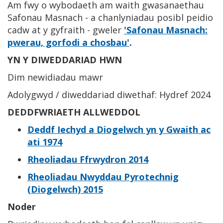
Am fwy o wybodaeth am waith gwasanaethau
Safonau Masnach - a chanlyniadau posibl peidio
cadw at y gyfraith - gweler
'Safonau Masnach:
pwerau, gorfodi a chosbau'
.
YN Y DIWEDDARIAD HWN
Dim newidiadau mawr
Adolygwyd / diweddariad diwethaf: Hydref 2024
DEDDFWRIAETH ALLWEDDOL
Deddf Iechyd a Diogelwch yn y Gwaith ac
ati 1974
Rheoliadau Ffrwydron 2014
Rheoliadau Nwyddau Pyrotechnig
(Diogelwch) 2015
Noder