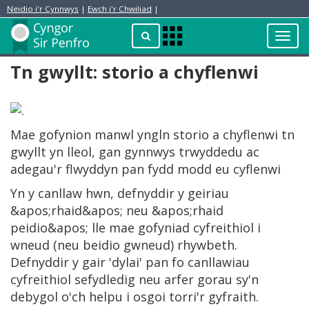
Neidio i'r Cynnwys
|
Ewch i'r Chwiliad
|
Toggl
Apps
navig
Menu
Tn gwyllt: storio a chyflenwi
Mae gofynion manwl yngln storio a chyflenwi tn
gwyllt yn lleol, gan gynnwys trwyddedu ac
adegau'r flwyddyn pan fydd modd eu cyflenwi
Yn y canllaw hwn, defnyddir y geiriau
&apos;rhaid&apos; neu &apos;rhaid
peidio&apos; lle mae gofyniad cyfreithiol i
wneud (neu beidio gwneud) rhywbeth.
Defnyddir y gair 'dylai' pan fo canllawiau
cyfreithiol sefydledig neu arfer gorau sy'n
debygol o'ch helpu i osgoi torri'r gyfraith.