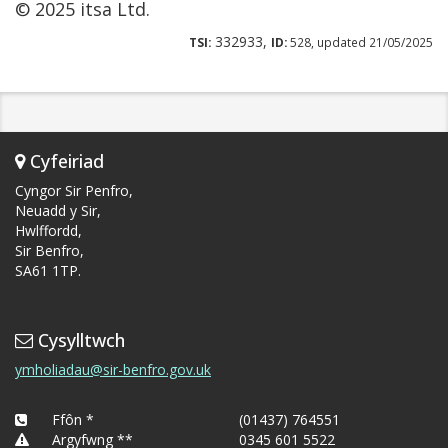
© 2025 itsa Ltd.
332933,
TSI:
ID:
528, updated 21/05/2025
Cyfeiriad
Cyngor Sir Penfro,
Neuadd y Sir,
Hwlffordd,
Sir Benfro,
SA61 1TP.
Cysylltwch
ymholiadau@sir-benfro.gov.uk
Ffôn *
(01437) 764551
Argyfwng **
0345 601 5522