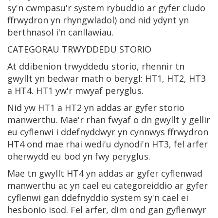
sy'n cwmpasu'r system rybuddio ar gyfer cludo
ffrwydron yn rhyngwladol) ond nid ydynt yn
berthnasol i'n canllawiau.
CATEGORAU TRWYDDEDU STORIO
At ddibenion trwyddedu storio, rhennir tn
gwyllt yn bedwar math o berygl: HT1, HT2, HT3
a HT4. HT1 yw'r mwyaf peryglus.
Nid yw HT1 a HT2 yn addas ar gyfer storio
manwerthu. Mae'r rhan fwyaf o dn gwyllt y gellir
eu cyflenwi i ddefnyddwyr yn cynnwys ffrwydron
HT4 ond mae rhai wedi'u dynodi'n HT3, fel arfer
oherwydd eu bod yn fwy peryglus.
Mae tn gwyllt HT4 yn addas ar gyfer cyflenwad
manwerthu ac yn cael eu categoreiddio ar gyfer
cyflenwi gan ddefnyddio system sy'n cael ei
hesbonio isod. Fel arfer, dim ond gan gyflenwyr