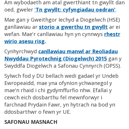
Am wybodaeth am atal gwerthiant tn gwyllt dan
oed, gweler
'
Tn gwyllt: cyfyngiadau oedran'
.
Mae gan y Gweithgor Iechyd a Diogelwch (HSE)
ganllawiau ar
storio a gwerthu tn gwyllt
ar ei
wefan. Mae'r canllawiau hyn yn cynnwys
rhestr
wirio asesu risg
.
Cynhyrchwyd
canllawiau manwl ar Reoliadau
Nwyddau Pyrotechnig (Diogelwch) 2015
gan y
Swyddfa Diogelwch a Safonau Cynnyrch (OPSS).
Sylwch fod y DU bellach wedi gadael yr Undeb
Ewropeaidd, mae yna ofynion ychwanegol y
mae'n rhaid i chi gydymffurfio nhw. Efallai y
cewch eich dosbarthu fel mewnforwyr i
farchnad Prydain Fawr, yn hytrach na bod yn
ddosbarthwr o fewn yr UE.
SAFONAU MASNACH