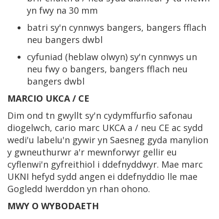
yn fwy na 30 mm
batri sy'n cynnwys bangers, bangers fflach
neu bangers dwbl
cyfuniad (heblaw olwyn) sy'n cynnwys un
neu fwy o bangers, bangers fflach neu
bangers dwbl
MARCIO UKCA / CE
Dim ond tn gwyllt sy'n cydymffurfio safonau
diogelwch, cario marc UKCA a / neu CE ac sydd
wedi'u labelu'n gywir yn Saesneg gyda manylion
y gwneuthurwr a'r mewnforwyr gellir eu
cyflenwi'n gyfreithiol i ddefnyddwyr. Mae marc
UKNI hefyd sydd angen ei ddefnyddio lle mae
Gogledd Iwerddon yn rhan ohono.
MWY O WYBODAETH