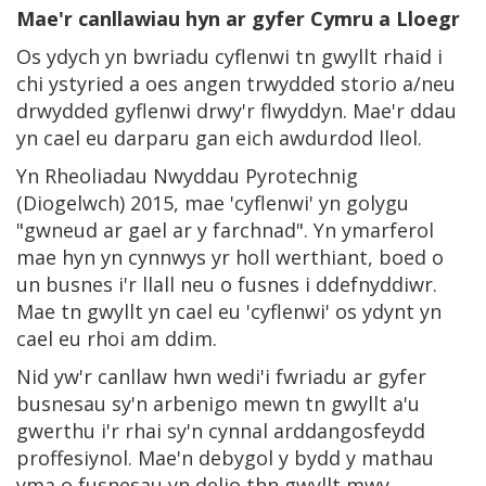
Mae'r canllawiau hyn ar gyfer Cymru a Lloegr
Os ydych yn bwriadu cyflenwi tn gwyllt rhaid i
chi ystyried a oes angen trwydded storio a/neu
drwydded gyflenwi drwy'r flwyddyn. Mae'r ddau
yn cael eu darparu gan eich awdurdod lleol.
Yn Rheoliadau Nwyddau Pyrotechnig
(Diogelwch) 2015, mae 'cyflenwi' yn golygu
"gwneud ar gael ar y farchnad". Yn ymarferol
mae hyn yn cynnwys yr holl werthiant, boed o
un busnes i'r llall neu o fusnes i ddefnyddiwr.
Mae tn gwyllt yn cael eu 'cyflenwi' os ydynt yn
cael eu rhoi am ddim.
Nid yw'r canllaw hwn wedi'i fwriadu ar gyfer
busnesau sy'n arbenigo mewn tn gwyllt a'u
gwerthu i'r rhai sy'n cynnal arddangosfeydd
proffesiynol. Mae'n debygol y bydd y mathau
yma o fusnesau yn delio thn gwyllt mwy