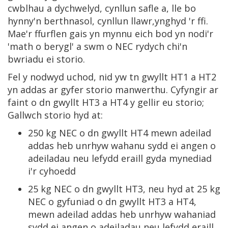
cwblhau a dychwelyd, cynllun safle a, lle bo
hynny'n berthnasol, cynllun llawr,ynghyd 'r ffi.
Mae'r ffurflen gais yn mynnu eich bod yn nodi'r
'math o berygl' a swm o NEC rydych chi'n
bwriadu ei storio.
Fel y nodwyd uchod, nid yw tn gwyllt HT1 a HT2
yn addas ar gyfer storio manwerthu. Cyfyngir ar
faint o dn gwyllt HT3 a HT4 y gellir eu storio;
Gallwch storio hyd at:
250 kg NEC o dn gwyllt HT4 mewn adeilad
addas heb unrhyw wahanu sydd ei angen o
adeiladau neu lefydd eraill gyda mynediad
i'r cyhoedd
25 kg NEC o dn gwyllt HT3, neu hyd at 25 kg
NEC o gyfuniad o dn gwyllt HT3 a HT4,
mewn adeilad addas heb unrhyw wahaniad
sydd ei angen o adeiladau neu lefydd eraill