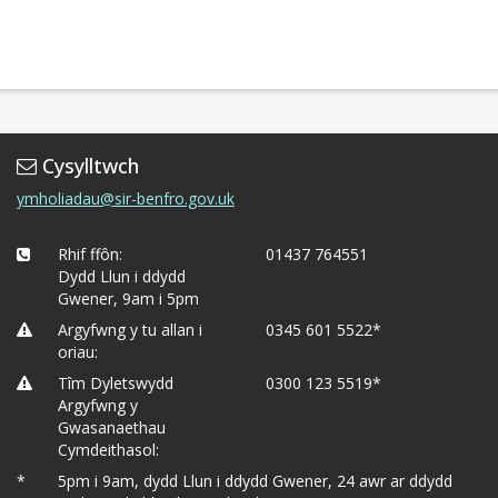
Cysylltwch
ymholiadau@sir-benfro.gov.uk
Rhif ffôn:
01437 764551
Dydd Llun i ddydd
Gwener, 9am i 5pm
Argyfwng y tu allan i
0345 601 5522*
oriau:
Tîm Dyletswydd
0300 123 5519*
Argyfwng y
Gwasanaethau
Cymdeithasol:
*
5pm i 9am, dydd Llun i ddydd Gwener, 24 awr ar ddydd