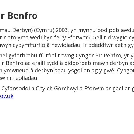
r Benfro
ymau Derbyn) (Cymru) 2003, yn mynnu bod pob awd
rir ato yma wedi hyn fel ‘y Fforwm’). Gellir diwygio 
yn cydymffurfio â newidiadau i’r ddeddfwriaeth gy
el gyfathrebu ffurfiol rhwng Cyngor Sir Penfro, yr y
ir Benfro ac eraill sydd â diddordeb mewn derbynia
y’n ymwneud â derbyniadau ysgolion ag y gwêl Cyngor 
ewn rheoliadau.
 Cyfansoddi a Chylch Gorchwyl a Fforwm ar gael ar g
ov.uk