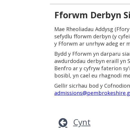
Fforwm Derbyn Si
Mae Rheoliadau Addysg (Ffor
sefydlu fforwm derbyn (y cyfei
y Fforwm ar unrhyw adeg er mw
Bydd y Fforwm yn darparu sian
awdurdodau derbyn eraill yn S
Benfro ar y cyfryw faterion s
bosibl, yn cael eu rhagnodi m
Gellir sicrhau bod y Cofnodion
admissions@pembrokeshire.g
Cynt