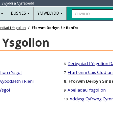
|
Swyddi a Gyrfaoedd
Chwilio
R
BUSNES
YMWELYDD
ediad i Ysgolion
Fforwm Derbyn Sir Benfro
 Ysgolion
Derbyniad I Ysgolion 
6.
ion i Ysgol
Ffurflenni Cais Cludian
7.
wybodaeth i Rieni
8. Fforwm Derbyn Sir B
Ysgol
Apeliadau Ysgolion
9.
Addysg Cyfrwng Cym
10.