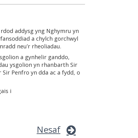
urdod addysg yng Nghymru yn
cyfansoddiad a chylch gorchwyl
nradd neu’r rheoliadau.
sgolion a gynhelir ganddo,
dau ysgolion yn rhanbarth Sir
Sir Penfro yn dda ac a fydd, o
ais i
Nesaf