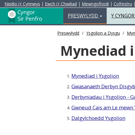
Neidio i'r Cynnwys
|
Ewch i'r Chwiliad
|
Mewngofnodi
|
Cofrestru
Preswylydd
PRESWYLYDD
Y CYNGO
Preswylydd
Ysgolion a Dysgu
Myn
Mynediad i
Mynediad i Ysgolion
1.
Gwasanaeth Derbyn Disgybl
2.
Derbyniadau i Ysgolion - G
3.
Gwneud Cais am Le mewn 
4.
Dalgylchoedd Ysgolion
5.