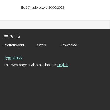
ID:
601, adolygwyd 20/06/2023
Polisi
Preifatrwydd
Cwcis
Ymwadiad
Hygyrchedd
This web page is also available in
English