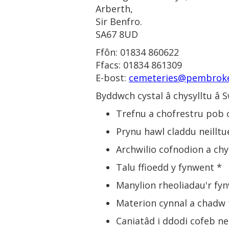
Arberth,
Sir Benfro.
SA67 8UD
Ffôn: 01834 860622
Ffacs: 01834 861309
E-bost:
cemeteries@pembroke
Byddwch cystal â chysylltu â
Trefnu a chofrestru pob 
Prynu hawl claddu neillt
Archwilio cofnodion a chy
Talu ffioedd y fynwent *
Manylion rheoliadau'r fy
Materion cynnal a chadw 
Caniatâd i ddodi cofeb ne