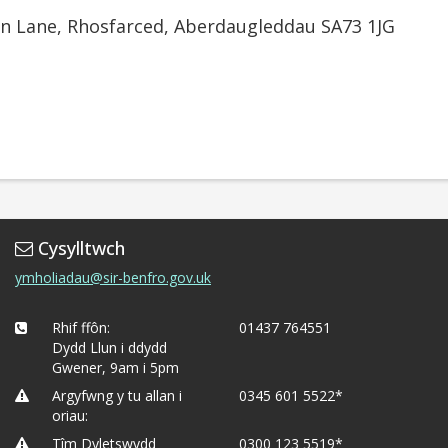
n Lane, Rhosfarced, Aberdaugleddau SA73 1JG
Cysylltwch
ymholiadau@sir-benfro.gov.uk
Rhif ffôn:
01437 764551
Dydd Llun i ddydd
Gwener, 9am i 5pm
Argyfwng y tu allan i
0345 601 5522*
oriau:
Tîm Dyletswydd
0300 123 5519*