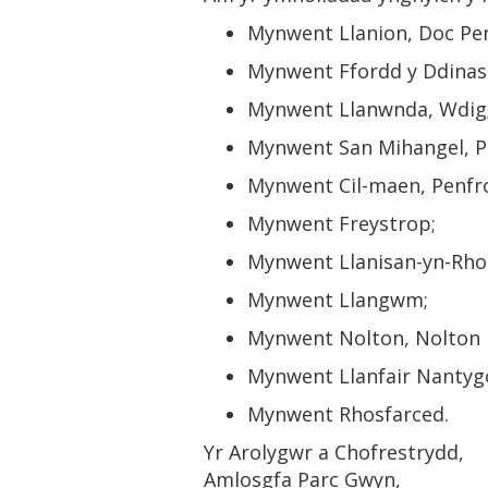
Mynwent Llanion, Doc Pen
Mynwent Ffordd y Ddinas,
Mynwent Llanwnda, Wdig
Mynwent San Mihangel, P
Mynwent Cil-maen, Penfr
Mynwent Freystrop;
Mynwent Llanisan-yn-Rho
Mynwent Llangwm;
Mynwent Nolton, Nolton 
Mynwent Llanfair Nantyg
Mynwent Rhosfarced.
Yr Arolygwr a Chofrestrydd,
Amlosgfa Parc Gwyn,