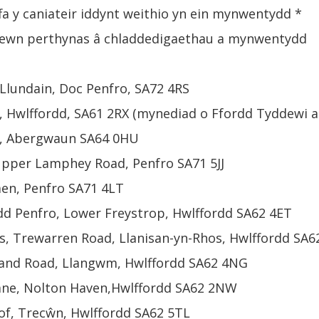
ffa y caniateir iddynt weithio yn ein mynwentydd *
mewn perthynas â chladdedigaethau a mynwentydd
Llundain, Doc Penfro, SA72 4RS
 Hwlffordd, SA61 2RX (mynediad o Ffordd Tyddewi a
, Abergwaun SA64 0HU
pper Lamphey Road, Penfro SA71 5JJ
en, Penfro SA71 4LT
d Penfro, Lower Freystrop, Hwlffordd SA62 4ET
, Trewarren Road, Llanisan-yn-Rhos, Hwlffordd SA6
and Road, Llangwm, Hwlffordd SA62 4NG
ne, Nolton Haven,Hwlffordd SA62 2NW
f, Trecŵn, Hwlffordd SA62 5TL