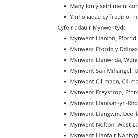
Manylion y seiri meini co
Ymholiadau cyffredinol 
Cyfeiriadau'r Mynwentydd
Mynwent Llanion, Ffordd 
Mynwent Ffordd y Ddinas,
Mynwent Llanwnda, Wdig
Mynwent San Mihangel, U
Mynwent Cil-maen, Cil-ma
Mynwent Freystrop, Fford
Mynwent Llanisan-yn-Rhos
Mynwent Llangwm, Deerl
Mynwent Nolton, West La
Mynwent Llanfair Nantygo