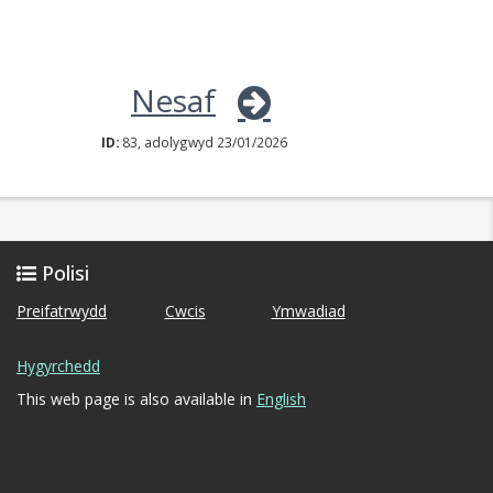
Nesaf
ID:
83, adolygwyd 23/01/2026
Polisi
Preifatrwydd
Cwcis
Ymwadiad
Hygyrchedd
This web page is also available in
English