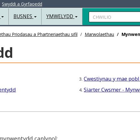
|
Swyddi a Gyrfaoedd
Chwilio
R
BUSNES
YMWELYDD
hau Priodasau a Phartneriaethau sifil
Marwolaethau
Mynwen
dd
Cwestiynau y mae pobl
3.
entydd
Siarter Cwsmer - Myn
4.
mynwentydd canlynol: