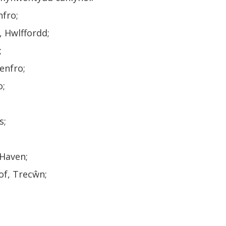
fro;
 Hwlffordd;
;
enfro;
o;
s;
Haven;
of, Trecŵn;