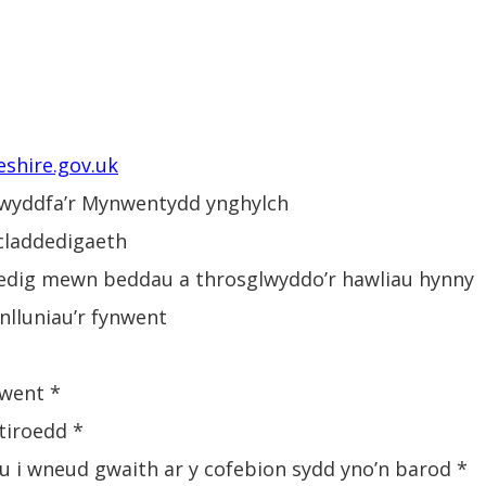
shire.gov.uk
 Swyddfa’r Mynwentydd ynghylch
claddedigaeth
uedig mewn beddau a throsglwyddo’r hawliau hynny
nlluniau’r fynwent
nwent *
tiroedd *
u i wneud gwaith ar y cofebion sydd yno’n barod *