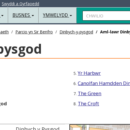
|
Swyddi a Gyrfaoedd
Chwilio
R
BUSNES
YMWELYDD
iaeth
Parcio yn Sir Benfro
Dinbych-y-pysgod
Aml-lawr Din
pysgod
Yr Harbwr
5.
Canolfan Hamdden Din
6.
The Green
7.
god
The Croft
8.
Dinbych y Pysgod