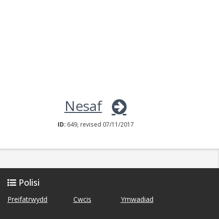
Nesaf
ID:
649, revised 07/11/2017
Polisi
Preifatrwydd
Cwcis
Ymwadiad