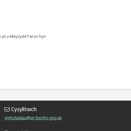
o yn y Meysydd Parcio hyn
Cysylltwch
ymholiadau@sir-benfro.gov.uk