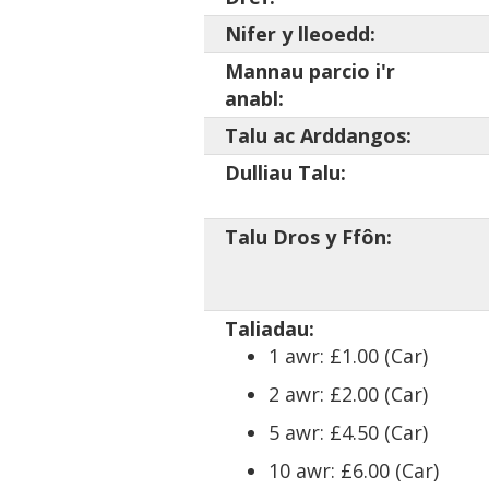
Nifer y lleoedd:
Mannau parcio i'r
anabl:
Talu ac Arddangos:
Dulliau Talu:
Talu Dros y Ffôn:
Taliadau:
1 awr: £1.00 (Car)
2 awr: £2.00 (Car)
5 awr: £4.50 (Car)
10 awr: £6.00 (Car)