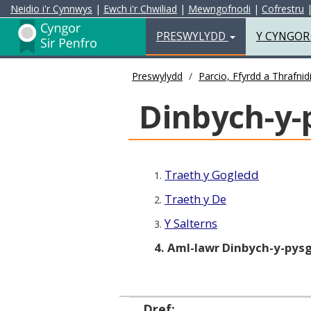
Neidio i'r Cynnwys
|
Ewch i'r Chwiliad
|
Mewngofnodi
|
Cofrestru
Preswylydd
PRESWYLYDD
Y CYNGO
Preswylydd
Parcio, Ffyrdd a Thrafnid
Dinbych-y-
Traeth y Gogledd
1.
Traeth y De
2.
Y Salterns
3.
4. Aml-lawr Dinbych-y-pys
Dref: