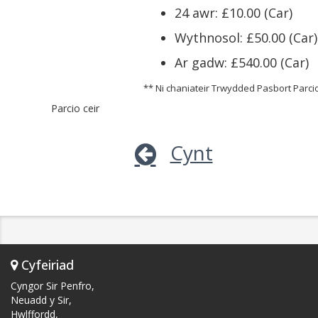
24 awr: £10.00 (Car)
Wythnosol: £50.00 (Car)
Ar gadw: £540.00 (Car)
** Ni chaniateir Trwydded Pasbort Parci
Parcio ceir
Cynt
Cyfeiriad
Cyngor Sir Penfro,
Neuadd y Sir,
Hwlffordd,