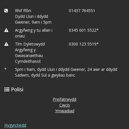
Rhif ffôn:
01437 764551
Dydd Llun i ddydd
Gwener, 9am i 5pm
Argyfwng y tu allan i
0345 601 5522*
oriau:
Tîm Dyletswydd
0300 123 5519*
Argyfwng y
Gwasanaethau
Cymdeithasol:
*
5pm i 9am, dydd Llun i ddydd Gwener, 24 awr ar ddydd
Sadwrn, dydd Sul a gwyliau banc
Polisi
Preifatrwydd
Cwcis
Ymwadiad
Hygyrchedd