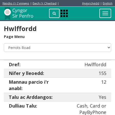
Neidio i'r Cynnwys
|
Ewch i'r Chwiliad
|
Hygyrchedd
|
English
Preswylydd
Chwilio
Toggl
Apps
navig
Menu
Hwlffordd
Page Menu
Dref:
Hwlffordd
Nifer y lleoedd:
155
Mannau parcio i'r
12
anabl:
Talu ac Arddangos:
Yes
Dulliau Talu:
Cash, Card or
PayByPhone