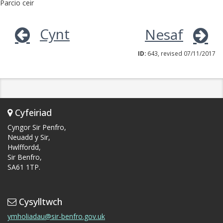
Parcio ceir
Cynt
Nesaf
ID:
643, revised 07/11/2017
Cyfeiriad
Cyngor Sir Penfro,
Neuadd y Sir,
Hwlffordd,
Sir Benfro,
SA61 1TP.
Cysylltwch
ymholiadau@sir-benfro.gov.uk