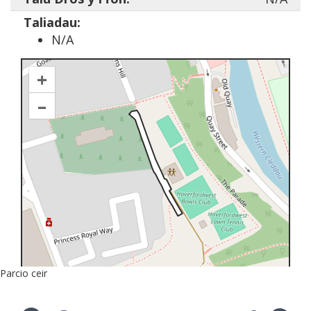
Taliadau:
N/A
+
–
Parcio ceir