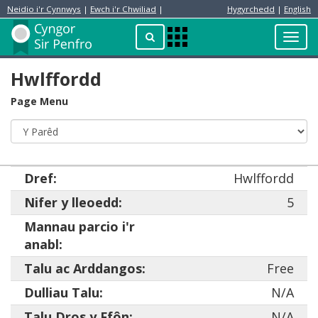
Neidio i'r Cynnwys
|
Ewch i'r Chwiliad
|
Hygyrchedd
|
English
Preswylydd
Chwilio
Toggl
Apps
navig
Menu
Hwlffordd
Page Menu
Dref:
Hwlffordd
Nifer y lleoedd:
5
Mannau parcio i'r
anabl:
Talu ac Arddangos:
Free
Dulliau Talu:
N/A
Talu Dros y Ffôn:
N/A