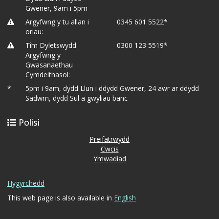
Gwener, 9am i 5pm
Argyfwng y tu allan i
0345 601 5522*
oriau:
Tîm Dyletswydd
0300 123 5519*
Argyfwng y
Gwasanaethau
Cymdeithasol:
*
5pm i 9am, dydd Llun i ddydd Gwener, 24 awr ar ddydd
Sadwrn, dydd Sul a gwyliau banc
Polisi
Preifatrwydd
Cwcis
Ymwadiad
Hygyrchedd
This web page is also available in
English