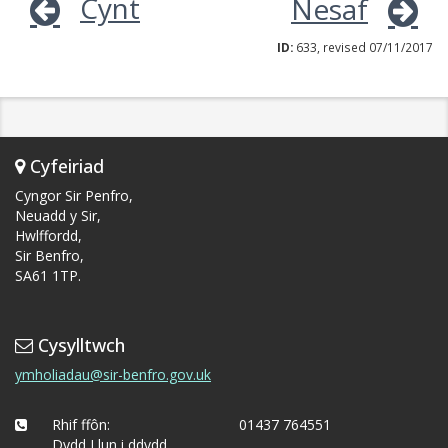
Cynt
Nesaf
ID:
633, revised 07/11/2017
Cyfeiriad
Cyngor Sir Penfro,
Neuadd y Sir,
Hwlffordd,
Sir Benfro,
SA61 1TP.
Cysylltwch
ymholiadau@sir-benfro.gov.uk
Rhif ffôn:
01437 764551
Dydd Llun i ddydd